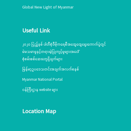
Global New Light of Myanmar
Useful Link
၂၀၂၀ ပြည့်နှစ် ပါတီစုံဒီမိုကရေစီအထွေထွေရွေးကောက်ပွဲတွင်
မဲမသမာမှုနှင့်တရားမဲ့ပြုကျင့်မှုများအပေါ်
စုံစမ်းစစ်ဆေးတွေ့ရှိချက်များ
မြန်မာ့ဥပဒေသတင်းအချက်အလက်စနစ်
Myanmar National Portal
ဝန်ကြီးဌာန website များ
Location Map