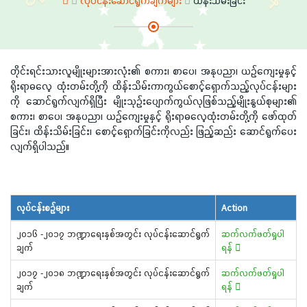
လုပ်ငန်းဆောင်ရွက်ချက်များ
ထိန်းသိမ်းခြင်း
တိုင်းရင်းသားလူမျိုးများအားလုံး၏ စကား၊ စာပေ၊ အနုပညာ၊ ယဉ်ကျေးမှုနှင့်
ရိုးရာဓလေ့ ထုံးတမ်းတို့ကို ထိန်းသိမ်းကာကွယ်စောင့်ရှောက်သည့်လုပ်ငန်းများ
ကို ဆောင်ရွက်လျက်ရှိပြီး မျိုးသုဉ်းပျောက်ကွယ်လုဖြစ်သည့်မျိုးနွယ်စုများ၏
စကား၊ စာပေ၊ အနုပညာ၊ ယဉ်ကျေးမှုနှင့် ရိုးရာဓလေ့ထုံးတမ်းတို့ကို ဖော်ထုတ်
ခြင်း၊ ထိန်းသိမ်းခြင်း၊ စောင့်ရှောက်ခြင်းကိုလည်း ဖြည့်ဆည်း ဆောင်ရွက်ပေး
လျက်ရှိပါသည်။
လုပ်ငန်းစဉ်များ
Action
၂၀၁၆ -၂၀၁၇ ဘဏ္ဍာရေးနှစ်အတွင်း လုပ်ငန်းဆောင်ရွက်
ဆက်လက်ဖတ်ရှုပါ
ချက်
ရန်
၂၀၁၇ -၂၀၁၈ ဘဏ္ဍာရေးနှစ်အတွင်း လုပ်ငန်းဆောင်ရွက်
ဆက်လက်ဖတ်ရှုပါ
ချက်
ရန်