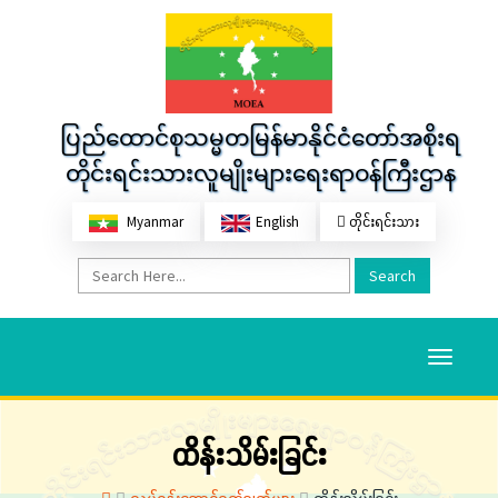
ပြည်ထောင်စုသမ္မတမြန်မာနိုင်ငံတော်အစိုးရ
တိုင်းရင်းသားလူမျိုးများရေးရာဝန်ကြီးဌာန
Myanmar
English
တိုင်းရင်းသား
Search
Toggle
navigati
ထိန်းသိမ်းခြင်း