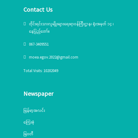
Contact Us
တိုင်းရင်းသားလူမျိုးများရေးရာဝန်ကြီးဌာန၊ ရုံးအမှတ် ၁၄ ၊
နေပြည်တော်။
067-3409551
moea.egov.2022@gmail.com
Total Visits: 10202049
Newspaper
မြန်မာ့အလင်း
ကြေးမုံ
မြဝတီ