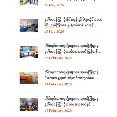
အဆင့် မြှင့်တင်ရေး ကြည့်ရှုစစ်ဆေး
16 May 2026
ဒုတိယဝန်ကြီး ဦးစိုင်းထွန်းညို ပဲခူးတိုင်းဒေသ
ကြီး ညွှန်ကြားရေးမှူးရုံးဝန်ထမ်းများနှင့်
တွေ့ဆုံ
14 May 2026
တိုင်းရင်းသားလူမျိုးများရေးရာဝန်ကြီးဌာန၊
ဒုတိယဝန်ကြီး ဦးဇော်အေးမောင် မြန်မာနိုင်ငံ
တော်အလံအကြောင်း သိကောင်းစရာ
27 February 2026
ဟောပြောခြင်း
တိုင်းရင်းသားလူမျိုးများရေးရာဝန်ကြီးဌာန
မီးဘေးအန္တရာယ် ကြိုတင်ကာကွယ်ရေး
ဆိုင်ရာ အသိပညာပေးဟောပြောခြင်းနှင့်
23 February 2026
သရုပ်ပြလေ့ကျင့်ခြင်းအခမ်းအနား ကျင်းပ
တိုင်းရင်းသားလူမျိုးများရေးရာဝန်ကြီးဌာန
ဒုတိယဝန်ကြီး ဦးဇော်အေးမောင်နှင့်
ရန်ကုန်တိုင်းဒေသကြီးအတွင်းရှိ ရခိုင်စာပေ
14 February 2026
နှင့်ယဉ်ကျေးမှုကော်မတီ (ရန်ကုန်) ၊ ရခိုင်