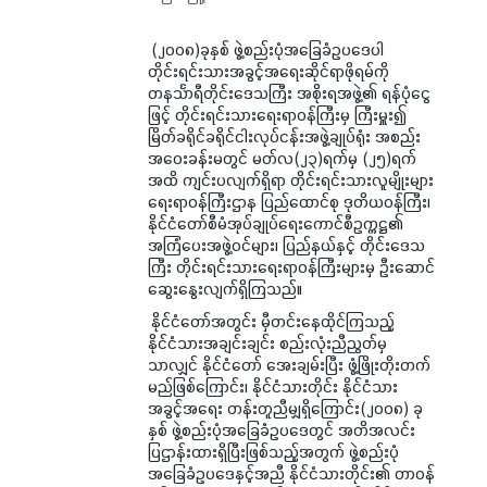
(၂၀၀၈)ခုနှစ် ဖွဲ့စည်းပုံအခြေခံဥပဒေပါ
တိုင်းရင်းသားအခွင့်အရေးဆိုင်ရာဖိုရမ်ကို
တနင်္သာရီတိုင်းဒေသကြီး အစိုးရအဖွဲ့၏ ရန်ပုံငွေ
ဖြင့် တိုင်းရင်းသားရေးရာဝန်ကြီးမှ ကြီးမှူး၍
မြိတ်ခရိုင်ခရိုင်ငါးလုပ်ငန်းအဖွဲ့ချုပ်ရုံး အစည်း
အဝေးခန်းမတွင် မတ်လ(၂၃)ရက်မှ (၂၅)ရက်
အထိ ကျင်းပလျက်ရှိရာ တိုင်းရင်းသားလူမျိုးများ
ရေးရာဝန်ကြီးဌာန ပြည်ထောင်စု ဒုတိယဝန်ကြီး၊
နိုင်ငံတော်စီမံအုပ်ချုပ်ရေးကောင်စီဥက္ကဋ္ဌ၏
အကြံပေးအဖွဲ့ဝင်များ၊ ပြည်နယ်နှင့် တိုင်းဒေသ
ကြီး တိုင်းရင်းသားရေးရာဝန်ကြီးများမှ ဦးဆောင်
ဆွေးနွေးလျက်ရှိကြသည်။
နိုင်ငံတော်အတွင်း မှီတင်းနေထိုင်ကြသည့်
နိုင်ငံသားအချင်းချင်း စည်းလုံးညီညွတ်မှ
သာလျှင် နိုင်ငံတော် အေးချမ်းပြီး ဖွံ့ဖြိုးတိုးတက်
မည်ဖြစ်ကြောင်း၊ နိုင်ငံသားတိုင်း နိုင်ငံသား
အခွင့်အရေး တန်းတူညီမျှရှိကြောင်း(၂၀၀၈) ခု
နှစ် ဖွဲ့စည်းပုံအခြေခံဥပဒေတွင် အတိအလင်း
ပြဌာန်းထားရှိပြီးဖြစ်သည့်အတွက် ဖွဲ့စည်းပုံ
အခြေခံဥပဒေနှင့်အညီ နိုင်ငံသားတိုင်း၏ တာဝန်