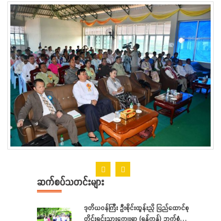
ဆက်စပ်သတင်းများ
ဒုတိယဝန်ကြီး ဦးစိုင်းထွန်းညို ပြည်ထောင်စု
တိုင်းရင်းသားကျေးရွာ (ရန်ကုန်) ဘက်စုံ