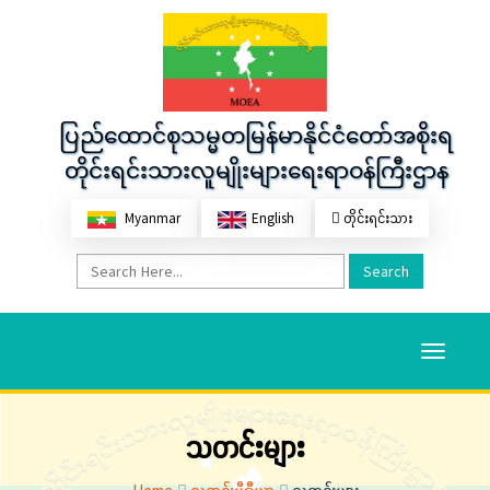
ပြည်ထောင်စုသမ္မတမြန်မာနိုင်ငံတော်အစိုးရ
တိုင်းရင်းသားလူမျိုးများရေးရာဝန်ကြီးဌာန
Myanmar
English
တိုင်းရင်းသား
Search
Toggle
navigati
သတင်းများ