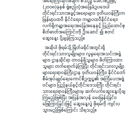
အရေးကြီးဆုံးအချက် စသည့် ခေါင်းစဉ်ဖြင့်
(၂၀၀၈)ခုနှစ် ဖွဲ့စည်းပုံအခြေခံဥပဒေပါ
တိုင်းရင်းသားအခွင့်အရေးများ၊ ဒုတိယဝန်ကြီးက
မြန်မာ့ပထဝီ နိုင်ငံရေး၊ ကမ္ဘာ့ပထဝီနိုင်ငံရေး၊
လက်ရှိကမ္ဘာ့အရေးအခြေအနေနှင့် ပြည်ထောင်စု
စိတ်ဓာတ်အကြောင်းကို ဦးဆောင် ၍ စတင်
ဆွေးနွေး ပို့ချခဲ့ကြသည်။
အဆိုပါ ဖိုရမ်သို့ မြိတ်ခရိုင်အတွင်းရှိ
တိုင်းရင်းသားလူမျိုးများ၊ လူမှုရေးအသင်းအဖွဲ့
များ၊ ဌာနဆိုင်ရာ တာဝန်ရှိသူများ၊ ဖိတ်ကြားထား
သူများ တက်ရောက်ခဲ့ကြပြီး တိုင်းရင်းသားလူမျိုး
များရေးရာဝန်ကြီးဌာန ဒုတိယဝန်ကြီး၊ နိုင်ငံတော်
စီမံအုပ်ချုပ်ရေးကောင်စီဥက္ကဋ္ဌ၏ အကြံပေးအဖွဲ့
ဝင်များ၊ ပြည်နယ်နှင့်တိုင်းဒေသကြီး တိုင်းရင်း
သားရေးရာဝန်ကြီးများမှ ဆက်လက်ဆွေးနွေးပိုချ
ကြမည်ဖြစ်ပြီး အပြန်အလှန် မေးမြန်းခြင်း၊
ဖြေကြားခြင်းဖြင့် ဆွေးနွေးပွဲ ဖိုရမ်ကို ကျင်းပ
သွားမည်ဖြစ်ကြောင်း သိရသည်။