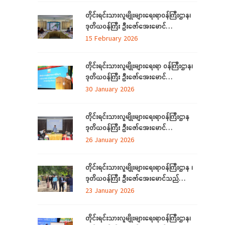
လူမှုရေးအသင်းအဖွဲ့များနှင့်တွေ့ဆုံ
တိုင်းရင်းသားလူမျိုးများရေးရာဝန်ကြီးဌာန၊
ဒုတိယဝန်ကြီး ဦးဇော်အေးမောင်
ရန်ကုန်တိုင်းဒေသကြီးအတွင်းရှိ
15 February 2026
ရခိုင်ပြည်နယ်မှ တိုက်ပွဲရှောင်ရန်ရောက်ရှိနေ
သည့် သက်တိုင်းရင်းသားလူမျိုးများနှင့်
တိုင်းရင်းသားလူမျိုးများရေးရာ ဝန်ကြီးဌာန၊
တွေ့ဆုံ၊ (၃၉)ကြိမ်မြောက် ဂုဏဝိသိဌပူဇာ
ဒုတိယဝန်ကြီး ဦးဇော်အေးမောင်
မင်္ဂလာပွဲအခမ်းအနား အောင်မြင်စွာကျင်းပ
တိုင်းရင်းသားလူမျိုးများရေးရာဝန်ကြီးဌာန Al
30 January 2026
နိုင်ရေး လုပ်ငန်းညှိနှိုင်းအစည်းအဝေးသို့
နည်းပညာ အခြေခံ လုပ်ငန်းခွင်အသုံးချမှု
တက်ရောက်
သင်တန်းဆင်းပွဲအခမ်းအနားသို့ တက်ရောက်
တိုင်းရင်းသားလူမျိုးများရေးရာဝန်ကြီးဌာန
နေပြည်တော် ဇန်နဝါရီလ ၃၀
ဒုတိယဝန်ကြီး ဦးဇော်အေးမောင်
ရန်ကုန်တိုင်းဒေသကြီး၊ ညွှန်ကြားရေးမှူးရုံးရှိ
26 January 2026
ဝန်ထမ်းများနှင့် ရန်ကုန်တိုင်းဒေသကြီး
အတွင်းရှိ တိုင်းရင်းသားစာပေနှင့်ယဉ်ကျေးမှု
တိုင်းရင်းသားလူမျိုးများရေးရာဝန်ကြီးဌာန ၊
ကော်မတီများနှင့်တွေ့ဆုံ
ဒုတိယဝန်ကြီး ဦးဇော်အေးမောင်သည်
တိုင်းရင်းသားရေးရာနှင့်သက်မွေးပညာသင်
23 January 2026
တန်းစင်တာ(တောင်ငူ) စီမံကိန်း တည်ဆောက်
မည့်မြေနေရာတွင် လုပ်ငန်းဆောင်ရွက်မှု
တိုင်းရင်းသားလူမျိုးများရေးရာဝန်ကြီးဌာန၊
အခြေအနေများကို ကြည့်ရှုစစ်ဆေးခြင်း