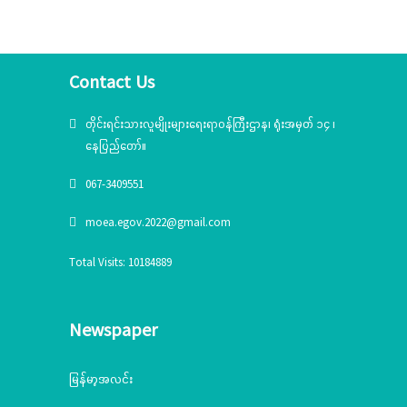
ပစ္စည်းပေးအပ်ခြင်း
အခမ်းအနား(၆/၂၀၂၅)ကျင်းပ
Contact Us
တိုင်းရင်းသားလူမျိုးများရေးရာဝန်ကြီးဌာန၊ ရုံးအမှတ် ၁၄ ၊
နေပြည်တော်။
067-3409551
moea.egov.2022@gmail.com
Total Visits: 10184889
Newspaper
မြန်မာ့အလင်း