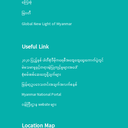
ကြေးမုံ
မြဝတီ
Global New Light of Myanmar
Useful Link
၂၀၂၀ ပြည့်နှစ် ပါတီစုံဒီမိုကရေစီအထွေထွေရွေးကောက်ပွဲတွင်
မဲမသမာမှုနှင့်တရားမဲ့ပြုကျင့်မှုများအပေါ်
စုံစမ်းစစ်ဆေးတွေ့ရှိချက်များ
မြန်မာ့ဥပဒေသတင်းအချက်အလက်စနစ်
Myanmar National Portal
ဝန်ကြီးဌာန website များ
Location Map