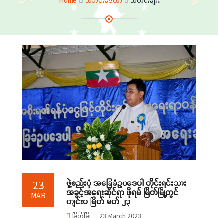
Home
သတင်းမီဒီယာ
သတင်းများ
ဖွဲ့စည်းပုံ အခြေခံဥပဒေပါ တိုင်းရင်းသား
23
အခွင့်အရေးဆိုင်ရာ ဖိုရမ် မြိတ်မြို့တွင်
MAR
ကျင်းပ မြိတ် မတ် ၂၃
မြိတ်မြို့
23 March 2023