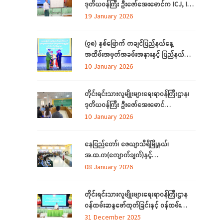
ဒုတိယဝန်ကြီး ဦးဇော်‌အေးမောင်က ICJ, ICC
အပြည်ပြည်ဆိုင်ရာတရားရုံးများနှင့်
19 January 2026
ပတ်သက်၍ ရှင်းလင်းပြောကြားခြင်း
(၇၈) နှစ်မြောက် ကချင်ပြည်နယ်နေ့
အထိမ်းအမှတ်အခမ်းအနားနှင့် ပြည်နယ်
ဂုဏ်ထူးဆောင်ဆုများ ချီးမြှင့်ခြင်း
10 January 2026
အခမ်းအနားကျင်းပ တိုင်းရင်းသားအားလုံး
စည်းလုံးညီညွတ်ခြင်းကို ထုတ်ဖော်ပြသသည့်
တိုင်းရင်းသားလူမျိုးများရေးရာဝန်ကြီးဌာန၊
မနောအကကို ရိုးရာအစဉ်အလာနှင့်အညီ
ဒုတိယဝန်ကြီး ဦးဇော်‌အေးမောင်
အေးချမ်းပျော်ရွှင်စွာဆင်နွှဲ
ကချင်ပြည်နယ်၊ ညွှန်ကြား‌ရေးမှူးရုံးရှိ
10 January 2026
ဝန်ထမ်းများနှင့် တွေ့ဆုံအမှာစကားပြောကြား
ခြင်း
နေပြည်တော်၊ ဇေယျာသီရိမြို့နယ်၊
အ.ထ.က(ကျောက်ချက်)နှင့်
အ.ထ.က(ရေဆင်း) တ်ို့မှ ကျောင်းသား၊
08 January 2026
ကျောင်းသူများ တိုင်းရင်းသားလူမျိုးများ
ရေးရာဝန်ကြီးဌာနရှိ တိုင်းရင်းသား ရိုးရာ
တိုင်းရင်းသားလူမျိုးများရေးရာဝန်ကြီးဌာန
ယဉ်ကျေးမှုပြခန်းသို့ လာရောက်လေ့လာ
ဝန်ထမ်းဆန္ဒဖော်ထုတ်ခြင်းနှင့် ဝန်ထမ်း
သက်သာချောင်ချိရေးအတွက် ထောက်ပံ့
31 December 2025