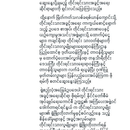
ဆွေးနွေးပို့ချမည့် တိုင်းရင်းသားအခွင့်အရေး
ဆိုင်ရာများကို ရှင်းလင်းပြောကြားသည်။
ထို့နောက် မြိတ်ကတ်သလစ်ခရစ်ယာန်ကျောင်းသို့
တိုင်းရင်းသားအခွင့်အရေး ကာကွယ်စောင့်ရှောက်
သည့် ဥပဒေ စာအုပ်၊ တိုင်းရင်းသားစာပေနှင့်
ယဉ်ကျေးမှုအသင်း/အဖွဲ့များသို့ ထောက်ပံ့ငွေ
များ၊ ကချင်ရိုးရာ တိုင်းရင်း သားဝတ်စုံများကို
တိုင်းရင်းသားလူမျိုးများရေးရာဝန်ကြီးဌာန
ပြည်ထောင်စု ဒုတိယဝန်ကြီးနှင့် တာဝန်ရှိသူများ
မှ ထောက်ပံ့ပေးအပ်လှူဒါန်းရာ တနင်္သာရီတိုင်း
ဒေသကြီး တိုင်းရင်းသားရေးရာဝန်ကြီးနှင့်
တာဝန်ရှိသူများက လက်ခံ ရယူခဲ့ပြီး ဂုဏ်ပြု
မှတ်တမ်းလွှာများ ပြန်လည်ပေးအပ်ခဲ့ကြကာ ဖို
ရမ်ကို စတင်ဆွေးနွေးခဲ့ကြသည်။
ဖွဲ့စည်းပုံအခြေခံဥပဒေပါ တိုင်းရင်းသား
အခွင့်အရေးဆိုင်ရာ ဖိုရမ်တွင် နိုင်ငံတော်စီမံ
အုပ်ချုပ်ရေးကောင်စီ ဥက္ကဋ္ဌ၏ အကြံပေးအဖွဲ့ဝင်
ဒေါက်တာရင်ရင်နွယ် က တိုင်းရင်းသားလူမျိုး
များ၏ ဖွံ့ဖြိုးတိုးတက်မှုနှင့်စပ်လျဉ်းနေ သည့်
စိန်ခေါ်မှုများနှင့် အခွင့်အလှမ်းများ၊
တိုင်းရင်းသားလူမျိုးများ ဖွံ့ဖြိုးတိုးတက်ရန်