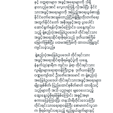
နှင့် ဝတ္တရားများ၊ အခွင့်အရေးများကို သိရှိ
နားလည်အောင် လေ့လာကြဖို့ လိုအပ်ပြီး နိုင်ငံ
သားအခွင့်အရေးများကို အပြည့်အဝရယူခံစား၍
နိုင်ငံတော်အေးချမ်းတည်ငြိမ်ဖွံ့ဖြိုးတိုးတက်ရေး
အတွက်နိုင်ငံတော် အစိုးရနှင့်အတူ ပူးပေါင်း
ဆောင်ရွက်ရန်လိုအပ်ကြောင်း၊ ယနေ့ကျင်းပ
သည့် ဖွဲ့စည်းပုံအခြေခံဥပဒေပါ တိုင်းရင်းသား
အခွင့်အရေးဆိုင်ရာဖိုရမ်သည် ဒုတိယအကြိမ်
မြောက်ဖြစ်ပြီး ပထမအကြိမ်ကို ထားဝယ်မြို့တွင်
ကျင်းပခဲ့သည်။
ဖွဲ့စည်းပုံအခြေခံဥပဒေပါ တိုင်းရင်းသား
အခွင့်အရေးဆိုင်ရာဖိုရမ်ဖွင့်ပွဲကို ယနေ့
နံနက်(၉)နာရီက ကျင်းပ ခဲ့ရာ တိုင်းရင်းသား
လူမျိုးများရေးရာဝန်ကြီးဌာန ဒုတိယဝန်ကြီး
ဝဏ္ဏကျော်ထင် ဦးဇော်အေးမောင် က ဖွဲ့စည်းပုံ
အခြေခံဥပဒေပါ တိုင်းရင်းသားအခွင့်အရေးများ၊
မျိုးချစ်စိတ်၊ ပြည်ထောင်စုစိတ်ဓာတ် ထားရှိသင့်
သည်များကို အသိ ပညာများ မျှဝေပေးသည့်
ဆွေးနွေးပွဲဖိုရမ်ဖြစ်ကြောင်း အဖွင့်အမှာ
စကားပြောကြားပြီး တနင်္သာရီတိုင်းဒေသကြီး
တိုင်းရင်းသားရေးရာဝန်ကြီး စောမာတင်လူသာ
က ဖိုရမ်ကျင်းပရသည့် ရည်ရွယ်ချက်များနှင့်