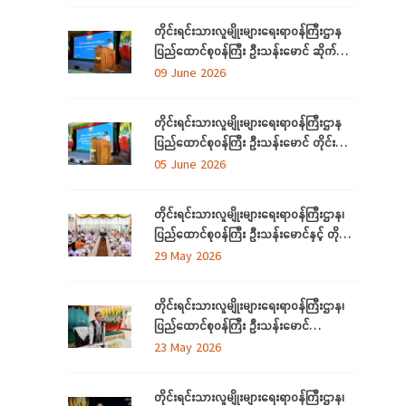
အသင်းအဖွဲ့များနှင့် တွေ့ဆုံဆွေးနွေး
တိုင်းရင်းသားလူမျိုးများရေးရာဝန်ကြီးဌာန
ပြည်ထောင်စုဝန်ကြီး ဦးသန်းမောင် ဆိုက်ဘာ
လုံခြုံရေး (Cyber Security) ဆိုင်ရာ
09 June 2026
အသိပညာပေးဟောပြောပွဲ အခမ်းအနားတက်
ရောက်
တိုင်းရင်းသားလူမျိုးများရေးရာဝန်ကြီးဌာန
ပြည်ထောင်စုဝန်ကြီး ဦးသန်းမောင် တိုင်း
ဒေသကြီးနှင့် ပြည်နယ်များမှ
05 June 2026
လေ့လာရေးခရီးလာရောက်ကြသည့်
တိုင်းရင်းသားစာပေနှင့် ယဉ်ကျေးမှု
တိုင်းရင်းသားလူမျိုးများရေးရာဝန်ကြီးဌာန၊
အသင်းအဖွဲ့ ကိုယ်စားလှယ်များအား တည်
ပြည်ထောင်စုဝန်ကြီး ဦးသန်းမောင်နှင့် တိုင်း
ခင်းဧည့်ခံသည့် ဂုဏ်ပြုညစာစားပွဲသို့တက်
ဒေသကြီးနှင့်ပြည်နယ် တိုင်းရင်းသား
29 May 2026
ရောက်
လူမျိုးရေးရာဝန်ကြီးများ လုပ်ငန်းညှိနှိုင်း
အစည်းအဝေး ကျင်းပ
တိုင်းရင်းသားလူမျိုးများရေးရာဝန်ကြီးဌာန၊
ပြည်ထောင်စုဝန်ကြီး ဦးသန်းမောင်
ကရင်ပြည်နယ် အတွင်းရှိ တိုင်းရင်းသား
23 May 2026
စာပေနှင့်ယဉ်ကျေးမှုအသင်းအဖွဲ့များနှင့်
တွေ့ဆုံဆွေးနွေး၊ ဝန်ထမ်းများနှင့်တွေ့ဆုံအမှာ
တိုင်းရင်းသားလူမျိုးများရေးရာဝန်ကြီးဌာန၊
စကားပြောကြား