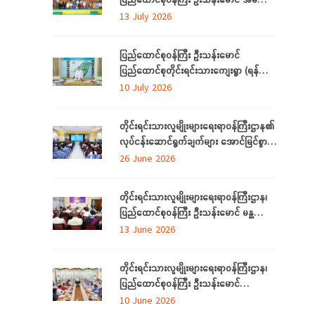
ဆိုလာများ လွှဲပြောင်းထောက်ပံ့ပေးခြင်း
13 July 2026
အခမ်းအနားသို့တက်ရောက်
ပြည်ထောင်စုဝန်ကြီး ဦးသန်းမောင်
ပြည်ထောင်စုတိုင်းရင်းသားကျေးရွာ (ရန်ကုန်)
အဆင့်မြှင့်တင်လုပ်ငန်းဆောင်ရွက်မှုများအား
10 July 2026
သွားရောက်ကြည့်ရှုစစ်ဆေး
တိုင်းရင်းသားလူမျိုးများရေးရာဝန်ကြီးဌာန၏
လုပ်ငန်းဆောင်ရွက်ချက်များ အောင်မြင်စွာ
အကောင်အထည်ဖော်နိုင်ရေးအတွက်
26 June 2026
ရှင်းလင်းဆွေးနွေး
တိုင်းရင်းသားလူမျိုးများရေးရာဝန်ကြီးဌာန၊
ပြည်ထောင်စုဝန်ကြီး ဦးသန်းမောင် မန္တလေး
တိုင်းဒေသကြီးအတွင်းရှိ တိုင်းရင်းသားစာပေ
13 June 2026
နှင့်ယဉ်ကျေးမှုအသင်းအဖွဲ့များနှင့် တွေ့ဆုံ
ဆွေးနွေး
တိုင်းရင်းသားလူမျိုးများရေးရာဝန်ကြီးဌာန၊
ပြည်ထောင်စုဝန်ကြီး ဦးသန်းမောင်
ပြည်ထောင်စုနယ်မြေ နေပြည်တော်အတွင်းရှိ
10 June 2026
တိုင်းရင်းသားစာပေနှင့် ယဉ်ကျေးမှု