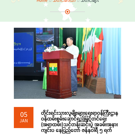
Home
သတင်းမီဒီယာ
သတင်းများ
တိုင်းရင်းသားလူမျိုးများရေးရာဝန်ကြီးဌာန
05
ဝန်ထမ်းစွမ်းဆောင်ရည်မြှင့်တင်ရေး
JAN
(အရာထမ်း)သင်တန်းဆင်းပွဲ အခမ်းအနား
ကျင်းပ နေပြည်တော် ဇန်နဝါရီ ၅ ရက်