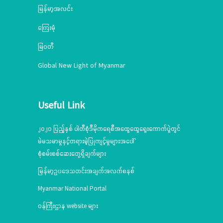
မြန်မာ့အလင်း
ကြေးမုံ
မြဝတီ
Global New Light of Myanmar
Useful Link
၂၀၂၀ ပြည့်နှစ် ပါတီစုံဒီမိုကရေစီအထွေထွေရွေးကောက်ပွဲတွင်
မဲမသမာမှုနှင့်တရားမဲ့ပြုကျင့်မှုများအပေါ်
စုံစမ်းစစ်ဆေးတွေ့ရှိချက်များ
မြန်မာ့ဥပဒေသတင်းအချက်အလက်စနစ်
Myanmar National Portal
ဝန်ကြီးဌာန website များ