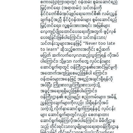
စကားပြောကြားရာတွင် ဝန်ထမ်း စွမ်းဆောင်ရည်
မြှင့်တင်ရေး (အရာထမ်း) သင်တန်းကို
နိုင်ငံတော်စီမံအုပ်ချုပ်ရေးကောင်စီ၏ လမ်းညွှန်
ချက်နှင့်အညီ နိုင်ငံ့ဝန်ထမ်းများ စွမ်းဆောင်ရည်
မြှင့်တင်ရေး၊ လူ့စွမ်းအားအရင်း အမြစ်များ
လေ့ကျင့်ပျိုးထောင်ပေးရေးတို့အတွက် ဖွင့်လှစ်
ပေးရခြင်းဖြစ်ပါကြောင်း၊ သင်တန်းသား/
သင်တန်းသူများအနေဖြင့် “Never too late
to learn” ဆိုသည့်စကားအတိုင်း စဉ်ဆက်
မပြတ် ဆက်လက်လေ့လာဆည်းပူးကြရန် လိုအပ်
ပါကြောင်း၊ သို့မှသာ လက်တွေ့ လုပ်ငန်းများ
ဆောင်ရွက်ရာတွင် ဝန်ကြီးဌာန၏အောင်မြင်မှုကို
အထောက်အကူပြုစေမည်ဖြစ်ပါ ကြောင်း၊
ဝန်ထမ်းများအနေဖြင့် အရည်အချင်းရှိရန်လို
အပ်ပြီး ကြိုးစားလျှင်ကြိုးစားသကဲ့သို့
အခွင့်အရေးရရှိမည်ဖြစ်ပါကြောင်း၊
ဝန်ကြီးဌာန၏ စည်းမျဉ်း စည်းကမ်းများ၊ အမိန့်
ညွှန်ကြားချက်များကိုလည်း သိရှိရန်လိုအပ်
သကဲ့သို့ လိုက်နာဆောင်ရွက်ကြရန်နှင့် လုပ်ငန်း
များ ဆောင်ရွက်ရာတွင်လည်း စေတနာထား
ဆောင်ရွက်ရန်ကြလိုအပ်ပါကြောင်း၊ မိမိတို့ဌာန
သည် တိုင်းရင်းသားလူမျိုးများရေးရာဝန်ကြီးဌာန
ဖြစ်သဖြင့် တိုင်းရင်းသားစည်းလုံးညီညွတ်ရေး