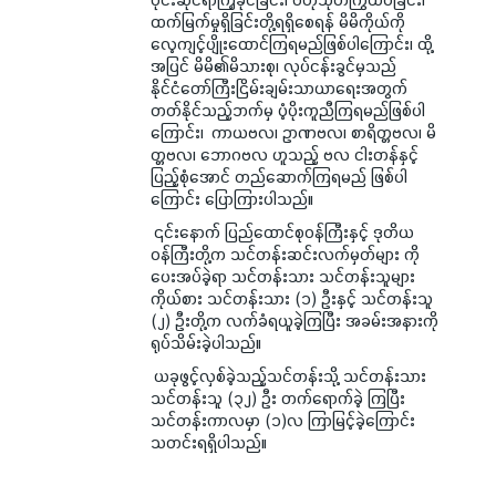
ထက်မြက်မှုရှိခြင်းတို့ရရှိစေရန် မိမိကိုယ်ကို
လေ့ကျင့်ပျိုးထောင်ကြရမည်ဖြစ်ပါကြောင်း၊ ထို့
အပြင် မိမိ၏မိသားစု၊ လုပ်ငန်းခွင်မှသည်
နိုင်ငံတော်ကြီးငြိမ်းချမ်းသာယာရေးအတွက်
တတ်နိုင်သည့်ဘက်မှ ပံ့ပိုးကူညီကြရမည်ဖြစ်ပါ
ကြောင်း၊ ကာယဗလ၊ ဥာဏဗလ၊ စာရိတ္တဗလ၊ မိ
တ္တဗလ၊ ဘောဂဗလ ဟူသည့် ဗလ ငါးတန်နှင့်
ပြည့်စုံအောင် တည်ဆောက်ကြရမည် ဖြစ်ပါ
ကြောင်း ပြောကြားပါသည်။
၎င်းနောက် ပြည်ထောင်စုဝန်ကြီးနှင့် ဒုတိယ
ဝန်ကြီးတို့က သင်တန်းဆင်းလက်မှတ်များ ကို
ပေးအပ်ခဲ့ရာ သင်တန်းသား သင်တန်းသူများ
ကိုယ်စား သင်တန်းသား (၁) ဦးနှင့် သင်တန်းသူ
(၂) ဦးတို့က လက်ခံရယူခဲ့ကြပြီး အခမ်းအနားကို
ရုပ်သိမ်းခဲ့ပါသည်။
ယခုဖွင့်လှစ်ခဲ့သည့်သင်တန်းသို့ သင်တန်းသား
သင်တန်းသူ (၃၂) ဦး တက်ရောက်ခဲ့ ကြပြီး
သင်တန်းကာလမှာ (၁)လ ကြာမြင့်ခဲ့ကြောင်း
သတင်းရရှိပါသည်။