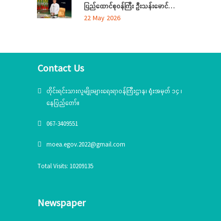
ပြည်ထောင်စုဝန်ကြီး ဦးသန်းမောင်
မွန်ပြည်နယ် အတွင်းရှိ တိုင်းရင်းသားစာပေ
22 May 2026
နှင့်ယဉ်ကျေးမှုအသင်းအဖွဲ့များနှင့် တွေ့ဆုံ
ဆွေးနွေး၊ တိုင်းရင်းသားယဉ်ကျေးမှုစင်တာသို့
သွားရောက်ကြည့်ရှုစစ်ဆေး
Contact Us
တိုင်းရင်းသားလူမျိုးများရေးရာဝန်ကြီးဌာန၊ ရုံးအမှတ် ၁၄ ၊
နေပြည်တော်။
067-3409551
moea.egov.2022@gmail.com
Total Visits: 10209135
Newspaper