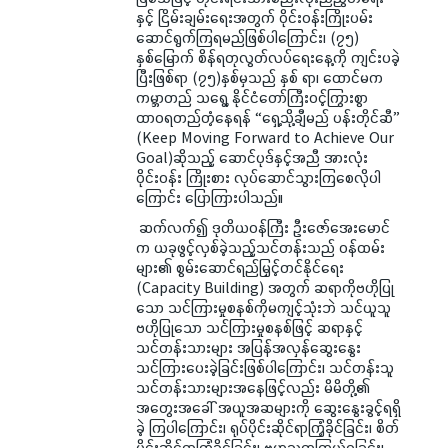
နှင့် ငြိမ်းချမ်းရေးအတွက် ဝိုင်းဝန်းကြိုးပမ်း
ဆောင်ရွက်ကြရမည်ဖြစ်ပါကြောင်း၊ (၇၅)
နှစ်မြောက် စိန်ရတုလွတ်လပ်ရေးနေ့ကို ကျင်းပခဲ့
ပြီးဖြစ်ရာ (၇၅)နှစ်မှသည် နှစ် ရာ၊ ထောင်မက
ကမ္ဘာတည် သရွေ့ နိုင်ငံတော်ကြီးဝင့်ကြွားစွာ
ထာဝရတည်တံ့နေရန် “ရှေ့သို့ချီမည် ပန်းတိုင်ဆီ”
(Keep Moving Forward to Achieve Our
Goal)ဆိုသည့် ဆောင်ပုဒ်နှင့်အညီ အားလုံး
ဝိုင်းဝန်း ကြိုးစား လုပ်ဆောင်သွားကြစေလိုပါ
ကြောင်း ပြောကြားပါသည်။
ဆက်လက်၍ ဒုတိယဝန်ကြီး ဦးဇော်အေးမောင်
က ယခုဖွင့်လှစ်ခဲ့သည့်သင်တန်းသည် ဝန်ထမ်း
များ၏ စွမ်းဆောင်ရည်မြှင့်တင်နိုင်ရေး
(Capacity Building) အတွက် ဆရာကိုဗဟိုပြု
သော သင်ကြားမှုစနစ်ကိုမကျင့်သုံးဘဲ သင်ယူသူ
ဗဟိုပြုသော သင်ကြားမှုစနစ်ဖြင့် ဆရာနှင့်
သင်တန်းသားများ အပြန်အလှန်ဆွေးနွေး
သင်ကြားပေးခဲ့ခြင်းဖြစ်ပါကြောင်း၊ သင်တန်းသူ
သင်တန်းသားများအနေဖြင့်လည်း မိမိတို့၏
အတွေးအခေါ် အယူအဆများကို ဆွေးနွေးခွင့်ရရှိ
ခဲ့ ကြပါကြောင်း၊ ရုပ်ပိုင်းဆိုင်ရာကြံ့ခိုင်ခြင်း၊ စိတ်
ပိုင်းဆိုင်ရာကြံ့ခိုင်ခြင်း၊ ဗဟုသုတကြွယ်ဝခြင်း၊