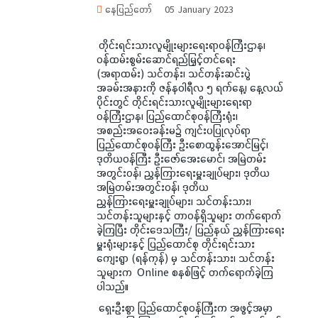
နေပြည်တော်
05 January 2023
တိုင်းရင်းသားလူမျိုးများရေးရာဝန်ကြီးဌာန၊
ဝန်ထမ်းစွမ်းဆောင်ရည်မြှင့်တင်ရေး
(အရာထမ်း) သင်တန်း၊ သင်တန်းဆင်းပွဲ
အခမ်းအနားကို ဇန်နဝါရီလ ၅ ရက်နေ့၊ နေ့လယ်
ပိုင်းတွင် တိုင်းရင်းသားလူမျိုးများရေးရာ
ဝန်ကြီးဌာန၊ ပြည်ထောင်စုဝန်ကြီးရုံး၊
အစည်းအဝေးခန်းမ၌ ကျင်းပပြုလုပ်ရာ
ပြည်ထောင်စုဝန်ကြီး ဦးစောထွန်းအောင်မြင့်၊
ဒုတိယဝန်ကြီး ဦးဇော်အေးမောင်၊ အမြဲတမ်း
အတွင်းဝန်၊ ညွှန်ကြားရေးမှူးချုပ်များ၊ ဒုတိယ
အမြဲတမ်းအတွင်းဝန်၊ ဒုတိယ
ညွှန်ကြားရေးမှူးချုပ်များ၊ သင်တန်းသား၊
သင်တန်းသူများနှင့် တာဝန်ရှိသူများ တက်ရောက်
ခဲ့ကြပြီး တိုင်းဒေသကြီး/ ပြည်နယ် ညွှန်ကြားရေး
မှူးရုံးများနှင့် ပြည်ထောင်စု တိုင်းရင်းသား
ကျေးရွာ (ရန်ကုန်) မှ သင်တန်းသား၊ သင်တန်း
သူများက Online စနစ်ဖြင့် တက်ရောက်ခဲ့ကြ
ပါသည်။
ရှေးဦးစွာ ပြည်ထောင်စုဝန်ကြီးက အဖွင့်အမှာ