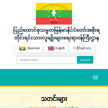
ပြည်ထောင်စုသမ္မတမြန်မာနိုင်ငံတော်အစိုးရ
တိုင်းရင်းသားလူမျိုးများရေးရာဝန်ကြီးဌာန
Myanmar
English
တိုင်းရင်းသား
Search
Toggle
navigati
သတင်းများ