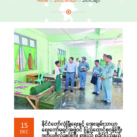
Home
သတင်းမီဒီယာ
သတင်းများ
နိုင်ငံတော်လုံခြုံရေးနှင့် အေးချမ်းသာယာ
15
ရေးကော်မရှင်အဖွဲ့ဝင် ပြည်ထောင်စုဝန်ကြီး
DEC
ဒုတိယဗိုလ်ချုပ်ကြီး ရာပြည့် ရခိုင်ပြည်နယ်