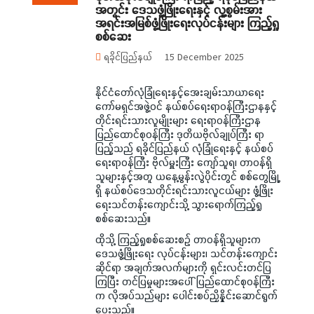
အတွင်း ဒေသဖွံ့ဖြိုးရေးနှင့် လူ့စွမ်းအား
အရင်းအမြစ်ဖွံ့ဖြိုးရေးလုပ်ငန်းများ ကြည့်ရှု
စစ်ဆေး
ရခိုင်ပြည်နယ်
15 December 2025
နိုင်ငံတော်လုံခြုံရေးနှင့်အေးချမ်းသာယာရေး
ကော်မရှင်အဖွဲ့ဝင် နယ်စပ်ရေးရာဝန်ကြီးဌာနနှင့်
တိုင်းရင်းသားလူမျိုးများ ရေးရာဝန်ကြီးဌာန
ပြည်ထောင်စုဝန်ကြီး ဒုတိယဗိုလ်ချုပ်ကြီး ရာ
ပြည့်သည် ရခိုင်ပြည်နယ် လုံခြုံရေးနှင့် နယ်စပ်
ရေးရာဝန်ကြီး ဗိုလ်မှူးကြီး ကျော်သူရ၊ တာဝန်ရှိ
သူများနှင့်အတူ ယနေ့မွန်းလွဲပိုင်းတွင် စစ်တွေမြို့
ရှိ နယ်စပ်ဒေသတိုင်းရင်းသားလူငယ်များ ဖွံ့ဖြိုး
ရေးသင်တန်းကျောင်းသို့ သွားရောက်ကြည့်ရှု
စစ်ဆေးသည်။
ထိုသို့ ကြည့်ရှုစစ်ဆေးစဉ် တာဝန်ရှိသူများက
ဒေသဖွံ့ဖြိုးရေး လုပ်ငန်းများ၊ သင်တန်းကျောင်း
ဆိုင်ရာ အချက်အလက်များကို ရှင်းလင်းတင်ပြ
ကြပြီး တင်ပြမှုများအပေါ် ပြည်ထောင်စုဝန်ကြီး
က လိုအပ်သည်များ ပေါင်းစပ်ညှိနှိုင်းဆောင်ရွက်
ပေးသည်။