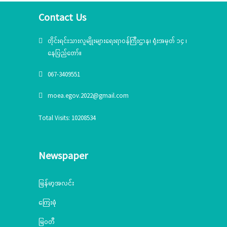
Contact Us
တိုင်းရင်းသားလူမျိုးများရေးရာဝန်ကြီးဌာန၊ ရုံးအမှတ် ၁၄ ၊
နေပြည်တော်။
067-3409551
moea.egov.2022@gmail.com
Total Visits: 10208534
Newspaper
မြန်မာ့အလင်း
ကြေးမုံ
မြဝတီ