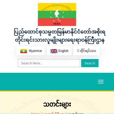
ပြည်ထောင်စုသမ္မတမြန်မာနိုင်ငံတော်အစိုးရ
တိုင်းရင်းသားလူမျိုးများရေးရာဝန်ကြီးဌာန
Myanmar
English
တိုင်းရင်းသား
Search
Toggle
navigati
သတင်းများ