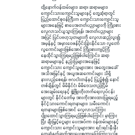
ထို့နောက်ဝန်ထမ်းများ၊ ဆရာ၊ ဆရာမများ၊
ကျောင်းသားကျောင်းသူများနှင့် တွေ့ဆုံရာတွင်
ပြည်ထောင်စုဝန်ကြီးက ကျောင်းသားကျောင်းသူ
များအနေဖြင့် စာပေအတတ်ပညာများကို ကြိုးစား
လေ့လာသင်ယူသွားကြရန်၊ အတတ်ပညာများ
အပြင် ပြင်ပဗဟုသုတများကို လေ့လာဆည်းပူး၍
အမှန်နှင့် အမှားဝေဖန်ပိုင်းခြားနိုင်သော လူတော်
လူကောင်းများဖြစ်အောင် ကြိုးစားကျင့်ကြံ
နေထိုင်သွားကြရမည်ဖြစ်ပါကြောင်း၊ ဆရာ
ဆရာမများနှင့် နည်းပြများအနေဖြင့်
ကျောင်းသား ကျောင်သူများအား အတွေးအခေါ်
အသိအမြင်နှင့် အယူအဆကောင်းများ သိရှိ
နားလည်စေရန်၊ ဗလငါးတန်နှင့် ပြည့်စုံ၍ နောင်
တစ်ချိန်တွင် မိမိနိုင်ငံ၊ မိမိဒေသတည်ငြိမ်
အေးချမ်းရေးနှင့် ဖွံ့ဖြိုးတိုးတက်ရေးလုပ်ငန်း
များတွင် နိုင်ငံတော်မှ အားကိုးအားထားပြုရမည့်
နိုင်ငံ့သားကောင်းရတနာများ၊ သမီးကောင်း
ရတနာများဖြစ်အောင် လေ့လာသင်ကြား
ပျိုးထောင်သွားကြရမည်ဖြစ်ပါကြောင်း မှာကြား
ပြီး ချီးမြှင့်ငွေများ ပေးအပ်ကာ ဝန်ထမ်းများနှင့်
ကျောင်းသား ကျောင်းသူများအား ရင်းရင်းနှီးနှီး
တွေ့ဆုံနှုတ်ဆက်အားပေးစကားပြောကြားသည်။