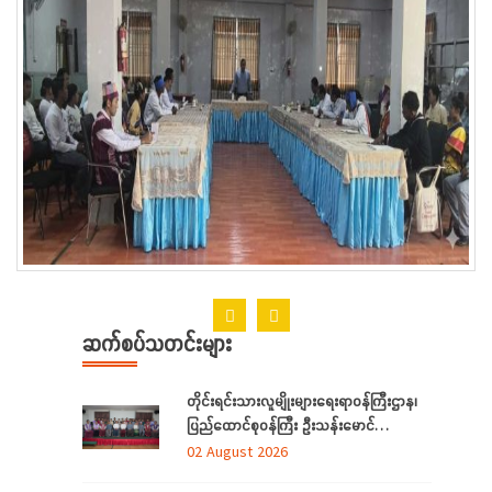
ဆက်စပ်သတင်းများ
တိုင်းရင်းသားလူမျိုးများရေးရာဝန်ကြီးဌာန၊
ပြည်ထောင်စုဝန်ကြီး ဦးသန်းမောင်
ရန်ကုန်တိုင်းဒေသကြီးအတွင်းရှိ
02 August 2026
တိုင်းရင်းသားဘာသာသင် ဆရာ/ဆရာမများ