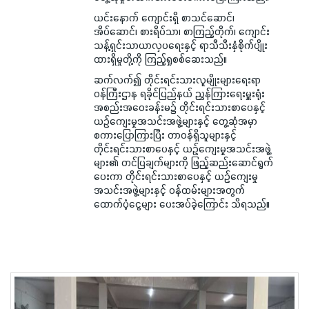
ယင်းနောက် ကျောင်းရှိ စာသင်ဆောင်၊
အိပ်ဆောင်၊ စားရိပ်သာ၊ စာကြည့်တိုက်၊ ကျောင်း
သန့်ရှင်းသာယာလှပရေးနှင့် ရာသီသီးနှံစိုက်ပျိုး
ထားရှိမှုတို့ကို ကြည့်ရှုစစ်ဆေးသည်။
ဆက်လက်၍ တိုင်းရင်းသားလူမျိုးများရေးရာ
ဝန်ကြီးဌာန ရခိုင်ပြည်နယ် ညွှန်ကြားရေးမှူးရုံး
အစည်းအဝေးခန်းမ၌ တိုင်းရင်းသားစာပေနှင့်
ယဉ်ကျေးမှုအသင်းအဖွဲ့များနှင့် တွေ့ဆုံအမှာ
စကားပြောကြားပြီး တာဝန်ရှိသူများနှင့်
တိုင်းရင်းသားစာပေနှင့် ယဉ်ကျေးမှုအသင်းအဖွဲ့
များ၏ တင်ပြချက်များကို ဖြည့်ဆည်းဆောင်ရွက်
ပေးကာ တိုင်းရင်းသားစာပေနှင့် ယဉ်ကျေးမှု
အသင်းအဖွဲ့များနှင့် ဝန်ထမ်းများအတွက်
ထောက်ပံ့ငွေများ ပေးအပ်ခဲ့ကြောင်း သိရသည်။