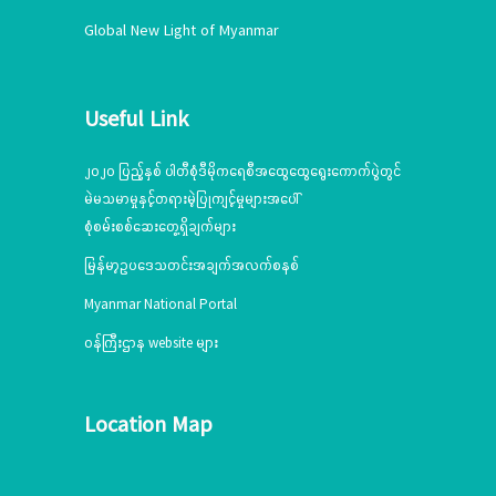
Global New Light of Myanmar
Useful Link
၂၀၂၀ ပြည့်နှစ် ပါတီစုံဒီမိုကရေစီအထွေထွေရွေးကောက်ပွဲတွင်
မဲမသမာမှုနှင့်တရားမဲ့ပြုကျင့်မှုများအပေါ်
စုံစမ်းစစ်ဆေးတွေ့ရှိချက်များ
မြန်မာ့ဥပဒေသတင်းအချက်အလက်စနစ်
Myanmar National Portal
ဝန်ကြီးဌာန website များ
Location Map