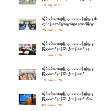
အဆင့်မြှင့်တင်လုပ်ငန်းဆောင်ရွက်မှုများအား
10 July 2026
သွားရောက်ကြည့်ရှုစစ်ဆေး
တိုင်းရင်းသားလူမျိုးများရေးရာဝန်ကြီးဌာန၏
လုပ်ငန်းဆောင်ရွက်ချက်များ အောင်မြင်စွာ
အကောင်အထည်ဖော်နိုင်ရေးအတွက်
26 June 2026
ရှင်းလင်းဆွေးနွေး
တိုင်းရင်းသားလူမျိုးများရေးရာဝန်ကြီးဌာန၊
ပြည်ထောင်စုဝန်ကြီး ဦးသန်းမောင် မန္တလေး
တိုင်းဒေသကြီးအတွင်းရှိ တိုင်းရင်းသားစာပေ
13 June 2026
နှင့်ယဉ်ကျေးမှုအသင်းအဖွဲ့များနှင့် တွေ့ဆုံ
ဆွေးနွေး
တိုင်းရင်းသားလူမျိုးများရေးရာဝန်ကြီးဌာန၊
ပြည်ထောင်စုဝန်ကြီး ဦးသန်းမောင်
ပြည်ထောင်စုနယ်မြေ နေပြည်တော်အတွင်းရှိ
10 June 2026
တိုင်းရင်းသားစာပေနှင့် ယဉ်ကျေးမှု
အသင်းအဖွဲ့များနှင့် တွေ့ဆုံဆွေးနွေး
တိုင်းရင်းသားလူမျိုးများရေးရာဝန်ကြီးဌာန
ပြည်ထောင်စုဝန်ကြီး ဦးသန်းမောင် ဆိုက်ဘာ
လုံခြုံရေး (Cyber Security) ဆိုင်ရာ
09 June 2026
အသိပညာပေးဟောပြောပွဲ အခမ်းအနားတက်