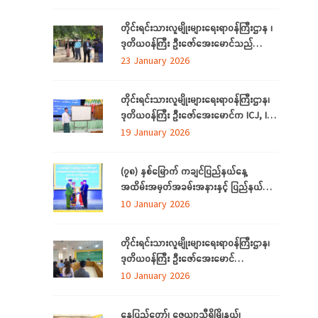
ဝန်ထမ်းများနှင့် ရန်ကုန်တိုင်းဒေသကြီး
အတွင်းရှိ တိုင်းရင်းသားစာပေနှင့်ယဉ်ကျေးမှု
တိုင်းရင်းသားလူမျိုးများရေးရာဝန်ကြီးဌာန ၊
ကော်မတီများနှင့်တွေ့ဆုံ
ဒုတိယဝန်ကြီး ဦးဇော်အေးမောင်သည်
တိုင်းရင်းသားရေးရာနှင့်သက်မွေးပညာသင်
23 January 2026
တန်းစင်တာ(တောင်ငူ) စီမံကိန်း တည်ဆောက်
မည့်မြေနေရာတွင် လုပ်ငန်းဆောင်ရွက်မှု
တိုင်းရင်းသားလူမျိုးများရေးရာဝန်ကြီးဌာန၊
အခြေအနေများကို ကြည့်ရှုစစ်ဆေးခြင်း
ဒုတိယဝန်ကြီး ဦးဇော်‌အေးမောင်က ICJ, ICC
အပြည်ပြည်ဆိုင်ရာတရားရုံးများနှင့်
19 January 2026
ပတ်သက်၍ ရှင်းလင်းပြောကြားခြင်း
(၇၈) နှစ်မြောက် ကချင်ပြည်နယ်နေ့
အထိမ်းအမှတ်အခမ်းအနားနှင့် ပြည်နယ်
ဂုဏ်ထူးဆောင်ဆုများ ချီးမြှင့်ခြင်း
10 January 2026
အခမ်းအနားကျင်းပ တိုင်းရင်းသားအားလုံး
စည်းလုံးညီညွတ်ခြင်းကို ထုတ်ဖော်ပြသသည့်
တိုင်းရင်းသားလူမျိုးများရေးရာဝန်ကြီးဌာန၊
မနောအကကို ရိုးရာအစဉ်အလာနှင့်အညီ
ဒုတိယဝန်ကြီး ဦးဇော်‌အေးမောင်
အေးချမ်းပျော်ရွှင်စွာဆင်နွှဲ
ကချင်ပြည်နယ်၊ ညွှန်ကြား‌ရေးမှူးရုံးရှိ
10 January 2026
ဝန်ထမ်းများနှင့် တွေ့ဆုံအမှာစကားပြောကြား
ခြင်း
နေပြည်တော်၊ ဇေယျာသီရိမြို့နယ်၊