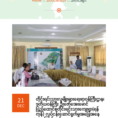
Home
သတင်းမီဒီယာ
သတင်းများ
တိုင်းရင်းသားလူမျိုးများရေးရာဝန်ကြီးဌာန၊
21
ဒုတိယဝန်ကြီး ဦးဇော်အေးမောင်
DEC
ပြည်ထောင်စုတိုင်းရင်းသားကျေးရွာ(ရန်
ကုန်) လုပ်ငန်းဆောင်ရွက်မှုအခြေအနေ