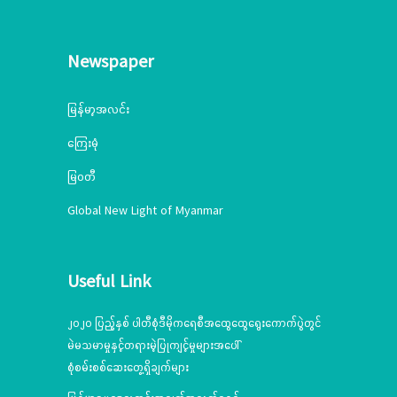
Newspaper
မြန်မာ့အလင်း
ကြေးမုံ
မြဝတီ
Global New Light of Myanmar
Useful Link
၂၀၂၀ ပြည့်နှစ် ပါတီစုံဒီမိုကရေစီအထွေထွေရွေးကောက်ပွဲတွင်
မဲမသမာမှုနှင့်တရားမဲ့ပြုကျင့်မှုများအပေါ်
စုံစမ်းစစ်ဆေးတွေ့ရှိချက်များ