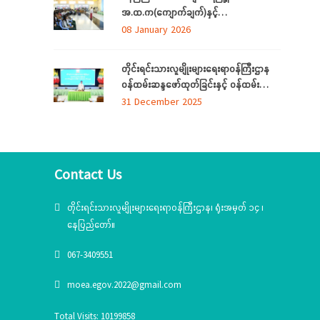
အ.ထ.က(ကျောက်ချက်)နှင့်
အ.ထ.က(ရေဆင်း) တ်ို့မှ ကျောင်းသား၊
08 January 2026
ကျောင်းသူများ တိုင်းရင်းသားလူမျိုးများ
ရေးရာဝန်ကြီးဌာနရှိ တိုင်းရင်းသား ရိုးရာ
တိုင်းရင်းသားလူမျိုးများရေးရာဝန်ကြီးဌာန
ယဉ်ကျေးမှုပြခန်းသို့ လာရောက်လေ့လာ
ဝန်ထမ်းဆန္ဒဖော်ထုတ်ခြင်းနှင့် ဝန်ထမ်း
သက်သာချောင်ချိရေးအတွက် ထောက်ပံ့
31 December 2025
ပစ္စည်းပေးအပ်ခြင်း
အခမ်းအနား(၆/၂၀၂၅)ကျင်းပ
Contact Us
တိုင်းရင်းသားလူမျိုးများရေးရာဝန်ကြီးဌာန၊ ရုံးအမှတ် ၁၄ ၊
နေပြည်တော်။
067-3409551
moea.egov.2022@gmail.com
Total Visits: 10199858