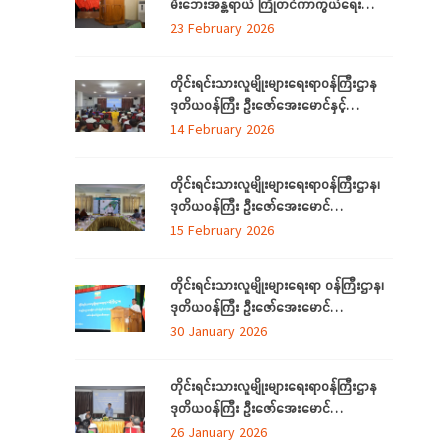
မီးဘေးအန္တရာယ် ကြိုတင်ကာကွယ်ရေး
ဆိုင်ရာ အသိပညာပေးဟောပြောခြင်းနှင့်
23 February 2026
သရုပ်ပြလေ့ကျင့်ခြင်းအခမ်းအနား ကျင်းပ
တိုင်းရင်းသားလူမျိုးများရေးရာဝန်ကြီးဌာန
ဒုတိယဝန်ကြီး ဦးဇော်အေးမောင်နှင့်
ရန်ကုန်တိုင်းဒေသကြီးအတွင်းရှိ ရခိုင်စာပေ
14 February 2026
နှင့်ယဉ်ကျေးမှုကော်မတီ (ရန်ကုန်) ၊ ရခိုင်
လူမှုရေးအသင်းအဖွဲ့များနှင့်တွေ့ဆုံ
တိုင်းရင်းသားလူမျိုးများရေးရာဝန်ကြီးဌာန၊
ဒုတိယဝန်ကြီး ဦးဇော်အေးမောင်
ရန်ကုန်တိုင်းဒေသကြီးအတွင်းရှိ
15 February 2026
ရခိုင်ပြည်နယ်မှ တိုက်ပွဲရှောင်ရန်ရောက်ရှိနေ
သည့် သက်တိုင်းရင်းသားလူမျိုးများနှင့်
တိုင်းရင်းသားလူမျိုးများရေးရာ ဝန်ကြီးဌာန၊
တွေ့ဆုံ၊ (၃၉)ကြိမ်မြောက် ဂုဏဝိသိဌပူဇာ
ဒုတိယဝန်ကြီး ဦးဇော်အေးမောင်
မင်္ဂလာပွဲအခမ်းအနား အောင်မြင်စွာကျင်းပ
တိုင်းရင်းသားလူမျိုးများရေးရာဝန်ကြီးဌာန Al
30 January 2026
နိုင်ရေး လုပ်ငန်းညှိနှိုင်းအစည်းအဝေးသို့
နည်းပညာ အခြေခံ လုပ်ငန်းခွင်အသုံးချမှု
တက်ရောက်
သင်တန်းဆင်းပွဲအခမ်းအနားသို့ တက်ရောက်
တိုင်းရင်းသားလူမျိုးများရေးရာဝန်ကြီးဌာန
နေပြည်တော် ဇန်နဝါရီလ ၃၀
ဒုတိယဝန်ကြီး ဦးဇော်အေးမောင်
ရန်ကုန်တိုင်းဒေသကြီး၊ ညွှန်ကြားရေးမှူးရုံးရှိ
26 January 2026