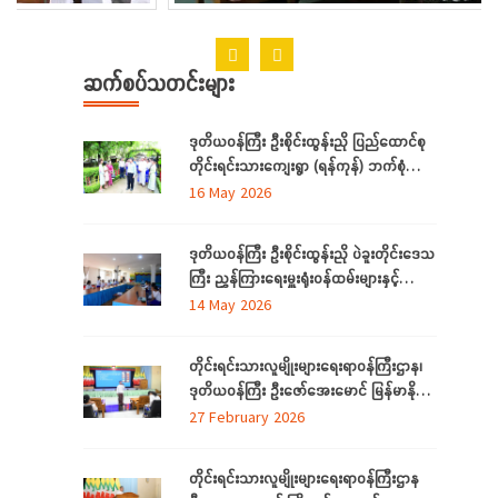
ဆက်စပ်သတင်းများ
ဒုတိယဝန်ကြီး ဦးစိုင်းထွန်းညို ပြည်ထောင်စု
တိုင်းရင်းသားကျေးရွာ (ရန်ကုန်) ဘက်စုံ
အဆင့် မြှင့်တင်ရေး ကြည့်ရှုစစ်ဆေး
16 May 2026
ဒုတိယဝန်ကြီး ဦးစိုင်းထွန်းညို ပဲခူးတိုင်းဒေသ
ကြီး ညွှန်ကြားရေးမှူးရုံးဝန်ထမ်းများနှင့်
တွေ့ဆုံ
14 May 2026
တိုင်းရင်းသားလူမျိုးများရေးရာဝန်ကြီးဌာန၊
ဒုတိယဝန်ကြီး ဦးဇော်အေးမောင် မြန်မာနိုင်ငံ
တော်အလံအကြောင်း သိကောင်းစရာ
27 February 2026
ဟောပြောခြင်း
တိုင်းရင်းသားလူမျိုးများရေးရာဝန်ကြီးဌာန