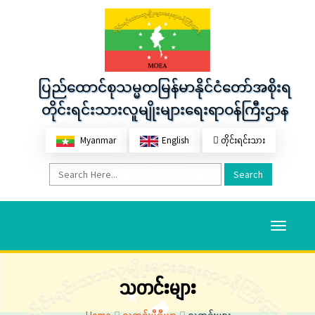
ပြည်ထောင်စုသမ္မတမြန်မာနိုင်ငံတော်အစိုးရ
တိုင်းရင်းသားလူမျိုးများရေးရာဝန်ကြီးဌာန
Myanmar
English
တိုင်းရင်းသား
Search
Toggle
navigati
သတင်းများ