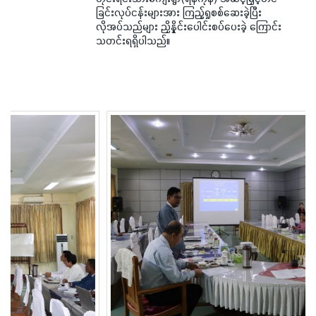
ခြင်းလုပ်ငန်းများအား ကြည့်ရှုစစ်ဆေးခဲ့ပြီး
လိုအပ်သည်များ ညှိနှိုင်းပေါင်းစပ်ပေးခဲ့ ကြောင်း
သတင်းရရှိပါသည်။