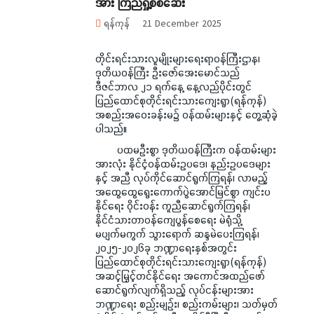
အား ကြည်ရှု့စစ်ဆေး
ရန်ကုန်
21 December 2025
တိုင်းရင်းသားလူမျိုးများရေးရာဝန်ကြီးဌာန၊
ဒုတိယဝန်ကြီး ဦးဇော်အေးမောင်သည်
ဒီဇင်ဘာလ ၂၁ ရက်နေ့ နေ့လည်ပိုင်းတွင်
ပြည်ထောင်စုတိုင်းရင်းသားကျေးရွာ(ရန်ကုန်)
အစည်းအဝေးခန်းမ၌ ဝန်ထမ်းများနှင့် တွေ့ဆုံခဲ့
ပါသည်။
ပထမဦးစွာ ဒုတိယဝန်ကြီးက ဝန်ထမ်းများ
အားလုံး နိုင်ငံ့ဝန်ထမ်းဥပဒေ၊ နည်းဥပဒေများ
နှင့် အညီ လုပ်ကိုင်ဆောင်ရွက်ကြရန်၊ လာမည့်
အထွေထွေရွေးကောက်ပွဲအောင်မြင်စွာ ကျင်းပ
နိုင်ရေး ဝိုင်းဝန်း ကူညီဆောင်ရွက်ကြရန်၊
နိုင်ငံသားတာဝန်ကျေပွန်စေရေး မဲရုံသို့
မပျက်မကွက် သွားရောက် ဆန္ဒမဲပေးကြရန်၊
၂၀၂၅-၂၀၂၆ခု ဘဏ္ဍာရေးနှစ်အတွင်း
ပြည်ထောင်စုတိုင်းရင်းသားကျေးရွာ(ရန်ကုန်)
အဆင့်မြှင့်တင်နိုင်ရေး အကောင်အထည်ဖော်
ဆောင်ရွက်လျက်ရှိသည့် လုပ်ငန်းများအား
ဘဏ္ဍာရေး စည်းမျဉ်း၊ စည်းကမ်းများ၊ သတ်မှတ်