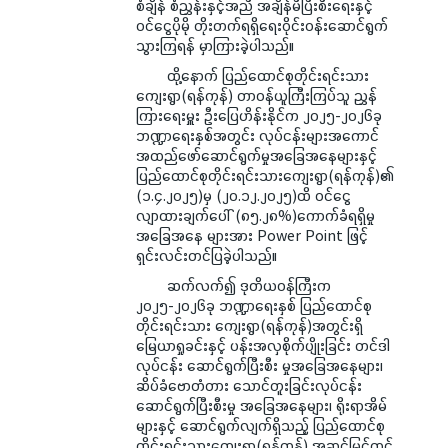
စံချိန် စံညွှန်းနှင့်အညီ အချိန်မီပြီးစီးရေးနှင့်
ဝင်ငွေပိုမို တိုးတက်ရရှိရေးဝိုင်းဝန်းဆောင်ရွက်
သွားကြရန် မှာကြားခဲ့ပါသည်။
ထို့နောက် ပြည်ထောင်စုတိုင်းရင်းသား
ကျေးရွာ(ရန်ကုန်) တာဝန်ယူကြီးကြပ်သူ ညွှန်
ကြားရေးမှူး ဦးပြေဟိန်းနိုင်က ၂၀၂၅-၂၀၂၆ခု
ဘဏ္ဍာရေးနှစ်အတွင်း လုပ်ငန်းများအကောင်
အထည်ဖော်ဆောင်ရွက်မှုအခြေအနေများနှင့်
ပြည်ထောင်စုတိုင်းရင်းသားကျေးရွာ(ရန်ကုန်)၏
(၁.၄.၂၀၂၅)မှ (၂၀.၁၂.၂၀၂၅)ထိ ဝင်ငွေ
လျာထားချက်ပေါ် (၈၅.၂၈%)ကောက်ခံရရှိမှု
အခြေအနေ များအား Power Point ဖြင့်
ရှင်းလင်းတင်ပြခဲ့ပါသည်။
ဆက်လက်၍ ဒုတိယဝန်ကြီးက
၂၀၂၅-၂၀၂၆ခု ဘဏ္ဍာရေးနှစ် ပြည်ထောင်စု
တိုင်းရင်းသား ကျေးရွာ(ရန်ကုန်)အတွင်းရှိ
မြေယာရှုခင်းနှင့် ပန်းအလှစိုက်ပျိုးခြင်း တင်ဒါ
လုပ်ငန်း ဆောင်ရွက်ပြီးစီး မှုအခြေအနေများ၊
ဆိပ်ခံဗောတံတား သောင်တူးခြင်းလုပ်ငန်း
ဆောင်ရွက်ပြီးစီးမှု အခြေအနေများ၊ ရိုးရာအိမ်
များနှင့် ဆောင်ရွက်လျက်ရှိသည့် ပြည်ထောင်စု
တိုင်းရင်းသားကျေးရွာ(ရန်ကုန်) အဆင့်မြှင့်တင်