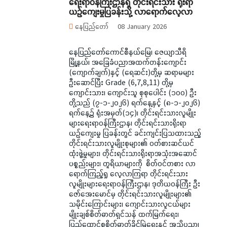
ရေးရာဝန်ကြီးဌာနရှိ တိုင်းရင်းသား ရိုးရာ
ယဉ်ကျေးမှုပြခန်းသို့ လာရောက်လေ့လာ
နေပြည်တော်
08 January 2026
နေပြည်တော်ကောင်စီနယ်မြေ၊ ဇေယျာသီရိ
မြို့နယ်၊ အခြေခံပညာအထက်တန်းကျောင်း
(ကျောက်ချက်)နှင့် (ရေဆင်း)တို့မှ ဆရာမများ
ဦးဆောင်ပြီး Grade (6,7,8,11) တို့မှ
ကျောင်းသား၊ ကျောင်းသူ စုစုပေါင်း (၁၀၀) ဦး
တို့သည် (၇-၁-၂၀၂၆) ရက်နေ့နှင့် (၈-၁-၂၀၂၆)
ရက်နေ့၌ ရုံးအမှတ်(၁၄)၊ တိုင်းရင်းသားလူမျိုး
များရေးရာဝန်ကြီးဌာန၊ တိုင်းရင်းသားရိုးရာ
ယဉ်ကျေးမှု ပြခန်းတွင် ခင်းကျင်းပြသထားသည့်
တိုင်းရင်းသားလူမျိုးစုများ၏ ဝတ်စားဆင်ယင်
ထုံးဖွဲ့မှုများ၊ တိုင်းရင်းသားရိုးရာအသုံးအဆောင်
ပစ္စည်းများ၊ တူရိယာများကို စိတ်ဝင်တစား လာ
ရောက်ကြည့်ရှု လေ့လာကြရာ တိုင်းရင်းသား
လူမျိုးများရေးရာဝန်ကြီးဌာန၊ ဒုတိယဝန်ကြီး ဦး
ဇော်အေးမောင်မှ တိုင်းရင်းသားလူမျိုးများ၏
သမိုင်းကြောင်းများ၊ ကျောင်းသားလူငယ်များ
မျိုးချစ်စိတ်ဓာတ်ရှင်သန် ထက်မြက်ရေး၊
ပြည်ထောင်စုစိတ်ဓာတ်ခိုင်မြဲရေးနှင့် အသိပညာ၊