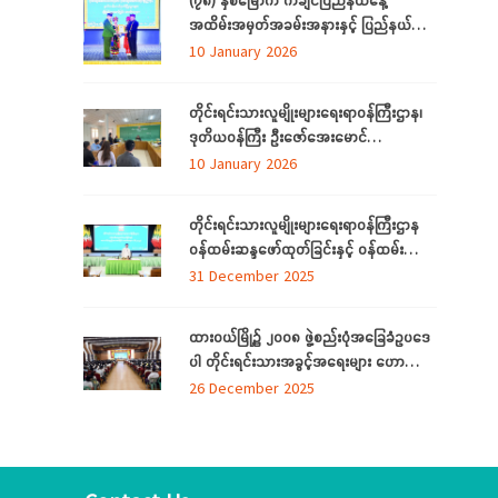
အထိမ်းအမှတ်အခမ်းအနားနှင့် ပြည်နယ်
ဂုဏ်ထူးဆောင်ဆုများ ချီးမြှင့်ခြင်း
10 January 2026
အခမ်းအနားကျင်းပ တိုင်းရင်းသားအားလုံး
စည်းလုံးညီညွတ်ခြင်းကို ထုတ်ဖော်ပြသသည့်
တိုင်းရင်းသားလူမျိုးများရေးရာဝန်ကြီးဌာန၊
မနောအကကို ရိုးရာအစဉ်အလာနှင့်အညီ
ဒုတိယဝန်ကြီး ဦးဇော်‌အေးမောင်
အေးချမ်းပျော်ရွှင်စွာဆင်နွှဲ
ကချင်ပြည်နယ်၊ ညွှန်ကြား‌ရေးမှူးရုံးရှိ
10 January 2026
ဝန်ထမ်းများနှင့် တွေ့ဆုံအမှာစကားပြောကြား
ခြင်း
တိုင်းရင်းသားလူမျိုးများရေးရာဝန်ကြီးဌာန
ဝန်ထမ်းဆန္ဒဖော်ထုတ်ခြင်းနှင့် ဝန်ထမ်း
သက်သာချောင်ချိရေးအတွက် ထောက်ပံ့
31 December 2025
ပစ္စည်းပေးအပ်ခြင်း
အခမ်းအနား(၆/၂၀၂၅)ကျင်းပ
ထားဝယ်မြို့၌ ၂၀၀၈ ဖွဲ့စည်းပုံအခြေခံဥပဒေ
ပါ တိုင်းရင်းသားအခွင့်အရေးများ ဟောပြော
ဆွေးနွေးပွဲကျင်းပ
26 December 2025