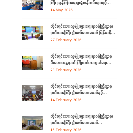
ကြီး ညွှန်ကြားရေးမှူးရုံးဝန်ထမ်းများနှင့်
တွေ့ဆုံ
14 May 2026
တိုင်းရင်းသားလူမျိုးများရေးရာဝန်ကြီးဌာန၊
ဒုတိယဝန်ကြီး ဦးဇော်အေးမောင် မြန်မာနိုင်ငံ
တော်အလံအကြောင်း သိကောင်းစရာ
27 February 2026
ဟောပြောခြင်း
တိုင်းရင်းသားလူမျိုးများရေးရာဝန်ကြီးဌာန
မီးဘေးအန္တရာယ် ကြိုတင်ကာကွယ်ရေး
ဆိုင်ရာ အသိပညာပေးဟောပြောခြင်းနှင့်
23 February 2026
သရုပ်ပြလေ့ကျင့်ခြင်းအခမ်းအနား ကျင်းပ
တိုင်းရင်းသားလူမျိုးများရေးရာဝန်ကြီးဌာန
ဒုတိယဝန်ကြီး ဦးဇော်အေးမောင်နှင့်
ရန်ကုန်တိုင်းဒေသကြီးအတွင်းရှိ ရခိုင်စာပေ
14 February 2026
နှင့်ယဉ်ကျေးမှုကော်မတီ (ရန်ကုန်) ၊ ရခိုင်
လူမှုရေးအသင်းအဖွဲ့များနှင့်တွေ့ဆုံ
တိုင်းရင်းသားလူမျိုးများရေးရာဝန်ကြီးဌာန၊
ဒုတိယဝန်ကြီး ဦးဇော်အေးမောင်
ရန်ကုန်တိုင်းဒေသကြီးအတွင်းရှိ
15 February 2026