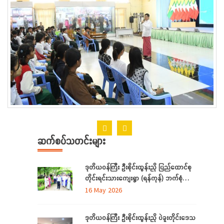
ဆက်စပ်သတင်းများ
ဒုတိယဝန်ကြီး ဦးစိုင်းထွန်းညို ပြည်ထောင်စု
တိုင်းရင်းသားကျေးရွာ (ရန်ကုန်) ဘက်စုံ
အဆင့် မြှင့်တင်ရေး ကြည့်ရှုစစ်ဆေး
16 May 2026
ဒုတိယဝန်ကြီး ဦးစိုင်းထွန်းညို ပဲခူးတိုင်းဒေသ