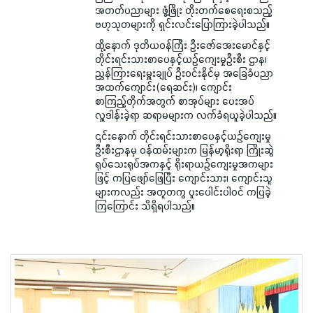
အတတ်ပညာများ ဖွံ့ဖြိုး တိုးတက်စေရေးစသည့်
ဗဟုသုတများကို ရှင်းလင်းပြောကြားခဲ့ပါသည်။
ထို့နောက် ဒုတိယဝန်ကြီး ဦးဇော်အေးမောင်နှင့်
တိုင်းရင်းသားစာပေနှင့်ယဉ်ကျေးမှုဦးစီး ဌာန၊
ညွှန်ကြားရေးမှူးချုပ် ဦးဝင်းနိုင်မှ အခြေခံပညာ
အထက်ကျောင်း(ရေဆင်း)၊ ကျောင်း
စာကြည့်တိုက်အတွက် စာအုပ်များ ပေးအပ်
လှူဒါန်းခဲ့ရာ ဆရာမများက လက်ခံရယူခဲ့ပါသည်။
၎င်းနောက် တိုင်းရင်းသားစာပေနှင့်ယဉ်ကျေးမှု
ဦးစီးဌာနမှ ဝန်ထမ်းများက မြန်မာ့ရိုးရာ ကြိုးဆွဲ
ရုပ်သေးရုပ်အကနှင့် ရိုးရာယဉ်ကျေးမှုအကများ
ဖြင့် ကပြဖျော်ဖြေပြီး ကျောင်းသား၊ ကျောင်းသူ
များကလည်း အတူတကွ ပူးပေါင်းပါဝင် ကပြခဲ့
ကြကြောင်း သိရှိရပါသည်။