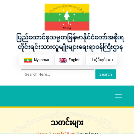
ပြည်ထောင်စုသမ္မတမြန်မာနိုင်ငံတော်အစိုးရ
တိုင်းရင်းသားလူမျိုးများရေးရာဝန်ကြီးဌာန
Myanmar
English
တိုင်းရင်းသား
Search
Toggle
navigati
သတင်းများ