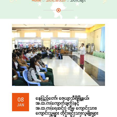
Home
သတင်းမီဒီယာ
သတင်းများ
နေပြည်တော်၊ ဇေယျာသီရိမြို့နယ်၊
08
အ.ထ.က(ကျောက်ချက်)နှင့်
JAN
အ.ထ.က(ရေဆင်း) တ်ို့မှ ကျောင်းသား၊
ကျောင်းသူများ တိုင်းရင်းသားလူမျိုးများ