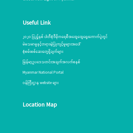
Useful Link
၂၀၂၀ ပြည့်နှစ် ပါတီစုံဒီမိုကရေစီအထွေထွေရွေးကောက်ပွဲတွင်
မဲမသမာမှုနှင့်တရားမဲ့ပြုကျင့်မှုများအပေါ်
စုံစမ်းစစ်ဆေးတွေ့ရှိချက်များ
မြန်မာ့ဥပဒေသတင်းအချက်အလက်စနစ်
Myanmar National Portal
ဝန်ကြီးဌာန website များ
Location Map