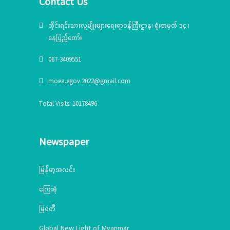
Contact Us
တိုင်းရင်းသားလူမျိုးများရေးရာဝန်ကြီးဌာန၊ ရုံးအမှတ် ၁၄ ၊
နေပြည်တော်။
067-3409551
moea.egov.2022@gmail.com
Total Visits: 10178496
Newspaper
မြန်မာ့အလင်း
ကြေးမုံ
မြဝတီ
Global New Light of Myanmar