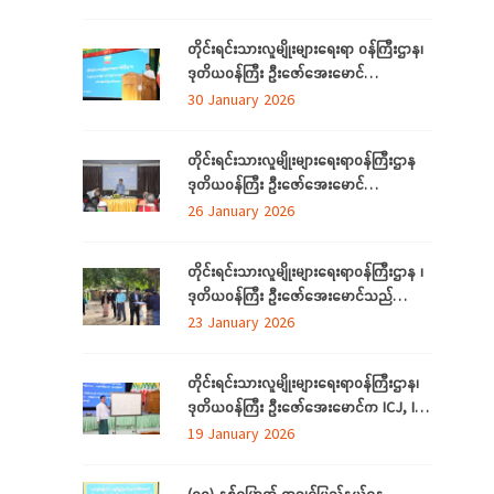
ရခိုင်ပြည်နယ်မှ တိုက်ပွဲရှောင်ရန်ရောက်ရှိနေ
သည့် သက်တိုင်းရင်းသားလူမျိုးများနှင့်
တိုင်းရင်းသားလူမျိုးများရေးရာ ဝန်ကြီးဌာန၊
တွေ့ဆုံ၊ (၃၉)ကြိမ်မြောက် ဂုဏဝိသိဌပူဇာ
ဒုတိယဝန်ကြီး ဦးဇော်အေးမောင်
မင်္ဂလာပွဲအခမ်းအနား အောင်မြင်စွာကျင်းပ
တိုင်းရင်းသားလူမျိုးများရေးရာဝန်ကြီးဌာန Al
30 January 2026
နိုင်ရေး လုပ်ငန်းညှိနှိုင်းအစည်းအဝေးသို့
နည်းပညာ အခြေခံ လုပ်ငန်းခွင်အသုံးချမှု
တက်ရောက်
သင်တန်းဆင်းပွဲအခမ်းအနားသို့ တက်ရောက်
တိုင်းရင်းသားလူမျိုးများရေးရာဝန်ကြီးဌာန
နေပြည်တော် ဇန်နဝါရီလ ၃၀
ဒုတိယဝန်ကြီး ဦးဇော်အေးမောင်
ရန်ကုန်တိုင်းဒေသကြီး၊ ညွှန်ကြားရေးမှူးရုံးရှိ
26 January 2026
ဝန်ထမ်းများနှင့် ရန်ကုန်တိုင်းဒေသကြီး
အတွင်းရှိ တိုင်းရင်းသားစာပေနှင့်ယဉ်ကျေးမှု
တိုင်းရင်းသားလူမျိုးများရေးရာဝန်ကြီးဌာန ၊
ကော်မတီများနှင့်တွေ့ဆုံ
ဒုတိယဝန်ကြီး ဦးဇော်အေးမောင်သည်
တိုင်းရင်းသားရေးရာနှင့်သက်မွေးပညာသင်
23 January 2026
တန်းစင်တာ(တောင်ငူ) စီမံကိန်း တည်ဆောက်
မည့်မြေနေရာတွင် လုပ်ငန်းဆောင်ရွက်မှု
တိုင်းရင်းသားလူမျိုးများရေးရာဝန်ကြီးဌာန၊
အခြေအနေများကို ကြည့်ရှုစစ်ဆေးခြင်း
ဒုတိယဝန်ကြီး ဦးဇော်‌အေးမောင်က ICJ, ICC
အပြည်ပြည်ဆိုင်ရာတရားရုံးများနှင့်
19 January 2026
ပတ်သက်၍ ရှင်းလင်းပြောကြားခြင်း
(၇၈) နှစ်မြောက် ကချင်ပြည်နယ်နေ့