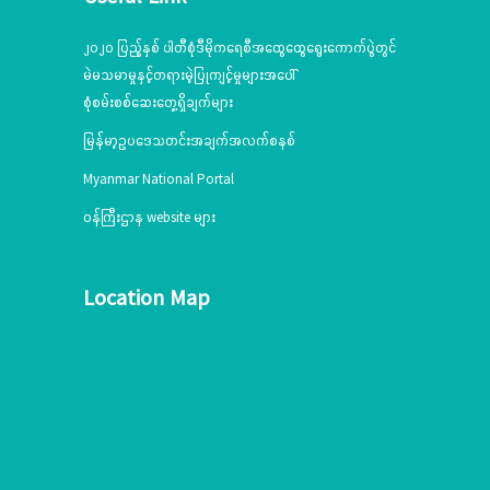
၂၀၂၀ ပြည့်နှစ် ပါတီစုံဒီမိုကရေစီအထွေထွေရွေးကောက်ပွဲတွင်
မဲမသမာမှုနှင့်တရားမဲ့ပြုကျင့်မှုများအပေါ်
စုံစမ်းစစ်ဆေးတွေ့ရှိချက်များ
မြန်မာ့ဥပဒေသတင်းအချက်အလက်စနစ်
Myanmar National Portal
ဝန်ကြီးဌာန website များ
Location Map