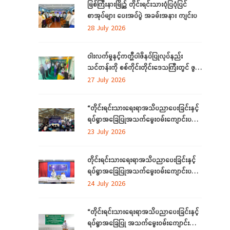
မြစ်ကြီးနားမြို့၌ တိုင်းရင်းသားပုံပြပုံပြင်
စာအုပ်များ ပေးအပ်ပွဲ အခမ်းအနား ကျင်းပ
28 July 2026
ဝါးလက်မှုနှင့်ကတ္တီပါဖိနပ်ပြုလုပ်နည်း
သင်တန်းကို စစ်ကိုင်းတိုင်းဒေသကြီးတွင် ဖွင့်
လှစ်
27 July 2026
“တိုင်းရင်းသားရေးရာအသိပညာပေးခြင်းနှင့်
ရပ်ရွာအခြေပြုအသက်မွေးဝမ်းကျောင်းပညာ
လိုအပ်ချက်တို့ကို ဆန်းစစ်စီမံခြင်း
23 July 2026
အစီအစဉ်”ကို စစ်ကိုင်းတိုင်းဒေသကြီးတွင်
ကျင်းပပြုလုပ်
တိုင်းရင်းသားရေးရာအသိပညာပေးခြင်းနှင့်
ရပ်ရွာအခြေပြုအသက်မွေးဝမ်းကျောင်းပညာ
လိုအပ်ချက်တို့ကို ဆန်းစစ်စီမံခြင်းအစီအစဉ်
24 July 2026
ကို ဧရာဝတီတိုင်းဒေသကြီးတွင် ကျင်းပ
ပြုလုပ်
“တိုင်းရင်းသားရေးရာအသိပညာပေးခြင်းနှင့်
ရပ်ရွာအခြေပြု အသက်မွေးဝမ်းကျောင်း