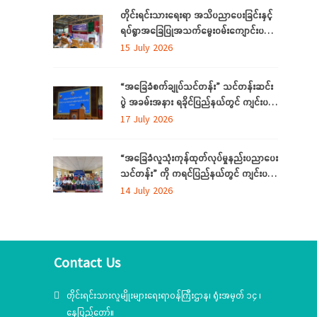
တိုင်းရင်းသားရေးရာ အသိပညာပေးခြင်းနှင့်
ရပ်ရွာအခြေပြုအသက်မွေးဝမ်းကျောင်းပညာ
လိုအပ်ချက်တို့ကို ဆန်းစစ်စီမံခြင်း အစီအစဉ်
15 July 2026
ကို ပဲခူးတိုင်းဒေသကြီးတွင် ကျင်းပပြုလုပ်
“အခြေခံစက်ချုပ်သင်တန်း” သင်တန်းဆင်း
ပွဲ အခမ်းအနား ရခိုင်ပြည်နယ်တွင် ကျင်းပ
ပြုလုပ်
17 July 2026
“အခြေခံလူသုံးကုန်ထုတ်လုပ်မှုနည်းပညာပေး
သင်တန်း” ကို ကရင်ပြည်နယ်တွင် ကျင်းပ
ပြုလုပ်
14 July 2026
Contact Us
တိုင်းရင်းသားလူမျိုးများရေးရာဝန်ကြီးဌာန၊ ရုံးအမှတ် ၁၄ ၊
နေပြည်တော်။