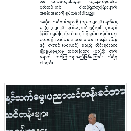
အား ပေးအပ်ခဲ့ပါသည်။ ထို့နောက်စုပေါင်း
မှတ်တမ်းတင် ဓါတ်ပုံရိုက်ကူးပြီးနောက်
အခမ်းအနားကို ရုပ်သိမ်းခဲ့ပါသည်။
အဆိုပါ သင်တန်းများကို (၁၉-၁-၂၀၂၆) ရက်နေ့
မှ (၄-၃-၂၀၂၆) ရက်နေ့အထိ ဖွင့်လှစ် သွားမည်
ဖြစ်ပြီး ရှမ်းပြည်နယ်အတွင်းရှိ ရှမ်း၊ ပအိုဝ်း၊ ဓနု၊
တောင်ရိုး၊ အင်းသား၊ ဗမာ၊ ကယား၊ ကရင်၊ လီဆူ
နှင့် တအာင်း(ပလောင်) စသည့် တိုင်းရင်းသား
မျိုးနွယ်စုများမှ သင်တန်းသား (၄၁)ဦး တက်
ရောက် သင်ကြားသွားမည်ဖြစ်ကြောင်း သိရှိရ
ပါသည်။