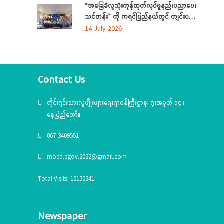
“အခြေခံလူသုံးကုန်ထုတ်လုပ်မှုနည်းပညာပေး
သင်တန်း” ကို ကရင်ပြည်နယ်တွင် ကျင်းပ
ပြုလုပ်
14 July 2026
Contact Us
တိုင်းရင်းသားလူမျိုးများရေးရာဝန်ကြီးဌာန၊ ရုံးအမှတ် ၁၄ ၊
နေပြည်တော်။
067-3409551
moea.egov.2022@gmail.com
Total Visits: 10150241
Newspaper