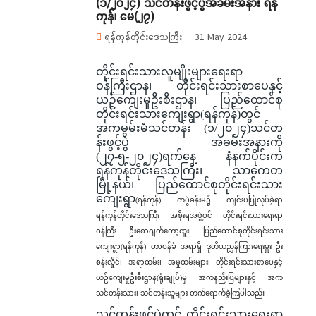
(၁/၂၀၂၄) သင်တန်းဖွင့်ပွဲအခမ်းအနား ရန်
ကုန်၊ မေ(၂၇)
ရန်ကုန်တိုင်းဒေသကြီး
31 May 2024
တိုင်းရင်းသားလူမျိုးများရေးရာ
ဝန်ကြီးဌာန၊ တိုင်းရင်းသားစာပေနှင့်
ယဉ်ကျေးမှုဦးစီးဌာန၊ ပြည်ထောင်စု
တိုင်းရင်းသားကျေးရွာ(ရန်ကုန်)တွင်
အကမွမ်းမံသင်တန်း (၁/၂၀၂၄)သင်တ
န်းဖွင့်ပွဲ အခမ်းအနားကို
(၂၇-၅-၂၀၂၄)ရက်နေ့ နံနက်ပိုင်းက
ရန်ကုန်တိုင်းဒေသကြီး၊ သာကေတ
မြို့နယ်၊ ပြည်ထောင်စုတိုင်းရင်းသား
ကျေးရွာ
(ရန်ကုန်) ကပွဲခန်းမ၌ ကျင်းပပြုလုပ်ခဲ့ရာ
ရန်ကုန်တိုင်းဒေသကြီး အစိုးရအဖွဲ့ဝင် တိုင်းရင်းသားရေးရာ
ဝန်ကြီး ဦးစောဂျက်ကော့ထူး၊ ပြည်ထောင်စုတိုင်းရင်းသား
ကျေးရွာ(ရန်ကုန်) တာဝန်ခံ အရာရှိ ဒုတိယညွှန်ကြားရေးမှူး ဦး
စန်းလှိုင်၊ အရာထမ်း၊ အမှုထမ်းများ၊ တိုင်းရင်းသားစာပေနှင့်
ယဉ်ကျေးမှုဦးစီးဌာန(ရုံးချုပ်)မှ အကနည်းပြများနှင့် အက
သင်တန်းသား၊ သင်တန်းသူများ တက်ရောက်ခဲ့ကြပါသည်။
သင်တန်းဖွင့်ပွဲတွင် တိုင်းရင်းသားရေးရာ