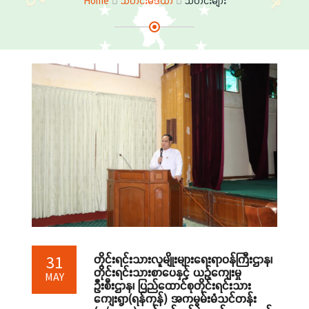
Home
သတင်းမီဒီယာ
သတင်းများ
တိုင်းရင်းသားလူမျိုးများရေးရာဝန်ကြီးဌာန၊
31
တိုင်းရင်းသားစာပေနှင့် ယဉ်ကျေးမှု
MAY
ဦးစီးဌာန၊ ပြည်ထောင်စုတိုင်းရင်းသား
ကျေးရွာ(ရန်ကုန်) အကမွမ်းမံသင်တန်း