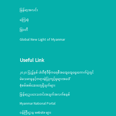
မြန်မာ့အလင်း
ကြေးမုံ
မြဝတီ
Global New Light of Myanmar
Useful Link
၂၀၂၀ ပြည့်နှစ် ပါတီစုံဒီမိုကရေစီအထွေထွေရွေးကောက်ပွဲတွင်
မဲမသမာမှုနှင့်တရားမဲ့ပြုကျင့်မှုများအပေါ်
စုံစမ်းစစ်ဆေးတွေ့ရှိချက်များ
မြန်မာ့ဥပဒေသတင်းအချက်အလက်စနစ်
Myanmar National Portal
ဝန်ကြီးဌာန website များ