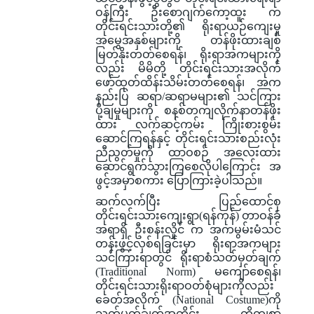
ဝန်ကြီး ဦးစောဂျက်ကော့ထူး က
တိုင်းရင်းသားတို့၏ ရိုးရာယဉ်ကျေးမှု
အမွေအနှစ်များကို တန်ဖိုးထားချစ်
မြတ်နိုးတတ်စေရန်၊ ရိုးရာအကများကို
လည်း မိမိတို့ တိုင်းရင်းသားအလိုက်
ဖော်ထုတ်ထိန်းသိမ်းတတ်စေရန်၊ အက
နည်းပြ ဆရာ/ဆရာမများ၏ သင်ကြား
ပို့ချမှုများကို စနစ်တကျလိုက်နာတန်ဖိုး
ထား လက်ဆင့်ကမ်း ကြိုးစားစွမ်း
ဆောင်ကြရန်နှင့် တိုင်းရင်းသားစည်းလုံး
ညီညွတ်မှုကို ထာဝစဉ် အလေးထား
ဆောင်ရွက်သွားကြစေလိုပါကြောင်း အ
ဖွင့်အမှာစကား ပြောကြားခဲ့ပါသည်။
ဆက်လက်ပြီး ပြည်ထောင်စု
တိုင်းရင်းသားကျေးရွာ(ရန်ကုန်) တာဝန်ခံ
အရာရှိ ဦးစန်းလှိုင် က အကမွမ်းမံသင်
တန်းဖွင့်လှစ်ရခြင်းမှာ ရိုးရာအကများ
သင်ကြားရာတွင် ရိုးရာစံသတ်မှတ်ချက်
(Traditional Norm) မကျော်စေရန်၊
တိုင်းရင်းသားရိုးရာဝတ်စုံများကိုလည်း
ခေတ်အလိုက် (National Costume)ကို
သတ်မှတ်ချက်အတိုင်း တိကျစွာ