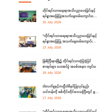
တိုင်းရင်းသားရေးရာအသိပညာပေးခြင်းနှင့်
ရပ်ရွာအခြေပြုအသက်မွေးဝမ်းကျောင်းပညာ
လိုအပ်ချက်တို့ကို ဆန်းစစ်စီမံခြင်းအစီအစဉ်
30 July 2026
ကို ကချင်ပြည်နယ်တွင် ကျင်းပပြုလုပ်
“တိုင်းရင်းသားရေးရာအသိပညာပေးခြင်းနှင့်
ရပ်ရွာအခြေပြု အသက်မွေးဝမ်းကျောင်း
ပညာ လိုအပ်ချက် ဆန်းစစ်စီမံခြင်း
23 July 2026
အစီအစဉ်”
မြစ်ကြီးနားမြို့၌ တိုင်းရင်းသားပုံပြပုံပြင်
စာအုပ်များ ပေးအပ်ပွဲ အခမ်းအနား ကျင်းပ
28 July 2026
ဝါးလက်မှုနှင့်ကတ္တီပါဖိနပ်ပြုလုပ်နည်း
သင်တန်းကို စစ်ကိုင်းတိုင်းဒေသကြီးတွင် ဖွင့်
လှစ်
27 July 2026
“တိုင်းရင်းသားရေးရာအသိပညာပေးခြင်းနှင့်