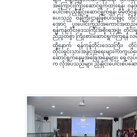
အကြောင်းကြားဆောင်ရွက်ထားရန်၊ ဝန်ထ
ပေါင်းစပ်ညှိနှိုင်းဆောင်ရွက်ရန်၊ မိမိတို
ပေးသည့် ဝန်ကြီးဌာနဖြစ်ပါသဖြင့် တိ
အောင် ပူးပေါင်းကူညီအကောင်အထည်ဖော် 
ရန်ကုန်တိုင်းဒေသကြီးအစိုးရအဖွဲ့၊ တိုင
ညီညွတ်စွာ ကြိုးစားဆောင်ရွက်ကြရန် လမ်
ထို့နောက် ရန်ကုန်တိုင်းဒေသကြီး၊ တိုင်း
တိုင်းရင်းသားအခွင့်အရေးများကာကွယ်စ
ဆောင်ရွက်နေမှုအခြေအနေများ၊ ရှေ့လုပ်ငန
က လိုအပ်သည်များ ညှိနှိုင်းပေါင်းစပ်ဆ