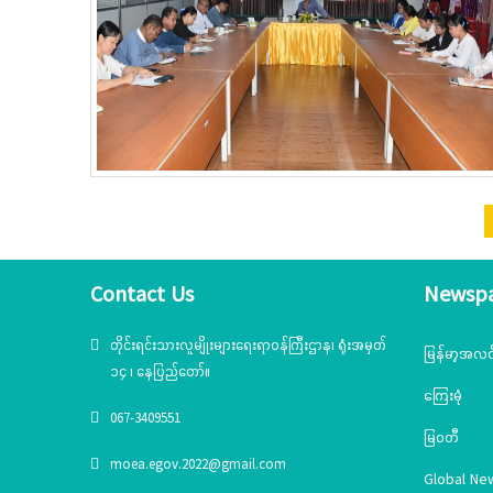
Contact Us
Newsp
တိုင်းရင်းသားလူမျိုးများရေးရာဝန်ကြီးဌာန၊ ရုံးအမှတ်
မြန်မာ့အလင
၁၄ ၊ နေပြည်တော်။
ကြေးမုံ
067-3409551
မြဝတီ
moea.egov.2022@gmail.com
Global Ne