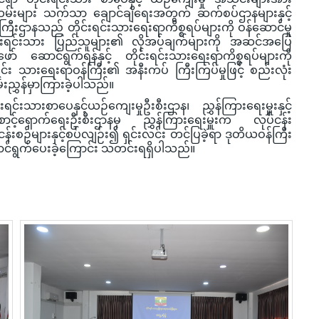
မ်းများ သက်သာ ချောင်ချိရေးအတွက် ဆက်စပ်ဌာနများနှင့်
့ဝန်ကြီးဌာနသည် တိုင်းရင်းသားရေးရာကိစ္စရပ်များကို ဝန်ဆောင်မှု
ုင်းရင်းသား ပြည်သူများ၏ လိုအပ်ချက်များကို အဆင်အပြေ
ဆောင်ရွက်ရန်နှင့် တိုင်းရင်းသားရေးရာကိစ္စရပ်များကို
်းရင်း သားရေးရာဝန်ကြီး၏ အနီးကပ် ကြီးကြပ်မှုဖြင့် စည်းလုံး
းညွှန်မှာကြားခဲ့ပါသည်။
ရင်းသားစာပေနှင့်ယဉ်ကျေးမှုဦးစီးဌာန၊ ညွှန်ကြားရေးမှူးနှင့်
ောင့်ရှောက်ရေးဦးစီးဌာနမှ ညွှန်ကြားရေးမှူးက လုပ်ငန်း
်းစဉ်များနှင့်စပ်လျဉ်း၍ ရှင်းလင်း တင်ပြခဲ့ရာ ဒုတိယဝန်ကြီး
ောင်ရွက်ပေးခဲ့ကြောင်း သတင်းရရှိပါသည်။