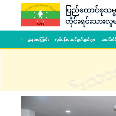
ပြည်ထောင်စုသမ္မ
တိုင်းရင်းသားလူမ
ဌာနအကြောင်း
လုပ်ငန်းဆောင်ရွက်ချက်များ
သတင်းမီ