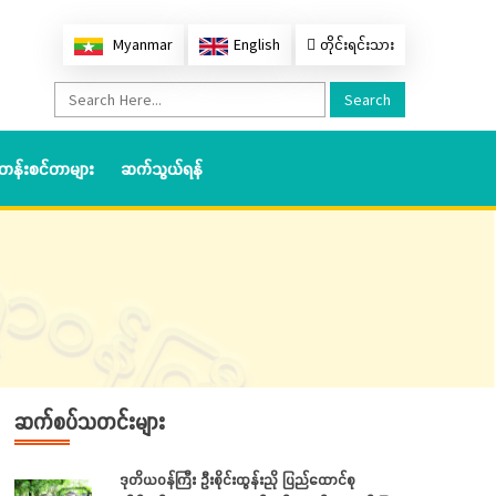
Myanmar
English
တိုင်းရင်းသား
Search
တန်းစင်တာများ
ဆက်သွယ်ရန်
ဆက်စပ်သတင်းများ
ဒုတိယဝန်ကြီး ဦးစိုင်းထွန်းညို ပြည်ထောင်စု