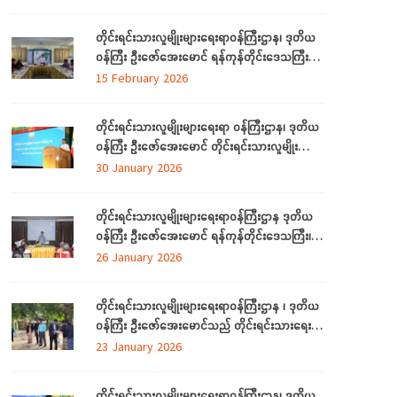
ကုန်) ၊ ရခိုင်လူမှုရေးအသင်းအဖွဲ့များနှင့်တွေ့ဆုံ
တိုင်းရင်းသားလူမျိုးများရေးရာဝန်ကြီးဌာန၊ ဒုတိယ
ဝန်ကြီး ဦးဇော်အေးမောင် ရန်ကုန်တိုင်းဒေသကြီး
အတွင်းရှိ ရခိုင်ပြည်နယ်မှ တိုက်ပွဲရှောင်ရန်ရောက်ရှိ
15 February 2026
နေသည့် သက်တိုင်းရင်းသားလူမျိုးများနှင့်တွေ့ဆုံ၊
(၃၉)ကြိမ်မြောက် ဂုဏဝိသိဌပူဇာမင်္ဂလာပွဲ
တိုင်းရင်းသားလူမျိုးများရေးရာ ဝန်ကြီးဌာန၊ ဒုတိယ
အခမ်းအနား အောင်မြင်စွာကျင်းပနိုင်ရေး လုပ်ငန်း
ဝန်ကြီး ဦးဇော်အေးမောင် တိုင်းရင်းသားလူမျိုးများ
ညှိနှိုင်းအစည်းအဝေးသို့တက်ရောက်
ရေးရာဝန်ကြီးဌာန Al နည်းပညာ အခြေခံ
30 January 2026
လုပ်ငန်းခွင်အသုံးချမှု သင်တန်းဆင်းပွဲအခမ်းအနား
သို့ တက်ရောက် နေပြည်တော် ဇန်နဝါရီလ ၃၀
တိုင်းရင်းသားလူမျိုးများရေးရာဝန်ကြီးဌာန ဒုတိယ
ဝန်ကြီး ဦးဇော်အေးမောင် ရန်ကုန်တိုင်းဒေသကြီး၊
ညွှန်ကြားရေးမှူးရုံးရှိ ဝန်ထမ်းများနှင့် ရန်ကုန်တိုင်း
26 January 2026
ဒေသကြီးအတွင်းရှိ တိုင်းရင်းသားစာပေနှင့်
ယဉ်ကျေးမှုကော်မတီများနှင့်တွေ့ဆုံ
တိုင်းရင်းသားလူမျိုးများရေးရာဝန်ကြီးဌာန ၊ ဒုတိယ
ဝန်ကြီး ဦးဇော်အေးမောင်သည် တိုင်းရင်းသားရေးရာ
နှင့်သက်မွေးပညာသင်တန်းစင်တာ(တောင်ငူ)
23 January 2026
စီမံကိန်း တည်ဆောက်မည့်မြေနေရာတွင် လုပ်ငန်း
ဆောင်ရွက်မှုအခြေအနေများကို ကြည့်ရှုစစ်ဆေး
တိုင်းရင်းသားလူမျိုးများရေးရာဝန်ကြီးဌာန၊ ဒုတိယ