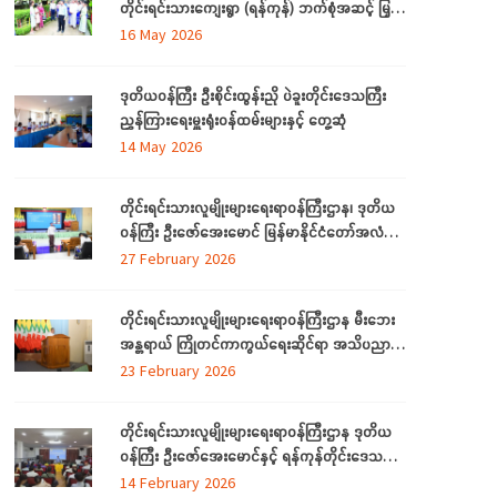
တိုင်းရင်းသားကျေးရွာ (ရန်ကုန်) ဘက်စုံအဆင့် မြှင့်
တင်ရေး ကြည့်ရှုစစ်ဆေး
16 May 2026
ဒုတိယဝန်ကြီး ဦးစိုင်းထွန်းညို ပဲခူးတိုင်းဒေသကြီး
ညွှန်ကြားရေးမှူးရုံးဝန်ထမ်းများနှင့် တွေ့ဆုံ
14 May 2026
တိုင်းရင်းသားလူမျိုးများရေးရာဝန်ကြီးဌာန၊ ဒုတိယ
ဝန်ကြီး ဦးဇော်အေးမောင် မြန်မာနိုင်ငံတော်အလံ
အကြောင်း သိကောင်းစရာဟောပြောခြင်း
27 February 2026
တိုင်းရင်းသားလူမျိုးများရေးရာဝန်ကြီးဌာန မီးဘေး
အန္တရာယ် ကြိုတင်ကာကွယ်ရေးဆိုင်ရာ အသိပညာ
ပေးဟောပြောခြင်းနှင့် သရုပ်ပြလေ့ကျင့်ခြင်း
23 February 2026
အခမ်းအနား ကျင်းပ
တိုင်းရင်းသားလူမျိုးများရေးရာဝန်ကြီးဌာန ဒုတိယ
ဝန်ကြီး ဦးဇော်အေးမောင်နှင့် ရန်ကုန်တိုင်းဒေသကြီး
အတွင်းရှိ ရခိုင်စာပေနှင့်ယဉ်ကျေးမှုကော်မတီ (ရန်
14 February 2026