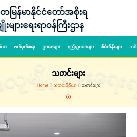
တမြန်မာနိုင်ငံတော်အစိုးရ
ျိုးများရေးရာဝန်ကြီးဌာန
ဒီယာ
ဖတ်မှတ်စရာ
ဥပဒေများ
နည်းဥပဒေများ
စီမံကိန်းများ
သင်
သတင်းများ
Home
သတင်းမီဒီယာ
သတင်းများ