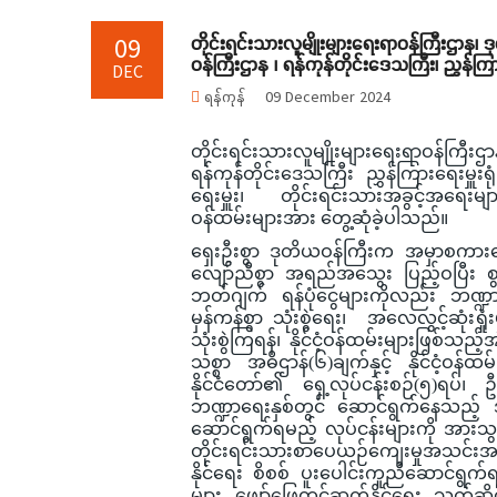
တိုင်းရင်းသားလူမျိုးများရေးရာဝန်ကြီးဌာန၊ 
09
ဝန်ကြီးဌာန ၊ ရန်ကုန်တိုင်းဒေသကြီး၊ ညွှန်ကြား
DEC
ရန်ကုန်
09 December 2024
တိုင်းရင်းသားလူမျိုးများရေးရာဝန်ကြီးဌ
ရန်ကုန်တိုင်းဒေသကြီး ညွှန်ကြားရေးမှူးရ
ရေးမှူး၊ တိုင်းရင်းသားအခွင့်အရေးမျာ
ဝန်ထမ်းများအား တွေ့ဆုံခဲ့ပါသည်။
ရှေးဦးစွာ ဒုတိယဝန်ကြီးက အမှာစကားပြေ
လျော်ညီစွာ အရည်အသွေး ပြည့်ဝပြီး စွမ
ဘတ်ဂျက် ရန်ပုံငွေများကိုလည်း ဘဏ္ဍာ
မှန်ကန်စွာ သုံးစွဲရေး၊ အလေလွင့်ဆုံးရှုံးမ
သုံးစွဲကြရန်၊ နိုင်ငံ့ဝန်ထမ်းများဖြစ်သည့်
သစ္စာ အဓိဌာန်(၆)ချက်နှင့် နိုင်ငံ့ဝ
နိုင်ငံတော်၏ ရှေ့လုပ်ငန်းစဉ်(၅)ရ
ဘဏ္ဍာရေးနှစ်တွင် ဆောင်ရွက်နေသည့် အမ
ဆောင်ရွက်ရမည့် လုပ်ငန်းများကို အားသွန
တိုင်းရင်းသားစာပေယဉ်ကျေးမှုအသင်းအဖွဲ့
နိုင်ရေး စိစစ် ပူးပေါင်းကူညီဆောင်ရွက်
များ ဖျော်ဖြေတင်ဆက်နိုင်ရေး သက်ဆို