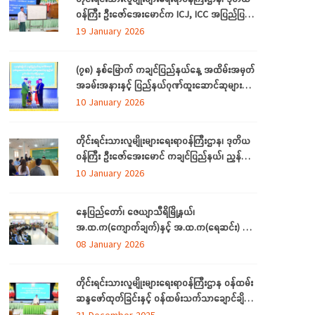
ခြင်း
ဝန်ကြီး ဦးဇော်‌အေးမောင်က ICJ, ICC အပြည်ပြည်
ဆိုင်ရာတရားရုံးများနှင့်ပတ်သက်၍ ရှင်းလင်းပြော
19 January 2026
ကြားခြင်း
(၇၈) နှစ်မြောက် ကချင်ပြည်နယ်နေ့ အထိမ်းအမှတ်
အခမ်းအနားနှင့် ပြည်နယ်ဂုဏ်ထူးဆောင်ဆုများ
ချီးမြှင့်ခြင်းအခမ်းအနားကျင်းပ တိုင်းရင်းသား
10 January 2026
အားလုံး စည်းလုံးညီညွတ်ခြင်းကို ထုတ်ဖော်ပြသ
သည့် မနောအကကို ရိုးရာအစဉ်အလာနှင့်အညီ
တိုင်းရင်းသားလူမျိုးများရေးရာဝန်ကြီးဌာန၊ ဒုတိယ
အေးချမ်းပျော်ရွှင်စွာဆင်နွှဲ
ဝန်ကြီး ဦးဇော်‌အေးမောင် ကချင်ပြည်နယ်၊ ညွှန်
ကြား‌ရေးမှူးရုံးရှိ ဝန်ထမ်းများနှင့် တွေ့ဆုံအမှာ
10 January 2026
စကားပြောကြားခြင်း
နေပြည်တော်၊ ဇေယျာသီရိမြို့နယ်၊
အ.ထ.က(ကျောက်ချက်)နှင့် အ.ထ.က(ရေဆင်း) တ်ို့မှ
ကျောင်းသား၊ ကျောင်းသူများ တိုင်းရင်းသားလူမျိုး
08 January 2026
များရေးရာဝန်ကြီးဌာနရှိ တိုင်းရင်းသား ရိုးရာ
ယဉ်ကျေးမှုပြခန်းသို့ လာရောက်လေ့လာ
တိုင်းရင်းသားလူမျိုးများရေးရာဝန်ကြီးဌာန ဝန်ထမ်း
ဆန္ဒဖော်ထုတ်ခြင်းနှင့် ဝန်ထမ်းသက်သာချောင်ချိ
ရေးအတွက် ထောက်ပံ့ပစ္စည်းပေးအပ်ခြင်း