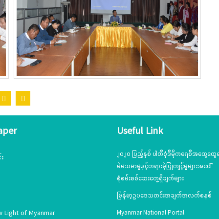
aper
Useful Link
၂၀၂၀ ပြည့်နှစ် ပါတီစုံဒီမိုကရေစီအထွေထွေရ
်း
မဲမသမာမှုနှင့်တရားမဲ့ပြုကျင့်မှုများအပေါ်
စုံစမ်းစစ်ဆေးတွေ့ရှိချက်များ
မြန်မာ့ဥပဒေသတင်းအချက်အလက်စနစ်
w Light of Myanmar
Myanmar National Portal