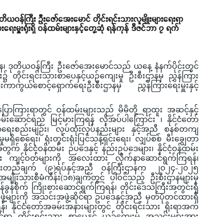
ဒုတိယဝန်ကြီး ဦးဇော်အေးမောင် တိုင်းရင်းသားလူမျိုးများရေးရာ
ရေးမှူးရုံးရှိ ဝန်ထမ်းများနှင့်တွေ့ဆုံ ရန်ကုန် ဒီဇင်ဘာ ၇ ရက်
ာန၊ ဒုတိယဝန်ကြီး ဦးဇော်အေးမောင်သည် ယနေ့ နံနက်ပိုင်းတွင်
ုံး၌ တိုင်းရင်းသားစာပေနှင့်ယဉ်ကျေးမှု ဦးစီးဌာနမှ ညွှန်ကြား
းကာကွယ်စောင့်ရှောက်ရေးဦးစီးဌာနမှ ညွှန်ကြားရေးမှူးနှင့်
ာကြားရာတွင် ဝန်ထမ်းများသည် မိမိတို့ ရာထူး အဆင့်နှင့်
်းဆောင်ရည် မြင့်မားကြရန် လိုအပ်ပါကြောင်း ၊ နိုင်ငံတော်
ရေးစည်းမျဉ်း၊ လုပ်ထုံးလုပ်နည်းများ နှင့်အညီ စနစ်တကျ
ှုမရှိစေရေး၊ ရုံးတွင်းရုံးပြင်သန့်ရှင်း‌ရေး၊ လျှပ်စစ် မီးချွေတာ
အတွက် နိုင်ငံ့ဝန်ထမ်း ဉပဒေနှင့် နည်းဥပဒေများ၊ နိုင်ငံ့ဝန်ထမ်း
န်ထမ်း ကျင့်ဝတ်များကို အလေးထား လိုက်နာဆောင်ရွက်ကြရန်၊
ပ်၊ ဦးတည်ချက် (၉)ရပ်နှင့်အညီ ဝန်ကြီးဌာနက ၂၀၂၄-၂၀၂၅
ျိုးသားစီမံကိန်း(၁၈)ချက်တွင် ပါဝင်သည့် ဦးစီးဌာနများမှ
်ခွန်စိုက် ကြိုးစားဆောင်ရွက်ကြရန်၊ တိုင်းဒေသကြီးအတွင်းရှိ
များကို အသင်းအဖွဲ့ဆိုင်ရာ ဥပဒေနှင့်အညီ မှတ်ပုံတင်ထားရှိ
ရန်၊ နိုင်ငံတော်အခမ်းအနားများတွင် တိုင်းရင်းသား ရိုးရာအက
င်ရာ တိုင်းရင်းသား စာပေနှင့် ယဉ်ကျေးမှု အသင်းများအား