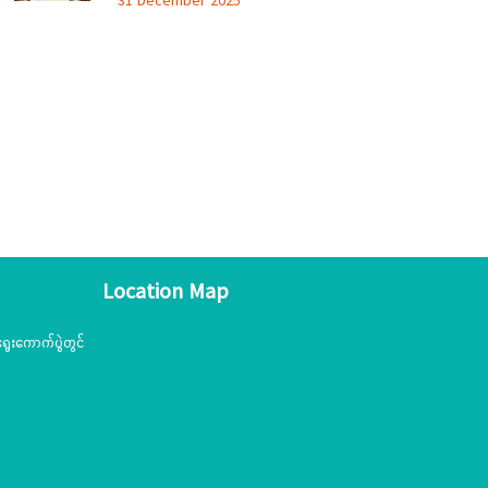
31 December 2025
အခမ်းအနား(၆/၂၀၂၅)ကျင်းပ
Location Map
ွေးကောက်ပွဲတွင်