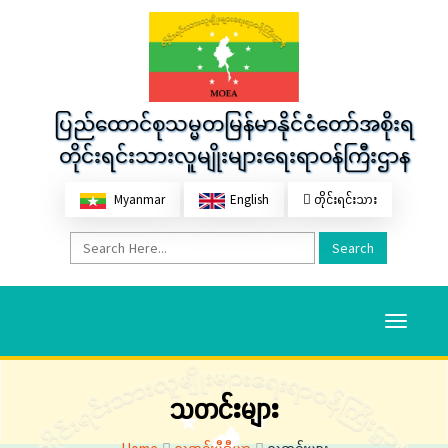
ပြည်ထောင်စုသမ္မတမြန်မာနိုင်ငံတော်အစိုးရ
တိုင်းရင်းသားလူမျိုးများရေးရာဝန်ကြီးဌာန
Myanmar
English
တိုင်းရင်းသား
Search
Toggle
navigati
သတင်းများ