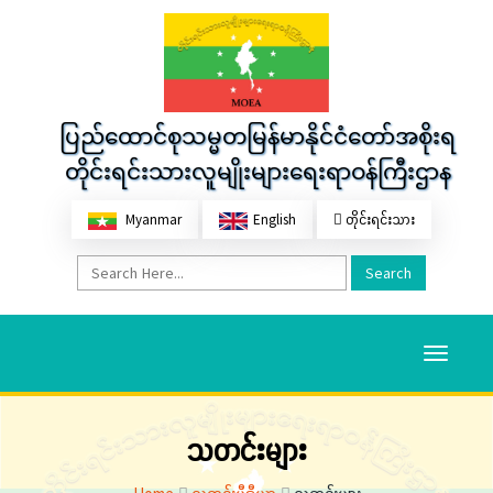
ပြည်ထောင်စုသမ္မတမြန်မာနိုင်ငံတော်အစိုးရ
တိုင်းရင်းသားလူမျိုးများရေးရာဝန်ကြီးဌာန
Myanmar
English
တိုင်းရင်းသား
Search
Toggle
navigati
သတင်းများ