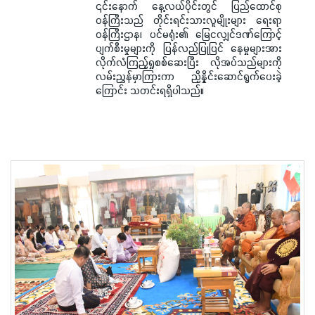
၎င်းနောက် နေ့လယ်ပိုင်းတွင် ပြည်ထောင်စု
ဝန်ကြီးသည် တိုင်းရင်းသားလူမျိုးများ ရေးရာ
ဝန်ကြီးဌာန၊ ပင်မရုံး၏ မြေငလျှင်ဒဏ်ကြောင့်
ပျက်စီးမှုများကို ပြန်လည်ပြုပြင် နေမှုများအား
လိုက်လံကြည့်ရှုစစ်ဆေးပြီး လိုအပ်သည်များကို
လမ်းညွှန်မှာကြားကာ ညှိနှိုင်းဆောင်ရွက်ပေးခဲ့
ကြောင်း သတင်းရရှိပါသည်။