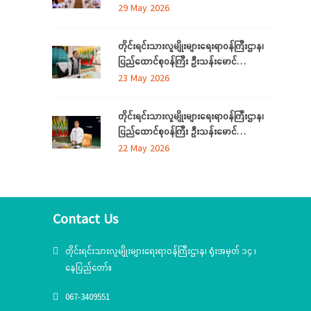
ဒေသကြီးနှင့်ပြည်နယ် တိုင်းရင်းသား
29 May 2026
ရောက်
လူမျိုးရေးရာဝန်ကြီးများ လုပ်ငန်းညှိနှိုင်း
အစည်းအဝေး ကျင်းပ
တိုင်းရင်းသားလူမျိုးများရေးရာဝန်ကြီးဌာန၊
ပြည်ထောင်စုဝန်ကြီး ဦးသန်းမောင်
ကရင်ပြည်နယ် အတွင်းရှိ တိုင်းရင်းသား
23 May 2026
စာပေနှင့်ယဉ်ကျေးမှုအသင်းအဖွဲ့များနှင့်
တွေ့ဆုံဆွေးနွေး၊ ဝန်ထမ်းများနှင့်တွေ့ဆုံအမှာ
တိုင်းရင်းသားလူမျိုးများရေးရာဝန်ကြီးဌာန၊
စကားပြောကြား
ပြည်ထောင်စုဝန်ကြီး ဦးသန်းမောင်
မွန်ပြည်နယ် အတွင်းရှိ တိုင်းရင်းသားစာပေ
22 May 2026
နှင့်ယဉ်ကျေးမှုအသင်းအဖွဲ့များနှင့် တွေ့ဆုံ
ဆွေးနွေး၊ တိုင်းရင်းသားယဉ်ကျေးမှုစင်တာသို့
သွားရောက်ကြည့်ရှုစစ်ဆေး
Contact Us
တိုင်းရင်းသားလူမျိုးများရေးရာဝန်ကြီးဌာန၊ ရုံးအမှတ် ၁၄ ၊
နေပြည်တော်။
067-3409551