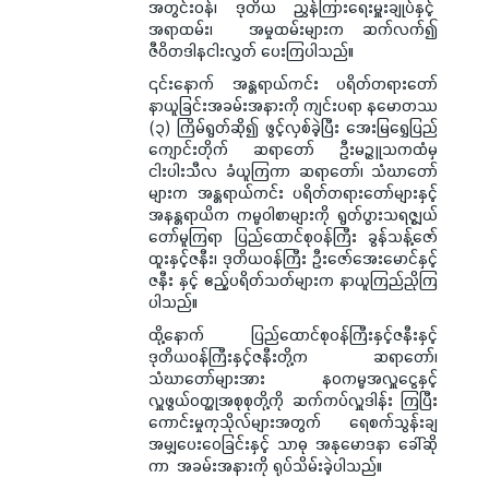
အတွင်းဝန်၊ ဒုတိယ ညွှန်ကြားရေးမှူးချုပ်နှင့်
အရာထမ်း၊ အမှုထမ်းများက ဆက်လက်၍
ဇီဝိတဒါနငါးလွှတ် ပေးကြပါသည်။
၎င်းနောက် အန္တရာယ်ကင်း ပရိတ်တရားတော်
နာယူခြင်းအခမ်းအနားကို ကျင်းပရာ နမောတဿ
(၃) ကြိမ်ရွတ်ဆို၍ ဖွင့်လှစ်ခဲ့ပြီး အေးမြရွှေပြည်
ကျောင်းတိုက် ဆရာတော် ဦးမဉ္ဇူသကထံမှ
ငါးပါးသီလ ခံယူကြကာ ဆရာတော်၊ သံဃာတော်
များက အန္တရာယ်ကင်း ပရိတ်တရားတော်များနှင့်
အနန္တရာယိက ကမ္မဝါစာများကို ရွတ်ပွားသရဇ္စျယ်
တော်မူကြရာ ပြည်ထောင်စုဝန်ကြီး ခွန်သန့်ဇော်
ထူးနှင့်ဇနီး၊ ဒုတိယဝန်ကြီး ဦးဇော်အေးမောင်နှင့်
ဇနီး နှင့် ဧည့်ပရိတ်သတ်များက နာယူကြည်ညိုကြ
ပါသည်။
ထို့နောက် ပြည်ထောင်စုဝန်ကြီးနှင့်ဇနီးနှင့်
ဒုတိယဝန်ကြီးနှင့်ဇနီးတို့က ဆရာတော်၊
သံဃာတော်များအား နဝကမ္မအလှူငွေနှင့်
လှူဖွယ်ဝတ္ထုအစုစုတို့ကို ဆက်ကပ်လှူဒါန်း ကြပြီး
ကောင်းမှုကုသိုလ်များအတွက် ရေစက်သွန်းချ
အမျှပေးဝေခြင်းနှင့် သာဓု အနုမောဒနာ ခေါ်ဆို
ကာ အခမ်းအနားကို ရုပ်သိမ်းခဲ့ပါသည်။