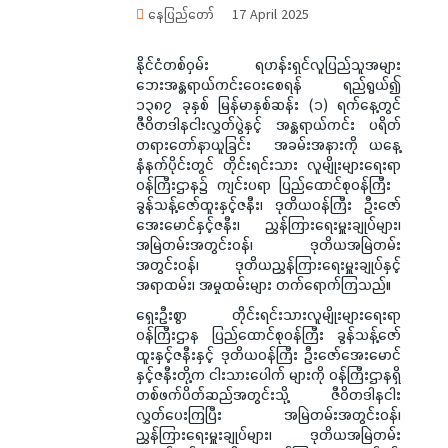
နေပြည်တော်
17 April 2025
နိုင်ငံတစ်ဝှမ်း ရဟန်းရှင်လူပြည်သူအများ
ဘေးအန္တရာယ်ကင်းဝေးစေရန် ရည်ရွယ်၍
၁၃၈၇ ခုနှစ် မြန်မာနှစ်ဆန်း (၁) ရက်နေ့တွင်
ဇီဝိတဒါနငါးလွှတ်ပွဲနှင့် အန္တရာယ်ကင်း ပရိတ်
တရားတော်နာယူခြင်း အခမ်းအနားကို ယနေ့
နံနက်ပိုင်းတွင် တိုင်းရင်းသား လူမျိုးများရေးရာ
ဝန်ကြီးဌာန၌ ကျင်းပရာ ပြည်ထောင်စုဝန်ကြီး
ခွန်သန့်ဇော်ထူးနှင့်ဇနီး၊ ဒုတိယဝန်ကြီး ဦးဇော်
အေးမောင်နှင့်ဇနီး၊ ညွှန်ကြားရေးမှူးချုပ်များ၊
အမြဲတမ်းအတွင်းဝန်၊ ဒုတိယအမြဲတမ်း
အတွင်းဝန်၊ ဒုတိယညွှန်ကြားရေးမှူးချုပ်နှင့်
အရာထမ်း၊ အမှုထမ်းများ တက်ရောက်ကြသည်။
ရှေးဦးစွာ တိုင်းရင်းသားလူမျိုးများရေးရာ
ဝန်ကြီးဌာန ပြည်ထောင်စုဝန်ကြီး ခွန်သန့်ဇော်
ထူးနှင့်ဇနီးနှင့် ဒုတိယဝန်ကြီး ဦးဇော်အေးမောင်
နှင့်ဇနီးတို့က ငါးသားပေါက် များကို ဝန်ကြီးဌာနရှိ
တစ်ဖက်ပိတ်ဆည်အတွင်းသို့ ဇီဝိတဒါနငါး
လွှတ်ပေးကြပြီး အမြဲတမ်းအတွင်းဝန်၊
ညွှန်ကြားရေးမှူးချုပ်များ၊ ဒုတိယအမြဲတမ်း