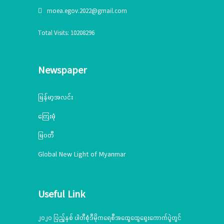
moea.egov.2022@gmail.com
Total Visits: 10208296
Newspaper
မြန်မာ့အလင်း
ကြေးမုံ
မြဝတီ
Global New Light of Myanmar
Useful Link
၂၀၂၀ ပြည့်နှစ် ပါတီစုံဒီမိုကရေစီအထွေထွေရွေးကောက်ပွဲတွင်