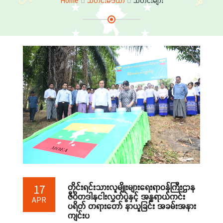
Home
သတင်းမီဒီယာ
သတင်းများ
တိုင်းရင်းသားလူမျိုးများရေးရာဝန်ကြီးဌာန
17
ဇီဝိတဒါနငါးလွှတ်ပွဲနှင့် အန္တရာယ်ကင်း
APR
ပရိတ် တရားတော် နာယူခြင်း အခမ်းအနား
ကျင်းပ