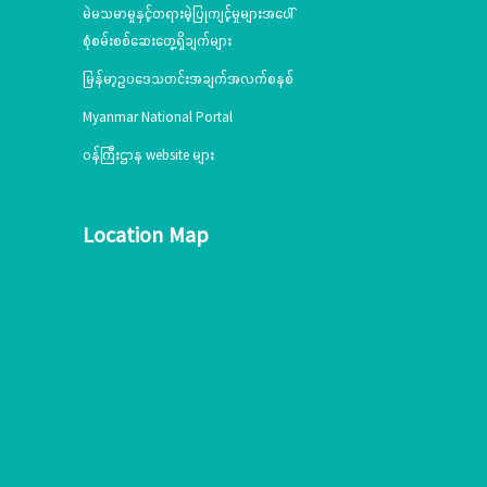
မဲမသမာမှုနှင့်တရားမဲ့ပြုကျင့်မှုများအပေါ်
စုံစမ်းစစ်ဆေးတွေ့ရှိချက်များ
မြန်မာ့ဥပဒေသတင်းအချက်အလက်စနစ်
Myanmar National Portal
ဝန်ကြီးဌာန website များ
Location Map