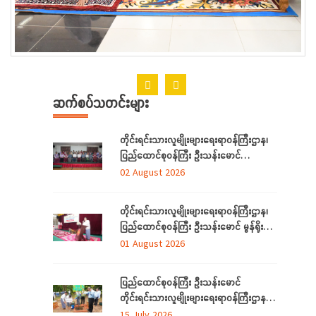
ဆက်စပ်သတင်းများ
တိုင်းရင်းသားလူမျိုးများရေးရာဝန်ကြီးဌာန၊
ပြည်ထောင်စုဝန်ကြီး ဦးသန်းမောင်
ရန်ကုန်တိုင်းဒေသကြီးအတွင်းရှိ
02 August 2026
တိုင်းရင်းသားဘာသာသင် ဆရာ/ဆရာမများ
နှင့် တွေ့ဆုံ
တိုင်းရင်းသားလူမျိုးများရေးရာဝန်ကြီးဌာန၊
ပြည်ထောင်စုဝန်ကြီး ဦးသန်းမောင် မွန်ရိုးရာ
ဝတ်စုံချုပ်လုပ်နည်းသင်တန်းဆင်းပွဲ
01 August 2026
အခမ်းအနားသို့တက်ရောက်
ပြည်ထောင်စုဝန်ကြီး ဦးသန်းမောင်
တိုင်းရင်းသားလူမျိုးများရေးရာဝန်ကြီးဌာန မိုး
ရာသီသစ်ပင်စိုက်ပျိုးပွဲ အခမ်းအနားတက်
15 July 2026