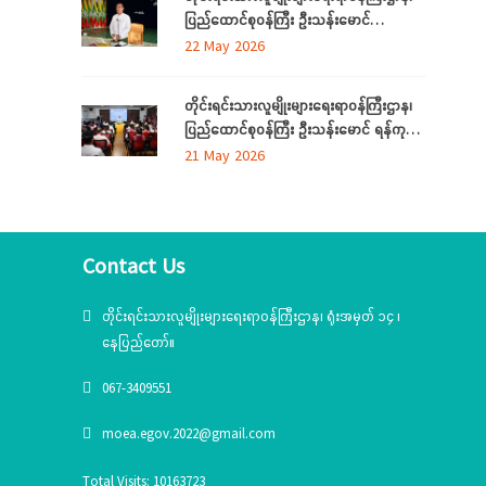
စကားပြောကြား
ပြည်ထောင်စုဝန်ကြီး ဦးသန်းမောင်
မွန်ပြည်နယ် အတွင်းရှိ တိုင်းရင်းသားစာပေ
22 May 2026
နှင့်ယဉ်ကျေးမှုအသင်းအဖွဲ့များနှင့် တွေ့ဆုံ
ဆွေးနွေး၊ တိုင်းရင်းသားယဉ်ကျေးမှုစင်တာသို့
တိုင်းရင်းသားလူမျိုးများရေးရာဝန်ကြီးဌာန၊
သွားရောက်ကြည့်ရှုစစ်ဆေး
ပြည်ထောင်စုဝန်ကြီး ဦးသန်းမောင် ရန်ကုန်
တိုင်းဒေသကြီးအတွင်းရှိ တိုင်းရင်းသားစာပေ
21 May 2026
နှင့်ယဉ်ကျေးမှုအသင်းအဖွဲ့များနှင့် တွေ့ဆုံ
ဆွေးနွေး
Contact Us
တိုင်းရင်းသားလူမျိုးများရေးရာဝန်ကြီးဌာန၊ ရုံးအမှတ် ၁၄ ၊
နေပြည်တော်။
067-3409551
moea.egov.2022@gmail.com
Total Visits: 10163723