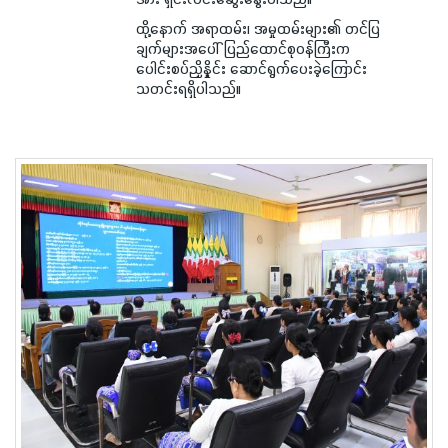
ထို့နောက် အရာထမ်း၊ အမှုထမ်းများ၏ တင်ပြ
ချက်များအပေါ် ပြည်ထောင်စုဝန်ကြီးက
ပေါင်းစပ်ညှိနှိုင်း ဆောင်ရွက်ပေးခဲ့ကြောင်း
သတင်းရရှိပါသည်။