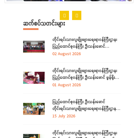
ဆက်စပ်သတင်းများ
တိုင်းရင်းသားလူမျိုးများရေးရာဝန်ကြီးဌာန၊
ပြည်ထောင်စုဝန်ကြီး ဦးသန်းမောင်
ရန်ကုန်တိုင်းဒေသကြီးအတွင်းရှိ
02 August 2026
တိုင်းရင်းသားဘာသာသင် ဆရာ/ဆရာမများ
နှင့် တွေ့ဆုံ
တိုင်းရင်းသားလူမျိုးများရေးရာဝန်ကြီးဌာန၊
ပြည်ထောင်စုဝန်ကြီး ဦးသန်းမောင် မွန်ရိုးရာ
ဝတ်စုံချုပ်လုပ်နည်းသင်တန်းဆင်းပွဲ
01 August 2026
အခမ်းအနားသို့တက်ရောက်
ပြည်ထောင်စုဝန်ကြီး ဦးသန်းမောင်
တိုင်းရင်းသားလူမျိုးများရေးရာဝန်ကြီးဌာန မိုး
ရာသီသစ်ပင်စိုက်ပျိုးပွဲ အခမ်းအနားတက်
15 July 2026
ရောက်
တိုင်းရင်းသားလူမျိုးများရေးရာဝန်ကြီးဌာန၊