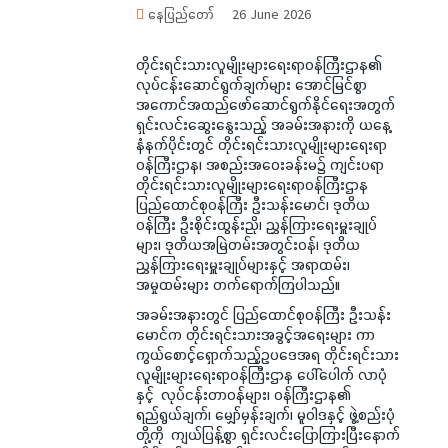
နေပြည်တော်
26 June 2026
တိုင်းရင်းသားလူမျိုးများရေးရာဝန်ကြီးဌာန၏
လုပ်ငန်းဆောင်ရွက်ချက်များ အောင်မြင်စွာ
အကောင်အထည်ဖော်ဆောင်ရွက်နိုင်ရေးအတွက်
ရှင်းလင်းဆွေးနွေးသည့် အခမ်းအနားကို ယနေ့
နံနက်ပိုင်းတွင် တိုင်းရင်းသားလူမျိုးများရေးရာ
ဝန်ကြီးဌာန၊ အစည်းအဝေးခန်းမ၌ ကျင်းပရာ
တိုင်းရင်းသားလူမျိုးများရေးရာဝန်ကြီးဌာန
ပြည်ထောင်စုဝန်ကြီး ဦးသန်းမောင်၊ ဒုတိယ
ဝန်ကြီး ဦးစိုင်းထွန်းညို၊ ညွှန်ကြားရေးမှူးချုပ်
များ၊ ဒုတိယအမြဲတမ်းအတွင်းဝန်၊ ဒုတိယ
ညွှန်ကြားရေးမှူးချုပ်များနှင့် အရာထမ်း၊
အမှုထမ်းများ တက်ရောက်ကြပါသည်။
အခမ်းအနားတွင် ပြည်ထောင်စုဝန်ကြီး ဦးသန်း
မောင်က တိုင်းရင်းသားအခွင့်အရေးများ ကာ
ကွယ်စောင့်ရှောက်သည့်ဥပဒေအရ တိုင်းရင်းသား
လူမျိုးများရေးရာဝန်ကြီးဌာန ပေါ်ပေါက် လာပုံ
နှင့် လုပ်ငန်းတာဝန်များ၊ ဝန်ကြီးဌာန၏
ရည်ရွယ်ချက်၊ မျှော်မှန်းချက်၊ မူဝါဒနှင့် ဖွဲ့စည်းပုံ
တို့ကို ကျယ်ပြန့်စွာ ရှင်းလင်းပြောကြားပြီးနောက်