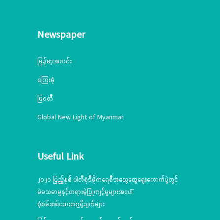
Newspaper
မြန်မာ့အလင်း
ကြေးမုံ
မြဝတီ
Global New Light of Myanmar
Useful Link
၂၀၂၀ ပြည့်နှစ် ပါတီစုံဒီမိုကရေစီအထွေထွေရွေးကောက်ပွဲတွင်
မဲမသမာမှုနှင့်တရားမဲ့ပြုကျင့်မှုများအပေါ်
စုံစမ်းစစ်ဆေးတွေ့ရှိချက်များ