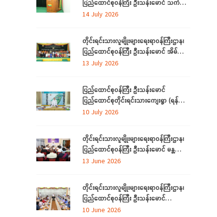
ပြည်ထောင်စုဝန်ကြီး ဦးသန်းမောင် သက်မွေး
ပညာသင်တန်းများ သင်တန်းဆင်းပွဲ
14 July 2026
အခမ်းအနားသို့တက်ရောက်
တိုင်းရင်းသားလူမျိုးများရေးရာဝန်ကြီးဌာန၊
ပြည်ထောင်စုဝန်ကြီး ဦးသန်းမောင် အိမ်သုံး
ဆိုလာများ လွှဲပြောင်းထောက်ပံ့ပေးခြင်း
13 July 2026
အခမ်းအနားသို့တက်ရောက်
ပြည်ထောင်စုဝန်ကြီး ဦးသန်းမောင်
ပြည်ထောင်စုတိုင်းရင်းသားကျေးရွာ (ရန်ကုန်)
အဆင့်မြှင့်တင်လုပ်ငန်းဆောင်ရွက်မှုများအား
10 July 2026
သွားရောက်ကြည့်ရှုစစ်ဆေး
တိုင်းရင်းသားလူမျိုးများရေးရာဝန်ကြီးဌာန၊
ပြည်ထောင်စုဝန်ကြီး ဦးသန်းမောင် မန္တလေး
တိုင်းဒေသကြီးအတွင်းရှိ တိုင်းရင်းသားစာပေ
13 June 2026
နှင့်ယဉ်ကျေးမှုအသင်းအဖွဲ့များနှင့် တွေ့ဆုံ
ဆွေးနွေး
တိုင်းရင်းသားလူမျိုးများရေးရာဝန်ကြီးဌာန၊
ပြည်ထောင်စုဝန်ကြီး ဦးသန်းမောင်
ပြည်ထောင်စုနယ်မြေ နေပြည်တော်အတွင်းရှိ
10 June 2026