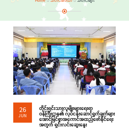
Home
သတင်းမီဒီယာ
သတင်းများ
တိုင်းရင်းသားလူမျိုးများရေးရာ
26
ဝန်ကြီးဌာန၏ လုပ်ငန်းဆောင်ရွက်ချက်များ
JUN
အောင်မြင်စွာအကောင်အထည်ဖော်နိုင်ရေး
အတွက် ရှင်းလင်းဆွေးနွေး