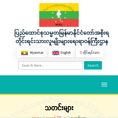
ပြည်ထောင်စုသမ္မတမြန်မာနိုင်ငံတော်အစိုးရ
တိုင်းရင်းသားလူမျိုးများရေးရာဝန်ကြီးဌာန
Myanmar
English
တိုင်းရင်းသား
Search
Toggle
navigati
သတင်းများ