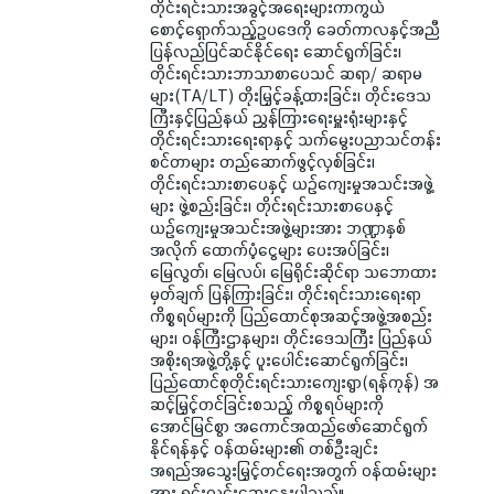
တိုင်းရင်းသားအခွင့်အရေးများကာကွယ်
စောင့်ရှောက်သည့်ဥပဒေကို ခေတ်ကာလနှင့်အညီ
ပြန်လည်ပြင်ဆင်နိုင်ရေး ဆောင်ရွက်ခြင်း၊
တိုင်းရင်းသားဘာသာစာပေသင် ဆရာ/ ဆရာမ
များ(TA/LT) တိုးမြှင့်ခန့်ထားခြင်း၊ တိုင်းဒေသ
ကြီးနှင့်ပြည်နယ် ညွှန်ကြားရေးမှူးရုံးများနှင့်
တိုင်းရင်းသားရေးရာနှင့် သက်မွေးပညာသင်တန်း
စင်တာများ တည်ဆောက်ဖွင့်လှစ်ခြင်း၊
တိုင်းရင်းသားစာပေနှင့် ယဉ်ကျေးမှုအသင်းအဖွဲ့
များ ဖွဲ့စည်းခြင်း၊ တိုင်းရင်းသားစာပေနှင့်
ယဉ်ကျေးမှုအသင်းအဖွဲ့များအား ဘဏ္ဍာနှစ်
အလိုက် ထောက်ပံ့ငွေများ ပေးအပ်ခြင်း၊
မြေလွတ်၊ မြေလပ်၊ မြေရိုင်းဆိုင်ရာ သဘောထား
မှတ်ချက် ပြန်ကြားခြင်း၊ တိုင်းရင်းသားရေးရာ
ကိစ္စရပ်များကို ပြည်ထောင်စုအဆင့်အဖွဲ့အစည်း
များ၊ ဝန်ကြီးဌာနများ၊ တိုင်းဒေသကြီး ပြည်နယ်
အစိုးရအဖွဲ့တို့နှင့် ပူးပေါင်းဆောင်ရွက်ခြင်း၊
ပြည်ထောင်စုတိုင်းရင်းသားကျေးရွာ(ရန်ကုန်) အ
ဆင့်မြှင့်တင်ခြင်းစသည့် ကိစ္စရပ်များကို
အောင်မြင်စွာ အကောင်အထည်ဖော်ဆောင်ရွက်
နိုင်ရန်နှင့် ဝန်ထမ်းများ၏ တစ်ဦးချင်း
အရည်အသွေးမြှင့်တင်ရေးအတွက် ဝန်ထမ်းများ
အား ရှင်းလင်းဆွေးနွေးပါသည်။