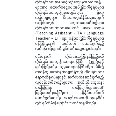
တိုင်းရင်းသားစာပေနှင့်ယဉ်ကျေးမှုအသင်းအဖွဲ့
များအား ထောက်ပံ့ငွေပေးအပ်ခြင်းကိစ္စရပ်များ၊
တိုင်းရင်းသားလူမျိုးစုအချင်းချင်း ရိုးရာ
ယဉ်ကျေးမှုများ နှီးနှောဖလှယ်နိုင်ရေးအတွက်
အပြန်အလှန် လေ့လာရေးခရီးစဉ်များ၊
တိုင်းရင်းသားဘာသာစာပေသင် ဆရာ၊ ဆရာမ
(Teaching Assistant - TA ၊ Language
Teacher – LT) များ ခန့်ထားခြင်းကိစ္စရပ်များ၊
ဝန်ကြီးဌာန၏ ဆက်လက် ဆောင်ရွက်မည့်
လုပ်ငန်းစဉ်များကို ရှင်းလင်းဆွေးနွေးပါသည်။
၎င်းနောက် တိုင်းဒေသကြီးနှင့်ပြည်နယ်
တိုင်းရင်းသားလူမျိုးရေးရာဝန်ကြီး (၂၉)ဦးနှင့်
ချင်းပြည်နယ်မှ လူမှုရေးရာဝန်ကြီးတို့က မိမိတို့
တာဝန်ယူ ဆောင်ရွက်လျက်ရှိသည့် တိုင်းရင်းသား
ရေးရာကိစ္စရပ်များနှင့် ဆက်လက်ဆောင်ရွက်မည့်
လုပ်ငန်းအစီအစဉ်များအား အသီးသီးဆွေးနွေး
တင်ပြကြရာ တင်ပြချက်များအပေါ်
ပြည်ထောင်စုဝန်ကြီးက ညှိနှိုင်းပေါင်းစပ်
ဆောင်ရွက်ပေးပြီး အစည်းအ‌ဝေးကို ညနေပိုင်း
တွင် ရုပ်သိမ်းခဲ့ကြောင်း သတင်းရရှိပါသည်။