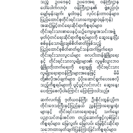
သည့် ဥပဒေနှင့် ဥပဒေအရ ဝန်ကြီးဌာန
ပေါ်ပေါက်လာပုံ၊ ဝန်ကြီးဌာန၏ ဖွဲ့စည်းပုံ၊
မျှော်မှန်းချက်၊ မူဝါဒနှင့် လုပ်ငန်းတာဝန်များ၊
ပြည်ထောင်စုတိုင်းရင်းသားကျေးရွာ(ရန်ကုန်)
အဆင့်မြှင့်တင်ရေးဆိုင်ရာကိစ္စရပ်များ၊
တိုင်းရင်းသားစာပေနှင့်ယဉ်ကျေးမှုအသင်းအဖွဲ့
မှတ်ပုံတင်ရေးဆိုင်ရာကိစ္စရပ်များကို ဆွေးနွေးပြီး
စစ်မှန်သောမျိုးချစ်စိတ်ဓာတ်ဖြစ်သည့်
ပြည်ထောင်စုစိတ်ဓာတ်ရှင်သန်ထက်မြက်ရေး၊
တိုင်းရင်းသားလူငယ်များ ဗလငါးတန်ဖွံ့ဖြိုးရေး
နှင့် တိုင်းရင်းသားလူမျိုးများ၏ လူမှုစီးပွားဘဝ
ဖွံ့ဖြိုးတိုးတက်ရေးကို ရှေးရှု၍ တိုင်းရင်းသား
လူမျိုးရေးရာဝန်ကြီးများအနေဖြင့် မိမိ
တို့၏လိုအပ်ချက်များ၊ ပံ့ပိုးဆောင်ရွက်ပေးစေလို
သည့်ကိစ္စရပ်များကို ပွင့်ပွင့်လင်းလင်း ဆွေးနွေး
ပေးကြစေလိုပါကြောင်း ပြောကြားပါသည်။
ဆက်လက်၍ ဒုတိယဝန်ကြီး ဦးစိုင်းထွန်းညိုက
တိုင်းဒေသကြီးနှင့်ပြည်နယ် ညွှန်ကြားရေးမှူးရုံး
များနှင့် တိုင်းရင်းသားရေးရာနှင့် သက်မွေး
ပညာသင်တန်းစင်တာ တည်ဆောက်ဖွင့်လှစ်ခြင်း
ကိစ္စရပ်များ၊ မြေလွတ်၊ မြေလပ်၊ မြေရိုင်းဆိုင်ရာ
သဘောထားမှတ်ချက်ပြန်ကြားခြင်းကိစ္စရပ်များ၊