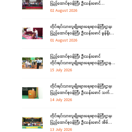
ပြည်ထောင်စုဝန်ကြီး ဦးသန်းမောင်
ရန်ကုန်တိုင်းဒေသကြီးအတွင်းရှိ
02 August 2026
တိုင်းရင်းသားဘာသာသင် ဆရာ/ဆရာမများ
နှင့် တွေ့ဆုံ
တိုင်းရင်းသားလူမျိုးများရေးရာဝန်ကြီးဌာန၊
ပြည်ထောင်စုဝန်ကြီး ဦးသန်းမောင် မွန်ရိုးရာ
ဝတ်စုံချုပ်လုပ်နည်းသင်တန်းဆင်းပွဲ
01 August 2026
အခမ်းအနားသို့တက်ရောက်
ပြည်ထောင်စုဝန်ကြီး ဦးသန်းမောင်
တိုင်းရင်းသားလူမျိုးများရေးရာဝန်ကြီးဌာန မိုး
ရာသီသစ်ပင်စိုက်ပျိုးပွဲ အခမ်းအနားတက်
15 July 2026
ရောက်
တိုင်းရင်းသားလူမျိုးများရေးရာဝန်ကြီးဌာန၊
ပြည်ထောင်စုဝန်ကြီး ဦးသန်းမောင် သက်မွေး
ပညာသင်တန်းများ သင်တန်းဆင်းပွဲ
14 July 2026
အခမ်းအနားသို့တက်ရောက်
တိုင်းရင်းသားလူမျိုးများရေးရာဝန်ကြီးဌာန၊
ပြည်ထောင်စုဝန်ကြီး ဦးသန်းမောင် အိမ်သုံး
ဆိုလာများ လွှဲပြောင်းထောက်ပံ့ပေးခြင်း
13 July 2026