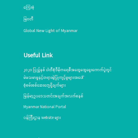
ကြေးမုံ
မြဝတီ
Global New Light of Myanmar
Useful Link
၂၀၂၀ ပြည့်နှစ် ပါတီစုံဒီမိုကရေစီအထွေထွေရွေးကောက်ပွဲတွင်
မဲမသမာမှုနှင့်တရားမဲ့ပြုကျင့်မှုများအပေါ်
စုံစမ်းစစ်ဆေးတွေ့ရှိချက်များ
မြန်မာ့ဥပဒေသတင်းအချက်အလက်စနစ်
Myanmar National Portal
ဝန်ကြီးဌာန website များ