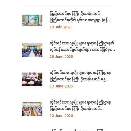
အခမ်းအနားသို့တက်ရောက်
ပြည်ထောင်စုဝန်ကြီး ဦးသန်းမောင်
ပြည်ထောင်စုတိုင်းရင်းသားကျေးရွာ (ရန်ကုန်)
အဆင့်မြှင့်တင်လုပ်ငန်းဆောင်ရွက်မှုများအား
10 July 2026
သွားရောက်ကြည့်ရှုစစ်ဆေး
တိုင်းရင်းသားလူမျိုးများရေးရာဝန်ကြီးဌာန၏
လုပ်ငန်းဆောင်ရွက်ချက်များ အောင်မြင်စွာ
အကောင်အထည်ဖော်နိုင်ရေးအတွက်
26 June 2026
ရှင်းလင်းဆွေးနွေး
တိုင်းရင်းသားလူမျိုးများရေးရာဝန်ကြီးဌာန၊
ပြည်ထောင်စုဝန်ကြီး ဦးသန်းမောင် မန္တလေး
တိုင်းဒေသကြီးအတွင်းရှိ တိုင်းရင်းသားစာပေ
13 June 2026
နှင့်ယဉ်ကျေးမှုအသင်းအဖွဲ့များနှင့် တွေ့ဆုံ
ဆွေးနွေး
တိုင်းရင်းသားလူမျိုးများရေးရာဝန်ကြီးဌာန၊
ပြည်ထောင်စုဝန်ကြီး ဦးသန်းမောင်
ပြည်ထောင်စုနယ်မြေ နေပြည်တော်အတွင်းရှိ
10 June 2026
တိုင်းရင်းသားစာပေနှင့် ယဉ်ကျေးမှု
အသင်းအဖွဲ့များနှင့် တွေ့ဆုံဆွေးနွေး