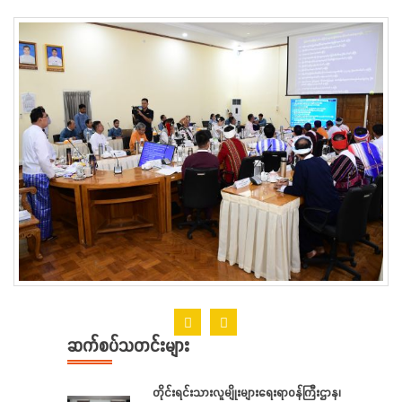
ဆက်စပ်သတင်းများ
တိုင်းရင်းသားလူမျိုးများရေးရာဝန်ကြီးဌာန၊