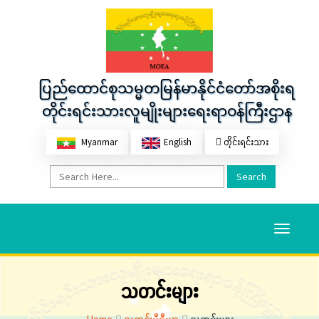
ပြည်ထောင်စုသမ္မတမြန်မာနိုင်ငံတော်အစိုးရ
တိုင်းရင်းသားလူမျိုးများရေးရာဝန်ကြီးဌာန
Myanmar
English
တိုင်းရင်းသား
Search
Toggle
navigati
သတင်းများ