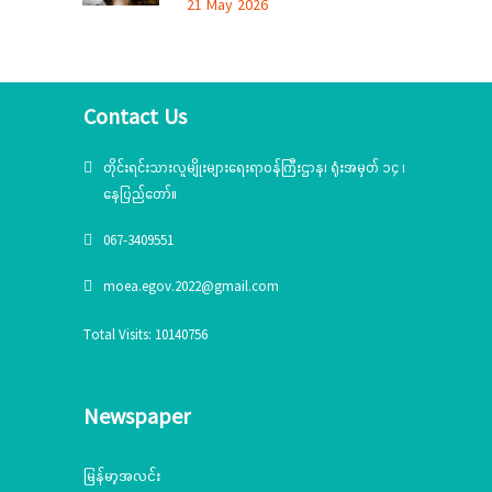
တိုင်းဒေသကြီးအတွင်းရှိ တိုင်းရင်းသားစာပေ
21 May 2026
နှင့်ယဉ်ကျေးမှုအသင်းအဖွဲ့များနှင့် တွေ့ဆုံ
ဆွေးနွေး
Contact Us
တိုင်းရင်းသားလူမျိုးများရေးရာဝန်ကြီးဌာန၊ ရုံးအမှတ် ၁၄ ၊
နေပြည်တော်။
067-3409551
moea.egov.2022@gmail.com
Total Visits: 10140756
Newspaper
မြန်မာ့အလင်း