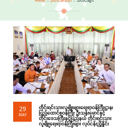
Home
သတင်းမီဒီယာ
သတင်းများ
တိုင်းရင်းသားလူမျိုးများရေးရာဝန်ကြီးဌာန၊
29
ပြည်ထောင်စုဝန်ကြီး ဦးသန်းမောင်နှင့်
MAY
တိုင်းဒေသကြီးနှင့်ပြည်နယ် တိုင်းရင်းသား
လူမျိုးရေးရာဝန်ကြီးများ လုပ်ငန်းညှိနှိုင်း