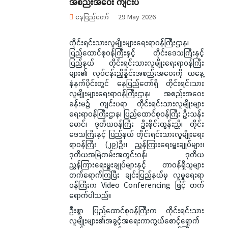
အစည်းအဝေး ကျင်းပ
နေပြည်တော်
29 May 2026
တိုင်းရင်းသားလူမျိုးများရေးရာဝန်ကြီးဌာန၊
ပြည်ထောင်စုဝန်ကြီးနှင့် တိုင်းဒေသကြီးနှင့်
ပြည်နယ် တိုင်းရင်းသားလူမျိုးရေးရာဝန်ကြီး
များ၏ လုပ်ငန်းညှိနှိုင်းအစည်းအဝေးကို ယနေ့
နံနက်ပိုင်းတွင် နေပြည်တော်ရှိ တိုင်းရင်းသား
လူမျိုးများရေးရာဝန်ကြီးဌာန၊ အစည်းအဝေး
ခန်းမ၌ ကျင်းပရာ တိုင်းရင်းသားလူမျိုးများ
ရေးရာဝန်ကြီးဌာန၊ ပြည်ထောင်စုဝန်ကြီး ဦးသန်း
မောင်၊ ဒုတိယဝန်ကြီး ဦးစိုင်းထွန်းညို၊ တိုင်း
ဒေသကြီးနှင့် ပြည်နယ် တိုင်းရင်းသားလူမျိုးရေး
ရာဝန်ကြီး (၂၉)ဦး၊ ညွှန်ကြားရေးမှူးချုပ်များ၊
ဒုတိယအမြဲတမ်းအတွင်းဝန်၊ ဒုတိယ
ညွှန်ကြားရေးမှူးချုပ်များနှင့် တာဝန်ရှိသူများ
တက်ရောက်ကြပြီး ချင်းပြည်နယ်မှ လူမှုရေးရာ
ဝန်ကြီးက Video Conferencing ဖြင့် တက်
ရောက်ပါသည်။
ဦးစွာ ပြည်ထောင်စုဝန်ကြီးက တိုင်းရင်းသား
လူမျိုးများ၏အခွင့်အရေးကာကွယ်စောင့်ရှောက်