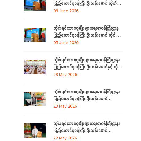
ပြည်ထောင်စုဝန်ကြီး ဦးသန်းမောင် ဆိုက်ဘာ
လုံခြုံရေး (Cyber Security) ဆိုင်ရာ
09 June 2026
အသိပညာပေးဟောပြောပွဲ အခမ်းအနားတက်
ရောက်
တိုင်းရင်းသားလူမျိုးများရေးရာဝန်ကြီးဌာန
ပြည်ထောင်စုဝန်ကြီး ဦးသန်းမောင် တိုင်း
ဒေသကြီးနှင့် ပြည်နယ်များမှ
05 June 2026
လေ့လာရေးခရီးလာရောက်ကြသည့်
တိုင်းရင်းသားစာပေနှင့် ယဉ်ကျေးမှု
တိုင်းရင်းသားလူမျိုးများရေးရာဝန်ကြီးဌာန၊
အသင်းအဖွဲ့ ကိုယ်စားလှယ်များအား တည်
ပြည်ထောင်စုဝန်ကြီး ဦးသန်းမောင်နှင့် တိုင်း
ခင်းဧည့်ခံသည့် ဂုဏ်ပြုညစာစားပွဲသို့တက်
ဒေသကြီးနှင့်ပြည်နယ် တိုင်းရင်းသား
29 May 2026
ရောက်
လူမျိုးရေးရာဝန်ကြီးများ လုပ်ငန်းညှိနှိုင်း
အစည်းအဝေး ကျင်းပ
တိုင်းရင်းသားလူမျိုးများရေးရာဝန်ကြီးဌာန၊
ပြည်ထောင်စုဝန်ကြီး ဦးသန်းမောင်
ကရင်ပြည်နယ် အတွင်းရှိ တိုင်းရင်းသား
23 May 2026
စာပေနှင့်ယဉ်ကျေးမှုအသင်းအဖွဲ့များနှင့်
တွေ့ဆုံဆွေးနွေး၊ ဝန်ထမ်းများနှင့်တွေ့ဆုံအမှာ
တိုင်းရင်းသားလူမျိုးများရေးရာဝန်ကြီးဌာန၊
စကားပြောကြား
ပြည်ထောင်စုဝန်ကြီး ဦးသန်းမောင်
မွန်ပြည်နယ် အတွင်းရှိ တိုင်းရင်းသားစာပေ
22 May 2026