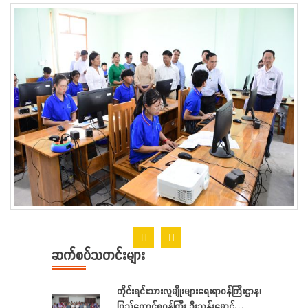
ဆက်စပ်သတင်းများ
တိုင်းရင်းသားလူမျိုးများရေးရာဝန်ကြီးဌာန၊
ပြည်ထောင်စုဝန်ကြီး ဦးသန်းမောင်