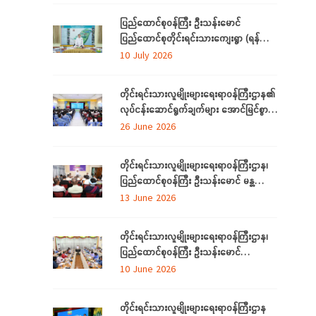
ပြည်ထောင်စုဝန်ကြီး ဦးသန်းမောင်
ပြည်ထောင်စုတိုင်းရင်းသားကျေးရွာ (ရန်ကုန်)
အဆင့်မြှင့်တင်လုပ်ငန်းဆောင်ရွက်မှုများအား
10 July 2026
သွားရောက်ကြည့်ရှုစစ်ဆေး
တိုင်းရင်းသားလူမျိုးများရေးရာဝန်ကြီးဌာန၏
လုပ်ငန်းဆောင်ရွက်ချက်များ အောင်မြင်စွာ
အကောင်အထည်ဖော်နိုင်ရေးအတွက်
26 June 2026
ရှင်းလင်းဆွေးနွေး
တိုင်းရင်းသားလူမျိုးများရေးရာဝန်ကြီးဌာန၊
ပြည်ထောင်စုဝန်ကြီး ဦးသန်းမောင် မန္တလေး
တိုင်းဒေသကြီးအတွင်းရှိ တိုင်းရင်းသားစာပေ
13 June 2026
နှင့်ယဉ်ကျေးမှုအသင်းအဖွဲ့များနှင့် တွေ့ဆုံ
ဆွေးနွေး
တိုင်းရင်းသားလူမျိုးများရေးရာဝန်ကြီးဌာန၊
ပြည်ထောင်စုဝန်ကြီး ဦးသန်းမောင်
ပြည်ထောင်စုနယ်မြေ နေပြည်တော်အတွင်းရှိ
10 June 2026
တိုင်းရင်းသားစာပေနှင့် ယဉ်ကျေးမှု
အသင်းအဖွဲ့များနှင့် တွေ့ဆုံဆွေးနွေး
တိုင်းရင်းသားလူမျိုးများရေးရာဝန်ကြီးဌာန