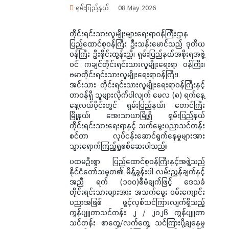
ရှမ်းပြည်နယ်
08 May 2026
တိုင်းရင်းသားလူမျိုးများရေးရာဝန်ကြီးဌာန
ပြည်ထောင်စုဝန်ကြီး ဦးသန်းမောင်သည် ဒုတိယ
ဝန်ကြီး ဦးစိုင်းထွန်းညို၊ ရှမ်းပြည်နယ်အစိုးရအဖွဲ့
ဝင် ကချင်တိုင်းရင်းသားလူမျိုးရေးရာ ဝန်ကြီး၊
ဗမာတိုင်းရင်းသားလူမျိုးရေးရာဝန်ကြီး၊
အင်းသား တိုင်းရင်းသားလူမျိုးရေးရာဝန်ကြီးနှင့်
တာဝန်ရှိ သူများလိုက်ပါလျက် မေလ (၈) ရက်နေ့
နေ့လယ်ပိုင်းတွင် ရှမ်းပြည်နယ်၊ တောင်ကြီး
မြို့နယ်၊ အေးသာယာမြို့ရှိ ရှမ်းပြည်နယ်
တိုင်းရင်းသားရေးရာနှင့် သက်မွေးပညာသင်တန်း
စင်တာ လုပ်ငန်းဆောင်ရွက်နေမှုများအား
သွားရောက်ကြည့်ရှုစစ်ဆေးပါသည်။
ပထမဦးစွာ ပြည်ထောင်စုဝန်ကြီးနှင့်အဖွဲ့သည်
နိုင်ငံတော်သမ္မတ၏ မိန့်ခွန်းပါ လမ်းညွှန်ချက်နှင့်
အညီ ရက် (၁၀၀)စီမံချက်ဖြင့် ဒေသခံ
တိုင်းရင်းသားများအား အသက်မွေး ဝမ်းကျောင်း
ပညာအဖြစ် ဖွင့်လှစ်သင်ကြားလျက်ရှိသည့်
ကွန်ပျူတာသင်တန်း ၂ / ၂၀၂၆ ကွန်ပျူတာ
သင်တန်း စာတွေ့/လက်တွေ့ သင်ကြားပို့ချနေမှု