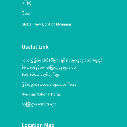
ကြေးမုံ
မြဝတီ
Global New Light of Myanmar
Useful Link
၂၀၂၀ ပြည့်နှစ် ပါတီစုံဒီမိုကရေစီအထွေထွေရွေးကောက်ပွဲတွင်
မဲမသမာမှုနှင့်တရားမဲ့ပြုကျင့်မှုများအပေါ်
စုံစမ်းစစ်ဆေးတွေ့ရှိချက်များ
မြန်မာ့ဥပဒေသတင်းအချက်အလက်စနစ်
Myanmar National Portal
ဝန်ကြီးဌာန website များ
Location Map