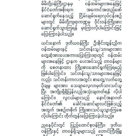
မိမိတို့ဝန်ကြီးဌာနမှ ဝန်ထမ်းများအနေဖြင့်
နိုင်ငံတော်အစိုးရက အကောင်အထည်ဖော်
ဆောင်ရွက်နေသည့် ငြိမ်းချမ်းရေးလုပ်ငန်းစဉ်
များတွင် မိမိတို့ကျရာကဏ္ဍမှ ဝိုင်းဝန်းကြိုးစား
ဆောင်ရွက်သွားကြရန် မှာကြားလိုပါကြောင်းဖြင့်
ပြောကြားခဲ့ပါသည်။
ယင်းနောက် ဒုတိယဝန်ကြီး ဦးစိုင်းထွန်းညိုက
ဝန်ထမ်းများနှင့် သင်တန်းသူ/သားများအား
တွေ့ဆုံအားပေးစကားပြောကြားရာတွင် ဝန်ထမ်း
များအနေဖြင့် ဌာနက ပေးအပ်သည့် တာဝန်များ
ကို စေတနာထား ကြိုးစားဆောင်ရွက်ကြရမည်
ဖြစ်ပါကြောင်း၊ သင်တန်းသူ/သားများအနေဖြင့်
လည်း သင်တန်းကာလအတွင်း စာတွေ့/လက်တွေ့
ပိုချမှု များအား သေချာလေ့လာမှတ်သားသင်ယူ
ပြီး အကျိုးရှိရှိပြန်လည်အသုံးချတတ်ရန် လိုပါ
ကြောင်း၊ လူငယ်များသည် နောင်အနာဂတ်
နိုင်ငံတော်၏ ခေါင်းဆောင်များပင်ဖြစ်သည့်
အတွက် အစဉ်တစိုက် ကြိုးစားသင်ယူသွားကြစေ
လိုပါကြောင်း တိုက်တွန်းပြောကြားခဲ့ပါသည်။
ညနေပိုင်းတွင် ပြည်ထောင်စုဝန်ကြီး၊ ဒုတိယ
ဝန်ကြီးနှင့် တာဝန်ရှိသူများသည် တောင်ကြီးမြို့၊