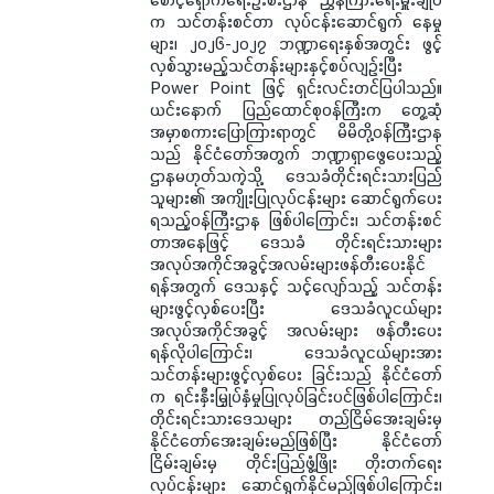
က သင်တန်းစင်တာ လုပ်ငန်းဆောင်ရွက် နေမှု
များ၊ ၂၀၂၆-၂၀၂၇ ဘဏ္ဍာရေးနှစ်အတွင်း ဖွင့်
လှစ်သွားမည့်သင်တန်းများနှင့်စပ်လျဉ်းပြီး
Power Point ဖြင့် ရှင်းလင်းတင်ပြပါသည်။
ယင်းနောက် ပြည်ထောင်စုဝန်ကြီးက တွေ့ဆုံ
အမှာစကားပြောကြားရာတွင် မိမိတို့ဝန်ကြီးဌာန
သည် နိုင်ငံတော်အတွက် ဘဏ္ဍာရှာဖွေပေးသည့်
ဌာနမဟုတ်သကဲ့သို့ ဒေသခံတိုင်းရင်းသားပြည်
သူများ၏ အကျိုးပြုလုပ်ငန်းများ ဆောင်ရွက်ပေး
ရသည့်ဝန်ကြီးဌာန ဖြစ်ပါကြောင်း၊ သင်တန်းစင်
တာအနေဖြင့် ဒေသခံ တိုင်းရင်းသားများ
အလုပ်အကိုင်အခွင့်အလမ်းများဖန်တီးပေးနိုင်
ရန်အတွက် ဒေသနှင့် သင့်လျော်သည့် သင်တန်း
များဖွင့်လှစ်ပေးပြီး ဒေသခံလူငယ်များ
အလုပ်အကိုင်အခွင့် အလမ်းများ ဖန်တီးပေး
ရန်လိုပါကြောင်း၊ ဒေသခံလူငယ်များအား
သင်တန်းများဖွင့်လှစ်ပေး ခြင်းသည် နိုင်ငံတော်
က ရင်းနှီးမြှုပ်နှံမှုပြုလုပ်ခြင်းပင်ဖြစ်ပါကြောင်း၊
တိုင်းရင်းသားဒေသများ တည်ငြိမ်အေးချမ်းမှ
နိုင်ငံတော်အေးချမ်းမည်ဖြစ်ပြီး နိုင်ငံတော်
ငြိမ်းချမ်းမှ တိုင်းပြည်ဖွံ့ဖြိုး တိုးတက်ရေး
လုပ်ငန်းများ ဆောင်ရွက်နိုင်မည်ဖြစ်ပါကြောင်း၊