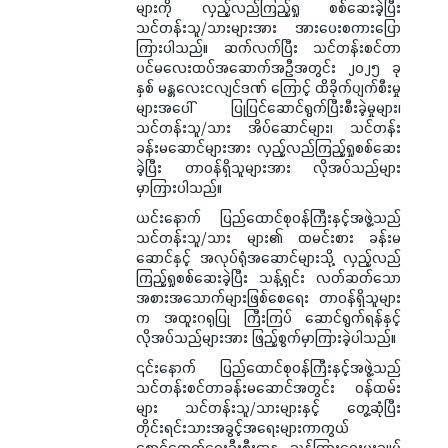
များကို လှည့်လည်ကြည့်ရှု စစ်ဆေးခဲ့ပြီး
သင်တန်းသူ/သားများအား အားပေးစကားပြော
ကြားပါသည်။ ဆက်လက်ပြီး သင်တန်းစင်တာ
ပင်မလေးထပ်အဆောက်အဦအတွင်း ၂၀၂၅ ခု
နှစ် မန္တလေးငလျင်ဒဏ် ကြောင့် ထိခိုက်ပျက်စီးမှု
များအပေါ် ပြုပြင်ဆောင်ရွက်ပြီးစီးခဲ့မှုများ၊
သင်တန်းသူ/သား အိပ်ဆောင်များ၊ သင်တန်း
ခန်းမဆောင်များအား လှည့်လည်ကြည့်ရှုစစ်ဆေး
ခဲ့ပြီး တာဝန်ရှိသူများအား လိုအပ်သည်များ
မှာကြားပါသည်။
ယင်းနောက် ပြည်ထောင်စုဝန်ကြီးနှင့်အဖွဲ့သည်
သင်တန်းသူ/သား များ၏ ထမင်းစား ခန်းမ
ဆောင်နှင့် အလုပ်ရုံအဆောင်များသို့ လှည့်လည်
ကြည့်ရှုစစ်ဆေးခဲ့ပြီး သန့်ရှင်း လတ်ဆတ်သော
အစားအသောက်များဖြစ်စေရေး တာဝန်ရှိသူများ
က အထူးဂရုပြု ကြီးကြပ် ဆောင်ရွက်ရန်နှင့်
လိုအပ်သည်များအား ဖြည့်စွက်မှာကြားခဲ့ပါသည်။
၎င်းနောက် ပြည်ထောင်စုဝန်ကြီးနှင့်အဖွဲ့သည်
သင်တန်းစင်တာခန်းမဆောင်အတွင်း ဝန်ထမ်း
များ သင်တန်းသူ/သားများနှင့် တွေ့ဆုံပြီး
တိုင်းရင်းသားအခွင့်အရေးများကာကွယ်
စောင့်ရှောက်ရေးဦးစီးဌာန ညွှန်ကြားရေးမှူးချုပ်