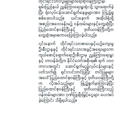
တိုင်းရင်းသားလူမျိုးများရေးရာဝန်ကြီးဌာန၊
ရှမ်းပြည်နယ် ညွှန်ကြားရေးမှူးရုံးသို့ သွားရောက်ခဲ့
ပြီး ရုံးလုပ်ငန်းဆောင်ရွက်နေမှုများအား ကြည့်ရှု
စစ်ဆေးပါသည်။ ယင်းနောက် အဆိုပါရုံးရှိ
အစည်းအဝေးခန်းမ၌ ဝန်ထမ်းများနှင့်တွေ့ဆုံပြီး
ပြည်ထောင်စုဝန်ကြီးနှင့် ဒုတိယဝန်ကြီးတို့က
တွေ့ဆုံအမှာစကားပြောကြားခဲ့ပါသည်။
၎င်းနောက် တိုင်းရင်းသားစာပေနှင့်ယဉ်ကျေးမှု
ဦးစီးဌာနနှင့် တိုင်းရင်းသားအခွင့်အရေးများကာ
ကွယ်စောင့်ရှောက်ရေးဦးစီးဌာမှ ညွှန်ကြားရေးမှူး
နှင့် တာဝန်ခံတို့က နိုင်ငံတော်အစိုးရ၏ ရက် ၁၀၀
ကာလအတွင်း ဆောင်ရွက်မည့်လုပ်ငန်းများနှင့်
ပတ်သက်၍ ရှင်းလင်းတင်ပြပြီး တင်ပြမှုများ
အပေါ် ပြည်ထောင်စုဝန်ကြီးနှင့် ဒုတိယဝန်ကြီးတို့
က လိုအပ်သည်များ ဖြည့်စွက်မှာကြားခဲ့ပြီး
ပြည်ထောင်စုဝန်ကြီးနှင့် ဒုတိယဝန်ကြီးသည်
ဝန်ထမ်းများအား ဂုဏ်ပြုချီးမြှင့်ငွေများ ပေးအပ်
ခဲ့ကြောင်း သိရှိရပါသည်။