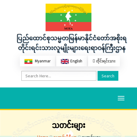
ပြည်ထောင်စုသမ္မတမြန်မာနိုင်ငံတော်အစိုးရ
တိုင်းရင်းသားလူမျိုးများရေးရာဝန်ကြီးဌာန
Myanmar
English
တိုင်းရင်းသား
Search
Toggle
navigati
သတင်းများ