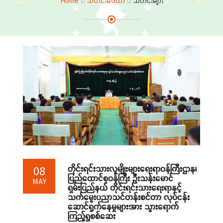
Home
သတင်းမီဒီယာ
သတင်းများ
တိုင်းရင်းသားလူမျိုးများရေးရာဝန်ကြီးဌာန၊
08
ပြည်ထောင်စုဝန်ကြီး ဦးသန်းမောင်
MAY
ရှမ်းပြည်နယ် တိုင်းရင်းသားရေးရာနှင့်
သက်မွေးပညာသင်တန်းစင်တာ လုပ်ငန်း
ဆောင်ရွက်နေမှုများအား သွားရောက်
ကြည့်ရှုစစ်ဆေး