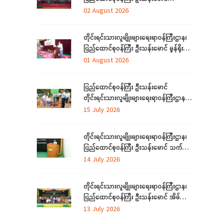
ရန်ကုန်တိုင်းဒေသကြီးအတွင်းရှိ
02 August 2026
တိုင်းရင်းသားဘာသာသင် ဆရာ/ဆရာမများ
နှင့် တွေ့ဆုံ
တိုင်းရင်းသားလူမျိုးများရေးရာဝန်ကြီးဌာန၊
ပြည်ထောင်စုဝန်ကြီး ဦးသန်းမောင် မွန်ရိုးရာ
ဝတ်စုံချုပ်လုပ်နည်းသင်တန်းဆင်းပွဲ
01 August 2026
အခမ်းအနားသို့တက်ရောက်
ပြည်ထောင်စုဝန်ကြီး ဦးသန်းမောင်
တိုင်းရင်းသားလူမျိုးများရေးရာဝန်ကြီးဌာန မိုး
ရာသီသစ်ပင်စိုက်ပျိုးပွဲ အခမ်းအနားတက်
15 July 2026
ရောက်
တိုင်းရင်းသားလူမျိုးများရေးရာဝန်ကြီးဌာန၊
ပြည်ထောင်စုဝန်ကြီး ဦးသန်းမောင် သက်မွေး
ပညာသင်တန်းများ သင်တန်းဆင်းပွဲ
14 July 2026
အခမ်းအနားသို့တက်ရောက်
တိုင်းရင်းသားလူမျိုးများရေးရာဝန်ကြီးဌာန၊
ပြည်ထောင်စုဝန်ကြီး ဦးသန်းမောင် အိမ်သုံး
ဆိုလာများ လွှဲပြောင်းထောက်ပံ့ပေးခြင်း
13 July 2026
အခမ်းအနားသို့တက်ရောက်