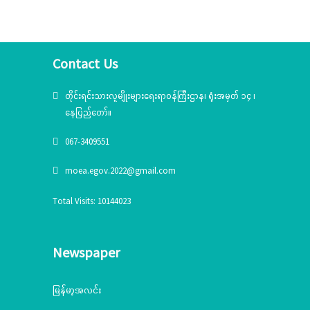
နှင့်ယဉ်ကျေးမှုအသင်းအဖွဲ့များနှင့် တွေ့ဆုံ
ဆွေးနွေး၊ တိုင်းရင်းသားယဉ်ကျေးမှုစင်တာသို့
သွားရောက်ကြည့်ရှုစစ်ဆေး
Contact Us
တိုင်းရင်းသားလူမျိုးများရေးရာဝန်ကြီးဌာန၊ ရုံးအမှတ် ၁၄ ၊
နေပြည်တော်။
067-3409551
moea.egov.2022@gmail.com
Total Visits: 10144023
Newspaper
မြန်မာ့အလင်း