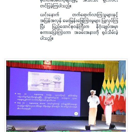
တင်ပြခဲ့ကြပါသည်။
ယင်းနောက် တက်ရောက်လာကြသူများနှင့်
အပြန်အလှန် မေးမြန်းဖြေကြားမှုများ ပြုလုပ်ကြ
ပြီး ပြည်ထောင်စုဝန်ကြီးက နိဂုံးချုပ်အမှာ
စကားပြောကြားကာ အခမ်းအနားကို ရုပ်သိမ်းခဲ့
ပါသည်။