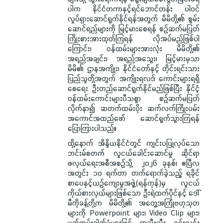
ပါက နိုင်ငံတကာနှင့်ရင်ဘောင်တန်း ပါဝင်
လှုပ်ရှားဆောင်ရွက်နိုင်ရန်အတွက် မိမိတို့၏ စွမ်း
ဆောင်ရည်များကို မြင့်မားစေရန် စဉ်ဆက်မပြတ်
ကြိုးစားအားထုတ်ကြရန် လိုအပ်မည်ဖြစ်ပါ
ကြောင်း၊ ဝန်ထမ်းများအားလုံး မိမိတို့၏
အရည်အချင်း၊ အရည်အသွေး၊ မြင့်မားမှသာ
မိမိ၏ ဌာနအကျိုး၊ နိုင်ငံတော်နှင့် တိုင်းရင်းသား
ပြည်သူတို့အတွက် အကျိုးရလဒ် ကောင်းများရရှိ
စေရေး ဦးတည်ဆောင်ရွက်နိုင်မည်ဖြစ်ပြီး နိုင်ငံ့
ဝန်ထမ်းကောင်းများပီသစွာ စဉ်ဆက်မပြတ်
လိုက်နာ၍ ဆတက်ထမ်းပိုး ဆက်လက်ကြိုးပမ်း
အကောင်အထည်ဖော် ဆောင်ရွက်သွားကြရန်
ပြောကြားပါသည်။
ထို့နောက် အိန္ဒိယနိုင်ငံတွင် ကျင်းပပြုလုပ်သော
ဘင်းမ်စတက် လူငယ်ခေါင်းဆောင်မှု ဆိုင်ရာ
ဖလှယ်ရေးအစီအစဉ်သို့ ၂၀၂၆ ခုနှစ်၊ ဧပြီလ
အတွင်း ၁၀ ရက်တာ တက်ရောက်ခဲ့သည့် ရခိုင်
စာပေနှင့်ယဉ်ကျေးမှုအဖွဲ့(ရန်ကုန်)မှ လူငယ်
ကိုယ်စားလှယ်များဖြစ်သော ဦးရဲထက်ပိုင်နှင့် ဒေါ်
မီကိုခန့်တို့က မိမိတို့၏ အတွေ့အကြုံဗဟုသုတ
များကို Powerpoint များ၊ Video Clip များ၊
မှတ်တမ်းဓါတ်ပုံများဖြင့် အသီးသီး ရှင်းလင်း