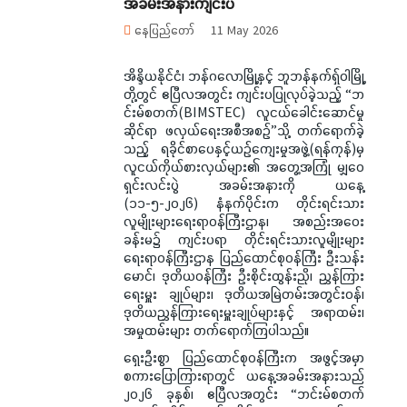
အခမ်းအနားကျင်းပ
နေပြည်တော်
11 May 2026
အိန္ဒိယနိုင်ငံ၊ ဘန်ဂလောမြို့နှင့် ဘူဘန်နက်ရှ်ဝါမြို့
တို့တွင် ဧပြီလအတွင်း ကျင်းပပြုလုပ်ခဲ့သည့် “ဘ
င်းမ်စတက်(BIMSTEC) လူငယ်ခေါင်းဆောင်မှု
ဆိုင်ရာ ဖလှယ်ရေးအစီအစဉ်”သို့ တက်ရောက်ခဲ့
သည့် ရခိုင်စာပေနှင့်ယဉ်ကျေးမှုအဖွဲ့(ရန်ကုန်)မှ
လူငယ်ကိုယ်စားလှယ်များ၏ အတွေ့အကြုံ မျှဝေ
ရှင်းလင်းပွဲ အခမ်းအနားကို ယနေ့
(၁၁-၅-၂၀၂၆) နံနက်ပိုင်းက တိုင်းရင်းသား
လူမျိုးများရေးရာဝန်ကြီးဌာန၊ အစည်းအဝေး
ခန်းမ၌ ကျင်းပရာ တိုင်းရင်းသားလူမျိုးများ
ရေးရာဝန်ကြီးဌာန ပြည်ထောင်စုဝန်ကြီး ဦးသန်း
မောင်၊ ဒုတိယဝန်ကြီး ဦးစိုင်းထွန်းညို၊ ညွှန်ကြား
ရေးမှူး ချုပ်များ၊ ဒုတိယအမြဲတမ်းအတွင်းဝန်၊
ဒုတိယညွှန်ကြားရေးမှူးချုပ်များနှင့် အရာထမ်း၊
အမှုထမ်းများ တက်ရောက်ကြပါသည်။
ရှေးဦးစွာ ပြည်ထောင်စုဝန်ကြီးက အဖွင့်အမှာ
စကားပြောကြားရာတွင် ယနေ့အခမ်းအနားသည်
၂၀၂၆ ခုနှစ်၊ ဧပြီလအတွင်း “ဘင်းမ်စတက်