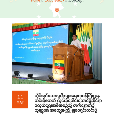
Home
သတင်းမီဒီယာ
သတင်းများ
တိုင်းရင်းသားလူမျိုးများရေးရာဝန်ကြီးဌာန
11
ဘင်းမ်စတက် လူငယ်ခေါင်းဆောင်မှုဆိုင်ရာ
MAY
ဖလှယ်ရေးအစီအစဉ်သို့ တက်ရောက်ခဲ့
သူများ၏ အတွေ့အကြုံ မျှဝေရှင်းလင်းပွဲ