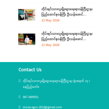
လူမျိုးရေးရာဝန်ကြီးများ လုပ်ငန်းညှိနှိုင်း
အစည်းအဝေး ကျင်းပ
တိုင်းရင်းသားလူမျိုးများရေးရာဝန်ကြီးဌာန၊
ပြည်ထောင်စုဝန်ကြီး ဦးသန်းမောင်
ကရင်ပြည်နယ် အတွင်းရှိ တိုင်းရင်းသား
23 May 2026
စာပေနှင့်ယဉ်ကျေးမှုအသင်းအဖွဲ့များနှင့်
တွေ့ဆုံဆွေးနွေး၊ ဝန်ထမ်းများနှင့်တွေ့ဆုံအမှာ
တိုင်းရင်းသားလူမျိုးများရေးရာဝန်ကြီးဌာန၊
စကားပြောကြား
ပြည်ထောင်စုဝန်ကြီး ဦးသန်းမောင်
မွန်ပြည်နယ် အတွင်းရှိ တိုင်းရင်းသားစာပေ
22 May 2026
နှင့်ယဉ်ကျေးမှုအသင်းအဖွဲ့များနှင့် တွေ့ဆုံ
ဆွေးနွေး၊ တိုင်းရင်းသားယဉ်ကျေးမှုစင်တာသို့
သွားရောက်ကြည့်ရှုစစ်ဆေး
Contact Us
တိုင်းရင်းသားလူမျိုးများရေးရာဝန်ကြီးဌာန၊ ရုံးအမှတ် ၁၄ ၊
နေပြည်တော်။
067-3409551
moea.egov.2022@gmail.com