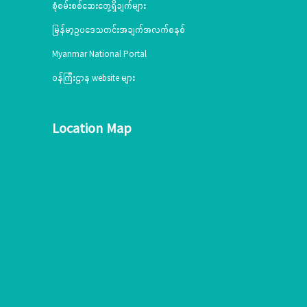
စုံစမ်းစစ်ဆေးတွေ့ရှိချက်များ
မြန်မာ့ဥပဒေသတင်းအချက်အလက်စနစ်
Myanmar National Portal
ဝန်ကြီးဌာန website များ
Location Map