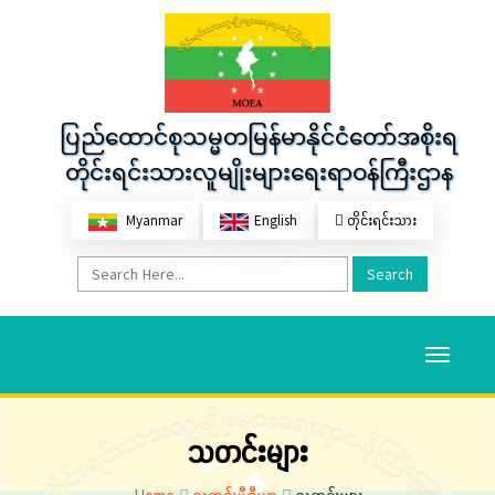
ပြည်ထောင်စုသမ္မတမြန်မာနိုင်ငံတော်အစိုးရ
တိုင်းရင်းသားလူမျိုးများရေးရာဝန်ကြီးဌာန
Myanmar
English
တိုင်းရင်းသား
Search
Toggle
navigati
သတင်းများ