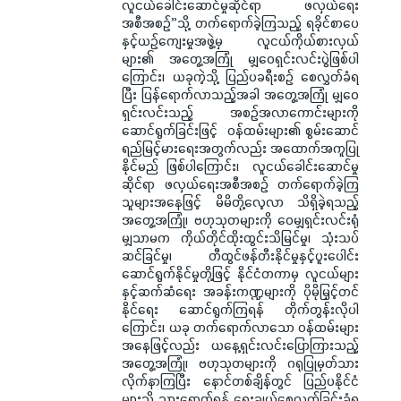
လူငယ်ခေါင်းဆောင်မှုဆိုင်ရာ ဖလှယ်ရေး
အစီအစဉ်”သို့ တက်ရောက်ခဲ့ကြသည့် ရခိုင်စာပေ
နှင့်ယဉ်ကျေးမှုအဖွဲ့မှ လူငယ်ကိုယ်စားလှယ်
များ၏ အတွေ့အကြုံ မျှဝေရှင်းလင်းပွဲဖြစ်ပါ
ကြောင်း၊ ယခုကဲ့သို့ ပြည်ပခရီးစဉ် စေလွှတ်ခံရ
ပြီး ပြန်ရောက်လာသည့်အခါ အတွေ့အကြုံ မျှဝေ
ရှင်းလင်းသည့် အစဉ်အလာကောင်းများကို
ဆောင်ရွက်ခြင်းဖြင့် ဝန်ထမ်းများ၏ စွမ်းဆောင်
ရည်မြင့်မားရေးအတွက်လည်း အထောက်အကူပြု
နိုင်မည် ဖြစ်ပါကြောင်း၊ လူငယ်ခေါင်းဆောင်မှု
ဆိုင်ရာ ဖလှယ်ရေးအစီအစဉ် တက်ရောက်ခဲ့ကြ
သူများအနေဖြင့် မိမိတို့လေ့လာ သိရှိခဲ့ရသည့်
အတွေ့အကြုံ၊ ဗဟုသုတများကို ဝေမျှရှင်းလင်းရုံ
မျှသာမက ကိုယ်တိုင်ထိုးထွင်းသိမြင်မှု၊ သုံးသပ်
ဆင်ခြင်မှု၊ တီထွင်ဖန်တီးနိုင်မှုနှင့်ပူးပေါင်း
ဆောင်ရွက်နိုင်မှုတို့ဖြင့် နိုင်ငံတကာမှ လူငယ်များ
နှင့်ဆက်ဆံရေး အခန်းကဏ္ဍများကို ပိုမိုမြှင့်တင်
နိုင်ရေး ဆောင်ရွက်ကြရန် တိုက်တွန်းလိုပါ
ကြောင်း၊ ယခု တက်ရောက်လာသော ဝန်ထမ်းများ
အနေဖြင့်လည်း ယနေ့ရှင်းလင်းပြောကြားသည့်
အတွေ့အကြုံ၊ ဗဟုသုတများကို ဂရုပြုမှတ်သား
လိုက်နာကြပြီး နောင်တစ်ချိန်တွင် ပြည်ပနိုင်ငံ
များသို့ သွားရောက်ရန် ရွေးချယ်စေလွှတ်ခြင်းခံရ