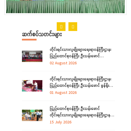
ဆက်စပ်သတင်းများ
တိုင်းရင်းသားလူမျိုးများရေးရာဝန်ကြီးဌာန၊
ပြည်ထောင်စုဝန်ကြီး ဦးသန်းမောင်
ရန်ကုန်တိုင်းဒေသကြီးအတွင်းရှိ
02 August 2026
တိုင်းရင်းသားဘာသာသင် ဆရာ/ဆရာမများ
နှင့် တွေ့ဆုံ
တိုင်းရင်းသားလူမျိုးများရေးရာဝန်ကြီးဌာန၊
ပြည်ထောင်စုဝန်ကြီး ဦးသန်းမောင် မွန်ရိုးရာ
ဝတ်စုံချုပ်လုပ်နည်းသင်တန်းဆင်းပွဲ
01 August 2026
အခမ်းအနားသို့တက်ရောက်
ပြည်ထောင်စုဝန်ကြီး ဦးသန်းမောင်
တိုင်းရင်းသားလူမျိုးများရေးရာဝန်ကြီးဌာန မိုး
ရာသီသစ်ပင်စိုက်ပျိုးပွဲ အခမ်းအနားတက်
15 July 2026
ရောက်