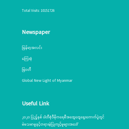
Total Visits: 10151726
Newspaper
မြန်မာ့အလင်း
ကြေးမုံ
မြဝတီ
Global New Light of Myanmar
Useful Link
၂၀၂၀ ပြည့်နှစ် ပါတီစုံဒီမိုကရေစီအထွေထွေရွေးကောက်ပွဲတွင်
မဲမသမာမှုနှင့်တရားမဲ့ပြုကျင့်မှုများအပေါ်