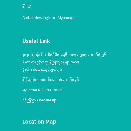
မြဝတီ
Global New Light of Myanmar
Useful Link
၂၀၂၀ ပြည့်နှစ် ပါတီစုံဒီမိုကရေစီအထွေထွေရွေးကောက်ပွဲတွင်
မဲမသမာမှုနှင့်တရားမဲ့ပြုကျင့်မှုများအပေါ်
စုံစမ်းစစ်ဆေးတွေ့ရှိချက်များ
မြန်မာ့ဥပဒေသတင်းအချက်အလက်စနစ်
Myanmar National Portal
ဝန်ကြီးဌာန website များ
Location Map