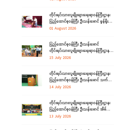
တိုင်းရင်းသားဘာသာသင် ဆရာ/ဆရာမများ
နှင့် တွေ့ဆုံ
တိုင်းရင်းသားလူမျိုးများရေးရာဝန်ကြီးဌာန၊
ပြည်ထောင်စုဝန်ကြီး ဦးသန်းမောင် မွန်ရိုးရာ
ဝတ်စုံချုပ်လုပ်နည်းသင်တန်းဆင်းပွဲ
01 August 2026
အခမ်းအနားသို့တက်ရောက်
ပြည်ထောင်စုဝန်ကြီး ဦးသန်းမောင်
တိုင်းရင်းသားလူမျိုးများရေးရာဝန်ကြီးဌာန မိုး
ရာသီသစ်ပင်စိုက်ပျိုးပွဲ အခမ်းအနားတက်
15 July 2026
ရောက်
တိုင်းရင်းသားလူမျိုးများရေးရာဝန်ကြီးဌာန၊
ပြည်ထောင်စုဝန်ကြီး ဦးသန်းမောင် သက်မွေး
ပညာသင်တန်းများ သင်တန်းဆင်းပွဲ
14 July 2026
အခမ်းအနားသို့တက်ရောက်
တိုင်းရင်းသားလူမျိုးများရေးရာဝန်ကြီးဌာန၊
ပြည်ထောင်စုဝန်ကြီး ဦးသန်းမောင် အိမ်သုံး
ဆိုလာများ လွှဲပြောင်းထောက်ပံ့ပေးခြင်း
13 July 2026
အခမ်းအနားသို့တက်ရောက်