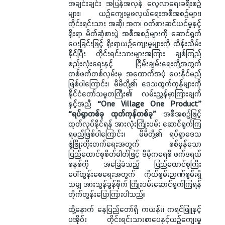
အချင်းချင်း အပြန်အလှန် လေ့လာရေးခရီးစဉ်
များ၊ ယဉ်ကျေးမှုဖလှယ်ရေးအစီအစဉ်များ၊
တိုင်းရင်းသား အဆို၊ အက၊ ဝတ်စားဆင်ယင်မှုနှင့်
ရိုးရာ မိတ်ဆုံစားပွဲ အစီအစဉ်များကို ဆောင်ရွက်
ပေးခြင်းဖြင့် ရိုးရာယဉ်ကျေးမှုများကို ထိန်းသိမ်း
နိုင်ပြီး တိုင်းရင်းသားများအကြား ချစ်ကြည်
စည်းလုံးရေးနှင့် ငြိမ်းချမ်းရေးတို့အတွက်
တစ်ဖက်တစ်လှမ်းမှ အထောက်အပံ့ ပေးနိုင်မည်
ဖြစ်ပါကြောင်း၊ မိမိတို့၏ ဒေသထွက်ကုန်များကို
နိုင်ငံတော်သမ္မတကြီး၏ လမ်းညွှန်မှာကြားချက်
နှင့်အညီ
“One Village One Product”
“ရပ်ရွာတစ်ခု ထုတ်ကုန်တစ်ခု”
အစီအစဉ်ဖြင့်
ထုတ်လုပ်နိုင်ရန် အားလုံးကြိုးပမ်း ဆောင်ရွက်ကြ
ရမည်ဖြစ်ပါကြောင်း၊ မိမိတို့၏ ရပ်ရွာဒေသ
ဖွံ့ဖြိုးတိုးတက်ရေးအတွက် စစ်မှန်သော
ပြည်ထောင်စုစိတ်ဓါတ်ဖြင့် ဒီမိုကရေစီ ဖက်ဒရယ်
စနစ်ကို အခြေခံသည့် ပြည်ထောင်စုကြီး
ပေါ်ထွန်းစေရေးအတွက် ကိုယ်စွမ်းဉာဏ်စွမ်းရှိ
သမျှ အားသွန်ခွန်စိုက် ကြိုးပမ်းဆောင်ရွက်ကြရန်
တိုက်တွန်းပြောကြားပါသည်။
ထို့နောက် နေပြည်တော်ရှိ ကယန်း၊ ကရင်ဖြူနှင့်
ပအိုဝ်း တိုင်းရင်းသားစာပေနှင့်ယဉ်ကျေးမှု