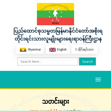
ပြည်ထောင်စုသမ္မတမြန်မာနိုင်ငံတော်အစိုးရ
တိုင်းရင်းသားလူမျိုးများရေးရာဝန်ကြီးဌာန
Myanmar
English
တိုင်းရင်းသား
Search
Toggle
navigati
သတင်းများ