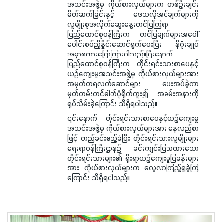
အသင်းအဖွဲ့မှ ကိုယ်စားလှယ်များက တစ်ဦးချင်း
မိတ်ဆက်ခြင်းနှင့် ဒေသလိုအပ်ချက်များကို
လူမျိုးစုအလိုက်ဆွေးနွေးတင်ပြကြရာ
ပြည်ထောင်စုဝန်ကြီးက တင်ပြချက်များအပေါ်
ပေါင်းစပ်ညှိနှိုင်းဆောင်ရွက်ပေးပြီး နိဂုံးချုပ်
အမှာစကားပြောကြားပါသည်။ပြီးနောက်
ပြည်ထောင်စုဝန်ကြီးက တိုင်းရင်းသားစာပေနှင့်
ယဉ်ကျေးမှုအသင်းအဖွဲ့မှ ကိုယ်စားလှယ်များအား
အမှတ်တရလက်ဆောင်များ ပေးအပ်ခဲ့ကာ
မှတ်တမ်းတင်ဓါတ်ပုံရိုက်ကူး၍ အခမ်းအနားကို
ရုပ်သိမ်းခဲ့ကြောင်း သိရှိရပါသည်။
၎င်းနောက် တိုင်းရင်းသားစာပေနှင့်ယဉ်ကျေးမှု
အသင်းအဖွဲ့မှ ကိုယ်စားလှယ်များအား နေလည်စာ
ဖြင့် တည်ခင်းဧည့်ခံပြီး တိုင်းရင်းသားလူမျိုးများ
ရေးရာဝန်ကြီးဌာန၌ ခင်းကျင်းပြသထားသော
တိုင်းရင်းသားများ၏ ရိုးရာယဉ်ကျေးမှုပြခန်းများ
အား ကိုယ်စားလှယ်များက လေ့လာကြည့်ရှုခဲ့ကြ
ကြောင်း သိရှိရပါသည်။