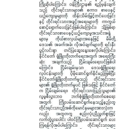
ကြိုဆိုပါကြောင်း၊ ဝန်ကြီးဌာန၏ ရည်မှန်းချက်
သည် တိုင်းရင်းသားများ၏ စကား၊ စာပေနှင့်
ယဉ်ကျေးမှုများကို ထိန်းသိမ်းမြှင့်တင်ပေးခြင်း
နှင့် တိုင်းရင်းသားအခွင့်အရေးများကို ကာကွယ်
စောင့်ရှောက်ပေးခြင်းဖြစ်ပါကြောင်း၊ သို့ဖြစ်ရာ
တိုင်းရင်သားစာပေနှင့်ယဉ်ကျေးမှုအသင်းအဖွဲ့
များမှ ကိုယ်စားလှယ်များအနေဖြင့် မိမိတို့
ဒေသ၏ အခက်အခဲ၊ လိုအပ်ချက်များကို ရင်းနှီး
ပွင့်လင်းစွာ တင်ပြဆွေးနွေးစေလိုပါကြောင်း၊
နိုင်ငံတော် ဖွံ့ဖြိုးတိုးတက်ရေးအတွက် အရေးကြီး
ဆုံး အချက်သည် ငြိမ်းချမ်းရေးပင်ဖြစ်ပါ
ကြောင်း၊ ငြိမ်းချမ်းမှသာ ဒေသဖွံ့ဖြိုးရေး
လုပ်ငန်းများကို ပိုမိုဆောင်ရွက်နိုင်မည်ဖြစ်ပြီး
နိုင်ငံတော်ဖွံ့ဖြိုးတိုးတက်မှုသည် တိုင်းရင်းသား
များ၏ ဖွံ့ဖြိုးတိုးတက်မှုပင် ဖြစ်သဖြင့် နိုင်ငံတော်
က ငြိမ်းချမ်းရေး၊ တိုင်းရင်းသားပြည်သူများ၏
လူမှုစီးပွားဘဝ ဘက်စုံဖွံ့ဖြိုးတိုးတက်စေရေး
အတွက် ကြိုးပမ်းဆောင်ရွက်နေသည့်နည်းတူ
တိုင်းရင်းသားညီအစ်ကိုမောင်နှမများအားလုံးက
လည်း အတူတကွ စည်းလုံးညီညွတ်စွာဖြင့်
လက်တွဲပူးပေါင်း ပါဝင်ကြိုးပမ်းဆောင်ရွက် ပေး
ကြရန်လိုအပ်ပါကြောင်း၊ တိုင်းရင်းသားများ