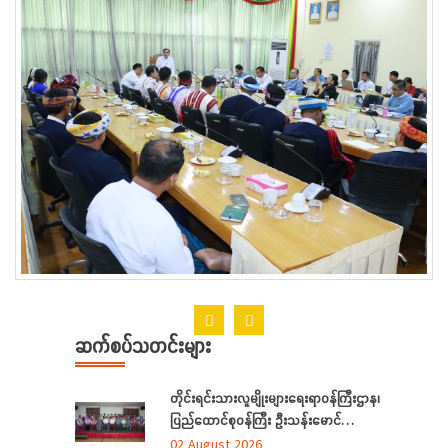
ဆက်စပ်သတင်းများ
တိုင်းရင်းသားလူမျိုးများရေးရာဝန်ကြီးဌာန၊
ပြည်ထောင်စုဝန်ကြီး ဦးသန်းမောင်
ရန်ကုန်တိုင်းဒေသကြီးအတွင်းရှိ
02 August 2026