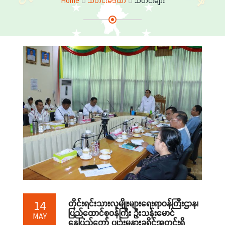
Home
သတင်းမီဒီယာ
သတင်းများ
တိုင်းရင်းသားလူမျိုးများရေးရာဝန်ကြီးဌာန၊
14
ပြည်ထောင်စုဝန်ကြီး ဦးသန်းမောင်
MAY
နေပြည်တော် ပျဉ်းမနားခရိုင်အတွင်းရှိ