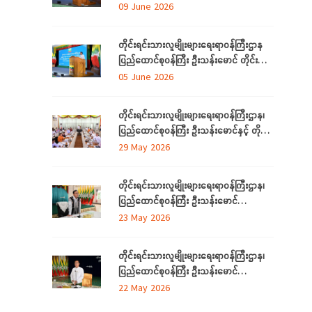
လုံခြုံရေး (Cyber Security) ဆိုင်ရာ
09 June 2026
အသိပညာပေးဟောပြောပွဲ အခမ်းအနားတက်
ရောက်
တိုင်းရင်းသားလူမျိုးများရေးရာဝန်ကြီးဌာန
ပြည်ထောင်စုဝန်ကြီး ဦးသန်းမောင် တိုင်း
ဒေသကြီးနှင့် ပြည်နယ်များမှ
05 June 2026
လေ့လာရေးခရီးလာရောက်ကြသည့်
တိုင်းရင်းသားစာပေနှင့် ယဉ်ကျေးမှု
တိုင်းရင်းသားလူမျိုးများရေးရာဝန်ကြီးဌာန၊
အသင်းအဖွဲ့ ကိုယ်စားလှယ်များအား တည်
ပြည်ထောင်စုဝန်ကြီး ဦးသန်းမောင်နှင့် တိုင်း
ခင်းဧည့်ခံသည့် ဂုဏ်ပြုညစာစားပွဲသို့တက်
ဒေသကြီးနှင့်ပြည်နယ် တိုင်းရင်းသား
29 May 2026
ရောက်
လူမျိုးရေးရာဝန်ကြီးများ လုပ်ငန်းညှိနှိုင်း
အစည်းအဝေး ကျင်းပ
တိုင်းရင်းသားလူမျိုးများရေးရာဝန်ကြီးဌာန၊
ပြည်ထောင်စုဝန်ကြီး ဦးသန်းမောင်
ကရင်ပြည်နယ် အတွင်းရှိ တိုင်းရင်းသား
23 May 2026
စာပေနှင့်ယဉ်ကျေးမှုအသင်းအဖွဲ့များနှင့်
တွေ့ဆုံဆွေးနွေး၊ ဝန်ထမ်းများနှင့်တွေ့ဆုံအမှာ
တိုင်းရင်းသားလူမျိုးများရေးရာဝန်ကြီးဌာန၊
စကားပြောကြား
ပြည်ထောင်စုဝန်ကြီး ဦးသန်းမောင်
မွန်ပြည်နယ် အတွင်းရှိ တိုင်းရင်းသားစာပေ
22 May 2026
နှင့်ယဉ်ကျေးမှုအသင်းအဖွဲ့များနှင့် တွေ့ဆုံ