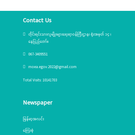
ဆွေးနွေး၊ တိုင်းရင်းသားယဉ်ကျေးမှုစင်တာသို့
သွားရောက်ကြည့်ရှုစစ်ဆေး
Contact Us
တိုင်းရင်းသားလူမျိုးများရေးရာဝန်ကြီးဌာန၊ ရုံးအမှတ် ၁၄ ၊
နေပြည်တော်။
067-3409551
moea.egov.2022@gmail.com
Total Visits: 10141703
Newspaper
မြန်မာ့အလင်း
ကြေးမုံ