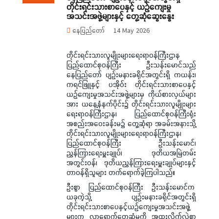
တိုင်းရင်းသားစာပေနှင့် ယဉ်ကျေးမှု
အသင်းအဖွဲ့များနှင့် တွေ့ဆုံဆွေးနွေး
နေပြည်တော်
14 May 2026
တိုင်းရင်းသားလူမျိုးများရေးရာဝန်ကြီးဌာန
ပြည်ထောင်စုဝန်ကြီး ဦးသန်းမောင်သည်
နေပြည်တော် ပျဉ်းမနားခရိုင်အတွင်းရှိ ကယန်း၊
ကရင်ဖြူနှင့် ပအိုဝ်း တိုင်းရင်းသားစာပေနှင့်
ယဉ်ကျေးမှုအသင်းအဖွဲ့များမှ ကိုယ်စားလှယ်များ
အား ယနေ့နံနက်ပိုင်း၌ တိုင်းရင်းသားလူမျိုးများ
ရေးရာဝန်ကြီးဌာန၊ ပြည်ထောင်စုဝန်ကြီးရုံး
အစည်းအဝေးခန်းမ၌ တွေ့ဆုံရာ အခမ်းအနားသို့
တိုင်းရင်းသားလူမျိုးများရေးရာဝန်ကြီးဌာန၊
ပြည်ထောင်စုဝန်ကြီး ဦးသန်းမောင်၊
ညွှန်ကြားရေးမှူးချုပ်၊ ဒုတိယအမြဲတမ်း
အတွင်းဝန်၊ ဒုတိယညွှန်ကြားရေးမှူးချုပ်များနှင့်
တာဝန်ရှိသူများ တက်ရောက်ခဲ့ကြပါသည်။
ဦးစွာ ပြည်ထောင်စုဝန်ကြီး ဦးသန်းမောင်က
ယခုကဲ့သို့ ပျဉ်းမနားခရိုင်အတွင်းရှိ
တိုင်းရင်းသားစာပေနှင့်ယဉ်ကျေးမှုအသင်းအဖွဲ့
များက လာရောက်တွေ့ဆုံမှုကို အထူးလှိုက်လှဲစွာ