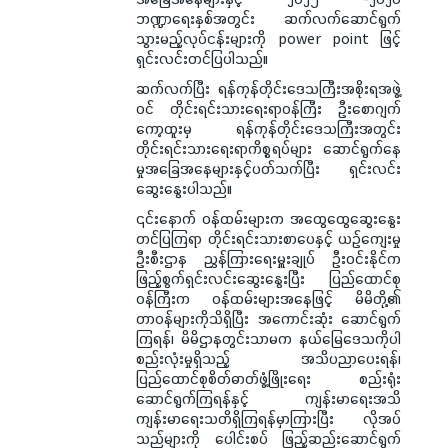
ဘဏ္ဍာရေးနှစ်အတွင်း ဆက်လက်ဆောင်ရွက်
သွားမည့်လုပ်ငန်းများကို power point ဖြင့်
ရှင်းလင်းတင်ပြပါသည်။
ဆက်လက်ပြီး ရန်ကုန်တိုင်းဒေသကြီးအစိုးရအဖွဲ့
ဝင် တိုင်းရင်းသားရေးရာဝန်ကြီး ဦးစောဂျက်
ကော့ထူးမှ ရန်ကုန်တိုင်းဒေသကြီးအတွင်း
တိုင်းရင်းသားရေးရာကိစ္စရပ်များ ဆောင်ရွက်နေ
မှုအခြေအနေများနှင့်ပတ်သက်ပြီး ရှင်းလင်း
ဆွေးနွေးပါသည်။
၎င်းနောက် ဝန်ထမ်းများက အထွေထွေဆွေးနွေး
တင်ပြကြရာ တိုင်းရင်းသားစာပေနှင့် ယဉ်ကျေးမှု
ဦးစီးဌာန ညွှန်ကြားရေးမှူးချုပ် ဦးဝင်းနိုင်က
ဖြည့်စွက်ရှင်းလင်းဆွေးနွေးပြီး ပြည်ထောင်စု
ဝန်ကြီးက ဝန်ထမ်းများအနေဖြင့် မိမိတို့၏
တာဝန်များကိုသိရှိပြီး အကောင်းဆုံး ဆောင်ရွက်
ကြရန်၊ မိမိဌာနတွင်းသာမက နယ်မြေဒေသကိုပါ
စည်းလုံးမှုရှိသည့် အသိပညာပေးရန်၊
ပြည်ထောင်စုစိတ်ဓာတ်ဖွံ့ဖြိုးရေး စည်းရုံး
ဆောင်ရွက်ကြရန်နှင့် ကျန်းမာရေးအသိ
ကျန်းမာရေးသတိရှိကြရန်မှာကြားပြီး လိုအပ်
သည်များကို ပေါင်းစပ် ဖြည့်ဆည်းဆောင်ရွက်