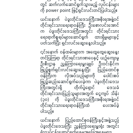
တွင် ဆက်လက်ဆောင်ရွက်သွားမည့် လုပ်ငန်းများ
ကို power point ဖြင့်ရှင်းလင်းတင်ပြပါသည်။
ယင်းနောက် ပဲခူးတိုင်းဒေသကြီးအစိုးရအဖွဲ့ဝင်
တိုင်းရင်းသားရေးရာဝန်ကြီး ဦးစောလင်းအောင်
က ပဲခူးတိုင်းဒေသကြီးအတွင်း တိုင်းရင်းသား
ရေးရာကိစ္စရပ်များဆောင်ရွက် ထားရှိမှုများနှင့်
ပတ်သက်ပြီး ရှင်းလင်းဆွေးနွေးပါသည်။
၎င်းနောက် ဝန်ထမ်းများက အထွေထွေဆွေးနွေး
တင်ပြကြရာ တိုင်းရင်းသားစာပေနှင့် ယဉ်ကျေးမှု
ဦးစီးဌာန ညွှန်ကြားရေးမှူးချုပ် ဦးဝင်းနိုင်က
ဖြည့်စွက်ရှင်းလင်းဆွေးနွေးပြီး ပြည်ထောင်စု
ဝန်ကြီးက လိုအပ်သည်များကို ပေါင်းစပ်
ဖြည့်ဆည်းဆောင်ရွက်ပေးခဲ့ကာ ပဲခူးတိုင်းဒေသ
ကြီးအတွင်းရှိ တိုက်ပွဲရှောင် ဒေသခံ
တိုင်းရင်းသားပြည်သူများအတွက် ငွေကျပ် သိန်း
(၃၀) ကို ပဲခူးတိုင်းဒေသကြီးအစိုးရအဖွဲ့ဝင်
တိုင်းရင်းသားရေးရာဝန်ကြီးထံ ပေးအပ်ခဲ့
ပါသည်။
ယင်းနောက် ပြည်ထောင်စုဝန်ကြီးနှင့်အဖွဲ့သည်
ပဲခူးတိုင်းဒေသကြီး ညွှန်ကြားရေးမှူးရုံး အတွင်း
ရုံးလုပ်ငန်းဆောင်ရွက်နေမှုအခြေအနေများ၊