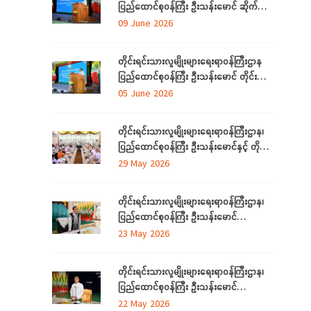
ပြည်ထောင်စုဝန်ကြီး ဦးသန်းမောင် ဆိုက်ဘာ
လုံခြုံရေး (Cyber Security) ဆိုင်ရာ
09 June 2026
အသိပညာပေးဟောပြောပွဲ အခမ်းအနားတက်
ရောက်
တိုင်းရင်းသားလူမျိုးများရေးရာဝန်ကြီးဌာန
ပြည်ထောင်စုဝန်ကြီး ဦးသန်းမောင် တိုင်း
ဒေသကြီးနှင့် ပြည်နယ်များမှ
05 June 2026
လေ့လာရေးခရီးလာရောက်ကြသည့်
တိုင်းရင်းသားစာပေနှင့် ယဉ်ကျေးမှု
တိုင်းရင်းသားလူမျိုးများရေးရာဝန်ကြီးဌာန၊
အသင်းအဖွဲ့ ကိုယ်စားလှယ်များအား တည်
ပြည်ထောင်စုဝန်ကြီး ဦးသန်းမောင်နှင့် တိုင်း
ခင်းဧည့်ခံသည့် ဂုဏ်ပြုညစာစားပွဲသို့တက်
ဒေသကြီးနှင့်ပြည်နယ် တိုင်းရင်းသား
29 May 2026
ရောက်
လူမျိုးရေးရာဝန်ကြီးများ လုပ်ငန်းညှိနှိုင်း
အစည်းအဝေး ကျင်းပ
တိုင်းရင်းသားလူမျိုးများရေးရာဝန်ကြီးဌာန၊
ပြည်ထောင်စုဝန်ကြီး ဦးသန်းမောင်
ကရင်ပြည်နယ် အတွင်းရှိ တိုင်းရင်းသား
23 May 2026
စာပေနှင့်ယဉ်ကျေးမှုအသင်းအဖွဲ့များနှင့်
တွေ့ဆုံဆွေးနွေး၊ ဝန်ထမ်းများနှင့်တွေ့ဆုံအမှာ
တိုင်းရင်းသားလူမျိုးများရေးရာဝန်ကြီးဌာန၊
စကားပြောကြား
ပြည်ထောင်စုဝန်ကြီး ဦးသန်းမောင်
မွန်ပြည်နယ် အတွင်းရှိ တိုင်းရင်းသားစာပေ
22 May 2026