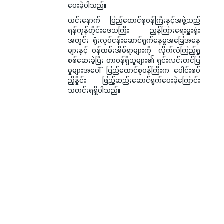
ပေးခဲ့ပါသည်။
ယင်းနောက် ပြည်ထောင်စုဝန်ကြီးနှင့်အဖွဲ့သည်
ရန်ကုန်တိုင်းဒေသကြီး ညွှန်ကြားရေးမှူးရုံး
အတွင်း ရုံးလုပ်ငန်းဆောင်ရွက်နေမှုအခြေအနေ
များနှင့် ဝန်ထမ်းအိမ်ရာများကို လိုက်လံကြည့်ရှု
စစ်ဆေးခဲ့ပြီး တာဝန်ရှိသူများ၏ ရှင်းလင်းတင်ပြ
မှုများအပေါ် ပြည်ထောင်စုဝန်ကြီးက ပေါင်းစပ်
ညှိနှိုင်း ဖြည့်ဆည်းဆောင်ရွက်ပေးခဲ့ကြောင်း
သတင်းရရှိပါသည်။