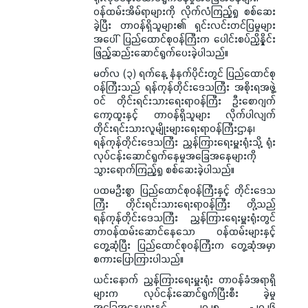
ဝန်ထမ်းအိမ်ရာများကို လိုက်လံကြည့်ရှု စစ်ဆေး
ခဲ့ပြီး တာဝန်ရှိသူများ၏ ရှင်းလင်းတင်ပြမှုများ
အပေါ် ပြည်ထောင်စုဝန်ကြီးက ပေါင်းစပ်ညှိနှိုင်း
ဖြည့်ဆည်းဆောင်ရွက်ပေးခဲ့ပါသည်။
မတ်လ (၃) ရက်နေ့ နံနက်ပိုင်းတွင် ပြည်ထောင်စု
ဝန်ကြီးသည် ရန်ကုန်တိုင်းဒေသကြီး အစိုးရအဖွဲ့
ဝင် တိုင်းရင်းသားရေးရာဝန်ကြီး ဦးစောဂျက်
ကော့ထူးနှင့် တာဝန်ရှိသူများ လိုက်ပါလျက်
တိုင်းရင်းသားလူမျိုးများရေးရာဝန်ကြီးဌာန၊
ရန်ကုန်တိုင်းဒေသကြီး ညွှန်ကြားရေးမှူးရုံးသို့ ရုံး
လုပ်ငန်းဆောင်ရွက်နေမှုအခြေအနေများကို
သွားရောက်ကြည့်ရှု စစ်ဆေးခဲ့ပါသည်။
ပထမဦးစွာ ပြည်ထောင်စုဝန်ကြီးနှင့် တိုင်းဒေသ
ကြီး တိုင်းရင်းသားရေးရာဝန်ကြီး တို့သည်
ရန်ကုန်တိုင်းဒေသကြီး ညွှန်ကြားရေးမှူးရုံးတွင်
တာဝန်ထမ်းဆောင်နေသော ဝန်ထမ်းများနှင့်
တွေ့ဆုံပြီး ပြည်ထောင်စုဝန်ကြီးက တွေ့ဆုံအမှာ
စကားပြောကြားပါသည်။
ယင်းနောက် ညွှန်ကြားရေးမှူးရုံး တာဝန်ခံအရာရှိ
များက လုပ်ငန်းဆောင်ရွက်ပြီးစီး ခဲ့မှု
အခြေအနေများနှင့် ၂၀၂၅ -၂၀၂၆