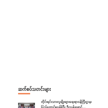
ဆက်စပ်သတင်းများ
တိုင်းရင်းသားလူမျိုးများရေးရာဝန်ကြီးဌာန၊
ပြည်ထောင်စုဝန်ကြီး ဦးသန်းမောင်