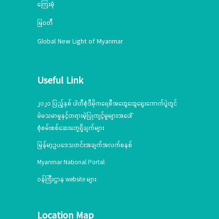
ကြေးမုံ
မြဝတီ
Global New Light of Myanmar
Useful Link
၂၀၂၀ ပြည့်နှစ် ပါတီစုံဒီမိုကရေစီအထွေထွေရွေးကောက်ပွဲတွင်
မဲမသမာမှုနှင့်တရားမဲ့ပြုကျင့်မှုများအပေါ်
စုံစမ်းစစ်ဆေးတွေ့ရှိချက်များ
မြန်မာ့ဥပဒေသတင်းအချက်အလက်စနစ်
Myanmar National Portal
ဝန်ကြီးဌာန website များ
Location Map