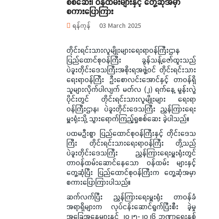
စစ်ဆေး၊ ဝန်ထမ်းများနှင့် တွေ့ဆုံအမှာ
စကားပြောကြား
ရန်ကုန်
03 March 2025
တိုင်းရင်းသားလူမျိုးများရေးရာဝန်ကြီးဌာန
ပြည်ထောင်စုဝန်ကြီး ခွန်သန့်ဇော်ထူးသည်
ပဲခူးတိုင်းဒေသကြီးအစိုးရအဖွဲ့ဝင် တိုင်းရင်းသား
ရေးရာဝန်ကြီး ဦးစောလင်းအောင်နှင့် တာဝန်ရှိ
သူများလိုက်ပါလျက် မတ်လ (၂) ရက်နေ့ မွန်းလွဲ
ပိုင်းတွင် တိုင်းရင်းသားလူမျိုးများ ရေးရာ
ဝန်ကြီးဌာန၊ ပဲခူးတိုင်းဒေသကြီး ညွှန်ကြားရေး
မှူးရုံးသို့ သွားရောက်ကြည့်ရှုစစ်ဆေး ခဲ့ပါသည်။
ပထမဦးစွာ ပြည်ထောင်စုဝန်ကြီးနှင့် တိုင်းဒေသ
ကြီး တိုင်းရင်းသားရေးရာဝန်ကြီး တို့သည်
ပဲခူးတိုင်းဒေသကြီး ညွှန်ကြားရေးမှူးရုံးတွင်
တာဝန်ထမ်းဆောင်နေသော ဝန်ထမ်း များနှင့်
တွေ့ဆုံပြီး ပြည်ထောင်စုဝန်ကြီးက တွေ့ဆုံအမှာ
စကားပြောကြားပါသည်။
ဆက်လက်ပြီး ညွှန်ကြားရေးမှူးရုံး တာဝန်ခံ
အရာရှိများက လုပ်ငန်းဆောင်ရွက်ပြီးစီး ခဲ့မှု
အခြေအနေများနင့် ၂၀၂၅-၂၀၂၆ ဘဏ္ဍာရေးနှစ်