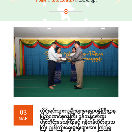
Home
သတင်းမီဒီယာ
သတင်းများ
တိုင်းရင်းသားလူမျိုးများရေးရာဝန်ကြီးဌာန၊
03
ပြည်ထောင်စုဝန်ကြီး ခွန်သန့်ဇော်ထူး
MAR
ပဲခူးတိုင်းဒေသကြီးနှင့် ရန်ကုန်တိုင်းဒေသ
ကြီး ညွှန်ကြားရေးမှူးရုံးများအား ကြည့်ရှု