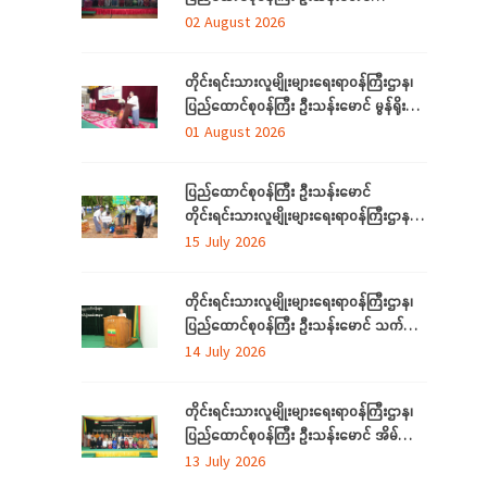
ရန်ကုန်တိုင်းဒေသကြီးအတွင်းရှိ
02 August 2026
တိုင်းရင်းသားဘာသာသင် ဆရာ/ဆရာမများ
နှင့် တွေ့ဆုံ
တိုင်းရင်းသားလူမျိုးများရေးရာဝန်ကြီးဌာန၊
ပြည်ထောင်စုဝန်ကြီး ဦးသန်းမောင် မွန်ရိုးရာ
ဝတ်စုံချုပ်လုပ်နည်းသင်တန်းဆင်းပွဲ
01 August 2026
အခမ်းအနားသို့တက်ရောက်
ပြည်ထောင်စုဝန်ကြီး ဦးသန်းမောင်
တိုင်းရင်းသားလူမျိုးများရေးရာဝန်ကြီးဌာန မိုး
ရာသီသစ်ပင်စိုက်ပျိုးပွဲ အခမ်းအနားတက်
15 July 2026
ရောက်
တိုင်းရင်းသားလူမျိုးများရေးရာဝန်ကြီးဌာန၊
ပြည်ထောင်စုဝန်ကြီး ဦးသန်းမောင် သက်မွေး
ပညာသင်တန်းများ သင်တန်းဆင်းပွဲ
14 July 2026
အခမ်းအနားသို့တက်ရောက်
တိုင်းရင်းသားလူမျိုးများရေးရာဝန်ကြီးဌာန၊
ပြည်ထောင်စုဝန်ကြီး ဦးသန်းမောင် အိမ်သုံး
ဆိုလာများ လွှဲပြောင်းထောက်ပံ့ပေးခြင်း
13 July 2026
အခမ်းအနားသို့တက်ရောက်