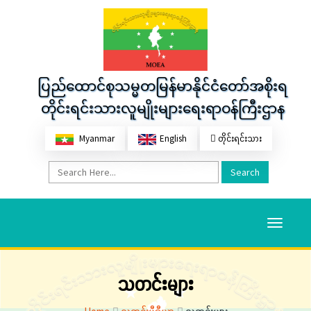
ပြည်ထောင်စုသမ္မတမြန်မာနိုင်ငံတော်အစိုးရ
တိုင်းရင်းသားလူမျိုးများရေးရာဝန်ကြီးဌာန
Myanmar
English
တိုင်းရင်းသား
Search
Toggle
navigati
သတင်းများ