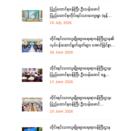
ပြည်ထောင်စုဝန်ကြီး ဦးသန်းမောင်
ပြည်ထောင်စုတိုင်းရင်းသားကျေးရွာ (ရန်ကုန်)
အဆင့်မြှင့်တင်လုပ်ငန်းဆောင်ရွက်မှုများအား
10 July 2026
သွားရောက်ကြည့်ရှုစစ်ဆေး
တိုင်းရင်းသားလူမျိုးများရေးရာဝန်ကြီးဌာန၏
လုပ်ငန်းဆောင်ရွက်ချက်များ အောင်မြင်စွာ
အကောင်အထည်ဖော်နိုင်ရေးအတွက်
26 June 2026
ရှင်းလင်းဆွေးနွေး
တိုင်းရင်းသားလူမျိုးများရေးရာဝန်ကြီးဌာန၊
ပြည်ထောင်စုဝန်ကြီး ဦးသန်းမောင် မန္တလေး
တိုင်းဒေသကြီးအတွင်းရှိ တိုင်းရင်းသားစာပေ
13 June 2026
နှင့်ယဉ်ကျေးမှုအသင်းအဖွဲ့များနှင့် တွေ့ဆုံ
ဆွေးနွေး
တိုင်းရင်းသားလူမျိုးများရေးရာဝန်ကြီးဌာန၊
ပြည်ထောင်စုဝန်ကြီး ဦးသန်းမောင်
ပြည်ထောင်စုနယ်မြေ နေပြည်တော်အတွင်းရှိ
10 June 2026
တိုင်းရင်းသားစာပေနှင့် ယဉ်ကျေးမှု
အသင်းအဖွဲ့များနှင့် တွေ့ဆုံဆွေးနွေး
တိုင်းရင်းသားလူမျိုးများရေးရာဝန်ကြီးဌာန