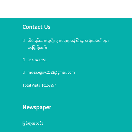
နှင့်ယဉ်ကျေးမှုအသင်းအဖွဲ့များနှင့် တွေ့ဆုံ
ဆွေးနွေး၊ တိုင်းရင်းသားယဉ်ကျေးမှုစင်တာသို့
သွားရောက်ကြည့်ရှုစစ်ဆေး
Contact Us
တိုင်းရင်းသားလူမျိုးများရေးရာဝန်ကြီးဌာန၊ ရုံးအမှတ် ၁၄ ၊
နေပြည်တော်။
067-3409551
moea.egov.2022@gmail.com
Total Visits: 10158757
Newspaper
မြန်မာ့အလင်း