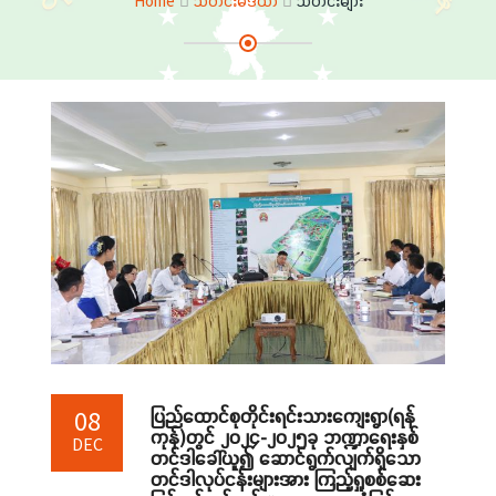
Home
သတင်းမီဒီယာ
သတင်းများ
ပြည်ထောင်စုတိုင်းရင်းသားကျေးရွာ(ရန်
08
ကုန်)တွင် ၂၀၂၄-၂၀၂၅ခု ဘဏ္ဍာရေးနှစ်
DEC
တင်ဒါခေါ်ယူ၍ ဆောင်ရွက်လျက်ရှိသော
တင်ဒါလုပ်ငန်းများအား ကြည့်ရှုစစ်ဆေး