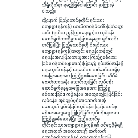
သိရှိလိုက်နာ ရမည်ဖြစ်ပါကြောင်း မှာကြားခဲ့
ပါသည်။
ထို့နောက် ပြည်ထောင်စုတိုင်းရင်းသား
ကျေးရွာ(ရန်ကုန်) ယာယီတာဝန်ခံဒေါ်မိမြတ်ခတ္တာ
သင်း (ဒုတိယ ညွှန်ကြားရေးမှူး)က လုပ်ငန်း
ဆောင်ရွက်ထားရှိမှုအခြေအနေများ ရှင်းလင်း
တင်ပြခဲ့ပြီး ပြည်ထောင်စုတို င်းရင်းသား
ကျေးရွာ(ရန်ကုန်)အတွင်း ရေပန်းကန်တွင်
ရေပန်းအလှပြသထားမှုအား ကြည့်ရှုစစ်ဆေး
ခြင်း၊ ဝန်ထမ်းများအသုံးပြုသည့် ရှမ်းအိမ်အနီးရှိ
ရေလှောင်ကန်နှင့် ရေမော်တာ တပ်ဆင်ထားရှိမှု
အခြေအနေအား ကြည့်ရှုစစ်ဆေးခြင်း၊ ဆိပ်ခံ
ဗောတံတားအနီး သောင်းတူးခြင်း လုပ်ငန်း
ဆောင်ရွက်နေမှုအခြေအနေအား ကြည့်ရှု
စစ်ဆေးခြင်း၊ ကပွဲခန်းမ အထွေထွေပြုပြင်ခြင်း
လုပ်ငန်း၊ အုပ်ချုပ်မှုရုံးအဆောက်အအုံ
ဆေးသုတ် မွမ်းမံခြင်းလုပ်ငန်း၊ ပြည်ထောင်စု
ခန်းမအထွေထွေ ပြုပြင်ခြင်းလုပ်ငန်းများအား
ကြည့်ရှု့စစ်ဆေးခဲ့ပြီး ပြည်ထောင်စု
တိုင်းရင်းသားကျေးရွာ(ရန်ကုန်)၏ ဝင်ငွေပိုမိုရရှိ
ရေးအတွက် အလေးထား၍ ဆက်လက်
ဆောင်ရွက်သွားရန်နှင့် လာရောက်ပန်းဖြေ