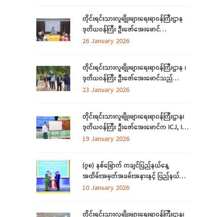
နည်းပညာ အခြေခံ လုပ်ငန်းခွင်အသုံးချမှု
တက်ရောက်
သင်တန်းဆင်းပွဲအခမ်းအနားသို့ တက်ရောက်
တိုင်းရင်းသားလူမျိုးများရေးရာဝန်ကြီးဌာန
နေပြည်တော် ဇန်နဝါရီလ ၃၀
ဒုတိယဝန်ကြီး ဦးဇော်အေးမောင်
ရန်ကုန်တိုင်းဒေသကြီး၊ ညွှန်ကြားရေးမှူးရုံးရှိ
26 January 2026
ဝန်ထမ်းများနှင့် ရန်ကုန်တိုင်းဒေသကြီး
အတွင်းရှိ တိုင်းရင်းသားစာပေနှင့်ယဉ်ကျေးမှု
တိုင်းရင်းသားလူမျိုးများရေးရာဝန်ကြီးဌာန ၊
ကော်မတီများနှင့်တွေ့ဆုံ
ဒုတိယဝန်ကြီး ဦးဇော်အေးမောင်သည်
တိုင်းရင်းသားရေးရာနှင့်သက်မွေးပညာသင်
23 January 2026
တန်းစင်တာ(တောင်ငူ) စီမံကိန်း တည်ဆောက်
မည့်မြေနေရာတွင် လုပ်ငန်းဆောင်ရွက်မှု
တိုင်းရင်းသားလူမျိုးများရေးရာဝန်ကြီးဌာန၊
အခြေအနေများကို ကြည့်ရှုစစ်ဆေးခြင်း
ဒုတိယဝန်ကြီး ဦးဇော်‌အေးမောင်က ICJ, ICC
အပြည်ပြည်ဆိုင်ရာတရားရုံးများနှင့်
19 January 2026
ပတ်သက်၍ ရှင်းလင်းပြောကြားခြင်း
(၇၈) နှစ်မြောက် ကချင်ပြည်နယ်နေ့
အထိမ်းအမှတ်အခမ်းအနားနှင့် ပြည်နယ်
ဂုဏ်ထူးဆောင်ဆုများ ချီးမြှင့်ခြင်း
10 January 2026
အခမ်းအနားကျင်းပ တိုင်းရင်းသားအားလုံး
စည်းလုံးညီညွတ်ခြင်းကို ထုတ်ဖော်ပြသသည့်
တိုင်းရင်းသားလူမျိုးများရေးရာဝန်ကြီးဌာန၊