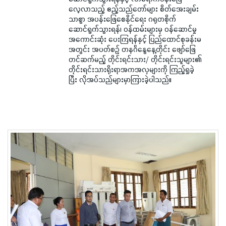
လေ့လာသည့် ဧည့်သည်တော်များ စိတ်အေးချမ်း
သာစွာ အပန်းဖြေစေနိုင်ရေး ဂရုတစိုက်
ဆောင်ရွက်သွားရန်၊ ဝန်ထမ်းများမှ ဝန်ဆောင်မှု
အကောင်းဆုံး ပေးကြရန်နှင့် ပြည်ထောင်စုခန်းမ
အတွင်း အပတ်စဉ် တနင်္ဂနွေနေ့တိုင်း ဖျော်ဖြေ
တင်ဆက်မည့် တိုင်းရင်းသား/ တိုင်းရင်းသူများ၏
တိုင်းရင်းသားရိုးရာအကအလှများကို ကြည့်ရှုခဲ့
ပြီး လိုအပ်သည်များမှာကြားခဲ့ပါသည်။