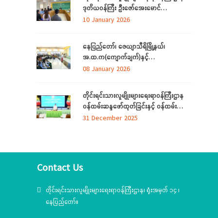
မနောအကကို ရိုးရာအစဉ်အလာနှင့်အညီ
ဒုတိယဝန်ကြီး ဦးဇော်‌အေးမောင်
အေးချမ်းပျော်ရွှင်စွာဆင်နွှဲ
ကချင်ပြည်နယ်၊ ညွှန်ကြား‌ရေးမှူးရုံးရှိ
10 January 2026
ဝန်ထမ်းများနှင့် တွေ့ဆုံအမှာစကားပြောကြား
ခြင်း
နေပြည်တော်၊ ဇေယျာသီရိမြို့နယ်၊
အ.ထ.က(ကျောက်ချက်)နှင့်
အ.ထ.က(ရေဆင်း) တ်ို့မှ ကျောင်းသား၊
08 January 2026
ကျောင်းသူများ တိုင်းရင်းသားလူမျိုးများ
ရေးရာဝန်ကြီးဌာနရှိ တိုင်းရင်းသား ရိုးရာ
တိုင်းရင်းသားလူမျိုးများရေးရာဝန်ကြီးဌာန
ယဉ်ကျေးမှုပြခန်းသို့ လာရောက်လေ့လာ
ဝန်ထမ်းဆန္ဒဖော်ထုတ်ခြင်းနှင့် ဝန်ထမ်း
သက်သာချောင်ချိရေးအတွက် ထောက်ပံ့
31 December 2025
ပစ္စည်းပေးအပ်ခြင်း
အခမ်းအနား(၆/၂၀၂၅)ကျင်းပ
Contact Us
တိုင်းရင်းသားလူမျိုးများရေးရာဝန်ကြီးဌာန၊ ရုံးအမှတ် ၁၄ ၊
နေပြည်တော်။