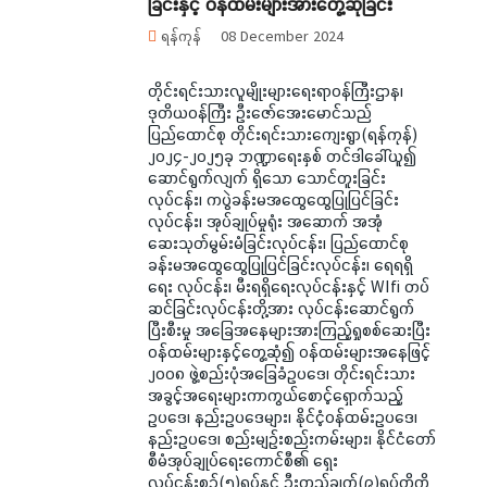
ခြင်းနှင့် ဝန်ထမ်းများအားတွေ့ဆုံခြင်း
ရန်ကုန်
08 December 2024
တိုင်းရင်းသားလူမျိုးများရေးရာဝန်ကြီးဌာန၊
ဒုတိယဝန်ကြီး ဦးဇော်အေးမောင်သည်
ပြည်ထောင်စု တိုင်းရင်းသားကျေးရွာ(ရန်ကုန်)
၂၀၂၄-၂၀၂၅ခု ဘဏ္ဍာရေးနှစ် တင်ဒါခေါ်ယူ၍
ဆောင်ရွက်လျက် ရှိသော သောင်တူးခြင်း
လုပ်ငန်း၊ ကပွဲခန်းမအထွေထွေပြုပြင်ခြင်း
လုပ်ငန်း၊ အုပ်ချုပ်မှုရုံး အဆောက် အအုံ
ဆေးသုတ်မွမ်းမံခြင်းလုပ်ငန်း၊ ပြည်ထောင်စု
ခန်းမအထွေထွေပြုပြင်ခြင်းလုပ်ငန်း၊ ရေရရှိ
ရေး လုပ်ငန်း၊ မီးရရှိရေးလုပ်ငန်းနှင့် WIfi တပ်
ဆင်ခြင်းလုပ်ငန်းတို့အား လုပ်ငန်းဆောင်ရွက်
ပြီးစီးမှု အခြေအနေများအားကြည့်ရှုစစ်ဆေးပြီး
ဝန်ထမ်းများနှင့်တွေ့ဆုံ၍ ဝန်ထမ်းများအနေဖြင့်
၂၀၀၈ ဖွဲ့စည်းပုံအခြေခံဥပဒေ၊ တိုင်းရင်းသား
အခွင့်အရေးများကာကွယ်စောင့်ရှောက်သည့်
ဥပဒေ၊ နည်းဥပဒေများ၊ နိုင်ငံ့ဝန်ထမ်းဥပဒေ၊
နည်းဥပဒေ၊ စည်းမျဉ်းစည်းကမ်းများ၊ နိုင်ငံတော်
စီမံအုပ်ချုပ်ရေးကောင်စီ၏ ရှေး
လုပ်ငန်းစဉ်(၅)ရပ်နှင့် ဦးတည်ချက်(၉)ရပ်တို့ကို