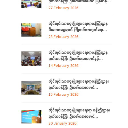
ဒုတိယဝန်ကြီး ဦးဇော်အေးမောင် မြန်မာနိုင်ငံ
တော်အလံအကြောင်း သိကောင်းစရာ
27 February 2026
ဟောပြောခြင်း
တိုင်းရင်းသားလူမျိုးများရေးရာဝန်ကြီးဌာန
မီးဘေးအန္တရာယ် ကြိုတင်ကာကွယ်ရေး
ဆိုင်ရာ အသိပညာပေးဟောပြောခြင်းနှင့်
23 February 2026
သရုပ်ပြလေ့ကျင့်ခြင်းအခမ်းအနား ကျင်းပ
တိုင်းရင်းသားလူမျိုးများရေးရာဝန်ကြီးဌာန
ဒုတိယဝန်ကြီး ဦးဇော်အေးမောင်နှင့်
ရန်ကုန်တိုင်းဒေသကြီးအတွင်းရှိ ရခိုင်စာပေ
14 February 2026
နှင့်ယဉ်ကျေးမှုကော်မတီ (ရန်ကုန်) ၊ ရခိုင်
လူမှုရေးအသင်းအဖွဲ့များနှင့်တွေ့ဆုံ
တိုင်းရင်းသားလူမျိုးများရေးရာဝန်ကြီးဌာန၊
ဒုတိယဝန်ကြီး ဦးဇော်အေးမောင်
ရန်ကုန်တိုင်းဒေသကြီးအတွင်းရှိ
15 February 2026
ရခိုင်ပြည်နယ်မှ တိုက်ပွဲရှောင်ရန်ရောက်ရှိနေ
သည့် သက်တိုင်းရင်းသားလူမျိုးများနှင့်
တိုင်းရင်းသားလူမျိုးများရေးရာ ဝန်ကြီးဌာန၊
တွေ့ဆုံ၊ (၃၉)ကြိမ်မြောက် ဂုဏဝိသိဌပူဇာ
ဒုတိယဝန်ကြီး ဦးဇော်အေးမောင်
မင်္ဂလာပွဲအခမ်းအနား အောင်မြင်စွာကျင်းပ
တိုင်းရင်းသားလူမျိုးများရေးရာဝန်ကြီးဌာန Al
30 January 2026
နိုင်ရေး လုပ်ငန်းညှိနှိုင်းအစည်းအဝေးသို့