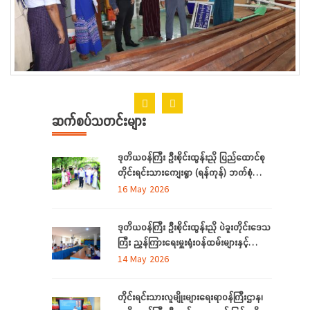
ဆက်စပ်သတင်းများ
ဒုတိယဝန်ကြီး ဦးစိုင်းထွန်းညို ပြည်ထောင်စု
တိုင်းရင်းသားကျေးရွာ (ရန်ကုန်) ဘက်စုံ
အဆင့် မြှင့်တင်ရေး ကြည့်ရှုစစ်ဆေး
16 May 2026
ဒုတိယဝန်ကြီး ဦးစိုင်းထွန်းညို ပဲခူးတိုင်းဒေသ
ကြီး ညွှန်ကြားရေးမှူးရုံးဝန်ထမ်းများနှင့်
တွေ့ဆုံ
14 May 2026
တိုင်းရင်းသားလူမျိုးများရေးရာဝန်ကြီးဌာန၊