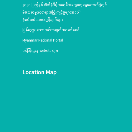
၂၀၂၀ ပြည့်နှစ် ပါတီစုံဒီမိုကရေစီအထွေထွေရွေးကောက်ပွဲတွင်
မဲမသမာမှုနှင့်တရားမဲ့ပြုကျင့်မှုများအပေါ်
စုံစမ်းစစ်ဆေးတွေ့ရှိချက်များ
မြန်မာ့ဥပဒေသတင်းအချက်အလက်စနစ်
Myanmar National Portal
ဝန်ကြီးဌာန website များ
Location Map