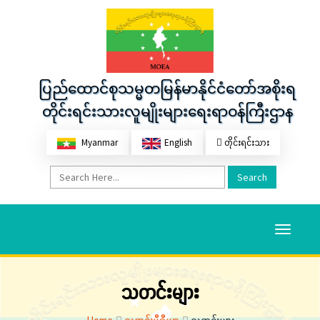
ပြည်ထောင်စုသမ္မတမြန်မာနိုင်ငံတော်အစိုးရ
တိုင်းရင်းသားလူမျိုးများရေးရာဝန်ကြီးဌာန
Myanmar
English
တိုင်းရင်းသား
Search
Toggle
navigati
သတင်းများ