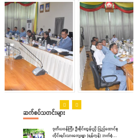
ဆက်စပ်သတင်းများ
ဒုတိယဝန်ကြီး ဦးစိုင်းထွန်းညို ပြည်ထောင်စု
တိုင်းရင်းသားကျေးရွာ (ရန်ကုန်) ဘက်စုံ