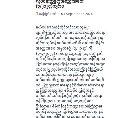
လုပ်ငန်းညှိနှိုင်းအစည်းအဝေး
(၃/၂၀၂၄)ကျင်းပ
နေပြည်တော်
03 September 2024
နယ်စပ်ဒေသနှင့်တိုင်းရင်းသားလူမျိုး
များ၏ဖွံ့ဖြိုးတိုးတက်မှု အကောင်အထည်ဖော်ရေး
လုပ်ငန်းကော်မတီ၊ သာသနာရေးနှင့်ယဉ်ကျေးမှု
ဆိုင်ရာလုပ်ငန်းဆပ်ကော်မတီ၏ လုပ်ငန်းညှိနှိုင်း
အစည်းအဝေးအမှတ်စဉ် (၃/၂၀၂၄) ကို
(၃-၉-၂၀၂၄) ရက်နေ့၊ နေ့လည် (၁၃:၀၀) နာရီ
တွင် တိုင်းရင်းသားလူမျိုးများရေးရာဝန်ကြီးဌာန၊
ပြည်ထောင်စုဝန်ကြီးရုံး အစည်းအဝေးခန်းမတွင်
ကျင်းပ ပြုလုပ်ခဲ့ရာတိုင်းဒေသကြီးနှင့်ပြည်နယ်
ဒေသဆိုင်ရာသာသနာရေးနှင့်ယဉ်ကျေးမှု
ဆပ်ကော်မတီ၊ ဥက္ကဌများ၊လုပ်ငန်းဆပ်ကော်မတီ
ဝင် ပြည်သူ့ဆက်ဆံရေးနှင့်စိတ်ဓာတ်စစ်ဆင်ရေး
ညွှန်ကြားရေးမှူးရုံး၊ စစ်သမိုင်းပြတိုက်နှင့်
တပ်မတော်မော်ကွန်းတိုက်မှူးရုံး၊ နယ်စပ်ရေးရာ
ဝန်ကြီးဌာန၊ ပညာရေးနှင့် လေ့ကျင့်ရေး
ဦးစီးဌာန ၊ စီမံကိန်းနှင့်ဘဏ္ဍာရေးဝန်ကြီးဌာန၊
စီမံကိန်းရေးဆွဲရေးဦးစီးဌာန၊ သာသနာရေး နှင့်
ယဉ်ကျေးမှုဝန်ကြီးဌာန၊ ရှေးဟောင်းသုတေသန