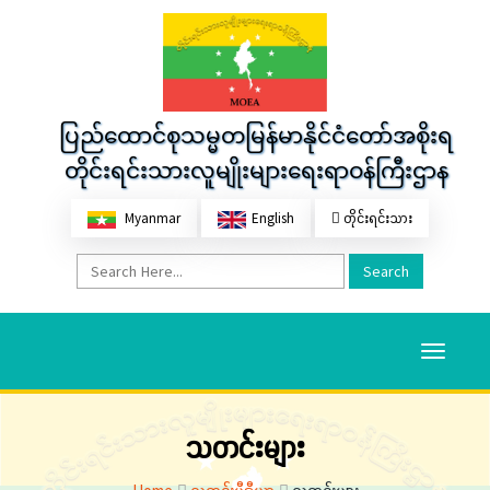
ပြည်ထောင်စုသမ္မတမြန်မာနိုင်ငံတော်အစိုးရ
တိုင်းရင်းသားလူမျိုးများရေးရာဝန်ကြီးဌာန
Myanmar
English
တိုင်းရင်းသား
Search
Toggle
navigati
သတင်းများ