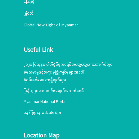
ကြေးမုံ
မြဝတီ
Global New Light of Myanmar
Useful Link
၂၀၂၀ ပြည့်နှစ် ပါတီစုံဒီမိုကရေစီအထွေထွေရွေးကောက်ပွဲတွင်
မဲမသမာမှုနှင့်တရားမဲ့ပြုကျင့်မှုများအပေါ်
စုံစမ်းစစ်ဆေးတွေ့ရှိချက်များ
မြန်မာ့ဥပဒေသတင်းအချက်အလက်စနစ်
Myanmar National Portal
ဝန်ကြီးဌာန website များ
Location Map