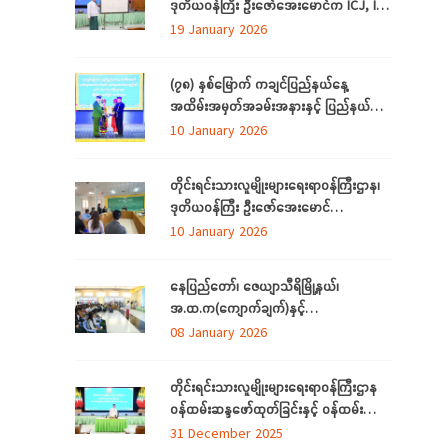
ဒုတိယဝန်ကြီး ဦးဇော်‌အေးမောင်က ICJ, ICC
အပြည်ပြည်ဆိုင်ရာတရားရုံးများနှင့်
19 January 2026
ပတ်သက်၍ ရှင်းလင်းပြောကြားခြင်း
(၇၈) နှစ်မြောက် ကချင်ပြည်နယ်နေ့
အထိမ်းအမှတ်အခမ်းအနားနှင့် ပြည်နယ်
ဂုဏ်ထူးဆောင်ဆုများ ချီးမြှင့်ခြင်း
10 January 2026
အခမ်းအနားကျင်းပ တိုင်းရင်းသားအားလုံး
စည်းလုံးညီညွတ်ခြင်းကို ထုတ်ဖော်ပြသသည့်
တိုင်းရင်းသားလူမျိုးများရေးရာဝန်ကြီးဌာန၊
မနောအကကို ရိုးရာအစဉ်အလာနှင့်အညီ
ဒုတိယဝန်ကြီး ဦးဇော်‌အေးမောင်
အေးချမ်းပျော်ရွှင်စွာဆင်နွှဲ
ကချင်ပြည်နယ်၊ ညွှန်ကြား‌ရေးမှူးရုံးရှိ
10 January 2026
ဝန်ထမ်းများနှင့် တွေ့ဆုံအမှာစကားပြောကြား
ခြင်း
နေပြည်တော်၊ ဇေယျာသီရိမြို့နယ်၊
အ.ထ.က(ကျောက်ချက်)နှင့်
အ.ထ.က(ရေဆင်း) တ်ို့မှ ကျောင်းသား၊
08 January 2026
ကျောင်းသူများ တိုင်းရင်းသားလူမျိုးများ
ရေးရာဝန်ကြီးဌာနရှိ တိုင်းရင်းသား ရိုးရာ
တိုင်းရင်းသားလူမျိုးများရေးရာဝန်ကြီးဌာန
ယဉ်ကျေးမှုပြခန်းသို့ လာရောက်လေ့လာ
ဝန်ထမ်းဆန္ဒဖော်ထုတ်ခြင်းနှင့် ဝန်ထမ်း
သက်သာချောင်ချိရေးအတွက် ထောက်ပံ့
31 December 2025