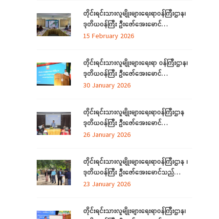
လူမှုရေးအသင်းအဖွဲ့များနှင့်တွေ့ဆုံ
တိုင်းရင်းသားလူမျိုးများရေးရာဝန်ကြီးဌာန၊
ဒုတိယဝန်ကြီး ဦးဇော်အေးမောင်
ရန်ကုန်တိုင်းဒေသကြီးအတွင်းရှိ
15 February 2026
ရခိုင်ပြည်နယ်မှ တိုက်ပွဲရှောင်ရန်ရောက်ရှိနေ
သည့် သက်တိုင်းရင်းသားလူမျိုးများနှင့်
တိုင်းရင်းသားလူမျိုးများရေးရာ ဝန်ကြီးဌာန၊
တွေ့ဆုံ၊ (၃၉)ကြိမ်မြောက် ဂုဏဝိသိဌပူဇာ
ဒုတိယဝန်ကြီး ဦးဇော်အေးမောင်
မင်္ဂလာပွဲအခမ်းအနား အောင်မြင်စွာကျင်းပ
တိုင်းရင်းသားလူမျိုးများရေးရာဝန်ကြီးဌာန Al
30 January 2026
နိုင်ရေး လုပ်ငန်းညှိနှိုင်းအစည်းအဝေးသို့
နည်းပညာ အခြေခံ လုပ်ငန်းခွင်အသုံးချမှု
တက်ရောက်
သင်တန်းဆင်းပွဲအခမ်းအနားသို့ တက်ရောက်
တိုင်းရင်းသားလူမျိုးများရေးရာဝန်ကြီးဌာန
နေပြည်တော် ဇန်နဝါရီလ ၃၀
ဒုတိယဝန်ကြီး ဦးဇော်အေးမောင်
ရန်ကုန်တိုင်းဒေသကြီး၊ ညွှန်ကြားရေးမှူးရုံးရှိ
26 January 2026
ဝန်ထမ်းများနှင့် ရန်ကုန်တိုင်းဒေသကြီး
အတွင်းရှိ တိုင်းရင်းသားစာပေနှင့်ယဉ်ကျေးမှု
တိုင်းရင်းသားလူမျိုးများရေးရာဝန်ကြီးဌာန ၊
ကော်မတီများနှင့်တွေ့ဆုံ
ဒုတိယဝန်ကြီး ဦးဇော်အေးမောင်သည်
တိုင်းရင်းသားရေးရာနှင့်သက်မွေးပညာသင်
23 January 2026
တန်းစင်တာ(တောင်ငူ) စီမံကိန်း တည်ဆောက်
မည့်မြေနေရာတွင် လုပ်ငန်းဆောင်ရွက်မှု
တိုင်းရင်းသားလူမျိုးများရေးရာဝန်ကြီးဌာန၊
အခြေအနေများကို ကြည့်ရှုစစ်ဆေးခြင်း