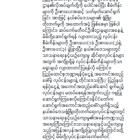
ဌာန၏လိုအပ်ချက်တို့ကို ပေါင်းစပ်ပြီး စီမံကိန်း
များကို ဦးစားပေးအဆင့် သတ်မှတ်ဆောင်ရွက်
ခြင်း အားဖြင့် နယ်စပ်ဒေသများ၏ ဖွံ့ဖြိုး
တိုးတက်မှုကို အထောက်အပံ့ ဖြစ်စေမှာ ဖြစ်ပါ
ကြောင်း၊ ဆပ်ကော်မတီဝင်ဦးစီးဌာနများအနေနဲ့
မိမိတို့ဆောင်ရွက်ရန် လျာထားသည့် လုပ်ငန်း
စီမံကိန်းများကို ဦးစားပေး(၁)၊ ဦးစားပေး(၂)နဲ့
ဦးစားပေး(၃) ခွဲခြားပြီး နယ်စပ်ဒေသများတွင်
သာသနာရေးနှင့်ယဉ်ကျေးမှု ဆိုင်ရာလုပ်ငန်းများ
အတွက် အကျိုးရှိမဲ့ လုပ်ငန်းစီမံကိန်းများကိုသာ
ရွေးချယ် လျာထားတင်ပြရန်လို ကြောင်း၊
ပြည်ထောင်စုဘဏ္ဍာရန်ပုံငွေနဲ့ အကောင်အထည်
ဖေါ်မဲ့ လုပ်ငန်းများနဲ့ တိုင်းဒေသကြီး/ ပြည်နယ်
ရန်ပုံငွေနဲ့ အကောင်အထည်ဖေါ်ဆောင် ရွက်မည့်
လုပ်ငန်းများ မထပ်စေရန်အတွက်လည်း ဂရုပြု
ဆောင်ရွက်ကြစေလိုကြောင်း၊နိုင်ငံတော်က
ဆောင်ရွက်အကောင်အထည်ဖေါ်လျက်ရှိသည့်
နယ်စပ်ဒေသဖွံ့ဖြိုးတိုးတက်ရေးလုပ်ငန်းများတွင်
သာသနာရေးနှင့်ယဉ်ကျေးမှု၏အခန်းကဏ္ဍသည်
အရေးကြီးကြောင်း၊သာသနာရေးနှင့်ယဉ်ကျေးမှု
သည်အပြန်အလှန်အကျိုးပြုလျက်ရှိကြောင်း၊ထို့
ကြောင့် မိမိတို့လုပ်ငန်းဆပ်ကော်မတီဝင်