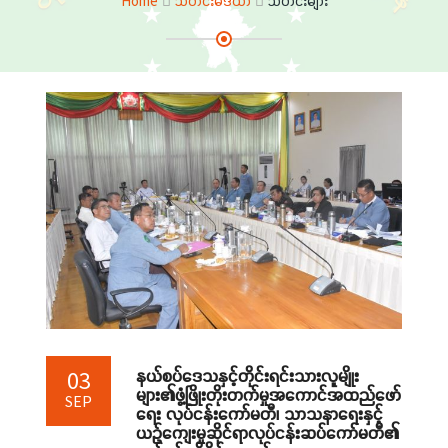
Home
သတင်းမီဒီယာ
သတင်းများ
နယ်စပ်ဒေသနှင့်တိုင်းရင်းသားလူမျိုး
03
များ၏ဖွံ့ဖြိုးတိုးတက်မှုအကောင်အထည်ဖော်
SEP
ရေး လုပ်ငန်းကော်မတီ၊ သာသနာရေးနှင့်
ယဉ်ကျေးမှုဆိုင်ရာလုပ်ငန်းဆပ်ကော်မတီ၏