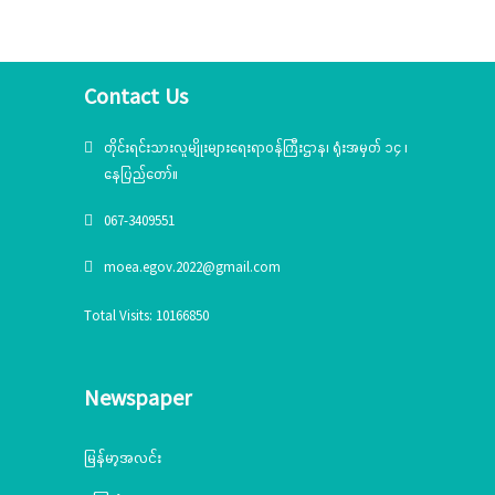
ပစ္စည်းပေးအပ်ခြင်း
အခမ်းအနား(၆/၂၀၂၅)ကျင်းပ
Contact Us
တိုင်းရင်းသားလူမျိုးများရေးရာဝန်ကြီးဌာန၊ ရုံးအမှတ် ၁၄ ၊
နေပြည်တော်။
067-3409551
moea.egov.2022@gmail.com
Total Visits: 10166850
Newspaper
မြန်မာ့အလင်း