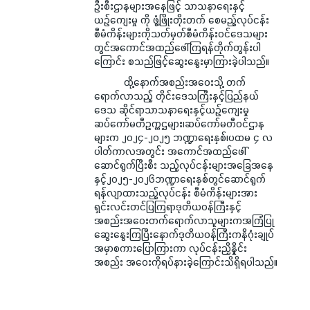
ဦးစီးဌာနများအနေဖြင့် သာသနာရေးနှင့်
ယဉ်ကျေးမှု ကို ဖွံ့ဖြိုးတိုးတက် စေမည့်လုပ်ငန်း
စီမံကိန်းများကိုသတ်မှတ်စီမံကိန်းဝင်ဒေသများ
တွင်အကောင်အထည်ဖေါ်ကြရန်တိုက်တွန်းပါ
ကြောင်း စသည်ဖြင့်ဆွေးနွေးမှာကြားခဲ့ပါသည်။
ထို့နောက်အစည်းအဝေးသို့ တက်
ရောက်လာသည့် တိုင်းဒေသကြီးနှင့်ပြည်နယ်
ဒေသ ဆိုင်ရာသာသနာရေးနှင့်ယဉ်ကျေးမှု
ဆပ်ကော်မတီဥက္ကဌများ၊ဆပ်ကော်မတီဝင်ဌာန
များက ၂၀၂၄-၂၀၂၅ ဘဏ္ဍာရေးနှစ်၊ပထမ ၄ လ
ပါတ်ကာလအတွင်း အကောင်အထည်ဖေါ်
ဆောင်ရွက်ပြီးစီး သည့်လုပ်ငန်းများအခြေအနေ
နှင့်၂၀၂၅-၂၀၂၆ဘဏ္ဍာရေးနှစ်တွင်ဆောင်ရွက်
ရန်လျာထားသည့်လုပ်ငန်း စီမံကိန်းများအား
ရှင်းလင်းတင်ပြကြရာဒုတိယဝန်ကြီးနှင့်
အစည်းအဝေးတက်ရောက်လာသူများကအကြံပြု
ဆွေးနွေးကြပြီးနောက်ဒုတိယဝန်ကြီးကနိဂုံးချုပ်
အမှာစကားပြောကြားကာ လုပ်ငန်းညှိနှိုင်း
အစည်း အဝေးကိုရပ်နားခဲ့ကြောင်းသိရှိရပါသည်။