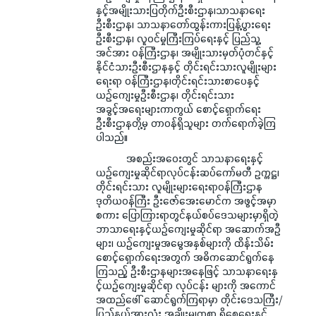
နှင့်အမျိုးသားပြတိုက်ဦးစီးဌာန၊သာသနာရေး
ဦးစီးဌာန၊ သာသနာတော်ထွန်းကားပြန့်ပွားရေး
ဦးစီးဌာန၊ လူဝင်မှုကြီးကြပ်ရေးနှင့် ပြည်သူ့
အင်အား ဝန်ကြီးဌာန၊ အမျိုးသားမှတ်ပုံတင်နှင့်
နိုင်ငံသားဦးစီးဌာနနှင့် တိုင်းရင်းသားလူမျိုးများ
ရေးရာ ဝန်ကြီးဌာန၊တိုင်းရင်းသားစာပေနှင့်
ယဉ်ကျေးမှုဦးစီးဌာန၊ တိုင်းရင်းသား
အခွင့်အရေးများကာကွယ် စောင့်ရှောက်ရေး
ဦးစီးဌာနတို့မှ တာဝန်ရှိသူများ တက်ရောက်ခဲ့ကြ
ပါသည်။
အစည်းအဝေးတွင် သာသနာရေးနှင့်
ယဉ်ကျေးမှုဆိုင်ရာလုပ်ငန်းဆပ်ကော်မတီ ဥက္ကဋ္ဌ၊
တိုင်းရင်းသား လူမျိုးများရေးရာဝန်ကြီးဌာန
ဒုတိယဝန်ကြီး ဦးဇော်အေးမောင်က အဖွင့်အမှာ
စကား ပြောကြားရာတွင်နယ်စပ်ဒေသများမှာရှိတဲ့
ဘာသာရေးနှင့်ယဉ်ကျေးမှုဆိုင်ရာ အဆောက်အဦ
များ၊ ယဉ်ကျေးမှုအမွေအနှစ်များကို ထိန်းသိမ်း
စောင့်ရှောက်ရေးအတွက် အဓိကဆောင်ရွက်နေ
ကြသည့် ဦးစီးဌာနများအနေဖြင့် သာသနာရေးနှ
င့်ယဉ်ကျေးမှုဆိုင်ရာ လုပ်ငန်း များကို အကောင်
အထည်ဖေါ် ဆောင်ရွက်ကြရာမှာ တိုင်းဒေသကြီး/
ပြည်နယ်အားလုံး အချိုးမျှတစွာ ရှိစေရေးနှင့်