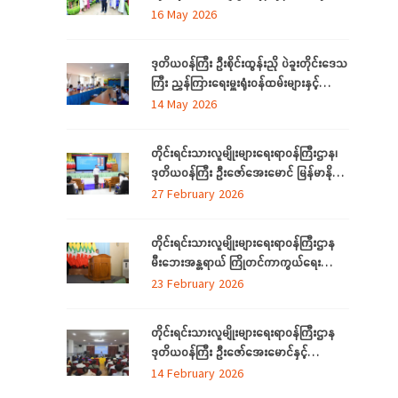
အဆင့် မြှင့်တင်ရေး ကြည့်ရှုစစ်ဆေး
16 May 2026
ဒုတိယဝန်ကြီး ဦးစိုင်းထွန်းညို ပဲခူးတိုင်းဒေသ
ကြီး ညွှန်ကြားရေးမှူးရုံးဝန်ထမ်းများနှင့်
တွေ့ဆုံ
14 May 2026
တိုင်းရင်းသားလူမျိုးများရေးရာဝန်ကြီးဌာန၊
ဒုတိယဝန်ကြီး ဦးဇော်အေးမောင် မြန်မာနိုင်ငံ
တော်အလံအကြောင်း သိကောင်းစရာ
27 February 2026
ဟောပြောခြင်း
တိုင်းရင်းသားလူမျိုးများရေးရာဝန်ကြီးဌာန
မီးဘေးအန္တရာယ် ကြိုတင်ကာကွယ်ရေး
ဆိုင်ရာ အသိပညာပေးဟောပြောခြင်းနှင့်
23 February 2026
သရုပ်ပြလေ့ကျင့်ခြင်းအခမ်းအနား ကျင်းပ
တိုင်းရင်းသားလူမျိုးများရေးရာဝန်ကြီးဌာန
ဒုတိယဝန်ကြီး ဦးဇော်အေးမောင်နှင့်
ရန်ကုန်တိုင်းဒေသကြီးအတွင်းရှိ ရခိုင်စာပေ
14 February 2026
နှင့်ယဉ်ကျေးမှုကော်မတီ (ရန်ကုန်) ၊ ရခိုင်