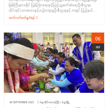
မြစ်ကြီးနားခရိုင် ပြန်ကြားရေးနှင့်ပြည်သူ့ဆက်ဆံရေးဦးစီးဌာန၊
တိုင်းရင်းသားစာပေနှင့်ယဉ်ကျေးမှုဦးစီးဌာနနှင့် ကချင် ပြည်နယ်
စာကြည့်တိုက်များ ဖောင်ဒေးရှင်းအသင်းတို့ ပူးပေါင်းကာ
ဆက်လက်ဖတ်ရှုပါရန်
တိုင်းရင်းသားစည်းလုံးညီညွတ်ရေး ကဏ္ဍဖြင့် ပန်းချီ၊ ကျပန်း
စကား‌ပြောပြိုင်ပွဲနှင့် ဆုချီးမြှင့်ပေးအပ်ပွဲအခမ်းအနားကို ဩဂုတ်လ
၃၁ ရက် နေ့ နံနက် ၉ နာရီတွင် မြစ်ကြီးနားမြို့ လူထုအခြေပြုဗဟိုဌာန
(Community Centre)၌ ကျင်းပပြုလုပ်ခဲ့ သည်။အဆိုပါပြိုင်ပွဲများ
06
တွင် (Community Centre) ကလေးစာဖတ်ခန်း၌ "ရွှေရောင်
အနာဂတ် လှပဖို့ စည်းစည်းလုံးလုံးနေကြစို့"ခေါင်းစဉ်ဖြင့် ပန်းချီ
SEP
ပြိုင်ပွဲကိုလည်းကောင်း၊ ဘက်စုံသုံးခန်းမ၌ “တိုင်းရင်းသားစည်းလုံး
ညီညွတ်ရေး”ခေါင်းစဉ်ဖြင့် ကျပန်းစကားပြောပြိုင်ပွဲကိုလည်းကောင်း
ကျင်းပ ပြုလုပ်ခဲ့ကြရာ မြို့နယ်အတွင်းရှိ အခြေခံပညာကျောင်းများမှ
အထက်တန်းအဆင့်၊ အလယ်တန်းအဆင့် ကျောင်းသား/သူ (၃၂)ဦး
ပါဝင်ယှဉ်ပြိုင်ခဲ့ကြပါသည်။ဆက်လက်ပြီး ဆုချီးမြှင့်ပေးအပ်ပွဲ
အခမ်းအနားကို ကျင်းပပြုလုပ်ရာ ပြန်ကြားရေးနှင့်ပြည်သူ့ ဆက်ဆံ
ရေးဦးစီးဌာန၊ မြစ်ကြီးနားခရိုင်ဦးစီးမှူး ဦးကျော်ထက်က အဖွင့်အမှာ
စကားပြောကြားပြီး တိုင်းရင်းသားစာပေနှင့်ယဉ်ကျေးမှုဦးစီးဌာန၊
ပြည်နယ်ဦးစီးမှူးဒေါ်အိအိအေးက ပြိုင်ပွဲကျင်းပရခြင်း၏
ရည်ရွယ်ချက်များကို ရှင်းလင်းပြောကြားခဲ့ပါသည်။&nbsp;ထို့နောက်
06 SEPTEMBER 2023
ပဲခူးတိုင်းဒေသကြီး ၊ ပဲခူးမြို့
ပြန်ကြားရေးနှင့်ပြည်သူ့ဆက်ဆံ‌ရေးဦးစီးဌာန၊ အင်ဂျန်းယန်မြို့နယ်ရုံး