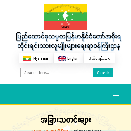
ပြည်ထောင်စုသမ္မတမြန်မာနိုင်ငံတော်အစိုးရ
တိုင်းရင်းသားလူမျိုးများရေးရာဝန်ကြီးဌာန
Myanmar
English
တိုင်းရင်းသား
Search
Toggle
navigati
အခြားသတင်းများ