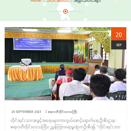
Home
သတင်းမီဒီယာ
အခြားသတင်းများ
20
SEP
20 SEPTEMBER 2023
ဧရာဝတီတိုင်းဒေသကြီး
တိုင်းရင်းသားအခွင့်အရေးများကာကွယ်စောင့်ရှောက်ရေးဦးစီးဌာန၊
ဧရာဝတီတိုင်းဒေသကြီး၊ ညွှန်ကြားရေးမှူးရုံးကဦးစီး၍ “တိုင်းရင်းသား