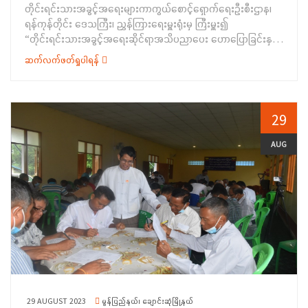
တိုင်းရင်းသားအခွင့်အရေးများကာကွယ်စောင့်ရှောက်ရေးဦးစီးဌာန၊
ကြောင်း၊ ကရင်တိုင်းရင်းသားများ၏ ရိုးရာဓလေ့ထုံးတမ်းများ၊ ဒြပ်ရှိ
ရန်ကုန်တိုင်း ဒေသကြီး၊ ညွှန်ကြားရေးမှူးရုံးမှ ကြီးမှူး၍
ဒြပ်မဲ့ ယဉ်ကျေးမှုအမွေအနှစ်များကိုလည်း ဆက်လက်ထိန်းသိမ်း
“တိုင်းရင်းသားအခွင့်အရေးဆိုင်ရာအသိပညာပေး ဟောပြောခြင်းနှင့်
စောင့်ရှောက်ကြရန်နှင့် တိုင်းပြည်ဖွံ့ဖြိုး တိုးတက်ရေးလုပ်ငန်းများ၊
ရပ်ရွာအခြေပြုအသက်မွေးဝမ်းကျောင်းပညာလိုအပ်ချက်တို့ကို
ငြိမ်းချမ်းရေးလုပ်ငန်းစဉ်များတို့တွင်လည်း အခြားသော
ဆက်လက်ဖတ်ရှုပါရန်
ဆန်းစစ် စီမံခြင်း အစီအစဉ်”နှင့် “ဆပ်ပြာရည်၊ ခေါင်းလျှော်ရည်၊
တိုင်းရင်းသား ညီအစ်ကိုမောင်နှမများနှင့် အတူတကွ ပူးပေါင်း
ဆပ်ပြာခဲ၊&nbsp; လက်သန့်ဆေးရည် လူသုံးကုန်ထုတ်လုပ်မှုနည်း
ဆောင်ရွက်ကြစေလိုပါကြောင်း ပြောကြားခဲ့ပါသည်။&nbsp;&nbsp;
ပညာသင်တန်းဖွင့်ပွဲအခမ်းအနား”ကို (၂၁-၈-၂၀၂၃) ရက်နေ့ နံနက်
&nbsp; &nbsp; ယင်းနောက် တိုင်းရင်းသားဘာသာသင်ဆရာမတစ်
(၁၀:၀၀) နာရီအချိန်တွင် ရန်ကုန်တိုင်းဒေသကြီး၊ မှော်ဘီမြို့နယ်၊
29
ဦးက ကရင်ရိုးရာချည်ဖြူဖွဲ့ခြင်း ဖြစ်ပေါ် လာပုံအား ရှင်းလင်းပြော
ဥသျှစ်ကုန်းကျေးရွာ၊ ဘုရား ကျောင်းခန်းမ၌ ကျင်းပပြုလုပ်ခဲ့ပါသည်။
ကြားခဲ့ပြီး တက်ရောက်လာကြသော ကရင်တိုင်းရင်းသားရိုးရာ
&nbsp;ပထမဦးစွာ တိုင်းရင်းသားအခွင့်အရေးများကာကွယ်
AUG
ယဉ်ကျေးမှု အကအဖွဲ့များက ကရင်ဒုံးယိမ်းအကများဖြင့်
စောင့်ရှောက်ရေးဦးစီးဌာန ရန်ကုန် တိုင်းဒေသကြီး ညွှန်ကြားရေးမှူး
လည်းကောင်း၊ ရှမ်းတိုင်းရင်းသားအကအဖွဲ့များက ရှမ်းအကများဖြင့်
ရုံးမှ ဒုတိယညွှန်ကြားရေးမှူး ဒေါ်ဖြူဖြူဝင်းက တိုင်းရင်းသား လူမျိုး
လည်းကောင်း ကပြဖျော်ဖြေခဲ့ကြပါသည်။ ဆက်လက်၍ တိုင်းဒေသ
များရေးရာဝန်ကြီးဌာနအကြောင်းမိတ်ဆက်ခြင်း၊&nbsp;
ကြီး ဝန်ကြီးချုပ် ဦးမျိုးဆွေဝင်းက ချည်ဖြူဖွဲ့ပေးသည့် ကရင်အဖိုး
တိုင်းရင်းသားလူမျိုးများ၏ အခွင့်အရေး ကာကွယ်စောင့်ရှောက်သည့်
အဖွားများနှင့် အကဖွဲ့များအတွက် ထောက်ပံ့ငွေများပေးအပ်ခဲ့ပါသည်။
ဥပဒေ၊ နည်းဥပဒေများအကြောင်း၊ တိုင်းရင်းသားအချင်းချင်း
ထို့နောက် ကရင်တိုင်းရင်းသားစာပေနှင့်ယဉ်ကျေးမှုကော်မတီ အဖွဲ့ဝင်
အမုန်းစကားနှင့် အကြမ်းဖက်မှုဖြစ်စေရန် လှုံ့ဆော်မှုကို တားဆီးရေး
တစ်ဦးက ကျေးဇူးတင်စကားပြန်လည်ပြောကြားခဲ့ပြီး စုပေါင်း
ဆိုင်ရာ သိကောင်း စရာများကိုလည်းကောင်း၊ တိုင်းရင်းသားလူမျိုး
မှတ်တမ်းတင်ဓါတ်ပုံ ရိုက်ကူးခဲ့ကြကာ တက်ရောက်လာကြ
များ၏ အခွင့်အရေးကာကွယ်စောင့်ရှောက်သည့် ဥပဒေတွင်ပါရှိသည့်
သည့်&nbsp; ဧည့်သည်တော်များအား ကရင်ရိုးရာတိုင်းရင်းသား
တိုင်းရင်းသားလူမျိုးများ၏ အခွင့်အရေးဆိုင်ရာများ၊ စစ်တမ်းများ
အစား အစာများဖြင့် တည်ခင်းဧည့်ခံကျွေးမွေးခဲ့ကြကြောင်း သိရှိခဲ့ရ
ကောက်ယူ ရခြင်းရည်ရွယ်ချက်နှင့် တိုင်းရင်းသားဘာသာသင် TA/LT
ပါသည်။
29 AUGUST 2023
မွန်ပြည်နယ်၊ ချောင်းဆုံမြို့နယ်