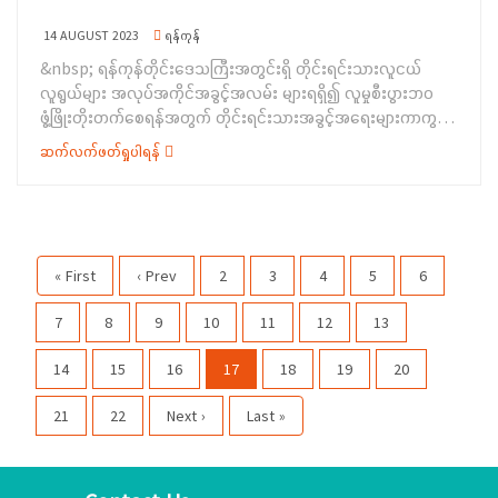
ဖွင့်လှစ်သင်ကြားခဲ့ပြီး သင်တန်းသူ (၂၃) ဦးတက်ရောက်သင်ကြား
အောင်မြင်ခဲ့ကြောင်း သိရှိရ ပါသည်။&nbsp;
14 AUGUST 2023
ရန်ကုန်
&nbsp; ရန်ကုန်တိုင်းဒေသကြီးအတွင်းရှိ တိုင်းရင်းသားလူငယ်
လူရွယ်များ အလုပ်အကိုင်အခွင့်အလမ်း များရရှိ၍ လူမှုစီးပွားဘဝ
ဖွံ့ဖြိုးတိုးတက်စေရန်အတွက် တိုင်းရင်းသားအခွင့်အရေးများကာကွယ်
စောင့်ရှောက်ရေးဦးစီးဌာန၊ ရန်ကုန်တိုင်းဒေသကြီးညွှန်ကြားရေးမှူးရုံး
ဆက်လက်ဖတ်ရှုပါရန်
နှင့်&nbsp; တိုက်ကြီးမြို့နယ်ရှမ်း တိုင်းရင်းသားစာပေနှင့်
ယဉ်ကျေးမှုကော်မတီတို့ပူးပေါင်း၍ “သစ်ဝါးအခြေခံလက်မှုလုပ်ငန်း၊
ခမောက်ချုပ်အတက်ပညာသင်တန်းနှင့် စိုက်ပျိုးရေးနည်းပညာသင်
တန်း” ဖွင့်ပွဲအခမ်းအနားကို (၉-၈-၂၀၂၃) ရက်နေ့၊ နံနက် (၉:၀၀)
နာရီအချိန်တွင် ရန်ကုန်တိုင်းဒေသကြီး၊ တိုက်ကြီးမြို့နယ်၊ ရှမ်း
« First
‹ Prev
2
3
4
5
6
ကျောင်းကြီးကျေးရွာ၊ ရှမ်းကျောင်းကြီးဘုန်းကြီးကျောင်း၌ ကျင်းပ
ပြုလုပ်ခဲ့ပါသည်။&nbsp; ပထမဦးစွာ ရန်ကုန်တိုင်းဒေသကြီး
7
8
9
10
11
12
13
တိုင်းရင်းသားရေးရာဝန်ကြီး ဦးစောဂျက်ကော့ထူးက&nbsp; မြန်မာ့
လက်မှုထည်လုပ်ငန်းများအတွက် ဒေသထွက်ကုန်ကြမ်းများကို
14
15
16
17
18
19
20
အခြေခံသည့် အသေးစား၊ အငယ်စား၊ အလတ်စား စီးပွားရေးလုပ်ငန်း
(MSME) များကို ရေရှည်အာမခံချက်ရှိအောင် အားပေး ကူညီပြီး
21
22
Next ›
Last »
နိုင်ငံတော်၏ ထုတ်ကုန်များစွာ ထုတ်လုပ်နိုင်သည့် အလုပ်အကိုင်
အခွင့်အလမ်းများ ဆောင်ရွက်ဖော်ဆောင်ပေးရာတွင် သင်တန်းသား/
သူများမှလည်း စနစ်တကျ လေ့လာသင်ယူကြရန် လိုအပ်ကြောင်း