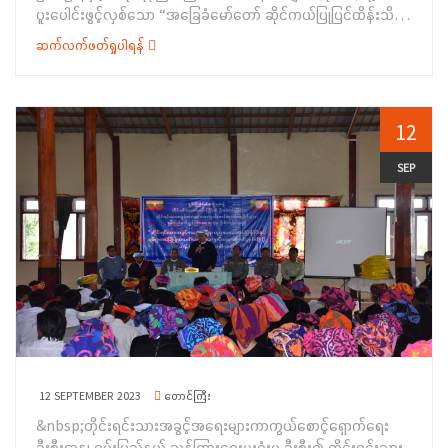
ပူးပေါင်းဖွင့်လှစ်သော “အခြေခံမော်တော် ဆိုင်ကယ်ပြုပြင်ထိန်းသိမ်း
TA/LTခန့်ထားခြင်းဆိုင်ရာ ကိစ္စရပ်များကိုလည်းကောင်း၊
နည်းသင်တန်း” ဖွင့်ပွဲအခမ်းအနားကို (၁၁-၉-၂၀၂၃)ရက်နေ့
တိုင်းရင်းသား အခွင့်အရေးများကာကွယ်စောင့်ရှောက်ရေးဦးစီးဌာန၊
ဆက်လက်ဖတ်ရှုပါရန်
နံနက်(၈:၀၀)နာရီ အချိန်တွင် ပုသိမ်မြို့၊ အစိုးရနည်းပညာ အထက်
ဧရာဝတီတိုင်းဒေသကြီး၊ ညွှန်ကြားရေးမှူးရုံးမှ ဦးစီးအရာရှိ ဦးမြင့်
တန် းကျောင်း၊ ဧရာရတနာခန်းမ၌ ကျင်းပပြုလုပ်ခဲ့ပါသည်။
မောင်မောင်က နိုင်ငံသားအခွင့်အရေး၊ တိုင်းရင်းသားများ၏ ဝိသေသ
&nbsp;အစီအစဉ်အရ တိုင်းဒေသကြီးအစိုးရအဖွဲ့ဝင် တိုင်ရင်းသား
ရှေ့ဆောင် စကားလုံးများ မှန်ကန်စွာ ရေးသွင်းဆောင်ရွက်နိုင်ရေး၊
ရေးရာဝန်ကြီး ဦးစောလင်းခယ်က အဖွင့်အမှာစကားပြောကြားခဲ့ပြီး
12
အမုန်းစကားနှင့် အကြမ်းဖက်မှုဖြစ်စေရန် လှုံ့ဆော်မှုကို တားဆီးရေး
နောက် အစိုးရနည်းပညာအထက်တန်း ကျောင်း(ပုသိမ်)မှ
ဆိုင်ရာကိစ္စရပ်များ၊ လူမျိုးပြုန်းတီးမှု တားဆီးရေးနှင့် ပြစ်ဒဏ်ပေး
ကျောင်းအုပ် ဆရာကြီး ဦးအေးမင်းထွန်းက သင်တန်းနှင့် စပ်လျဉ်း၍
SEP
ရေး နိုင်ငံတကာသဘောတူစာချုပ်ပါ လိုက်နာဆောင်ရွက်ရန်အချက်
အကဲဖြတ်စစ်ဆေးမှုအစီအစဉ်များ၊ သင်တန်းတွင် ထူးချွန်သူများအား
များကိုလည်းကောင်း ရှင်းလင်း ပြောကြားခဲ့ပါသည်။ ထို့နောက်
ဆုချီးမြှင့်ခြင်း အစီအစဉ်များနှင့် သင်တန်းတွင် ပို့ချမည့်
တိုင်းရင်းသားအခွင့်အရေးများကာကွယ်စောင့်ရှောက်ရေးဦးစီးဌာန၊
အကြောင်းအရာများကို လည်းကောင်း ရှင်းလင်းပြောကြားခဲ့ပါသည်။
ဧရာဝတီ တိုင်းဒေသကြီး၊ ညွှန်ကြားရေးမှူးရုံးမှ ဝန်ထမ်းများက ရပ်ရွာ
&nbsp;ဆက်လက်၍&nbsp; တိုင်းရင်းသားအခွင့်အရေးများကာ
အခြေပြုအသက်မွေးဝမ်းကျောင်းပညာ လိုအပ်မှု ဆန်းစစ်ချက်
ကွယ်စောင့်ရှောက်ရေးဦးစီးဌာန၊ ဧရာဝတီတိုင်း ဒေသကြီး ညွှန်ကြား
စစ်တမ်းများကို ကောက်ယူခဲ့ရာ ဒေသခံတိုင်းရင်းသား(၈၆)ဦးတို့မှ ဖြေ
ရေးမှူးရုံးမှ ဒုတိယညွှန်ကြားရေးမှူး ဒေါ်စန်းက သင်တန်းဖွင့်လှစ်ရ
ဆိုခဲ့ ကြပြီး တက်ရောက်လာကြသူများအား တိုင်းရင်းသားအခွင့်အရေး
ခြင်းရည်ရွယ်ချက်နှင့် သင်တန်းနှင့်ပတ်သက်သည့် အချက်များကို
များကာကွယ်စောင့်ရှောက်သည့် ဥပဒေ၊ နည်းဥပဒေစာအုပ်များ၊ လက်
ရှင်းလင်းပြောကြားခဲ့ပါသည်။ ထို့နောက် တိုင်းရင်းသားရေးရာ ဝန်ကြီး
ကမ်းစာစောင်များနှင့် အမှတ်တရလက်ဆောင်ပစ္စည်းများ ပေးအပ်ခဲ့
နှင့် အခမ်း အနားသို့ တက်ရောက်လာကြသူများ၊ သင်တန်း
ပြီးနောက် အခမ်းအနားကို ရုတ်သိမ်းခဲ့ပါသည်။ အဆိုပါ အခမ်းအနား
နည်းပြဆရာ/ဆရာမများနှင့် သင်တန်း သားများ စုပေါင်း၍ မှတ်တမ်း
သို့ မြို့နယ်ကရင် စာပေနှင့် ယဉ်ကျေးမှုကော်မတီဝင်များလည်း တက်
12 SEPTEMBER 2023
တောင်ကြီး
တင်ဓါတ်ပုံ ရိုက်ကူးခဲ့ပါသည်။အဆိုပါ “အခြေခံမော်တော်ဆိုင်ကယ်
ရောက်ခဲ့ကြကြောင်း သိရှိရပါသည်။&nbsp;
&nbsp;တိုင်းရင်းသားအခွင့်အရေးများကာကွယ်စောင့်ရှောက်ရေး
ပြုပြင်ထိန်းသိမ်းနည်းသင်တန်း”ကို (၁၁-၉-၂၀၂၃)ရက်နေ့မှ
ဦးစီးဌာန၊ ရှမ်းပြည်နယ် ညွှန်ကြားရေးမှူးရုံးမှ ဦးစီး၍ တိုင်းရင်းသား