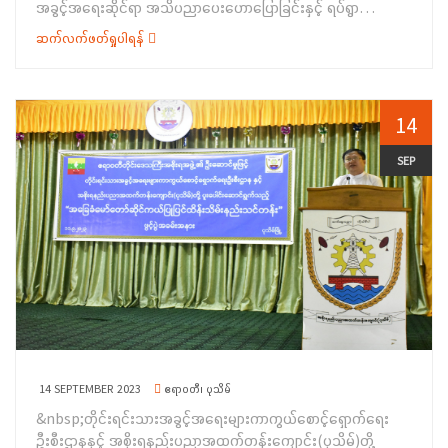
အခွင့်အရေးဆိုင်ရာ အသိပညာပေးဟောပြောခြင်းနှင့် ရပ်ရွာ
အခြေပြုအသက်မွေးဝမ်းကျောင်းပညာလိုအပ်ချက်တို့ကို ဆန်းစစ်စီမံ
ဆက်လက်ဖတ်ရှုပါရန်
ခြင်းအစီအစဉ်”ကို (၁၇-၉-၂၀၂၃) ရက်နေ့တွင် ဧရာဝတီတိုင်းဒေသ
ကြီး၊ ကန်ကြီးထောင့်မြို့၊ မြို့နယ်အထွေထွေ အုပ်ချုပ်ရေးဦးစီးဌာန၊
ဧရာသီရိသုခခန်းမ၌ ကျင်းပပြုလုပ်ခဲ့ပါသည်။ အခမ်းအနားတွင် တိုင်း
ဒေသကြီးအစိုးရအဖွဲ့ဝင် တိုင်းရင်းသားရေးရာဝန်ကြီး ဦးစောလင်း ခ
14
ယ်က အဖွင့်အမှာစကားပြောကြားခဲ့ပြီး ကန်ကြီးထောင့်မြို့နယ်အုပ်ချုပ်
ရေးမှူး ဦးမြင့်အောင်က မိတ်ဆက် စကားပြောကြားခဲ့ပါသည်။
SEP
ဆက်လက်၍ လူမှုဝန်ထမ်းဦးစီးဌာန၊ တိုင်းဦးစီးမှူး ဒေါ်မြမာလာစိုးက
ကိုယ်ဝန်ဆောင်မိခင်များအခွင့်အရေး၊ အမျိုးသမီးအခွင့်အရေး၊
ကလေးသူငယ် အခွင့်အရေး၊ မသန်စွမ်းအခွင့်အရေးများနှင့် လူမှုရေး
ပင်စင်စသည့် အကြောင်းအရာများကိုလည်း ကောင်း၊ တိုင်းရင်းသား
အခွင့်အရေးများကာကွယ်စောင့်ရှောက်ရေးဦးစီးဌာန၊ ဧရာဝတီတိုင်း
ဒေသကြီး၊ ညွှန်ကြားရေးမှူးရုံးမှ ဒုတိယညွှန်ကြားရေးမှူး ဒေါ်စန်းက
ဝန်ကြီးဌာနပေါ်ပေါက်လာပုံ၊ တိုင်းရင်းသား လူမျိုးများ၏
အခွင့်အရေးကာကွယ်စောင့်ရှောက်သည့် ဥပဒေ၊ နည်းဥပဒေများ
အကြောင်းနှင့် စစ်တမ်းကောက်ယူရသည့် ရည်ရွယ်ချက်များကို
လည်းကောင်း ရှင်းလင်းပြောကြားခဲ့ပါသည်။&nbsp; ဆက်လက်၍
14 SEPTEMBER 2023
ဧရာဝတီ၊ ပုသိမ်
တိုင်းရင်းသားစာပေနှင့်ယဉ်ကျေးမှုဦးစီးဌာန၊ ဧရာဝတီတိုင်းဒေသ
&nbsp;တိုင်းရင်းသားအခွင့်အရေးများကာကွယ်စောင့်ရှောက်ရေး
ကြီး၊ ညွှန်ကြားရေးမှူးရုံးမှ လက်ထောက်ညွှန်ကြားရေးမှူး ဒေါ်အေး
ဦးစီးဌာနနှင့် အစိုးရနည်းပညာအထက်တန်းကျောင်း(ပုသိမ်)တို့
ကျော့ရီက ဦးစီးဌာန၏ လုပ်ငန်း ဆောင်ရွက်ချက်များနှင့်