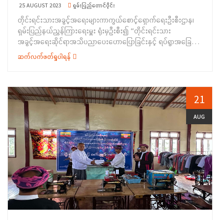
ရက်နေ့မှ (၁၉-၈-၂၀၂၃) ရက်နေ့အထိ ဖွင့်လှစ်သင်ကြားပို့ချပေးခဲ့
25 AUGUST 2023
ရှမ်းပြည်တောင်ပိုင်း
ခြင်းဖြစ်ပြီး သင်တန်းသူ (၂၀) ဦး တက်ရောက် သင်ကြားခဲ့ကြ
တိုင်းရင်းသားအခွင့်အရေးများကာကွယ်စောင့်ရှောက်ရေးဦးစီးဌာန၊
ကြောင်း သိရှိရပါသည်။&nbsp;
ရှမ်းပြည်နယ်ညွှန်ကြားရေးမှူး ရုံးမှဦးစီး၍ “တိုင်းရင်းသား
အခွင့်အရေးဆိုင်ရာအသိပညာပေးဟောပြောခြင်းနှင့် ရပ်ရွာအခြေပြု
အသက် မွေးဝမ်းကျောင်းပညာလိုအပ်ချက်တို့ကိုဆန်းစစ်စီမံခြင်း”
ဆက်လက်ဖတ်ရှုပါရန်
အစီအစဉ်ကို ၁၉-၈-၂၀၂၃ ရက်နေ့တွင် ရှမ်းပြည်နယ်(တောင်ပိုင်း)၊
တောင်ကြီးခရိုင်၊ ရပ်စောက်မြို့နယ်၊ ယမ်းတွင်းငါးကြောင်
ကျေးရွာအုပ်စု၊ ဆီဆုံ ကျေးရွာဘုန်းကြီးကျောင်းဓမ္မာရုံ၌ ကျင်းပ
ပြုလုပ်ခဲ့ပါသည်။&nbsp; အခမ်းအနားတွင် ရှမ်းပြည်နယ်အစိုးရအဖွဲ့
21
ဝင်၊ တိုင်းရင်းသားရေးရာဝန်ကြီး ဦးအောင်ကြည်ဝင်းက အဖွင့်အမှာ
စကားပြောကြားခဲ့ပြီး တိုင်းရင်းသားအခွင့်အရေးများကာကွယ်
AUG
စောင့်ရှောက်ရေးဦးစီးဌာန၊ ရှမ်းပြည်နယ်ညွှန်ကြားရေးမှူးရုံးမှ ဒုတိယ
ညွှန်ကြားရေးမှူး ဦးချစ်ဇော်လင်းက တိုင်းရင်းသားလူမျိုးများ၏
အခွင့်အရေးကာကွယ်စောင့်ရှောက်သည့် ဥပဒေ၊ နည်းဥပဒေများပါ
အချက်အလက်များနှင့် တိုင်းရင်းသား အခွင့်အရေးဆိုင်ရာ
မဟာဗျူဟာတို့ကိုလည်းကောင်း၊ ရပ်စောက်မြို့နယ်အထွေထွေအုပ်ချုပ်
ရေးဦးစီးဌာနမှ မြို့နယ်အုပ်ချုပ်ရေးမှူးက အထွေထွေအုပ်ချုပ်ရေး
ဦးစီးဌာန၏ လုပ်ငန်းဆောင်ရွက်နေမှုများကိုလည်း ကောင်း၊&nbsp;
တိုင်းရင်းသားစာပေနှင့်ယဉ်ကျေးမှုဦးစီးဌာနမှ ဦးစီးအရာရှိ ဦးစိုင်း
ဖုန်းကျော်က တိုင်းရင်းသားဘာ သာသင်ဆရာ/ ဆရာမ Teaching