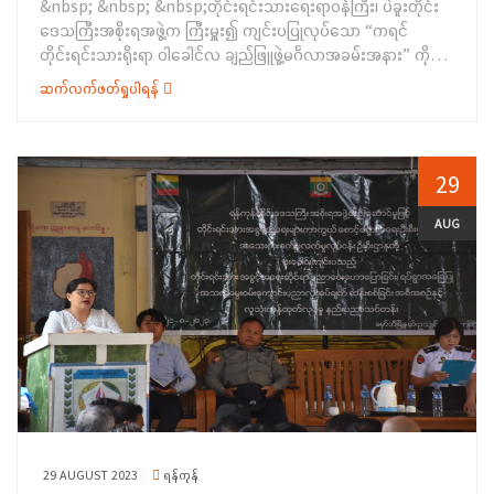
&nbsp; &nbsp; &nbsp;တိုင်းရင်းသားရေးရာဝန်ကြီး၊ ပဲခူးတိုင်း
မှ ဦးစီးအရာရှိ၊ ဦးကျော်စိုးနိုင်က ပန်းချီပြိုင်ပွဲ၏အမှတ်ပေးစည်းမျဉ်း
ဒေသကြီးအစိုးရအဖွဲ့က ကြီးမှူး၍ ကျင်းပပြုလုပ်သော “ကရင်
များကိုလည်းကောင်း၊ စာရေးဆရာ အကြီးကိုကို (ကသာ)က ကျပန်း
တိုင်းရင်းသားရိုးရာ ဝါခေါင်လ ချည်ဖြူဖွဲ့မင်္ဂလာအခမ်းအနား” ကို
စကားပြောပြိုင်ပွဲ၏ အမှတ်ပေးစည်းမျဉ်းများကိုလည်းကောင်း
စက်တင်ဘာလ ၁ ရက် နေ့ နံနက်ပိုင်းက ပဲခူးမြို့၊ မြို့တော်ခန်းမ၌
အသီးသီးရှင်းလင်း ပြောကြားကာ ပန်းချီ၊ ကျပန်းစကားပြောပြိုင်ပွဲ
ဆက်လက်ဖတ်ရှုပါရန်
ကျင်းပပြုလုပ်ခဲ့ပါသည်။&nbsp;&nbsp; &nbsp;
များတွင် ပထမ၊ဒုတိယ၊တတိယဆုနှင့် အထူးဆုများ ရရှိကြသည့်
&nbsp;အခမ်းအနားသို့ ပဲခူးတိုင်းဒေသကြီးအစိုးရအဖွဲ့ ဝန်ကြီးချုပ်
ကျောင်းသား/ကျောင်းသူများအား တာဝန်ရှိသူများက အမှတ်တရ ဂုဏ်
ဦးမျိုးဆွေဝင်းနှင့်ဇနီး၊ အစိုးရ အဖွဲ့ဝင်ဝန်ကြီးများနှင့် ဇနီးများ၊ ဌာန
ပြုဆု လက်‌ဆောင်များ&nbsp; အသီးသီးပေးအပ်ချီးမြှင့်ခဲ့‌ကြပြီး
ဆိုင်ရာများ၊ တိုင်းရင်းသားစာပေနှင့်ယဉ်ကျေးမှုကော်မတီ အဖွဲ့များ၊
29
အခမ်းအနားသို့ ဌာနဆိုင်ရာတာဝန်ရှိသူများ၊ အမှတ်ပေးအကဲဖြတ်
တိုင်းရင်းသားဧည့်သည်တော်များ တက်ရောက်ခဲ့ကြပါသည်။&nbsp;
ဒိုင်လူကြီးများ၊ ဆရာ/ဆရာမများ၊ ကျောင်းသားမိဘများနှင့်
&nbsp;ရှေးဦးစွာ တိုင်းဒေသကြီးဝန်ကြီးချုပ် ဦးမျိုးဆွေဝင်းနှင့်
AUG
ကျောင်းသား/သူများ စုစုပေါင်းအင်အား (၇၀)ဦးခန့် တက်ရောက်ခဲ့ကြ
တိုင်းရင်းသားရေးရာဝန်ကြီး ဦးစောလင်းအောင်တို့က ကရင်
ကြောင်း သတင်းရရှိပါသည်။
တိုင်းရင်းသားရိုးရာ ဝါခေါင်လချည်ဖြူဖွဲ့မင်္ဂလာအခမ်းအနားကို
ဖားစည်(၉)ချက်တီး၍ စတင်ဖွင့်လှစ်ပေးခဲ့ပါသည်။&nbsp;
ဆက်လက်ပြီး ဝန်ကြီးချုပ်က ရှေးဘိုးဘွား ဘီဘင်အစဉ်အဆက်က
ဆင်းသက်လာတဲ့ ယုံကြည်ယူဆချက်အရ ဝါခေါင်လဆိုတာ မိုးရေကြီး
ခြင်း၊ စားနပ်ရိက္ခာရှားပါးခြင်း၊ မကောင်းဆိုးဝါး အလွယ်တကူဝင်
ရောက်ပူးကပ်ခြင်း စသည်တို့ကို ယုံကြည်သက်ဝင်သည့်အလျှောက်
လိပ်ပြာမလွင့်အောင် လူငယ်များက ကရင်အဖိုးအဖွားထံမှာ ချည်ဖြူဖွဲ့
ခံယူသည့် ပွဲတော်ဖြစ်ပါကြောင်း၊ ဒါကြောင့် ရိုးရာဓလေ့ထုံးတမ်း
အစဉ်အလာ မပျောက်ပျက်စေရေးအတွက် ကရင်တိုင်းရင်းသား
29 AUGUST 2023
ရန်ကုန်
လူငယ်များအနေနဲ့ လက်ဆင့်ကမ်း ဆက်လက် သယ်ဆောင်ရမှာဖြစ်ပါ