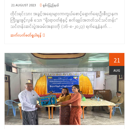
Assistant (TA)နှင့် Language Teacher (LT) များခန့်အပ်ထား
21 AUGUST 2023
ရှမ်းပြည်နယ်
မှု ကိစ္စများ၊ တိုင်းရင်းသားစာပေနှင့်ယဉ်ကျေးမှုဦးစီးဌာန၏ လုပ်ငန်း
တိုင်းရင်းသား အခွင့်အရေးများကာကွယ်စောင့်ရှောက်ရေးဦးစီးဌာနက
ဆောင်ရွက်နေမှုများအကြောင်းကိုလည်း ကောင်း၊ အမှတ်(၂၅) မူးယစ်
ကြီးမှူးဖွင့်လှစ် သော “ရိုးရာဝတ်စုံနှင့် စက်ချုပ်အတတ်သင်သင်တန်း”
ဆေးဝါးတားဆီးနှိမ်နင်းရေးရဲတပ်ဖွဲ့မှ ဒုရဲအုပ် အောင်သန်းဆွေက
သင်တန်းဆင်းပွဲအခမ်းအနားကို (၁၆-၈-၂၀၂၃) ရက်နေ့နံနက်
မူးယစ်ဆေးဝါးနှင့်စိတ်ကိုပြောင်းလဲစေတတ်သောဆေးဝါးများဆိုင်ရာ
(၁၀:၀၀) နာရီအချိန်တွင် ကျောက်တလုံးကြီးမြို့၊ မဲတိုင်ကျေးရွာ
အန္တရာယ်တို့ကိုလည်းကောင်း၊ ညောင်ရွှေမြို့နယ် လူမှုဝန်ထမ်း
ဆက်လက်ဖတ်ရှုပါရန်
ဘုန်းကြီး ကျောင်း၌ ကျင်းပပြုလုပ်ခဲ့ပါသည်။
ဦးစီးဌာနမှ ဦးစီးအရာရှိ ဒေါ်ခင်မာလာဝင်းက အမျိုးသမီး
&nbsp;&nbsp;အခမ်းအနားတွင်&nbsp; ရှမ်းပြည်နယ်အစိုးရအဖွဲ့
အခွင့်အရေး၊ မသန်စွမ်းအခွင့်အရေး၊ ကလေးသူငယ်အခွင့်အရေး၊
ဝင်၊ တိုင်းရင်းသားရေးရာဝန်ကြီး ဦးအောင်ကြည်ဝင်းက အဖွင့်အမှာ
အဆိုးရွားဆုံးပုံစံဖြင့်ခိုင်းစေခံရသော ကလေးအလုပ်သမားများ
စကားပြောကြားခဲ့ပြီးနောက် ရှမ်းပြည်နယ်အစိုးရအဖွဲ့မှ အပ်ချုပ်စက်
21
ဖယ်ရှားရေး ကိစ္စရပ်များနှင့် လူမှုရေးပင်စင်တို့နှင့်စပ်လျဉ်းသည့် ကိစ္စ
(၅) လုံး၊ ဓါးစက် (၁) လုံးနှင့် စက်ချုပ်ရာတွင်အသုံးပြုသည့် ဆက်စပ်
ရပ်များအကြောင်းကိုလည်းကောင်း၊ လူကုန်ကူးမှု တားဆီးနှိမ်နင်းရေး
ပစ္စည်းများကို ဒေသခံတိုင်းရင်းသားများထံ ထောက်ပံ့ပေးအပ်ခဲ့
AUG
ရဲတပ်ဖွဲ့တပ်ခွဲစု (၁၅) တောင်ကြီးမှ ရဲအုပ်သန်းဇော်ထွဋ်က လူကုန်ကူး
ပါသည်။ဆက်လက်၍ တိုင်းရင်းသားအခွင့်အရေးများကာကွယ်
မှုတားဆီးနှိမ်နင်း ရေးဆိုင်ရာကိစ္စရပ်များအကြောင်းကို
စောင့်ရှောက်ရေးဦးစီးဌာန၊ ရှမ်းပြည်နယ်ညွှန်ကြားရေးမှူးရုံးမှ
လည်းကောင်း&nbsp; အသီးသီးအသိပညာပေး ရှင်းလင်းပြောကြား
တာဝန်ရှိသူများက သင်တန်းသူများအား သင်တန်းဆင်း လက်မှတ်
ခဲ့ကြပါ သည်။&nbsp;ထို့နောက် တိုင်းရင်းသားအခွင့်အရေးများ ကာ
ပေးအပ်ခြင်း၊ ဂုဏ်ပြုမှတ်တမ်းလွှာနှင့် ချီးမြှင့်ငွေများပေးအပ်ခဲ့ပြီး
ကွယ်စောင့်ရှောက်ရေးဦးစီးဌာန၊ ရှမ်းပြည်နယ်ညွှန်ကြားရေးမှူးရုံးမှ
နောက် စုပေါင်း အမှတ်တရ ဓါတ်ပုံရိုက်ကူးပြီး အခမ်းအနားကို
ဝန်ထမ်းများက ရပ်ရွာအခြေပြုအသက်မွေး ဝမ်းကျောင်းပညာ
ရုပ်သိမ်းခဲ့ပါသည်။အဆိုပါသင်တန်းအား (၁၆-၇-၂၀၂၃) ရက်နေ့မှ
လိုအပ်ချက်တို့ကို စစ်တမ်းကောက်ယူခဲ့ရာ တက်ရောက်လာသူများ
(၁၆-၈-၂၀၂၃) ရက်နေ့အထိ တစ်လကြာ ဖွင့်လှစ်သင်ကြားခဲ့ပြီး
အနက် ဓနု၊ ပအိုဝ်းနှင့် ဗမာတိုင်းရင်းသား (၁၀၀) ဦးတို့မှ စစ်တမ်း
သင်တန်းသူ (၂၂) ဦးတက်ရောက် သင်ကြားအောင်မြင်ခဲ့ကြောင်း သိရှိ
မေးခွန်းလွှာများကို ဖြေဆိုခဲ့ကြကြောင်း သိရှိရပါသည်။&nbsp;
ရပါသည်။&nbsp;