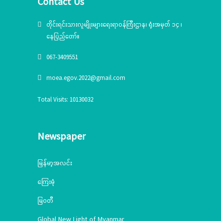
Contact Us
မှာကြားခဲ့ပါသည်။ ထို့နောက် တိုင်းရင်းသားအခွင့်အရေးများကာကွယ်
စောင့် ရှောက်ရေးဦးစီးဌာန၊ ရန်ကုန်တိုင်းဒေသကြီး ညွှန်ကြားရေးမှူး
တိုင်းရင်းသားလူမျိုးများရေးရာဝန်ကြီးဌာန၊ ရုံးအမှတ် ၁၄ ၊
ရုံးမှ ဒုတိယညွှန်ကြားရေးမှူး၊ ဒေါ်ဖြူဖြူဝင်းက ဝန်ကြီးဌာန
အကြောင်း မိတ်ဆက်ခြင်းနှင့် သင်တန်းဖွင့်လှစ်ရခြင်းနှင့်ပတ်သက်၍
နေပြည်တော်။
တိုက်ကြီးမြို့နယ်ရှိ ရှမ်းတိုင်းရင်းသားလူမျိုးများ အလုပ်အကိုင်
067-3409551
အခွင့်အလမ်းများရရှိ၍ လူမှုစီးပွား ဘဝဖွံ့ဖြိုးတိုးတက်စေရန်
အတွက်&nbsp; မိမိတို့၏ မိရိုးဖလာလုပ်ငန်းများကို ထိန်းသိမ်း
moea.egov.2022@gmail.com
စောင့်ရှောက်ကြ စေရန်၊ ဒေသထွက်ကုန်ကြမ်းများကို နည်းပညာ
အသုံးပြု၍ ကုန်ချောပြုလုပ်နိုင်ရန်၊ စိုက်ပျိုးရေး နည်းပညာဖြင့် မျိုး
Total Visits: 10130032
ကောင်းမျိုးသန့်ရွေးချယ် စိုက်ပျိုးနိုင်ရန်နှင့် အဆင့်မြင့်နည်းပညာဖြင့်
ထုတ် လုပ်၍ ဈေးကွက်စီးပွားရေးကို ကျယ်ကျယ်ပြန့်ပြန့်ဆောင်ရွက်
နိုင်ရန် ရည်ရွယ်ပြီး ဖွင့်လှစ်ပေး ရခြင်း ဖြစ်ပါကြောင်းရှင်းလင်း ပြော
ကြားခဲ့ပါသည်။&nbsp; &nbsp;&nbsp;ဆက်လက်၍ တိုက်ကြီး
Newspaper
ခရိုင်အုပ်ချုပ်ရေးမှူးဦးမြဝင်းက သင်တန်းဖွင့်လှစ်ပေးခြင်း
အပေါ်&nbsp; ကျေးဇူးတင်စကားပြောကြားခဲ့ပါသည်။ ထို့နောက်
မြန်မာ့အလင်း
တိုက်ကြီးမြို့နယ်ရှမ်းစာပေနှင့် ယဉ်ကျေးမှု အသင်းဥက္ကဌ ဦးစိုင်း
ကျော်ထူးမှ ရှမ်းရိုးရာယဉ်ကျေးမှုများမပပျောက်စေရန် ဆက်လက်
ကြေးမုံ
ထိန်း သိမ်းသွားရန် အရေးကြီးကြောင်း ပြောကြားခဲ့ပါသည်။
&nbsp;&nbsp; အဆိုပါ သင်တန်းများကို&nbsp; (၉-၈-၂၀၂၃)
မြဝတီ
ရက်နေ့မှ (၂၅-၈-၂၀၂၃) ရက်နေ့အထိ (၁၇) ရက်ကြာ သင်တန်းပို့ချ
Global New Light of Myanmar