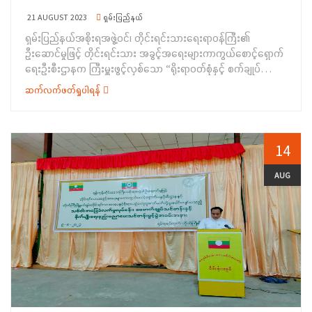
21 AUGUST 2023
ရှမ်းပြည်နယ်
ရှမ်းပြည်နယ်အစိုးရအဖွဲ့ဝင်၊ တိုင်းရင်းသားရေးရာဝန်ကြီး၏
ဦးဆောင်မှုဖြင့် တိုင်းရင်းသား အခွင့်အရေးများကာကွယ်စောင့်ရှောက်
ရေးဦးစီးဌာနက ကြီးမှူးဖွင့်လှစ်သော “ရိုးရာဝတ်စုံနှင့် စက်ချုပ်
အတတ်သင်သင်တန်း” သင်တန်းဆင်းပွဲအခမ်းအနားကို
ဆက်လက်ဖတ်ရှုပါရန်
(၁၅-၈-၂၀၂၃) ရက်နေ့ နံနက် (၀၉:၀၀) နာရီအချိန်တွင် ညောင်ရွှေ
မြို့၊ အင်းသားစာပေယဉ်ကျေးမှုနှင့် ဒေသဖွံ့ဖြိုးရေးအသင်း ခန်းမ၌
ကျင်းပပြုလုပ်ခဲ့ပါသည်။&nbsp;အခမ်းအနားတွင်&nbsp;
ရှမ်းပြည်နယ်အစိုးရအဖွဲ့ဝင်၊ တိုင်းရင်းသားရေးရာဝန်ကြီး ဦးအောင်
14
ကြည်ဝင်းက အဖွင့်အမှာစကားပြောကြားခဲ့ပြီး ရှမ်းပြည်နယ်
အစိုးရအဖွဲ့မှ အပ်ချုပ်စက် (၅) လုံး၊ ဓါးစက် (၁) လုံးနှင့် စက်ချုပ်
AUG
ရာတွင် အသုံးပြုသည့်ဆက်စပ်ပစ္စည်းများကို ဒေသခံ တိုင်းရင်းသား
များထံ ထောက်ပံ့ပေးအပ်ခဲ့ပါသည်။ဆက်လက်၍ တိုင်းရင်းသား
အခွင့်အရေးများကာကွယ်စောင့်ရှောက်ရေးဦးစီးဌာန၊ ရှမ်း ပြည်နယ်
ညွှန်ကြားရေးမှူးရုံးမှ တာဝန်ရှိသူများက သင်တန်းသူများအား
သင်တန်းဆင်းလက် မှတ်ပေးအပ်ခြင်း၊ ဂုဏ်ပြုမှတ်တမ်းလွှာနှင့်
ချီးမြှင့်ငွေများ ပေးအပ်ခဲ့ပြီးနောက် စုပေါင်းအမှတ်တရ ဓါတ်ပုံ
ရိုက်ကူးပြီး အခမ်းအနားကိုရုပ်သိမ်းခဲ့ပါသည်။အဆိုပါသင်တန်းအား
(၁၅-၇-၂၀၂၃) ရက်နေ့မှ(၁၅-၈-၂၀၂၃) ရက်နေ့အထိ တစ်လကြာ