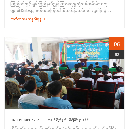
&nbsp;
ကြည်ဝင်းနှင့် ရှမ်းပြည်နယ်ညွှန်ကြားရေးမှူးရုံးဝန်ထမ်းမိသားစု
နေမှုများအကြောင်းကိုလည်းကောင်း၊ အမှတ်(၂၅)မူးယစ်ဆေးဝါး
များ၏&nbsp; ဒုတိယအကြိမ်ဝါဆိုသင်္ကန်းဆပ်ကပ် လှူဒါန်းပွဲ
တားဆီးနှိမ်နင်းရေးရဲတပ်ဖွဲ့စုတောင်ကြီးမှ ရဲအုပ် အောင်ဝေလင်းက
အခမ်းအနားကို တိုင်းရင်းသားလူမျိုးများရေးရာဝန်ကြီးဌာန၊ ရှမ်းပြည်
မူးယစ်ဆေးဝါးနှင့် စိတ်ကို ပြောင်းလဲစေတက်သော ဆေးဝါးများ
ဆက်လက်ဖတ်ရှုပါရန်
နယ်ညွှန်ကြား ရေးမှူးရုံး အစည်းအ‌ဝေးခန်းမ၌ ၂၃-၈-၂၀၂၃ ရက်နေ့
ဆိုင်ရာ အန္တရာယ်တို့ကိုလည်းကောင်း၊ အမှတ်(၂) လူကုန် ကူးမှုတာဆီး
တွင် ကျင်းပပြုလုပ်ခဲ့ပါသည်။ရှေးဦးစွာ ရှမ်းပြည်နယ်အစိုးရအဖွဲ့ဝင်
နှိမ်နင်းရေးရဲတပ်ဖွဲ့စိတ်အောင်ပန်းမှ ရဲအုပ် ဝင်းညွန့်ဦးက လူကုန်ကူး
တိုင်းရင်းသားရေးရာဝန်ကြီးနှင့် ဧည့်ပရိသတ်များက တောင်ကြီးမြို့၊
မှုတားဆီး နှိမ်နင်းရေးဆိုင်ရာ ကိစ္စရပ်များအကြောင်းကို
ဘုရားကိုးဆူကျောင်းတိုက် ဆရာတော်အမှူးပြုသည့် ပင့်သံဃာ (၅) ပါး
06
လည်းကောင်း၊ ကလောမြို့နယ် လူမှုဝန်ထမ်းဦးစီး ဌာနမှ ဦးစီးအရာရှိ
ထံမှ ငါးပါး သီလခံယူဆောက်တည်ခြင်း၊ ပရိတ်တရားတော်နာယူခြင်း၊
ဒေါ်သူဇာအောင်က အမျိုးသမီးအခွင့်အရေး၊ မသန်စွမ်းအခွင့်အရေး၊
&nbsp; ဆရာတော်သံဃာတော်များထံ ဝါဆို သင်္ကန်းနှင့် လှူဖွယ်ဝတ္ထု
SEP
ကလေး သူငယ်အခွင့်အရေး၊ အဆိုးရွားဆုံးပုံစံဖြင့်ခိုင်းစေခံရသော
ပစ္စည်းများ ဆက်ကပ်လှူဒါန်းခြင်းများ ပြုလုပ်ခဲ့ကြပါသည်။
ကလေးအလုပ်သမားများ ဖယ်ရှားရေး ကိစ္စရပ်များနှင့် လူမှုရေး
ဆက်လက်၍ ဝန်ကြီးနှင့် ဧည့်ပရိသတ်များက ဆရာတော်သံဃာတော်
ပင်စင်တို့နှင့်စပ်လျဉ်းသည့် ကိစ္စရပ်များအကြောင်းကိုလည်းကောင်း၊
များထံမှ ရေစက်ချ အနုမောဒနာတရားများနာယူကာ ကောင်းမှုကုသိုလ်
&nbsp; အသီးသီးအသိပညာပေးရှင်းလင်းပြောကြားခဲ့ကြပါသည်။
အစုစုတို့အတွက် ရေစက်သွန်းချ အမျှပေး ဝေခဲ့ကြပြီးနောက်
ထို့နောက် ရှမ်းပြည်နယ်အစိုးရအဖွဲ့မှ ထောက်ပံ့ပစ္စည်းများကို ဒေသခံ
ဆရာတော်သံဃာတော်များကို နေ့ဆွမ်းဆက်ကပ်လှူဒါန်းခဲ့ကြောင်း သိရှိ
များထံပေးအပ်ခဲ့ပြီး တိုင်းရင်းသားအခွင့်အရေးများကာကွယ်
ရပါ သည်။
စောင့်ရှောက်ရေးဦးစီးဌာန၊ ရှမ်းပြည်နယ်ညွှန်ကြားရေး မှူးရုံး
မှ&nbsp; ဝန်ထမ်းများက ရပ်ရွာအခြေပြုအသက်မွေးဝမ်းကျောင်း
ပညာလိုအပ်ချက်တို့ကို စစ်တမ်း ကောက်ယူခဲ့ရာ ကလောမြို့နယ်
အတွင်းရှိ “တောင်ရိုး” တိုင်းရင်းသား (၁၀၀) ဦးတို့က စစ်တမ်း
မေးခွန်းလွှာများကို ဖြေဆိုခဲ့ကြကြောင်း သိရှိရပါသည်။&nbsp;
06 SEPTEMBER 2023
ကချင်ပြည်နယ်၊ မြစ်ကြီးနားခရိုင်
တိုင်းရင်းသားအချင်းချင်း စည်းလုံးညီညွတ်ရေးအတွက် ရည်ရွယ်ပြီး