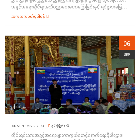
(၂၉-၉-၂၀၂၃)ရက်နေ့အထိ (၁၅)ရက်ကြာ ဖွင့်လှစ်သင်ကြားပေးသွား
အခွင့်အရေးဆိုင်ရာအသိပညာပေးဟောပြောခြင်းနှင့် ရပ်ရွာအခြေပြု
မည်ဖြစ်ပြီး သင်တန်းသား (၂၁) ဦးတို့က တက်ရောက်သင်ကြားသွား
အသက်မွေးဝမ်းကျောင်းပညာ လိုအပ်ချက်တို့ကို ဆန်းစစ်စီမံခြင်း
မည်ဖြစ်ကြောင်း သိရှိရပါသည်။
ဆက်လက်ဖတ်ရှုပါရန်
အစီအစဉ်ကို ၈-၉-၂၀၂၃ ရက်နေ့တွင် ရှမ်းပြည်နယ်၊ တောင်ကြီး
မြို့နယ်၊ ကျောက်တလုံးကြီးမြို့၊ ပင်တွန်ကျေးရွာအုပ်စု၊ မဲတိုင်ကျေးရွာ
ဘုန်းကြီးကျောင်း၌ ကျင်းပပြုလုပ်ခဲ့ပါသည်။&nbsp;အခမ်းအနား
တွင် ရှမ်းပြည်နယ်အစိုးရအဖွဲ့ဝင်၊ တိုင်းရင်းသားရေးရာဝန်ကြီး ဦး
06
အောင်ကြည်ဝင်းက အဖွင့်အမှာစကားပြောကြားခြင်း၊ တိုင်းရင်းသား
အခွင့်အရေးများကာကွယ် စောင့်ရှောက်ရေးဦးစီးဌာန၊ ရှမ်းပြည်နယ်
SEP
ညွှန်ကြားရေးမှူးရုံးမှ ဒုတိယညွှန်ကြားရေးမှူး ဦးချစ်ဇော်လင်း က
တိုင်းရင်းသားလူမျိုးများ၏အခွင့်အရေးကာကွယ်စောင့်ရှောက်သည့်
ဥပဒေ၊ နည်းဥပဒေများပါ အချက်အလက်များ၊ တိုင်းရင်းသား
အခွင့်အရေးဆိုင်ရာမဟာဗျူဟာနှင့် အမျိုးသမီးအခွင့်အရေး၊ မ
သန်စွမ်းအခွင့် အရေး၊ ကလေးသူငယ်အခွင့်အရေး၊ အဆိုးရွားဆုံးပုံစံ
ဖြင့်ခိုင်းစေခံရသော ကလေး အလုပ်သမားများ ဖယ်ရှားရေး ကိစ္စရပ်
များနှင့် လူမှုရေးပင်စင်တို့နှင့်စပ်လျဉ်းသည့် ကိစ္စရပ်များ အကြောင်း
တို့ကိုလည်းကောင်း၊ ကျောက်တလုံးကြီးမြို့ အထွေထွေအုပ်ချုပ်ရေး
ဦးစီးဌာနမှ မြို့နယ် အုပ်ချုပ်ရေးမှူးက ကြိုဆိုနှုတ်ခွန်းဆက်စကားပြော
ကြားခြင်းနှင့် အထွေထွေအုပ်ချုပ်ရေးဦးစီး ဌာန၏ လုပ်ငန်း
06 SEPTEMBER 2023
ရှမ်းပြည်နယ်
ဆောင်ရွက်နေမှုများကို လည်းကောင်း၊ တိုင်းရင်းသားစာပေနှင့်
တိုင်းရင်းသားအခွင့်အရေးများကာကွယ်စောင့်ရှောက်ရေးဦးစီးဌာန၊
ယဉ်ကျေးမှုဦးစီး ဌာနမှ လက်ထောက်ညွှန်ကြားရေးမှူး ဦးမျိုးဇော်