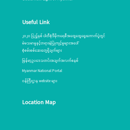
ပေးသွားမည်ဖြစ်ပြီး သင်တန်းသား၊ သင်တန်းသူ(၄၀) ဦး တက်ရောက်
သင်ကြားသွားမည်ဖြစ်ကြောင်းသိရှိရပါသည်။&nbsp;
Useful Link
၂၀၂၀ ပြည့်နှစ် ပါတီစုံဒီမိုကရေစီအထွေထွေရွေးကောက်ပွဲတွင်
မဲမသမာမှုနှင့်တရားမဲ့ပြုကျင့်မှုများအပေါ်
စုံစမ်းစစ်ဆေးတွေ့ရှိချက်များ
မြန်မာ့ဥပဒေသတင်းအချက်အလက်စနစ်
Myanmar National Portal
ဝန်ကြီးဌာန website များ
Location Map