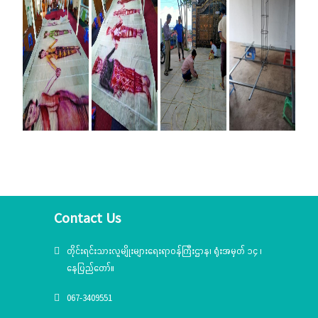
Contact Us
တိုင်းရင်းသားလူမျိုးများရေးရာဝန်ကြီးဌာန၊ ရုံးအမှတ် ၁၄ ၊
နေပြည်တော်။
067-3409551