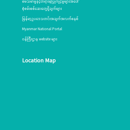
မဲမသမာမှုနှင့်တရားမဲ့ပြုကျင့်မှုများအပေါ်
စုံစမ်းစစ်ဆေးတွေ့ရှိချက်များ
မြန်မာ့ဥပဒေသတင်းအချက်အလက်စနစ်
Myanmar National Portal
ဝန်ကြီးဌာန website များ
Location Map