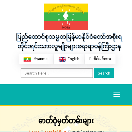
ပြည်ထောင်စုသမ္မတမြန်မာနိုင်ငံတော်အစိုးရ
တိုင်းရင်းသားလူမျိုးများရေးရာဝန်ကြီးဌာန
Myanmar
English
တိုင်းရင်းသား
Search
Toggle
navigati
ဓာတ်ပုံမှတ်တမ်းများ