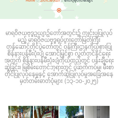
Home
သတင်းမီဒီယာ
ဓာတ်ပုံမှတ်တမ်းများ
မာရဝိဇယဗုဒ္ဓဥယျာဉ်တော်အတွင်း၌ ကျင်းပပြုလုပ်
မည့် မာရဝိဇယဗုဒ္ဓရုပ်ပွားတော်မြတ်ကြီး
တန်ဆောင်တိုင်ပွဲတော်တွင် ဝန်ကြီးဌာနကိုယ်စားပြု
စိန်နားပန်မီးပုံးပျံ အောင်မြင်စွာ လွှတ်တင်နိုင်ရေး
အတွက် စိန်နားပန်မီးပုံးပျံကိုယ်ထည်တွင် ပန်းချီရေး
ဆွဲခြင်း၊ မြစိမ်းတောင်ဘုရားတွင် ပွဲဆက်ကပ်မှု၊ မီးစာ
တိုင်ပြုလုပ်နေမှုနှင့် အောက်ဆွဲပြုလုပ်မှုအခြေအနေ
မှတ်တမ်းဓာတ်ပုံများ (၁၃-၁၀-၂၀၂၅)