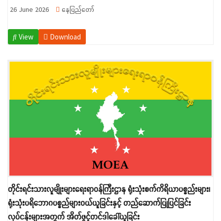
26 June 2026
နေပြည်တော်
View
Download
တိုင်းရင်းသားလူမျိုးများရေးရာဝန်ကြီးဌာန ရုံးသုံးစက်ကိရိယာပစ္စည်းများ၊
ရုံးသုံးပရိဘောဂပစ္စည်များဝယ်ယူခြင်းနှင့် တည်ဆောက်ပြုပြင်ခြင်း
လုပ်ငန်းများအတွက် အိတ်ဖွင့်တင်ဒါခေါ်ယူခြင်း