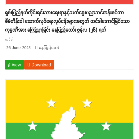
ရှမ်းပြည်နယ်တိုင်းရင်းသားရေးရာနှင့်သက်မွေးပညာသင်တန်းစင်တာ
စီမံကိန်းပါ ဆောက်လုပ်ရေးလုပ်ငန်းများအတွက် တင်ဒါအောင်မြင်သော
ကုမ္ပဏီအား ကြေညာခြင်း နေပြည်တော်၊ ဇွန်လ (၂၆) ရက်
တင်ဒါ
26 June 2023
နေပြည်တော်
View
Download