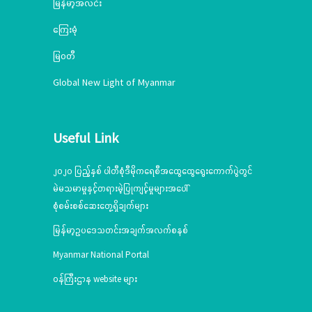
မြန်မာ့အလင်း
ကြေးမုံ
မြဝတီ
Global New Light of Myanmar
Useful Link
၂၀၂၀ ပြည့်နှစ် ပါတီစုံဒီမိုကရေစီအထွေထွေရွေးကောက်ပွဲတွင်
မဲမသမာမှုနှင့်တရားမဲ့ပြုကျင့်မှုများအပေါ်
စုံစမ်းစစ်ဆေးတွေ့ရှိချက်များ
မြန်မာ့ဥပဒေသတင်းအချက်အလက်စနစ်
Myanmar National Portal
ဝန်ကြီးဌာန website များ