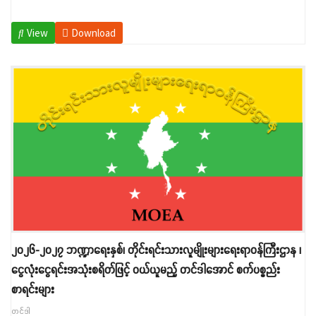
View
Download
၂၀၂၆-၂၀၂၇ ဘဏ္ဍာရေးနှစ်၊ တိုင်းရင်းသားလူမျိုးများရေးရာဝန်ကြီးဌာန ၊
ငွေလုံးငွေရင်းအသုံးစရိတ်ဖြင့် ဝယ်ယူမည့် တင်ဒါအောင် စက်ပစ္စည်း
စာရင်းများ
တင်ဒါ