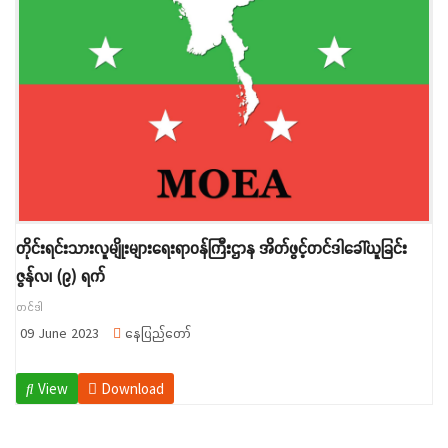
တိုင်းရင်းသားလူမျိုးများရေးရာဝန်ကြီးဌာန အိတ်ဖွင့်တင်ဒါခေါ်ယူခြင်း
ဇွန်လ၊ (၉) ရက်
တင်ဒါ
09 June 2023
နေပြည်တော်
View
Download