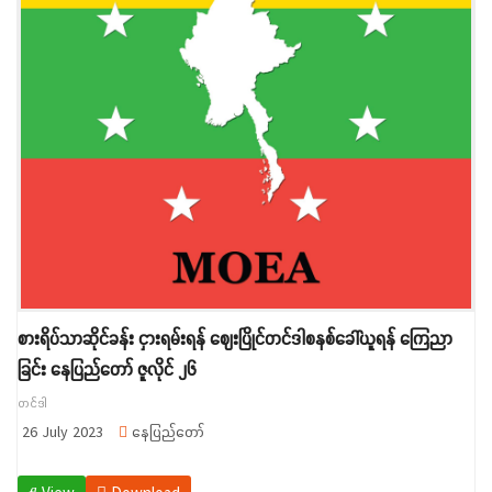
စားရိပ်သာဆိုင်ခန်း ငှားရမ်းရန် ဈေးပြိုင်တင်ဒါစနစ်ခေါ်ယူရန် ကြေညာ
ခြင်း နေပြည်တော် ဇူလိုင် ၂၆
တင်ဒါ
26 July 2023
နေပြည်တော်