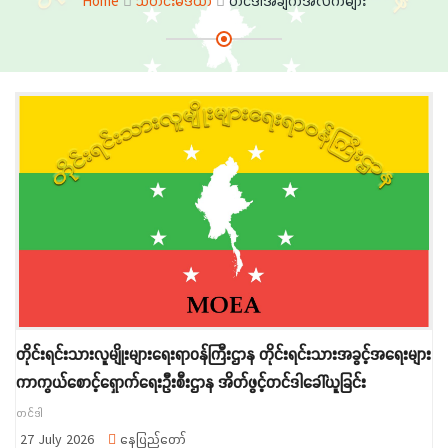
Home
သတင်းမီဒီယာ
တင်ဒါအချက်အလက်များ
တိုင်းရင်းသားလူမျိုးများရေးရာဝန်ကြီးဌာန တိုင်းရင်းသားအခွင့်အရေးများ
ကာကွယ်စောင့်ရှောက်ရေးဦးစီးဌာန အိတ်ဖွင့်တင်ဒါခေါ်ယူခြင်း
တင်ဒါ
27 July 2026
နေပြည်တော်