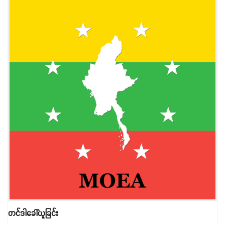
တင်ဒါခေါ်ယူခြင်း