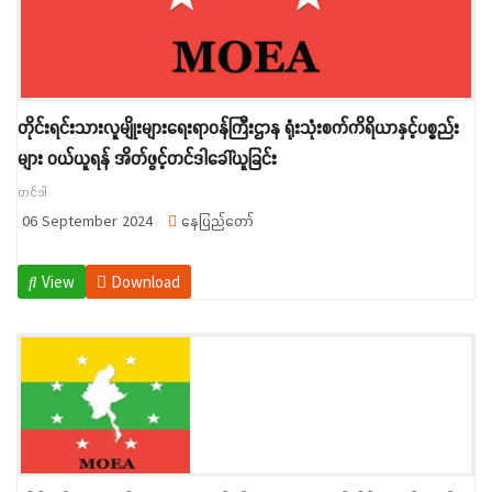
တိုင်းရင်းသားလူမျိုးများရေးရာဝန်ကြီးဌာန ရုံးသုံးစက်ကိရိယာနှင့်ပစ္စည်း
များ ဝယ်ယူရန် အိတ်ဖွင့်တင်ဒါခေါ်ယူခြင်း
တင်ဒါ
06 September 2024
နေပြည်တော်
View
Download