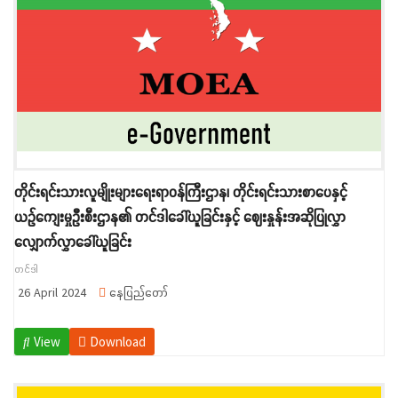
တိုင်းရင်းသားလူမျိုးများရေးရာဝန်ကြီးဌာန၊ တိုင်းရင်းသားစာပေနှင့်
ယဉ်ကျေးမှုဦးစီးဌာန၏ တင်ဒါခေါ်ယူခြင်းနှင့် ဈေးနှုန်းအဆိုပြုလွှာ
လျှောက်လွှာခေါ်ယူခြင်း
တင်ဒါ
26 April 2024
နေပြည်တော်
View
Download