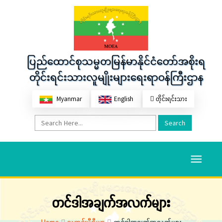
ပြည်ထောင်စုသမ္မတမြန်မာနိုင်ငံတော်အစိုးရ
တိုင်းရင်းသားလူမျိုးများရေးရာဝန်ကြီးဌာန
Myanmar
English
တိုင်းရင်းသား
Search
Toggle
navigati
တင်ဒါအချက်အလက်များ