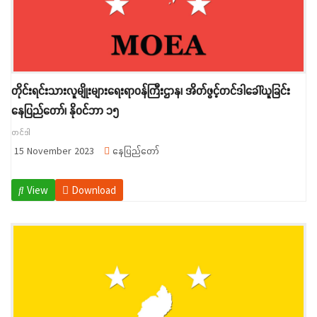
တိုင်းရင်းသားလူမျိုးများရေးရာဝန်ကြီးဌာန၊ အိတ်ဖွင့်တင်ဒါခေါ်ယူခြင်း
နေပြည်တော်၊ နိုဝင်ဘာ ၁၅
တင်ဒါ
15 November 2023
နေပြည်တော်
View
Download