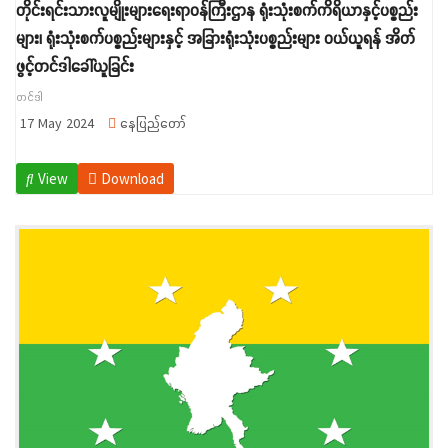
တိုင်းရင်းသားလူမျိုးများရေးရာဝန်ကြီးဌာန ရုံးသုံးစက်ကိရိယာနှင့်ပစ္စည်း
များ၊ ရုံးသုံးစက်ပစ္စည်းများနှင့် အခြားရုံးသုံးပစ္စည်းများ ဝယ်ယူရန် အိတ်
ဖွင့်တင်ဒါခေါ်ယူခြင်း
တင်ဒါ
17 May 2024
နေပြည်တော်
View
Download