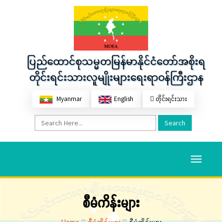
ပြည်ထောင်စုသမ္မတမြန်မာနိုင်ငံတော်အစိုးရ
တိုင်းရင်းသားလူမျိုးများရေးရာဝန်ကြီးဌာန
Myanmar
English
တိုင်းရင်းသား
Search
Toggle
navigati
စီမံကိန်းများ