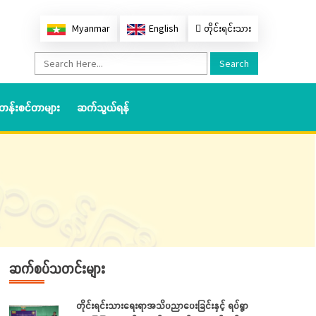
Myanmar
English
တိုင်းရင်းသား
Search
တန်းစင်တာများ
ဆက်သွယ်ရန်
ဆက်စပ်သတင်းများ
တိုင်းရင်းသားရေးရာအသိပညာပေးခြင်းနှင့် ရပ်ရွာ