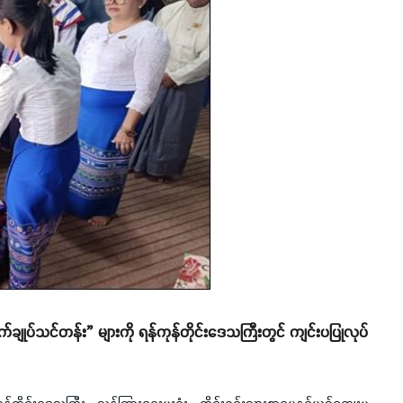
ချုပ်သင်တန်း” များကို ရန်ကုန်တိုင်းဒေသကြီးတွင် ကျင်းပပြုလုပ်