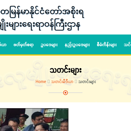
တမြန်မာနိုင်ငံတော်အစိုးရ
ျိုးများရေးရာဝန်ကြီးဌာန
ဒီယာ
ဖတ်မှတ်စရာ
ဥပဒေများ
နည်းဥပဒေများ
စီမံကိန်းများ
သင်
သတင်းများ
Home
သတင်းမီဒီယာ
သတင်းများ