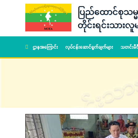
ပြည်ထောင်စုသမ္မ
တိုင်းရင်းသားလူမ
ဌာနအကြောင်း
လုပ်ငန်းဆောင်ရွက်ချက်များ
သတင်းမီ