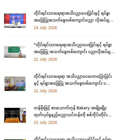
ဒေသကြီးတွင် ကျင်းပပြုလုပ်
တိုင်းရင်းသားရေးရာအသိပညာပေးခြင်းနှင့် ရပ်ရွာ
အခြေပြုအသက်မွေးဝမ်းကျောင်းပညာ လိုအပ်ချက်
တို့ကို ဆန်းစစ်စီမံခြင်းအစီအစဉ်ကို ဧရာဝတီတိုင်း
24 July 2026
ဒေသကြီးတွင် ကျင်းပပြုလုပ်
“တိုင်းရင်းသားရေးရာအသိပညာပေးခြင်းနှင့် ရပ်ရွာ
အခြေပြု အသက်မွေးဝမ်းကျောင်း ပညာလိုအပ်ချက်
ဆန်းစစ်စီမံခြင်း အစီအစဉ်” နှင့် “အခြေခံစက်ချုပ်
22 July 2026
သင်တန်း” ကို ရန်ကုန်တိုင်းဒေသကြီးတွင် ကျင်းပ
ပြုလုပ်
တိုင်းရင်းသားရေးရာ အသိပညာပေးဟောပြောခြင်း
နှင့် ရပ်ရွာအခြေပြု အသက်မွေးဝမ်းကျောင်း ပညာ
လိုအပ်ချက်တို့ကို ဆန်းစစ်စီမံခြင်း အစီအစဉ်ကို
22 July 2026
မွန်ပြည်နယ်တွင် ကျင်းပပြုလုပ်
တန်ဖိုးမြင့် စားသောက်ကုန် Bakery အမျိုးမျိုး
ထုတ်လုပ်မှုနည်းပညာသင်တန်းကို စစ်ကိုင်းတိုင်း
ဒေသကြီး၊ လဟယ်မြို့၌ ဖွင့်လှစ်
23 July 2026
တိုင်းရင်းသားရေးရာ အသိပညာပေးခြင်းနှင့် ရပ်ရွာ