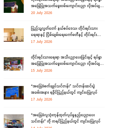
အခြေပြုအသက်မွေးဝမ်းကျောင်းပညာ လိုအပ်ချက်
များကို ဆန်းစစ်စီမံခြင်း အစီအစဉ်ကို ပဲခူးတိုင်း
20 July 2026
ဒေသကြီးတွင် ကျင်းပပြုလုပ်
ပြည်သူ့လွှတ်တော် နယ်စပ်ဒေသ၊ တိုင်းရင်းသား
ရေးရာနှင့် ငြိမ်းချမ်းရေးကော်မတီနှင့် တိုင်းရင်းသား
လူမျိုးများရေးရာဝန်ကြီးဌာနတို့ တွေ့ဆုံဆွေးနွေး
17 July 2026
တိုင်းရင်းသားရေးရာ အသိပညာပေးခြင်းနှင့် ရပ်ရွာ
အခြေပြုအသက်မွေးဝမ်းကျောင်းပညာ လိုအပ်ချက်
တို့ကို ဆန်းစစ်စီမံခြင်း အစီအစဉ်ကို ပဲခူးတိုင်းဒေသ
15 July 2026
ကြီးတွင် ကျင်းပပြုလုပ်
“အခြေခံစက်ချုပ်သင်တန်း” သင်တန်းဆင်းပွဲ
အခမ်းအနား ရခိုင်ပြည်နယ်တွင် ကျင်းပပြုလုပ်
17 July 2026
“အခြေခံလူသုံးကုန်ထုတ်လုပ်မှုနည်းပညာပေး
သင်တန်း” ကို ကရင်ပြည်နယ်တွင် ကျင်းပပြုလုပ်