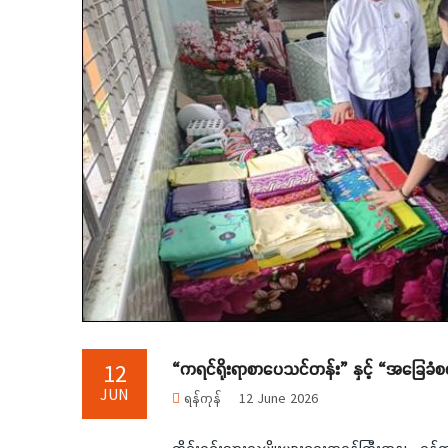
“ကရင်ရိုးရာစာပေသင်တန်း” နှင့် “အခြေခံစက်
12
JUN
ရန်ကုန်
12 June 2026