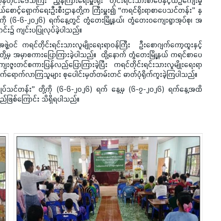
န်တိုင်းဒေသကြီး ညွှန်ကြားရေးမှူးရုံး တိုင်းရင်းသားစာပေနှင့်ယဉ်ကျေးမှု
ယ်စောင့်ရှောက်ရေးဦးစီးဌာနတို့က ကြီးမှူး၍ “ကရင်ရိုးရာစာပေသင်တန်း” နှ
းကို (၆-၆-၂၀၂၆) ရက်နေ့တွင် တွံတေးမြို့နယ်၊ တွံတေးဝကျေးရွာအုပ်စု၊ အ
ာင်း၌ ကျင်းပပြုလုပ်ခဲ့ပါသည်။
ဲ့ဝင် ကရင်တိုင်းရင်းသားလူမျိုးရေးရာဝန်ကြီး ဦးစောဂျက်ကော့ထူးနှင့်
တို့မှ အမှာစကားပြောကြားခဲ့ပါသည်။ ထို့နောက် တွံတေးမြို့နယ် ကရင်စာပေ
ျေးဇူးတင်စကားပြန်လည်ပြောကြားခဲ့ပြီး ကရင်တိုင်းရင်းသားလူမျိုးရေးရာ
 တက်ရောက်လာကြသူများ စုပေါင်းမှတ်တမ်းတင် ဓာတ်ပုံရိုက်ကူးခဲ့ကြပါသည်။
ျုပ်သင်တန်း” တို့ကို (၆-၆-၂၀၂၆) ရက် နေ့မှ (၆-၇-၂၀၂၆) ရက်နေ့အထိ
းမည်ဖြစ်ကြောင်း သိရှိရပါသည်။