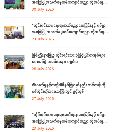
အခြေပြုအသက်မွေးဝမ်းကျောင်းပညာ လိုအပ်ချက်
တို့ကို ဆန်းစစ်စီမံခြင်းအစီအစဉ်ကို ကချင်ပြည်နယ်
30 July 2026
တွင် ကျင်းပပြုလုပ်
“တိုင်းရင်းသားရေးရာအသိပညာပေးခြင်းနှင့် ရပ်ရွာ
အခြေပြု အသက်မွေးဝမ်းကျောင်းပညာ လိုအပ်ချက်
ဆန်းစစ်စီမံခြင်း အစီအစဉ်”
23 July 2026
မြစ်ကြီးနားမြို့၌ တိုင်းရင်းသားပုံပြပုံပြင်စာအုပ်များ
ပေးအပ်ပွဲ အခမ်းအနား ကျင်းပ
28 July 2026
ဝါးလက်မှုနှင့်ကတ္တီပါဖိနပ်ပြုလုပ်နည်း သင်တန်းကို
စစ်ကိုင်းတိုင်းဒေသကြီးတွင် ဖွင့်လှစ်
27 July 2026
“တိုင်းရင်းသားရေးရာအသိပညာပေးခြင်းနှင့် ရပ်ရွာ
အခြေပြုအသက်မွေးဝမ်းကျောင်းပညာ လိုအပ်ချက်
တို့ကို ဆန်းစစ်စီမံခြင်း အစီအစဉ်”ကို စစ်ကိုင်းတိုင်း
23 July 2026