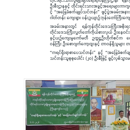
တိုင်းရင်းသားလူမျိုးများရေးရာဝန်ကြီးဌာန၊ ရန်ကု
ဦးစီးဌာနနှင့် တိုင်းရင်းသားအခွင့်အရေးများကာကွ
င့် “အခြေခံစက်ချုပ်သင်တန်း” ဖွင့်ပွဲအခမ်းအနာ
ဂါတ်တန်း ကျေးရွာ၊ ပန်းဥယျာဉ်ဘုန်းတော်ကြီးကျေ
အခမ်းအနားတွင် ရန်ကုန်တိုင်းဒေသကြီးအစိုးရအဖွ
တိုင်းဒေသကြီးလွှတ်တော်ကိုယ်စားလှယ် ဦးနေဝင်း
နှင့်ယဉ်ကျေးမှုကော်မတီ ဥက္ကဋ္ဌဦးဟိုက်စင်က က
ဝန်ကြီး ဦးစောဂျက်ကော့ထူးနှင့် တာဝန်ရှိသူများ
“ကရင်ရိုးရာစာပေသင်တန်း” နှင့် “အခြေခံစက်ခ
သင်တန်းသူစုစုပေါင်း (၂၀) ဦးစီဖြင့် ဖွင့်လှစ်သွာ