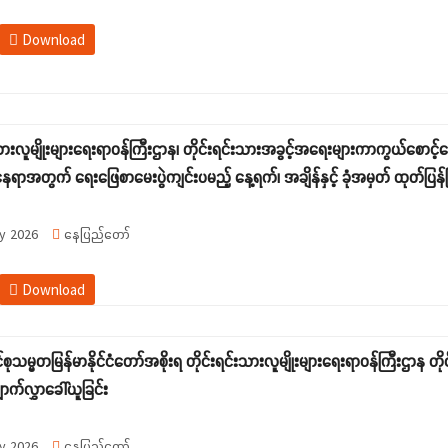
Download
းသားလူမျိုးများရေးရာဝန်ကြီးဌာန၊ တိုင်းရင်းသားအခွင့်အရေးများကာကွယ်စောင့်
ရာအတွက် ရေးဖြေစာမေးပွဲကျင်းပမည့် နေ့ရက်၊ အချိန်နှင့် ခုံအမှတ် ထုတ်ပြန်ခ
y 2026
နေပြည်တော်
Download
စုသမ္မတမြန်မာနိုင်ငံတော်အစိုးရ တိုင်းရင်းသားလူမျိုးများရေးရာဝန်ကြီးဌာန 
ာက်လွှာခေါ်ယူခြင်း
y 2026
နေပြည်တော်