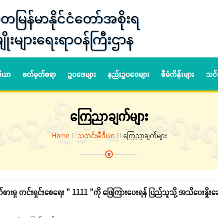
တမြန်မာနိုင်ငံတော်အစိုးရ
ျိုးများရေးရာဝန်ကြီးဌာန
ဒီယာ
ဖတ်မှတ်စရာ
ဥပဒေများ
နည်းဥပဒေများ
စီမံကိန်းများ
သင်
ကြေညာချက်များ
Home
သတင်းမီဒီယာ
ကြေညာချက်များ
ားမှု ကင်းရှင်းစေရေး " 1111 "ကို ‌ဖြေကြားပေးရန် ပြည်သူသို့ အသိပေးနှိုးဆေ