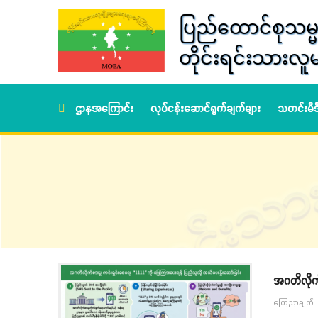
ပြည်ထောင်စုသမ္မ
တိုင်းရင်းသားလူမ
ဌာနအကြောင်း
လုပ်ငန်းဆောင်ရွက်ချက်များ
သတင်းမီ
အဂတိလိုက်စ
ကြေညာချက်