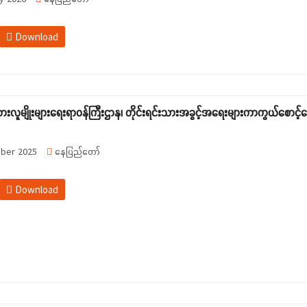
Download
သားလူမျိုးများရေးရာဝန်ကြီးဌာန၊ တိုင်းရင်းသားအခွင့်အရေးများကာကွယ်စောင့်ရှ
ber 2025
နေပြည်တော်
Download