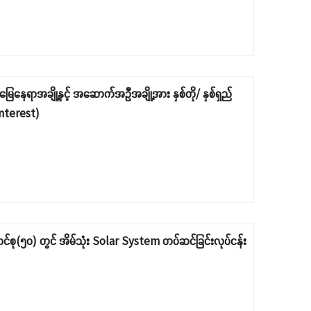
 မြေနေရာအချို့နှင့် အဆောက်အဦအချို့အား နှစ်တို/ နှစ်ရှည်
Interest)
ောင်စု(၅၀) တွင် အိမ်သုံး Solar System တပ်ဆင်ခြင်းလုပ်ငန်း