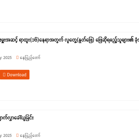
းမှူးအဆင့် ရာထူး(၁၆)နေရာအတွက် လူတွေ့(နှုတ်ဖြေ) ဖြေဆိုရမည့်သူများ၏ ခုံအ
y 2025
နေပြည်တော်
Download
ာက်လွှာခေါ်ယူခြင်း
y 2025
နေပြည်တော်