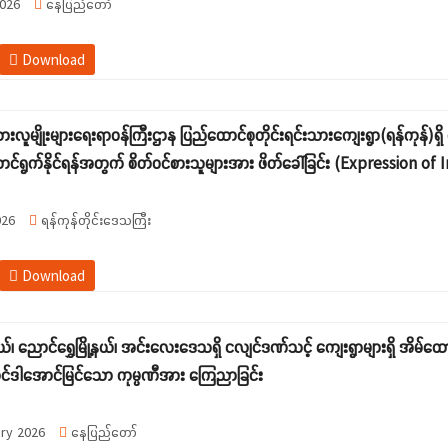
026
နေပြည်တော်
Download
သားလူမျိုးများရေးရာဝန်ကြီးဌာန ပြည်ထောင်စုတိုင်းရင်းသားကျေးရွာ(ရန်ကုန်)ရှိ
ောင်ရွက်နိုင်ရန်အတွက် စိတ်ဝင်စားသူများအား ဖိတ်ခေါ်ခြင်း (Expression of 
026
ရန်ကုန်တိုင်းဒေသကြီး
Download
နယ်၊ ညောင်ရွှေမြို့နယ်၊ အင်းလေးဒေသရှိ ငလျင်ဒဏ်သင့် ကျေးရွာများရှိ အိမ်ထ
်ဒါအောင်မြင်သော ကုမ္ပဏီအား ကြေညာခြင်း
ry 2026
နေပြည်တော်