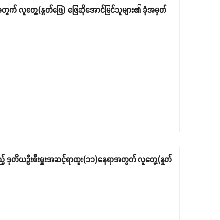
တွက် လူတွေ့(နှုတ်ဖြေ) ဖြေဆိုအောင်မြင်သူများ၏ ခုံအမှတ်
သည့် ဒုတိယဦးစီးမှူးအဆင့်ရာထူး(၁၁)နေရာအတွက် လူတွေ့(နှုတ်