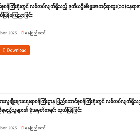
စုဝန်ကြီးရုံးတွင် လစ်လပ်လျက်ရှိသည့် ဒုတိယဦးစီးမှူးအဆင့်ရာထူး(၁၁)နေရာအ
တ်ပြန်ကြေညာခြင်း
ber 2025
နေပြည်တော်
Download
းသားလူမျိုးများရေးရာဝန်ကြီးဌာန ပြည်ထောင်စုဝန်ကြီးရုံးတွင် လစ်လပ်လျက်ရှိ
ုရမည့်သူများ၏ ခုံအမှတ်စာရင်း ထုတ်ပြန်ခြင်း
ber 2025
နေပြည်တော်