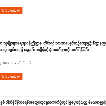
Download
းသားလူမျိုးများရေးရာဝန်ကြီးဌာန၊ တိုင်းရင်းသားစာပေနှင့်ယဉ်ကျေးမှုဦးစီးဌာ
းပွဲ ကျင်းပမည့် နေ့ရက်၊ အချိန်နှင့် ခုံအမှတ်များကို ထုတ်ပြန်ခြင်း
y 2025
နေပြည်တော်
Download
နှစ် ပါတီစုံဒီမိုကရေစီအထွေထွေရွေးကောက်ပွဲတွင် ဖြစ်ပွားခဲ့သည့် မဲမသမာမှုနှင့်တ