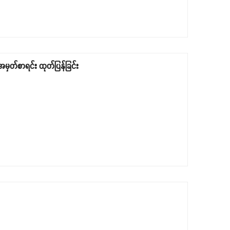
မှတ်စာရင်း ထုတ်ပြန်ခြင်း