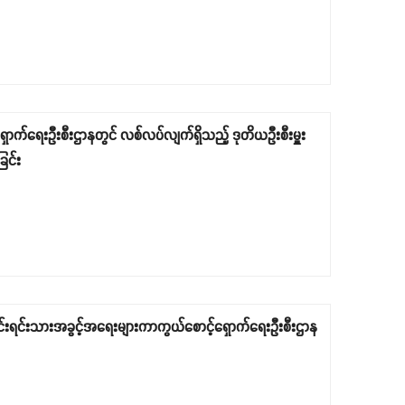
ရှောက်ရေးဦးစီးဌာနတွင် လစ်လပ်လျက်ရှိသည့် ဒုတိယဦးစီးမှူး
ြင်း
တိုင်းရင်းသားအခွင့်အရေးများကာကွယ်စောင့်ရှောက်ရေးဦးစီးဌာန