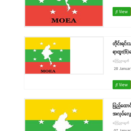
View
တိုင်းရင်
ရာထူး(၆)နေ
ကြေညာချက်
28 Januar
View
ပြည်ထောင်
အလုပ်လျှေ
ကြေညာချက်
07 Januar