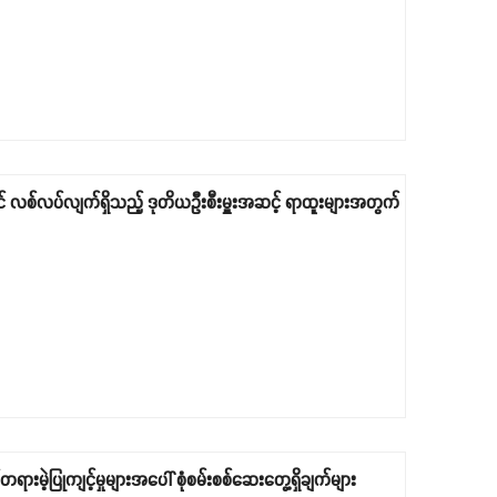
နတွင် လစ်လပ်လျက်ရှိသည့် ဒုတိယဦးစီးမှူးအဆင့် ရာထူးများအတွက်
ရားမဲ့ပြုကျင့်မှုများအပေါ် စုံစမ်းစစ်ဆေးတွေ့ရှိချက်များ