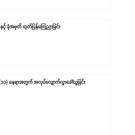
င့် ခုံအမှတ် ထုတ်ပြန်ကြေညာခြင်း
ထူး (၁၁) နေရာအတွက် အလုပ်လျှောက်လွှာခေါ်ယူခြင်း