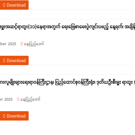
Download
းမှူးအဆင့်ရာထူး(၁၁)နေရာအတွက် ရေးဖြေစာမေးပွဲကျင်းပမည့် နေ့ရက်၊ အချိန်နှ
ber 2025
နေပြည်တော်
Download
သားလူမျိုးများရေးရာဝန်ကြီးဌာန၊ ပြည်ထောင်စုဝန်ကြီးရုံး၊ ဒုတိယဦးစီးမှူး ရာ
r 2025
နေပြည်တော်
Download