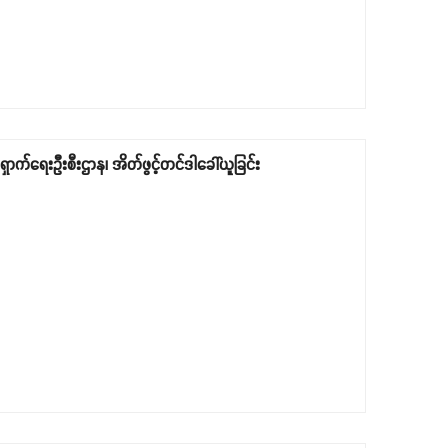
ောက်ရေးဦးစီးဌာန၊ အိတ်ဖွင့်တင်ဒါခေါ်ယူခြင်း