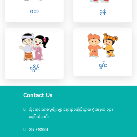
ဗမာ
မွန်
ရှမ်း
ရခိုင်
Contact Us
တိုင်းရင်းသားလူမျိုးများရေးရာဝန်ကြီးဌာန၊ ရုံးအမှတ် ၁၄ ၊
နေပြည်တော်။
067-3409551