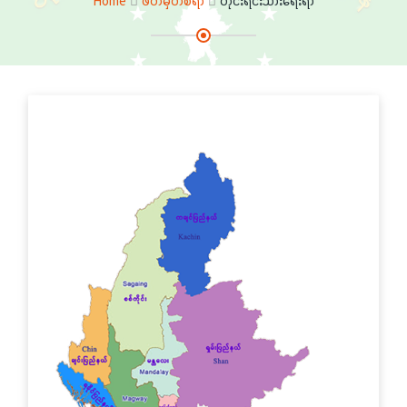
Home
ဖတ်မှတ်စရာ
တိုင်းရင်းသားရေးရာ