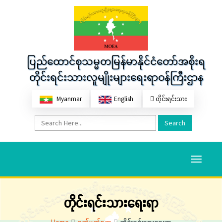
ပြည်ထောင်စုသမ္မတမြန်မာနိုင်ငံတော်အစိုးရ
တိုင်းရင်းသားလူမျိုးများရေးရာဝန်ကြီးဌာန
Myanmar
English
တိုင်းရင်းသား
Search
Toggle
navigati
တိုင်းရင်းသားရေးရာ