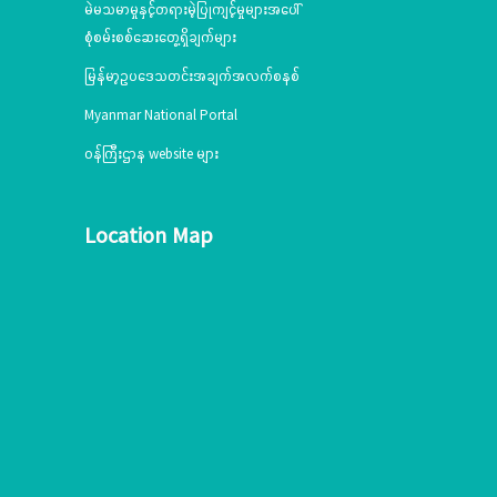
မဲမသမာမှုနှင့်တရားမဲ့ပြုကျင့်မှုများအပေါ်
စုံစမ်းစစ်ဆေးတွေ့ရှိချက်များ
မြန်မာ့ဥပဒေသတင်းအချက်အလက်စနစ်
Myanmar National Portal
ဝန်ကြီးဌာန website များ
Location Map