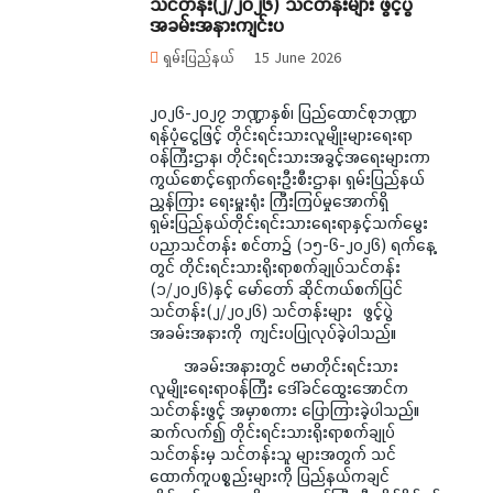
သင်တန်း(၂/၂၀၂၆) သင်တန်းများ ဖွင့်ပွဲ
အခမ်းအနားကျင်းပ
ရှမ်းပြည်နယ်
15 June 2026
၂၀၂၆-၂၀၂၇ ဘဏ္ဍာနှစ်၊ ပြည်ထောင်စုဘဏ္ဍာ
ရန်ပုံငွေဖြင့် တိုင်းရင်းသားလူမျိုးများရေးရာ
ဝန်ကြီးဌာန၊ တိုင်းရင်းသားအခွင့်အရေးများကာ
ကွယ်စောင့်ရှောက်ရေးဦးစီးဌာန၊ ရှမ်းပြည်နယ်
ညွှန်ကြား ရေးမှူးရုံး ကြီးကြပ်မှုအောက်ရှိ
ရှမ်းပြည်နယ်တိုင်းရင်းသားရေးရာနှင့်သက်မွေး
ပညာသင်တန်း စင်တာ၌ (၁၅-၆-၂၀၂၆) ရက်နေ့
တွင် တိုင်းရင်းသားရိုးရာစက်ချုပ်သင်တန်း
(၁/၂၀၂၆)နှင့် မော်တော် ဆိုင်ကယ်စက်ပြင်
သင်တန်း(၂/၂၀၂၆) သင်တန်းများ ဖွင့်ပွဲ
အခမ်းအနားကို ကျင်းပပြုလုပ်ခဲ့ပါသည်။
အခမ်းအနားတွင် ဗမာတိုင်းရင်းသား
လူမျိုးရေးရာဝန်ကြီး ဒေါ်ခင်ထွေးအောင်က
သင်တန်းဖွင့် အမှာစကား ပြောကြားခဲ့ပါသည်။
ဆက်လက်၍ တိုင်းရင်းသားရိုးရာစက်ချုပ်
သင်တန်းမှ သင်တန်းသူ များအတွက် သင်
ထောက်ကူပစ္စည်းများကို ပြည်နယ်ကချင်