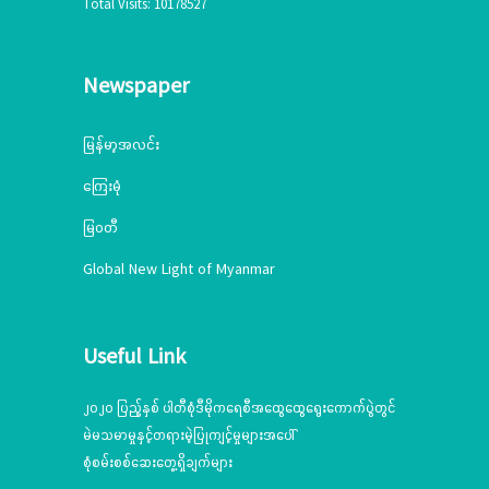
Total Visits: 10178527
Newspaper
မြန်မာ့အလင်း
ကြေးမုံ
မြဝတီ
Global New Light of Myanmar
Useful Link
၂၀၂၀ ပြည့်နှစ် ပါတီစုံဒီမိုကရေစီအထွေထွေရွေးကောက်ပွဲတွင်
မဲမသမာမှုနှင့်တရားမဲ့ပြုကျင့်မှုများအပေါ်
စုံစမ်းစစ်ဆေးတွေ့ရှိချက်များ