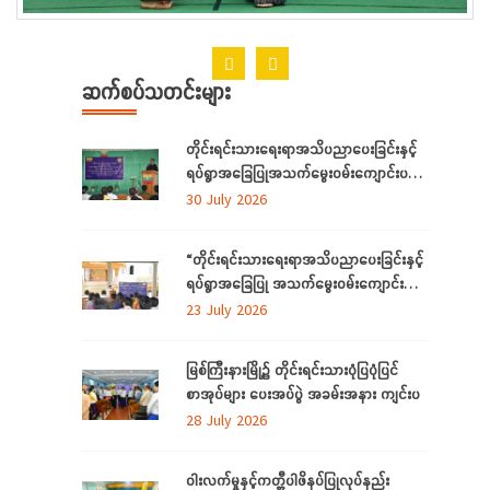
ဆက်စပ်သတင်းများ
တိုင်းရင်းသားရေးရာအသိပညာပေးခြင်းနှင့်
ရပ်ရွာအခြေပြုအသက်မွေးဝမ်းကျောင်းပညာ
လိုအပ်ချက်တို့ကို ဆန်းစစ်စီမံခြင်းအစီအစဉ်
30 July 2026
ကို ကချင်ပြည်နယ်တွင် ကျင်းပပြုလုပ်
“တိုင်းရင်းသားရေးရာအသိပညာပေးခြင်းနှင့်
ရပ်ရွာအခြေပြု အသက်မွေးဝမ်းကျောင်း
ပညာ လိုအပ်ချက် ဆန်းစစ်စီမံခြင်း
23 July 2026
အစီအစဉ်”
မြစ်ကြီးနားမြို့၌ တိုင်းရင်းသားပုံပြပုံပြင်
စာအုပ်များ ပေးအပ်ပွဲ အခမ်းအနား ကျင်းပ
28 July 2026
ဝါးလက်မှုနှင့်ကတ္တီပါဖိနပ်ပြုလုပ်နည်း