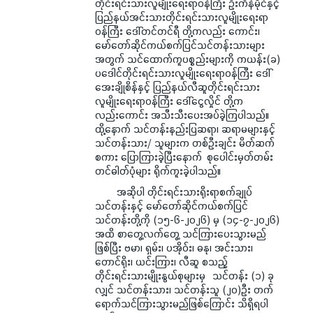
တိုင်းရင်းသားလူမျိုးရေးရာဝန်ကြီး ဦးကိန်မိုင်နှင့်
ပြည်နယ်အင်းသားတိုင်းရင်းသားလူမျိုးရေးရာ
ဝန်ကြီး ဒေါ်တင်တင်ရီ တို့ကလည်း ကောင်း၊
မော်တော်ဆိုင်ကယ်စက်ပြင်သင်တန်းသားများ
အတွက် သင်ထောက်ကူပစ္စည်းများကို ကယန်း(ခ)
ပဒေါင်တိုင်းရင်းသားလူမျိုးရေးရာဝန်ကြီး ဒေါ်
အေးချိုစိန်နှင့် ပြည်နယ်လီဆူတိုင်းရင်းသား
လူမျိုးရေးရာဝန်ကြီး ဒေါ်ငွေလှိုင် တို့က
လည်းကောင်း အသီးသီးပေးအပ်ခဲ့ကြပါသည်။
ထို့နောက် သင်တန်းနည်းပြဆရာ၊ ဆရာမများနှင့်
သင်တန်းသား/ သူများက တစ်ဦးချင်း မိတ်ဆက်
စကား ပြောကြားခဲ့ပြီးနောက် စုပေါင်းမှတ်တမ်း
တင်ဓါတ်ပုံများ ရိုက်ကူးခဲ့ပါသည်။
အဆိုပါ တိုင်းရင်းသားရိုးရာစက်ချုပ်
သင်တန်းနှင့် မော်တော်ဆိုင်ကယ်စက်ပြင်
သင်တန်းတို့ကို (၁၅-၆-၂၀၂၆) မှ (၁၄-၇-၂၀၂၆)
အထိ စာတွေ့လက်တွေ့ သင်ကြားပေးသွားမည်
ဖြစ်ပြီး ဗမာ၊ ရှမ်း၊ ပအိုဝ်း၊ ဓနု၊ အင်းသား၊
တောင်ရိုး၊ ယင်းကြား၊ လီဆူ စသည့်
တိုင်းရင်းသားမျိုးနွယ်စုများမှ သင်တန်း (၁) ခု
လျှင် သင်တန်းသား၊ သင်တန်းသူ (၂၀)ဦး တက်
ရောက်သင်ကြားသွားမည်ဖြစ်ကြောင်း သိရှိရပါ