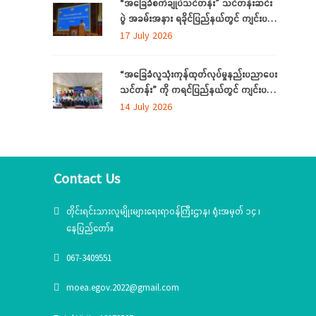
“အခြေခံစက်ချုပ်သင်တန်း” သင်တန်းဆင်း
ပွဲ အခမ်းအနား ရခိုင်ပြည်နယ်တွင် ကျင်းပ
ပြုလုပ်
17 July 2026
“အခြေခံလူသုံးကုန်ထုတ်လုပ်မှုနည်းပညာပေး
သင်တန်း” ကို ကရင်ပြည်နယ်တွင် ကျင်းပ
ပြုလုပ်
14 July 2026
Contact Us
တိုင်းရင်းသားလူမျိုးများရေးရာဝန်ကြီးဌာန၊ ရုံးအမှတ် ၁၄ ၊
နေပြည်တော်။
067-3409551
moea.egov.2022@gmail.com