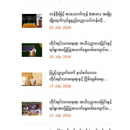
ကို ဆန်းစစ်စီမံခြင်း အစီအစဉ်ကို
မွန်ပြည်နယ်တွင် ကျင်းပပြုလုပ်
တန်ဖိုးမြင့် စားသောက်ကုန် Bakery အမျိုး
မျိုးထုတ်လုပ်မှုနည်းပညာသင်တန်းကို
စစ်ကိုင်းတိုင်းဒေသကြီး၊ လဟယ်မြို့၌ ဖွင့်လှစ်
23 July 2026
တိုင်းရင်းသားရေးရာ အသိပညာပေးခြင်းနှင့်
ရပ်ရွာအခြေပြုအသက်မွေးဝမ်းကျောင်းပညာ
လိုအပ်ချက်များကို ဆန်းစစ်စီမံခြင်း
20 July 2026
အစီအစဉ်ကို ပဲခူးတိုင်းဒေသကြီးတွင် ကျင်းပ
ပြုလုပ်
ပြည်သူ့လွှတ်တော် နယ်စပ်ဒေသ၊
တိုင်းရင်းသားရေးရာနှင့် ငြိမ်းချမ်းရေး
ကော်မတီနှင့် တိုင်းရင်းသားလူမျိုးများရေးရာ
17 July 2026
ဝန်ကြီးဌာနတို့ တွေ့ဆုံဆွေးနွေး
တိုင်းရင်းသားရေးရာ အသိပညာပေးခြင်းနှင့်
ရပ်ရွာအခြေပြုအသက်မွေးဝမ်းကျောင်းပညာ
လိုအပ်ချက်တို့ကို ဆန်းစစ်စီမံခြင်း အစီအစဉ်
15 July 2026
ကို ပဲခူးတိုင်းဒေသကြီးတွင် ကျင်းပပြုလုပ်