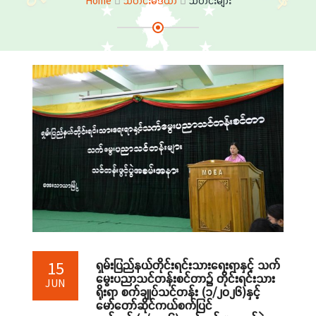
Home
သတင်းမီဒီယာ
သတင်းများ
ရှမ်းပြည်နယ်တိုင်းရင်းသားရေးရာနှင့် သက်
15
မွေးပညာသင်တန်းစင်တာ၌ တိုင်းရင်းသား
JUN
ရိုးရာ စက်ချုပ်သင်တန်း (၁/၂၀၂၆)နှင့်
မော်တော်ဆိုင်ကယ်စက်ပြင်