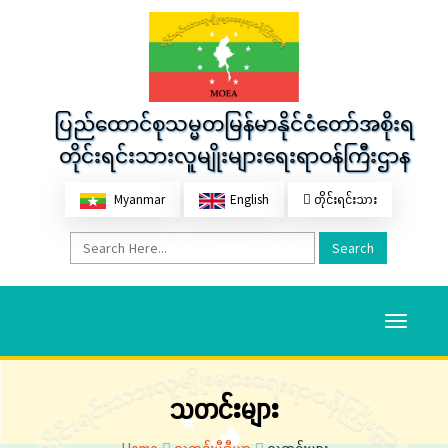
ပြည်ထောင်စုသမ္မတမြန်မာနိုင်ငံတော်အစိုးရ
တိုင်းရင်းသားလူမျိုးများရေးရာဝန်ကြီးဌာန
Myanmar
English
တိုင်းရင်းသား
Search
Toggle
navigati
သတင်းများ