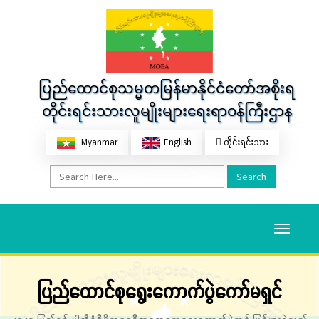
ပြည်ထောင်စုသမ္မတမြန်မာနိုင်ငံတော်အစိုးရ
တိုင်းရင်းသားလူမျိုးများရေးရာဝန်ကြီးဌာန
Myanmar
English
တိုင်းရင်းသား
Search
Toggle
navigati
ပြည်ထောင်စုရွေးကောက်ပွဲကော်မရှင်