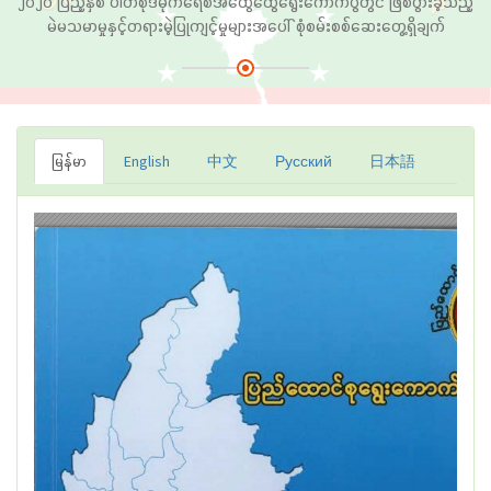
၂၀၂၀ ပြည့်နှစ် ပါတီစုံဒီမိုကရေစီအထွေထွေရွေးကောက်ပွဲတွင် ဖြစ်ပွားခဲ့သည့်
မဲမသမာမှုနှင့်တရားမဲ့ပြုကျင့်မှုများအပေါ် စုံစမ်းစစ်ဆေးတွေ့ရှိချက်
မြန်မာ
English
中文
Русский
日本語