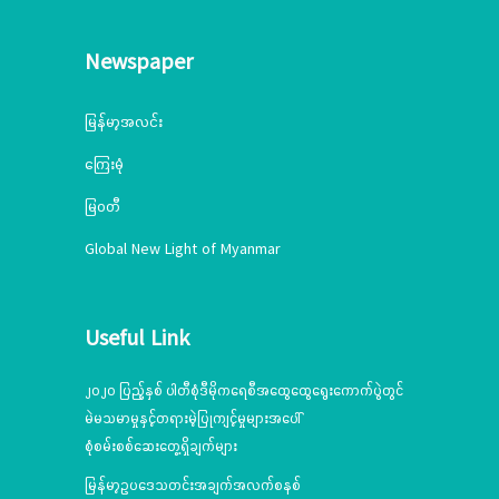
Newspaper
မြန်မာ့အလင်း
ကြေးမုံ
မြဝတီ
Global New Light of Myanmar
Useful Link
၂၀၂၀ ပြည့်နှစ် ပါတီစုံဒီမိုကရေစီအထွေထွေရွေးကောက်ပွဲတွင်
မဲမသမာမှုနှင့်တရားမဲ့ပြုကျင့်မှုများအပေါ်
စုံစမ်းစစ်ဆေးတွေ့ရှိချက်များ
မြန်မာ့ဥပဒေသတင်းအချက်အလက်စနစ်