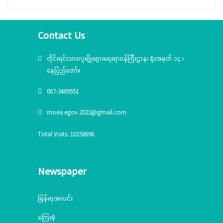
Contact Us
တိုင်းရင်းသားလူမျိုးများရေးရာဝန်ကြီးဌာန၊ ရုံးအမှတ် ၁၄ ၊
နေပြည်တော်။
067-3409551
moea.egov.2022@gmail.com
Total Visits: 10158696
Newspaper
မြန်မာ့အလင်း
ကြေးမုံ