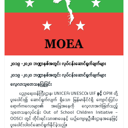
၂၀၁၉ -၂၀၂၀ ဘဏ္ဍာနှစ်အတွင်း လုပ်ငန်းဆောင်ရွက်ချက်များ
၂၀၁၉
-
၂၀၂၀
ဘဏ္ဍာနှစ်အတွင်း
လုပ်ငန်းဆောင်ရွက်ချက်များ
လေ့လာသုတေသနပြုခြင်း
ပညာရေးဝန်ကြီးဌာန၊
UNICEF
၊
UNESCO
၊
UIF
နှင့်
OPM
တို့
ပူးပေါင်း၍
ဆောင်ရွက်လျက် ရှိသော
မြန်မာနိုင်ငံရှိ
ကျောင်းပြင်ပ
ရောက်ကလေးများ၏ အခြေအနေကို လေ့လာအကဲဖြတ်သည့်
သုတေသနလုပ်ငန်း Out of School Children Initiative –
OOSCI
တွင် တိုင်းရင်းသားစာပေနှင့် ယဉ်ကျေးမှုဦးစီးဌာနအနေဖြင့်
ပူးပေါင်းပါဝင်ဆောင်ရွက်နိုင်ခဲ့သည်။