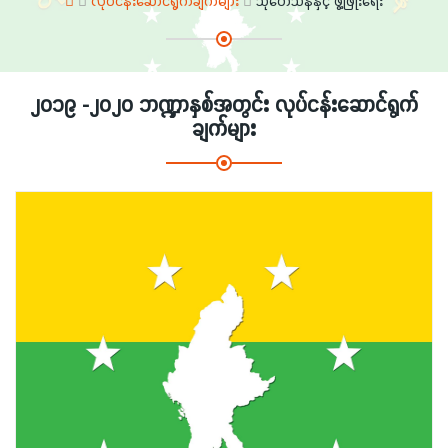
လုပ်ငန်းဆောင်ရွက်ချက်များ
သုတေသနနှင့် ဖွံ့ဖြိုးရေး
၂၀၁၉ -၂၀၂၀ ဘဏ္ဍာနှစ်အတွင်း လုပ်ငန်းဆောင်ရွက်
ချက်များ