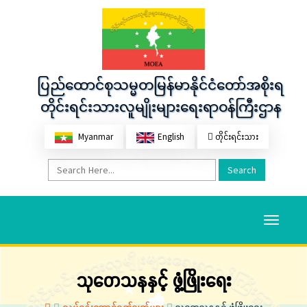
ပြည်ထောင်စုသမ္မတမြန်မာနိုင်ငံတော်အစိုးရ
တိုင်းရင်းသားလူမျိုးများရေးရာဝန်ကြီးဌာန
Myanmar
English
တိုင်းရင်းသား
Search
Toggle
navigati
သုတေသနနှင့် ဖွံ့ဖြိုးရေး