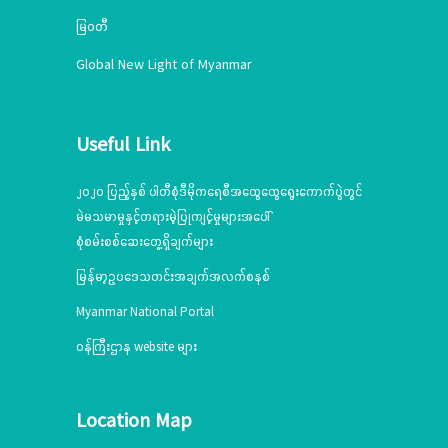
မြဝတီ
Global New Light of Myanmar
Useful Link
၂၀၂၀ ပြည့်နှစ် ပါတီစုံဒီမိုကရေစီအထွေထွေရွေးကောက်ပွဲတွင်
မဲမသမာမှုနှင့်တရားမဲ့ပြုကျင့်မှုများအပေါ်
စုံစမ်းစစ်ဆေးတွေ့ရှိချက်များ
မြန်မာ့ဥပဒေသတင်းအချက်အလက်စနစ်
Myanmar National Portal
ဝန်ကြီးဌာန website များ
Location Map