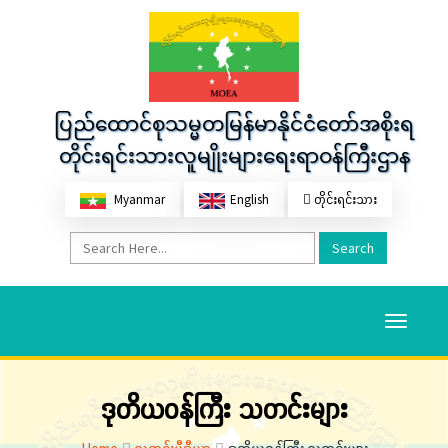
ပြည်ထောင်စုသမ္မတမြန်မာနိုင်ငံတော်အစိုးရ
တိုင်းရင်းသားလူမျိုးများရေးရာဝန်ကြီးဌာန
Myanmar
English
တိုင်းရင်းသား
Search
Toggle
navigati
ဒုတိယဝန်ကြီး သတင်းများ