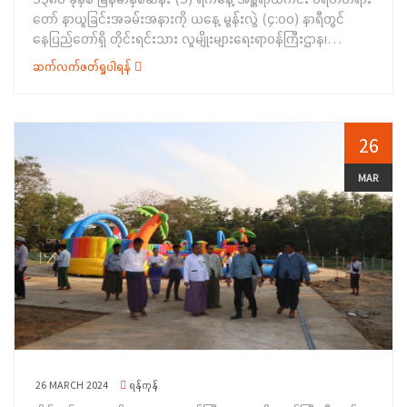
ကြိုးစားဆောင်ရွက်ကြရန် လမ်းညွှန်မှာကြားခဲ့ပါသည်။ ထို့နောက်
တော် နာယူခြင်းအခမ်းအနားကို ယနေ့ မွန်းလွဲ (၄:၀၀) နာရီတွင်
ရန်ကုန်တိုင်းဒေသကြီး တိုင်းရင်းသားစာပေနှင့် ယဉ်ကျေးမှုဦးစီးဌာန၊
နေပြည်တော်ရှိ တိုင်းရင်းသား လူမျိုးများရေးရာဝန်ကြီးဌာန၊
ညွှန်ကြားရေးမှူးနှင့် တိုင်းရင်းသားအခွင့်အရေးများ ကာကွယ်
အစည်းအဝေးခန်းမ၌ ကျင်းပရာ တိုင်းရင်းသားလူမျိုးများ ရေးရာ
စောင့်ရှောက်ရေးဦးစီးဌာနမှ ညွှန်ကြားရေးမှူးများက လုပ်ငန်း
ဆက်လက်ဖတ်ရှုပါရန်
ဝန်ကြီးဌာန ဒုတိယဝန်ကြီး ဦးဇော်အေးမောင်၊ ဇနီးနှင့်မိသားစု၊
ဆောင်ရွက် နေမှုအခြေအနေများ၊ ရှေ့လုပ်ငန်းစဉ်များနှင့် စပ်လျဉ်း၍
ညွှန်ကြားရေးမှူးချုပ်များ၊ ဒုတိယညွှန်ကြားရေးမှူးချုပ်နှင့် အရာထမ်း၊
ရှင်းလင်းတင်ပြခဲ့ပါသည်။ ဆက်လက်၍ တိုင်းရင်းသားစာပေနှင့်
အမှုထမ်းများ တက်ရောက်ခဲ့ကြပါသည်။ အခမ်းအနားသို့ အေးမြရွှေ
ယဉ်ကျေးမှုဦးစီးဌာန၊ ညွှန်ကြားရေးမှူးချုပ်က ရှေ့လုပ်ငန်းစဉ်များနှင့်
ပြည် ကျောင်းတိုက်မှ ဆရာတော်၊ သံဃာတော်များ ကြွရောက် ချီးမြှင့်
26
စပ်လျဉ်း၍ ဖြည့်စွက်ရှင်းလင်းတင်ပြခဲ့ရာ ဒုတိယဝန်ကြီး က လိုအပ်
တော်မူကြပြီး ဦးစွာ နမောတဿ (၃) ကြိမ်ရွတ်ဆို၍ အခမ်းအနားကို
သည်များ ညှိနှိုင်းပေါင်းစပ် ဆောင်ရွက်ပေးခဲ့ကြောင်း သတင်းရရှိ
ဖွင့်လှစ်ခဲ့ကာ အေးမြရွှေပြည်ကျောင်းတိုက် ဆရာတော် ဦးမဉ္ဇူသက
MAR
ပါသည်။
ထံမှ ငါးပါးသီလ ခံယူပြီး ဆရာတော်၊ သံဃာတော်များက
အန္တရာယ်ကင်း ပရိတ်တရားတော်များနှင့် အနန္တရာယိက ကမ္မဝါစာများ
ကို ရွတ်ပွားသရဇ္စျယ်တော်မူကြရာ ဒုတိယဝန်ကြီး၊ ဇနီးနှင့် မိသားစု
နှင့် ဧည့်ပရိတ်သတ်များက နာယူကြည်ညိုကြပါသည်။&nbsp;
ထို့နောက် ဒုတိယဝန်ကြီး ဦးဇော်အေးမောင်၊ ဇနီးနှင့်မိသားစုနှင့်
တာဝန်ရှိသူများက ဆရာတော်၊ သံဃာတော်များအား နဝကမ္မအလှူငွေ
နှင့် လှူဖွယ်ဝတ္ထုအစုစုတို့ကို ဆက်ကပ်လှူဒါန်းကြပြီး ကောင်းမှုကုသိုလ်
များအတွက် ရေစက်သွန်းချ အမျှပေးဝေခြင်း နှင့် သာဓု
အနုမောဒနာခေါ်ဆိုကာ&nbsp; အခမ်းအနားကို ရုပ်သိမ်းခဲ့ကြောင်း
သတင်းရရှိပါသည်။ &nbsp;
26 MARCH 2024
ရန်ကုန်