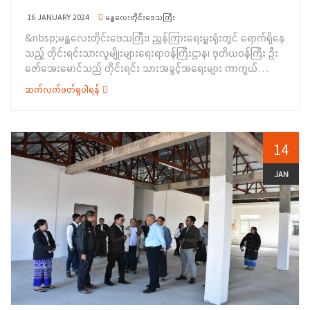
တွင် ပါဝင်သည့် ဆောင်ရွက်ရမည့် လုပ်ငန်းများကို အားသွန်ခွန်စိုက်
16 JANUARY 2024
မန္တလေးတိုင်းဒေသကြီး
ကြိုးစား ဆောင်ရွက်ကြရန်နှင့် တိုင်းရင်းသားရေးရာကိစ္စရပ်များကို
&nbsp;မန္တလေးတိုင်းဒေသကြီး၊ ညွှန်ကြားရေးမှူးရုံးတွင် ရောက်ရှိနေ
စည်းလုံးညီညွတ်စွာ ကြိုးစားဆောင်ရွက် ကြရန် မှာကြားခဲ့ပါကြောင်း
သည့် တိုင်းရင်းသားလူမျိုးများရေးရာဝန်ကြီးဌာန၊ ဒုတိယဝန်ကြီး ဦး
သတင်းရရှိပါသည်။
ဇော်အေးမောင်သည် တိုင်းရင်း သားအခွင့်အရေးများ ကာကွယ်
စောင့်ရှောက်ရေးဦးစီးဌာန၊ ဒုတိယညွှန်ကြားရေးမှူးချုပ်နှင့် တာဝန်ရှိ
ဆက်လက်ဖတ်ရှုပါရန်
သူများလိုက်ပါလျက် ယနေ့နံနက်ပိုင်းတွင်မန္တလေးတိုင်းဒေသကြီး၊
ညွှန်ကြားရေးမှူးရုံးအဝင် ကွန်ကရစ်လမ်းပြုပြင် ဆောင်ရွက်ပြီးစီးမှု
အခြေအနေများကို သွားရောက်ကြည့်ရှု့စစ်ဆေးခဲ့ပါသည်။ ဆက်လက်
ပြီး ညွှန်ကြားရေးမှူးမှ ပြုပြင်ဆောင်ရွက်ပြီးစီးမှု အခြေအနေများကို
14
တင်ပြရာ ဒုတိယဝန်ကြီး ဦးဇော်အေးမောင်မှ လိုအပ်သည်များကို
လမ်းညွှန်မှာကြားခဲ့ပါသည်။&nbsp; ထို့နောက် ဒုတိယဝန်ကြီးသည်
JAN
မန္တလေးတိုင်းဒေသကြီး ညွှန်ကြားရေးမှူးရုံးရှိ ဝန်ထမ်းများနှင့်
တွေ့ဆုံ၍&nbsp; လမ်းညွှန်အမှာစကားပြောကြားရာတွင် ကမ္ဘာ့
ပထဝီနိုင်ငံရေး၊ မြန်မာ့ နိုင်ငံရေးသမိုင်း နောက်ခံအချက်အလက်များ
ကို သိရှိထားနိုင်ရန်နှင့် သင်ခန်းစာများရယူနိုင်ရန် လိုအပ်ပါကြောင်း၊
နိုင်ငံတော်ငြိမ်းချမ်းစေရေးနှင့် ဖွံ့ဖြိုးတိုးတက်စေရေးကို ဆောင်ရွက်
သွားရန် လိုအပ်ပါကြောင်း၊ တိုင်းရင်းသားစာပေနှင့် ယဉ်ကျေးမှု
အသင်းအဖွဲ့ မှတ်ပုံတင်သည့်အခါတွင် သေချာစိစစ်ရန်နှင့် ကူညီ
ဆောင်ရွက်ပေးရန်၊ သဘာဝဘေးအန္တရာယ် လုံခြုံရေးအတွက်လည်း