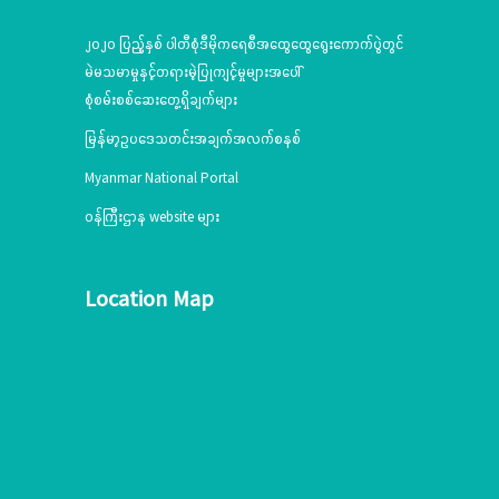
သမိုင်း နောက်ခံအချက် အလက်များကို သိရှိထားနိုင်ရန်နှင့်
သင်ခန်းစာများရယူနိုင်ရန်လိုအပ်ပါကြောင်း၊ နိုင်ငံတော် ငြိမ်းချမ်းစေ
၂၀၂၀ ပြည့်နှစ် ပါတီစုံဒီမိုကရေစီအထွေထွေရွေးကောက်ပွဲတွင်
ရေးနှင့်ဖွံ့ဖြိုးတိုးတက်စေရေးကို ဆောင်ရွက်သွားရန်လိုအပ်ပါကြောင်း၊
မဲမသမာမှုနှင့်တရားမဲ့ပြုကျင့်မှုများအပေါ်
ဝန်ထမ်းများအနေဖြင့် ဘဏ္ဍာရေးဆိုင်ရာလုပ်ထုံးလုပ်နည်းများကို
သိရှိနားလည်ထားရန် လိုအပ်ပြီး စာရင်းစစ်စစ်ဆေးခံနိုင်ရန်အတွက်
စုံစမ်းစစ်ဆေးတွေ့ရှိချက်များ
လည်း ကြိုတင်ပြင်ဆင် ဆောင်ရွက် ထားရမည်ဖြစ်ကြောင်း၊
မြန်မာ့ဥပဒေသတင်းအချက်အလက်စနစ်
တိုင်းရင်းသားဒေသများတွင် စီမံကိန်းမြေယာများ အသုံးပြုရန်
လျှောက်ထားလာသည့် မြေလွှတ်၊ မြေလပ်နှင့် မြေရိုင်းဆိုင်ရာကိစ္စရပ်
Myanmar National Portal
များကို&nbsp; အမြန်ဆုံးပြီးစီး‌ရေးဆောင်ရွက်ပေးရန်လိုအပ်ပါ
ဝန်ကြီးဌာန website များ
ကြောင်း တိုင်းရင်းသား စာပေနှင့်ယဉ်ကျေးမှု အသင်းအဖွဲ့ မှတ်ပုံတင်
သည့်အခါတွင် သေချာစိစစ်ရန်နှင့်ကူညီဆောင်ရွက်ပေးရန်၊ သဘာဝ
ဘေး လုံခြုံရေးအတွက်လည်း အထူးဂရုပြုကြရန်လိုပါကြောင်း၊ နိုင်ငံ့
ဝန်ထမ်းများ ဖြစ်သည့်အတွက် နိုင်ငံဝန်ထမ်းဥပဒေနှင့် နည်းဥပဒေ
Location Map
များ၊ နိုင်ငံဝန်ထမ်းသစ္စာ အဓိဋ္ဌာန်(၆)ချက်နှင့် နိုင်ငံဝန်ထမ်း ကျင့်ဝတ်
များကို အလေးထားလိုက်နာဆောင်ရွက်ရန်၊ ရုံးလုပ်ငန်းများ ပီပြင်
အောင် ဆောင်ရွက်ကြရန်နှင့် တိုင်းရင်းသားရေးရာကိစ္စရပ်များကို
စည်းစည်းလုံးလုံးညီညွှတ်စွာ အားသွန်ခွန်စိုက်ကြိုးစား ဆောင်ရွက်ကြ
ရန်မှာကြားလို ပါကြောင်း လမ်းညွှန်မှာကြားခဲ့ပါသည်။ ထိုနောက်
ရှမ်းပြည်နယ် အစိုးရအဖွဲ့ဝင်၊ တိုင်းရင်းသားရေးရာဝန်ကြီးမှ
တိုင်းရင်းသားရေးရာဆိုင်ရာ ဆောင်ရွက်ထားမှုများနှင့် လိုအပ်သည်
များကို ရှင်းလင်းတင်ပြခဲ့ပါသည်။၎င်းနောက် ဝန်ထမ်းများက