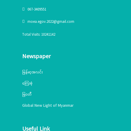
ရှင်းလင်းဆောင်တွင် ရှမ်းပြည်နယ်အစိုးရအဖွဲ့ဝင် တိုင်းရင်းသား
ရေးရာဝန်ကြီး၊ အဆောက်အဦကို တာဝန်ယူတည်ဆောက်နေသည့်
067-3409551
မိုးယံဝင့်ချီကုမ္ပဏီလီမိတက်မှ တာဝန် ရှိသူများနှင့် ဆောက်လုပ်ရေး
ဝန်ကြီးဌာန၊ အရည်အသွေးထိန်းချုပ်စိစစ်ရေးအဖွဲ့မှ တာဝန်ရှိသူများ
moea.egov.2022@gmail.com
တို့အား&nbsp; &nbsp;စိစစ်တွေ့ရှိချက်များအပေါ် လိုအပ်သည်ကို
ညှိနှိုင်းမှုများ ဆောင်ရွက် ပေးခဲ့ပြီး အဆောက်အဦကို ၇၇ နှစ်မြောက်
Total Visits: 10241142
ရှမ်းပြည်နယ်နေ့အမီ ဖွင့်လှစ်နိုင်‌ရေးနှင့် အရည်အသွေးစံချိန်စံညွှန်း
နှင့်အညီဆောင်ရွက်ရန် ဆွေးနွေးပြောကြားခဲ့ပါသည်။အဆိုပါ
“ရှမ်းပြည်နယ်တိုင်းရင်းသားရေးရာနှင့်သက်မွေးပညာသင်တန်းစင်
Newspaper
တာ” ပြီးစီးပါက တိုင်းရင်းသားများအတွက် သက်မွေးဝမ်းကျောင်း
ဆိုင်ရာသင်တန်းများ ဖွင့်လှစ် သင်ကြားခြင်း၊ တိုင်းရင်းသားရေးရာ
မြန်မာ့အလင်း
ကိစ္စရပ်များတွေ့ဆုံဆွေးနွေးမှုဆောင်ရွက်နိုင်သည့် နေရာအဖြစ်
ဆောင်ရွက်သွားရန် ရည်ရွယ်ဆောင်ရွက်ထားပါသည်။ ဆက်လက်ပြီး
ကြေးမုံ
ဇန်နဝါရီလ(၁၄)ရက်နေ့ နံနက်ပိုင်းတွင် တိုင်းရင်းသားလူမျိုးများ
ရေးရာ ဝန်ကြီးဌာန၊ ဒုတိယဝန်ကြီးနှင့် ရှမ်းပြည်နယ်အစိုးရအဖွဲ့ဝင်
မြဝတီ
တိုင်းရင်းသားရေးရာဝန်ကြီး တို့သည် တိုင်းရင်းသားလူမျိုးများရေးရာ
ဝန်ကြီးဌာန၊ ရှမ်းပြည်နယ်ညွှန်ကြားရေးမှူးရုံးရှိ ဝန်ထမ်းများနှင့်
Global New Light of Myanmar
တွေ့ဆုံ၍ လမ်းညွှန်အမှာစကားပြောကြားခဲ့ကြပါသည်။&nbsp;ဒုတိယ
ဝန်ကြီး ဦးဇော်အေးမောင်က ဝန်ထမ်းများနှင့်တွေ့ဆုံ၍ လမ်းညွှန်
အမှာစကား ပြောကြားရာတွင် ကမ္ဘာ့ပထဝီနိုင်ငံရေး၊ မြန်မာ့နိုင်ငံရေး
Useful Link