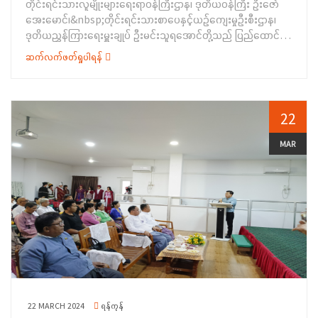
တိုင်းရင်းသားလူမျိုးများရေးရာဝန်ကြီးဌာန၊ ဒုတိယဝန်ကြီး ဦးဇော်
အေးမောင်၊&nbsp;တိုင်းရင်းသားစာပေနှင့်ယဉ်ကျေးမှုဦးစီးဌာန၊
ဒုတိယညွှန်ကြားရေးမှူးချုပ် ဦးမင်းသူရအောင်တို့သည် ပြည်ထောင်စု
တိုင်းရင်းသားကျေးရွာ(ရန်ကုန်)တွင် ၂၀၂၃-၂၀၂၄ခုဘဏ္ဍာရေးနှစ်
ဆက်လက်ဖတ်ရှုပါရန်
အတွင်း ပြည်ထောင်စုဘဏ္ဍာရန်ပုံငွေ ငွေလုံးငွေရင်းအသုံးစရိတ်ဖြင့်
ဆောင်ရွက်လျှက်ရှိသော ရေပန်းအလှ တပ်ဆင်ခြင်းလုပ်ငန်း၊ သောင်
တူးခြင်းလုပ်ငန်းနှင့်ဝါးရုံတောလျှောက်လမ်းနှင့်ဝင်္ကပါပတ်လမ်း
လုပ်ငန်းများဆောင်ရွက်ပြီးစီးမှု အခြေအနေများအား ကြည့်ရှုစစ်ဆေး
22
ခြင်း၊ ပြည်ထောင်စုတိုင်းရင်းသားကျေးရွာ(ရန်ကုန်)မှ ဝန်ထမ်းများနှင့်
တွေ့ဆုံဆွေးနွေးခြင်း၊ပြည်သူ့စစ်မှုထမ်းဥပဒေနှင့် ပတ်သက် ၍
MAR
ဝန်ထမ်းများကျယ်ကျယ်ပြန့်ပြန့်သိရှိရန်အသိပညာပေးဟောပြောပို့ချ
ခြင်းများ ဆောင်ရွက်ခဲ့ပါသည်။
22 MARCH 2024
ရန်ကုန်