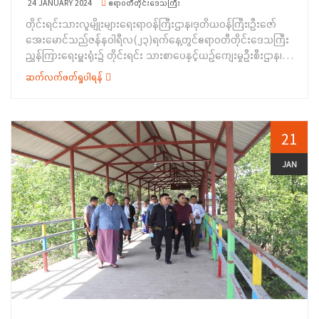
ဆောင်ရွက်သွားရန်တို့ကို ဆွေးနွေးမှာကြားခဲ့ပါသည်။
24 JANUARY 2024
ဧရာဝတီတိုင်းဒေသကြီး
ဖွံ့ဖြိုးတိုးတက်စေရေးကို တိုင်းရင်းသားများအနေဖြင့် ပူးပေါင်း
&nbsp;&nbsp;&nbsp;&nbsp;&nbsp;&nbsp;&nbsp;&nbsp;&nb
တိုင်းရင်းသားလူမျိုးများရေးရာဝန်ကြီးဌာန၊ဒုတိယဝန်ကြီး၊ဦးဇော်
ဆောင်ရွက် သွားရန်လိုအပ်ပါကြောင်း ပြောကြားခဲ့ပါသည်။ ထို့နောက်
ထို့နောက် အစည်းအဝေးသို့ တက်ရောက်လာသည့် တိုင်းဒေသကြီးနှင့်
အေးမောင်သည်ဇန်နဝါရီလ(၂၃)ရက်နေ့တွင်ဧရာဝတီတိုင်းဒေသကြီး
ဧရာဝတီတိုင်းဒေသကြီးအစိုးရအဖွဲ့ဝင်၊တိုင်းရင်းသားရေးရာဝန်ကြီးက
ပြည်နယ် ဒေသဆိုင်ရာ သာသနာရေးနှင့်ယဉ်ကျေးမှုဆပ်ကော်မတီ
ညွှန်ကြားရေးမှူးရုံး၌ တိုင်းရင်း သားစာပေနှင့်ယဉ်ကျေးမှုဦးစီးဌာန၊
တိုင်းဒေသကြီးအတွင်းရှိတိုင်းရင်းသားစာပေသင်ကြားနေမှုများ၊
ဥက္ကဋ္ဌများ၊ ဆပ်ကော်မတီဝင်ဌာနများက ၂၀၂၃-၂၀၂၄ ဘဏ္ဍာရေးနှစ်
ဒုတိယညွှန်ကြားရေးမှူးချုပ်၊ ဧရာဝတီတိုင်းဒေသကြီး ညွှန်ကြားရေးမှူး
တိုင်းရင်းသားများ၏ ရိုးရာဓလေ့၊ နေ့ထူးနေ့မြတ်အခမ်းအနား
ဆက်လက်ဖတ်ရှုပါရန်
အတွင်း အကောင်အထည်ဖော် ဆောင်ရွက်ပြီးစီးသည့် လုပ်ငန်းများ
ရုံး တိုင်းရင်းသား စာပေနှင့်ယဉ်ကျေးမှုဦးစီး ဌာန၊ တိုင်းရင်းသား
ကျင်းပဆောင်ရွက်မှုများ၊ အခွင့်အရေး ဆိုင်ရာအသိပညာပေး
အခြေအနေနှင့်ဆက်လက်ဆောင်ရွက်မည့်လုပ်ငန်းများ၊ ၂၀၂၄-၂၀၂၅
အခွင့်အရေးများကာကွယ်စောင့်ရှောက်ရေးဦးစီးဌာနတို့မှ တာဝန်ခံ
ဟောပြောခြင်း နှင့် သက်မွေးဝမ်း ကျောင်းဆိုင်ရာ သင်တန်းများဖွင့်
ဘဏ္ဍာရေးနှစ်တွင်ဆောင်ရွက်ရန်လျာထားသည့်လုပ်ငန်းစီမံကိန်းများ
အရာရှိများနှင့် ဝန်ထမ်းများအား တွေ့ဆုံ၍ လမ်းညွှန်အမှာစကားပြော
လှစ်ထားရှိမှု နှင့် လိုအပ်သည်များကို ရှင်းလင်း တင်ပြခဲ့ပါသည်။
အား ရှင်းလင်းတင်ပြကြရာ ဒုတိယဝန်ကြီးက လိုအပ်သည်များကို
ကြားခဲ့ပါသည်။&nbsp;ပထမဦးစွာ ဝန်ထမ်းများက တစ်ဦးချင်းမိတ်
21
ဆက်လက်၍ ကရင်/ ရခိုင်/ ချင်း တိုင်းရင်းသားစာပေနှင့်ယဉ်ကျေးမှု
အကြံပြုဆွေးနွေးခဲ့ကြောင်း သတင်းရရှိပါသည်။ &nbsp;
ဆက်တင်ပြခဲ့ပြီး တိုင်းရင်းသားလူမျိုးများရေးရာ ဝန်ကြီးဌာန ဒုတိယ
အသင်းများနှင့် တိုင်းရင်းသားလူမှုရေးအသင်းများ၏ ဥက္ကဋ္ဌများက
ဝန်ကြီး ဦးဇော်အေးမောင်က အမှာစကားပြောကြားရာတွင် ဝန်ထမ်း
JAN
အသင်း၏လုပ်ငန်းဆောင် ရွက်မှုများနှင့် လိုအပ်ချက်များကို ဆွေးနွေး
များသည် မိမိတို့ရာထူးအဆင့်နှင့် လျော်ညီစွာ အရည်အသွေးပြည့်ဝပြီး
တင်ပြကြရာ ဆွေးနွေးတင်ပြချက်များအပေါ် တိုင်းရင်းသားစာပေနှင့်
စွမ်းဆောင်ရည် မြင့်မားကြရန် လိုအပ်ပါ ကြောင်း၊ နိုင်ငံတော်
ယဉ်ကျေးမှုဦးစီးဌာန၊ ဒုတိယ ညွှန်ကြားရေးမှူးချုပ်က ပြန်လည်
ဘတ်ဂျက်ရန်ပုံငွေများကိုလည်း ဘဏ္ဍာရေးစည်းမျဉ်း၊
ဆွေးနွေးတင်ပြပေးခဲ့ပါသည်။ ထို့နောက် တိုင်းရင်းသားစာပေနှင့်
လုပ်ထုံးလုပ်နည်းများနှင့်အညီ စနစ်တကျမှန်ကန်စွာ အလေအလွင့်
ယဉ်ကျေးမှုဆိုင်ရာကိစ္စရပ်များပိုမိုထိန်းသိမ်းမြှင့်တင်ဆောင်ရွက်နိုင်
ဆုံးရှုံးမှုမရှိစေရေးဂရုပြုသုံးစွဲရမည် ဖြစ်ပါကြောင်း၊ နိုင်ငံ့ ဝန်ထမ်း
ရန်အတွက်ဒုတိယဝန်ကြီး ဦးဇော်အေးမောင်မှ တိုင်းရင်းသားစာပေနှင့်
များ ဖြစ်သည့်အတွက် နိုင်ငံ့ဝန်ထမ်းဉပဒေနှင့်နည်းဉပဒေများ၊ နိုင်ငံ့
ယဉ်ကျေးမှုအသင်းများအား တစ်ဖွဲ့လျှင် ထောက်ပံ့ငွေ (၅)သိန်းစီ
ဝန်ထမ်းသစ္စာအဓိဌာန် (၆)ချက်နှင့် နိုင်ငံ့ဝန်ထမ်းကျင့်ဝတ်များကို
အသီးသီး ပေးအပ်ခဲ့ပြီး စုပေါင်းမှတ်တမ်းဓါတ်ပုံရိုက်ကူးခဲ့ကြကြောင်း
အလေးထားလိုက်နာ ဆောင်ရွက်ကြရန်၊ ဝန်ကြီးဌာနက ၂၀၂၃-၂၀၂၄
သိရှိရပါသည်။
ဘဏ္ဍာရေးနှစ်အတွင်း ဆောင်ရွက်လျက်ရှိသည့် စီမံကိန်း(၂၄)ချက်