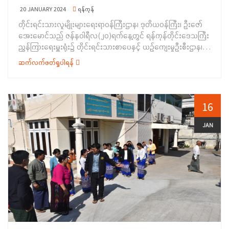
အခြေအနေနှင့် လုပ်ငန်းဆောင်ရွက်ထားရှိမှု အခြေအနေများကို
20 JANUARY 2024
ရန်ကုန်
Power Point ဖြင့် ရှင်းလင်းတင်ပြခဲ့ပါသည်။&nbsp;ထို့နောက်
တိုင်းရင်းသားလူမျိုးများရေးရာဝန်ကြီးဌာန၊ ဒုတိယဝန်ကြီး၊ ဦးဇော်
ဒုတိယဝန်ကြီးက ၂၀၂၃-၂၀၂၄ ဘဏ္ဍာရေးနှစ် မတ်လအတွင်းတွင်
အေးမောင်သည် ဇန်နဝါရီလ(၂၀)ရက်နေ့တွင် ရန်ကုန်တိုင်းဒေသကြီး
ဆိပ်ခံဗောတံတား အနီး သောင်တူးခြင်းလုပ်ငန်းအပါအဝင် လုပ်ငန်း
ညွှန်ကြားရေးမှူးရုံး၌ တိုင်းရင်းသားစာပေနှင့် ယဉ်ကျေးမှုဦးစီးဌာန၊
များအားလုံး&nbsp; အချိန်မီ ပြီးစီးအောင် ဆောင်ရွက်ကြ ရမည်ဖြစ်
ဒုတိယညွှန်ကြားရေးမှူးချုပ်၊ ရန်ကုန်တိုင်းဒေသကြီး ညွှန်ကြားရေးမှူး
ပါကြောင်း၊&nbsp; နိုင်ငံတော်ဘဏ္ဍာငွေကို ဘဏ္ဍာရေးစည်းမျဉ်းနှင့်
ဆက်လက်ဖတ်ရှုပါရန်
ရုံး တိုင်းရင်းသားစာပေနှင့်ယဉ်ကျေးမှုဦးစီးဌာနမှ ညွှန်ကြားရေးမှူး၊
အညီ အလေအလွင့် မရှိအောင် သုံးစွဲကြရမည်ဖြစ်ပါကြောင်း၊
တိုင်းရင်းသားအခွင့်အရေးများ ကာကွယ်စောင့်ရှောက်ရေးဦးစီးဌာနမှ
ဝန်ထမ်းများအားလုံး ဝန်ထမ်းကျင့်ဝတ် စည်းမျဉ်းစည်းကမ်းများ၊
ဒုတိယညွှန်ကြားရေးမှူးနှင့် ဝန်ထမ်းများအား တွေ့ဆုံ၍ အမှာ
ဥပဒေ၊ နည်းဥပဒေများနှင့်အညီ လိုက်နာနေထိုင်ကြရမည်ဖြစ်ပါ
စကားပြောကြားခဲ့ပါသည်။ပထမဦးစွာ ဝန်ထမ်းများက တစ်ဦးချင်းမိတ်
16
ကြောင်း၊ သာကေတမြို့နယ် စီမံအုပ်ချုပ်ရေး အဖွဲ့ဝင်များအနေဖြင့်
ဆက်တင်ပြခဲ့ပြီး တိုင်းရင်းသားလူမျိုးများ ရေးရာဝန်ကြီးဌာန ဒုတိယ
ပြည်ထောင်စုတိုင်းရင်းသား ကျေးရွာ(ရန်ကုန်)အတွင်း အခါ
ဝန်ကြီး ဦးဇော်အေးမောင်က အမှာစကားပြောကြားရာတွင် ဝန်ထမ်း
JAN
အားလျော်စွာ ကျင်းပပြုလုပ်သည့် အခမ်းအနားနှင့် တိုင်းရင်းသား
များ သည် မိမိတို့ရာထူးအဆင့်နှင့် လျော်ညီစွာ အရည်အသွေးပြည့်ဝ
များ၏ နေ့ထူးနေ့မြတ် အခမ်းအနားများတွင် ပေါင်းစပ်၍ လုံခြုံရေး
ပြီး စွမ်းဆောင်ရည် မြင့်မားကြရန် လိုအပ်ပါကြောင်း၊ နိုင်ငံတော်
ကိစ္စရပ်များအား လစ်ဟင်းမှုမရှိအောင် ဆောင်ရွက်ပေးရန် လမ်းညွှန်
ဘတ်ဂျက် ရန်ပုံငွေများကိုလည်း ဘဏ္ဍာရေးစည်းမျဉ်း၊ လုပ်ထုံး
မှာကြား ခဲ့ကြောင်း သတင်းရရှိခဲ့ပါသည်။
လုပ်နည်းများနှင့်အညီ စနစ်တကျ မှန်ကန်စွာ အလေအလွင့်ဆုံးရှုံးမှုမ
ရှိစေရေး ဂရုပြုသုံးစွဲရမည် ဖြစ်ပါကြောင်း၊ နိုင်ငံ့ဝန်ထမ်းများ ဖြစ်
သည့်အတွက် နိုင်ငံ့ဝန်ထမ်း ဉပဒေနှင့် နည်းဉပဒေများ၊ နိုင်ငံ့ဝန်ထမ်း
သစ္စာ အဓိဌာန်(၆)ချက်နှင့် နိုင်ငံ့ဝန်ထမ်းကျင့်ဝတ်များကို အလေးထား
လိုက်နာ ဆောင်ရွက်ကြရန်၊ ဝန်ကြီးဌာနက ၂၀၂၃-၂၀၂၄
ဘဏ္ဍာရေးနှစ်အတွင်း ဆောင်ရွက်လျက်ရှိသည့် စီမံကိန်း(၂၄)ချက်