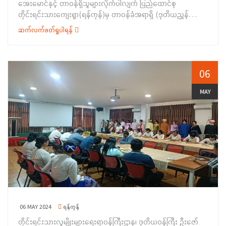
အေးမောင်နှင့် တာဝန်ရှိသူများလိုက်ပါလျက် ပြည်ထောင်စု
ရန်ကုန်တိုင်းဒေသကြီး တိုင်းရင်းသားစာပေနှင့် ယဉ်ကျေးမှုဦးစီးဌာန၊
တိုင်းရင်းသားကျေးရွာ(ရန်ကုန်)မှ တာဝန်ခံအရာရှိ (ဒုတိယညွှန်ကြား
ညွှန်ကြားရေးမှူးနှင့် တိုင်းရင်းသားအခွင့်အရေးများ ကာကွယ်
ရေးမှူး) ဦးစန်းလှိုင်မှ ပြည်ထောင်စုတိုင်းရင်းသားကျေးရွာ(ရန်
စောင့်ရှောက်ရေးဦးစီးဌာနမှ ညွှန်ကြားရေးမှူးများက လုပ်ငန်း
ဆက်လက်ဖတ်ရှုပါရန်
ကုန်)၏ ဝင်ငွေရရှိမှု အခြေအနေနှင့် ဆက်လက်ဆောင်ရွက်ရမည့်
ဆောင်ရွက် နေမှုအခြေအနေများ၊ ရှေ့လုပ်ငန်းစဉ်များနှင့် စပ်လျဉ်း၍
တင်ဒါလုပ်ငန်းများနှင့်စပ်လျဉ်း၍ Power Point ဖြင့် ရှင်းလင်း
ရှင်းလင်းတင်ပြခဲ့ပါသည်။ ဆက်လက်၍ တိုင်းရင်းသားစာပေနှင့်
တင်ပြခဲ့ပြီး ဒုတိယဝန်ကြီး ဦးဇော်အေးမောင်က ပြည်ထောင်စု
ယဉ်ကျေးမှုဦးစီးဌာန၊ ညွှန်ကြားရေးမှူးချုပ်က ရှေ့လုပ်ငန်းစဉ်များနှင့်
တိုင်းရင်းသားကျေးရွာ (ရန်ကုန်)တွင် ဝင်ငွေပိုမိုရရှိရေးအတွက်
06
စပ်လျဉ်း၍ ဖြည့်စွက်ရှင်းလင်းတင်ပြခဲ့ရာ ဒုတိယဝန်ကြီးက လိုအပ်
ဝန်ထမ်းများအားလုံး ကြိုးစားဆောင်ရွက်ကြရန်နှင့် နိုင်ငံတော်သမ္မတ
သည်များ ညှိနှိုင်းပေါင်းစပ် ဆောင်ရွက်ပေးခဲ့ကြောင်း သတင်းရရှိ
ရုံး၏ တင်ဒါလုပ်ထုံးလုပ်နည်း ညွှန်ကြားချက်အမှတ် (၁/၂၀၁၇)၊
MAY
ပါသည်။
(၇/၂၀၂၀)၊ (၁/၂၀၂၂) တို့နှင့်အညီ စနစ်တကျကြပ်မတ်ဆောင်ရွက်
ရန်၊ လုပ်ငန်းများသတ်မှတ်ကာလအတွင်း ပြီးစီးအောင်ဆောင်ရွက်နိုင်
ရေး ဆွေးနွေးမှာကြားခဲ့ပါ သည်။ ဆက်လက်ပြီး ဘာဂီယာဉ်အဟောင်း
များအား Right Out လုပ်နိုင်ရန်နှင့် အချို့ယာဉ်အဟောင်းများအား
ပြန်လည်ပြင်ဆင်အသုံးပြုနိုင်ရေး ပြန်လည်တင်ပြနိုင်ရေးဆောင်ရွက်
ရန်၊ ရေလွှာလျှောစီးဆောင်ရွက်ထားရှိသည့်နေရာတွင် ဧည့်သည်တော်
များ ဝင်ရောက်ကစားနေသည့်အခြေအနေအား ကြည့်ရှုခြင်း၊ ဝင်္ကပါ
ပတ်လမ်း ဆောင်ရွက်ထားရှိမှုအခြေအနေ ကြည့်ရှုစစ်ဆေးခြင်း၊
ဝန်ထမ်းများသက်သာချောင်ချီရေးအတွက် သီးပင်စားပင်များ စိုက်ပျိုး
နိုင်မည့်မြေနေရာအား ကြည့်ရှုစစ်ဆေးခြင်းနှင့် ဆိပ်ခံဗောတံတား
06 MAY 2024
ရန်ကုန်
တည်ဆောက်ထားရှိသည့်နေရာတို့အား ကြည့်ရှုစစ်ဆေးပြီး လိုအပ်
တိုင်းရင်းသားလူမျိုးများရေးရာဝန်ကြီးဌာန၊ ဒုတိယဝန်ကြီး ဦးဇော်
သည်များမှာကြားဆောင်ရွက်ခဲ့ပါသည်။