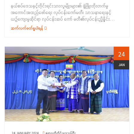
ပြည်သူ့စစ်မှုထမ်းတို့၏ခံစားခွင့်များ ၊ ကင်းလွတ်ခွင့်များနှင့် ယာယီ
နယ်စပ်ဒေသနှင့်တိုင်းရင်းသားလူမျိုးများ၏ ဖွံ့ဖြိုးတိုးတက်မှု
ရွှေ့ဆိုင်းနိုင် သူများ အစရှိသည်များကို ဆွေးနွေးဟောပြောခဲ့ပါသည်။
အကောင်အထည်ဖော်ရေး လုပ်ငန်းကော်မတီ၊ သာသနာရေးနှင့်
ထို့နောက်တွေ့ဆုံပွဲသို့တက်ရောက်လာသည့် တိုင်းရင်းသားစာပေနှင့်
ယဉ်ကျေးမှုဆိုင်ရာ လုပ်ငန်းဆပ် ကော် မတီ၏လုပ်ငန်းညှိနှိုင်း
ယဉ်ကျေးမှုအသင်းအဖွဲ့များက ပြည်သူ့စစ်မှုထမ်းဉပဒေဆိုင်ရာကိစ္စ
အစည်းအဝေးအမှတ်စဉ် (၁/၂၀၂၄) ကို (၃၀-၁-၂၀၂၄) ရက်နေ့၊ နေ့
ရပ်များ၊ တိုင်းရင်းသားရေးရာ ကိစ္စရပ်များနှင့် ပတ်သက်ပြီး
ဆက်လက်ဖတ်ရှုပါရန်
လည် (၁၃:၀၀) နာရီတွင် တိုင်းရင်းသားလူမျိုးများရေးရာဝန်ကြီးဌာန၊
အထွေထွေဆွေးနွေးတင်ပြကြရာ ဒုတိယဝန်ကြီးက လိုအပ်သည်များ
ပြည်ထောင်စုဝန်ကြီးရုံး အစည်းအဝေးခန်းမတွင် ကျင်းပ ပြုလုပ်ခဲ့ရာ
ကို ပေါင်းစပ် ညှိနှိုင်းပေးခဲ့ပါကြောင်း သတင်းရရှိပါသည်။&nbsp;
တိုင်းဒေသကြီးနှင့်ပြည်နယ် ဒေသဆိုင်ရာ သာသနာရေးနှင့်
ယဉ်ကျေးမှုဆပ်ကော်မတီ၊ ဥက္ကဋ္ဌများ၊ ဆပ်ကော်မတီဝင် ပြည်သူ့
24
ဆက်ဆံရေးနှင့်စိတ်ဓာတ်စစ်ဆင်ရေးညွှန်ကြားရေးမှူးရုံး၊ စစ်သမိုင်း
ပြတိုက်နှင့်တပ်မတော်မော်ကွန်းတိုက်မှူးရုံး၊ နယ်စပ်ရေးရာဝန်ကြီးဌာန၊
JAN
ပညာရေးနှင့်လေ့ကျင့်ရေးဦးစီးဌာန၊ စီမံကိန်းနှင့်ဘဏ္ဍာရေး
ဝန်ကြီးဌာန၊ စီမံကိန်းရေးဆွဲရေးဦးစီးဌာန၊သာသနာရေးနှင့်
ယဉ်ကျေးမှုဝန်ကြီးဌာန၊ရှေးဟောင်းသုတေသနနှင့်အမျိုးသားပြတိုက်
ဦးစီးဌာန၊သာသနာရေးဦးစီးဌာန၊သာသနာတော်ထွန်းကားပြန့်ပွားရေး
ဦးစီးဌာန၊လူဝင်မှုကြီးကြပ်ရေးနှင့်ပြည်သူ့အင်အားဝန်ကြီးဌာန၊
အမျိုးသား မှတ်ပုံတင်နှင့်နိုင်ငံသားဦးစီးဌာနနှင့် တိုင်းရင်းသားလူမျိုး
များရေးရာဝန်ကြီးဌာန၊ တိုင်းရင်းသားအခွင့်အရေးများကာကွယ်
စောင့်ရှောက်ရေးဦးစီးဌာနတို့မှ တာဝန်ရှိသူများ တက်ရောက်ခဲ့ ကြ
ပါသည်။&nbsp;
&nbsp;&nbsp;&nbsp;&nbsp;&nbsp;&nbsp;&nbsp;&nbsp;&nb
24 JANUARY 2024
ဧရာဝတီတိုင်းဒေသကြီး