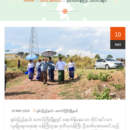
Home
သတင်းမီဒီယာ
ဒုတိယဝန်ကြီး သတင်းများ
10
MAY
10 MAY 2024
ရှမ်းပြည်နယ် ၊ တောင်ကြီးမြို့နယ်
ရှမ်းပြည်နယ်၊ တောင်ကြီးမြို့တွင် ရောက်ရှိနေသော တိုင်းရင်းသား
လူမျိုးများရေးရာ ဝန်ကြီးဌာန၊ ဒုတိယဝန်ကြီး ဦးဇော်အေးမောင်သည်