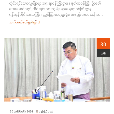
တိုင်းရင်းသားလူမျိုးများရေးရာဝန်ကြီးဌာန ၊ ဒုတိယဝန်ကြီး ဦးဇော်
အေးမောင်သည် တိုင်းရင်းသားလူမျိုးများရေးရာဝန်ကြီးဌာန၊
ရန်ကုန်တိုင်းဒေသကြီး ၊ ညွှန်ကြားရေးမှူးရုံး၊ အစည်းအဝေးခန်းမ၌
၂၂.၃.၂၀၂၄ရက်နေ့ မွန်းလွဲပိုင်းအချိန်တွင် တိုင်းဒေသကြီးအတွင်းရှိ
ဆက်လက်ဖတ်ရှုပါရန်
တိုင်းရင်းသားစာပေနှင့်ယဉ်ကျေးမှုအသင်းအဖွဲ့များနှင့် တွေ့ဆုံ
ဆွေးနွေးခဲ့ပါသည်။ အဆိုပါ ဆွေးနွေးပွဲသို့ ရန်ကုန်တိုင်းဒေသကြီး
အစိုးရအဖွဲ့ တိုင်းရင်းသားရေးရာဝန်ကြီး ဦးစောဂျက်ကော့ထူး၊
တိုင်းရင်းသားစာပေနှင့်ယဉ်ကျေးမှုဦးစီးဌာန၊ ဒုတိယ
30
ညွှန်ကြားရေးမှူးချုပ်နှင့် ညွှန်ကြားရေးမှူးရုံးရှိ အရာထမ်း ၊ အမှုထမ်း
များ ၊ တိုင်းရင်းသားစာပေနှင့်ယဉ်ကျေးမှုအသင်းအဖွဲ့များနှင့်
JAN
ဖိတ်ကြားထား သော ဧည့်သည်တော်များ တက်ရောက်ခဲ့ကြပါသည်။
ရှေးဦးစွာ တိုင်းရင်းသားလူမျိုးများရေးရာဝန်ကြီးဌာန၊ ဒုတိယဝန်ကြီး
ဦးဇော်အေးမောင်က တိုင်းရင်းသားစည်းလုံးညီညွတ်ရေးသည် အလွန်
အရေးကြီးပါကြောင်း၊ တိုင်းရင်းသားများ စည်းလုံးညီညွတ်မှ
တိုင်းပြည်ငြိမ်းချမ်းသာယာမှ နိုင်ငံတော်ဖွံ့ဖြိုးတိုးတက်မည်ဖြစ်ပါ
ကြောင်း ပြောကြားခဲ့ ပြီး ပြည်သူ့စစ်မှုထမ်းဆိုင်ရာ ကိစ္စရပ်များဖြစ်
သည့် ပြည်သူ့စစ်မှုထမ်းဉပဒေ၏ ရည်ရွယ်ချက်များ၊ နောက်ခံ
သမိုင်းကြောင်း၊ စစ်မှုထမ်းရမည့် အသက်အရွယ်၊ ပြည်သူ့စစ်မှုထမ်း
ရန်ကာလ၊ ပြည်သူ့စစ်မှုထမ်းစနစ် ကျင့်သုံးရခြင်း၏ရည်ရွယ်ချက်၊
စစ်မှုထမ်းဉပဒေကျင့်သုံးလျက်ရှိသည့် ကမ္ဘာ့နိုင်ငံများအကြောင်း၊
30 JANUARY 2024
နေပြည်တော်