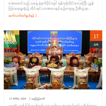
အေးမောင်သည် ယနေ့ နံနက်ပိုင်းတွင် ရန်ကုန်တိုင်းဒေသကြီး ညွှန်
ကြားရေးမှူးရုံး၌ တိုင်းရင်းသားစာပေနှင့်ယဉ်ကျေးမှု ဦးစီးဌာန၊
ညွှန်ကြားရေးမှူးချုပ်၊ တိုင်းရင်းသားစာပေနှင့်ယဉ်ကျေးမှုဦးစီးဌာန၊
ဆက်လက်ဖတ်ရှုပါရန်
ညွှန်ကြားရေးမှူး၊ တိုင်းရင်းသားအခွင့်အရေးများကာကွယ်စောင့်ရှောက်
ရေးဦးစီးဌာနမှ ညွှန်ကြားရေးမှူး၊ ပြည်ထောင်စု တိုင်းရင်းသား
ကျေးရွာ(ရန်ကုန်) ဒုတိယညွှန်ကြားရေးမှူး နှင့် ဝန်ထမ်းများအား
တွေ့ဆုံခဲ့ပါသည်။ ရှေးဦးစွာ ဒုတိယဝန်ကြီးက အမှာစကားပြောကြား
17
ရာတွင် ဝန်ထမ်းများသည် မိမိတို့ ရာထူး အဆင့်နှင့်လျော်ညီစွာ
အရည်အသွေး ပြည့်ဝပြီး စွမ်းဆောင်ရည် မြင့်မားကြရန် လိုအပ်ပါ
APR
ကြောင်း ၊ နိုင်ငံတော်ဘတ်ဂျက် ရန်ပုံငွေများကိုလည်း ဘဏ္ဍာရေး
စည်းမျဉ်း၊ လုပ်ထုံးလုပ်နည်းများ နှင့်အညီ စနစ်တကျ မှန်ကန်စွာ
သုံးစွဲရေး၊&nbsp; အလေလွင့်ဆုံးရှုံးမှုမရှိစေရေး၊ နိုင်ငံ့ဝန်ထမ်းများ
ဖြစ်သည့်အတွက် နိုင်ငံ့ဝန်ထမ်း ဉပဒေနှင့် နည်းဉပဒေများ၊ နိုင်ငံ့
ဝန်ထမ်းသစ္စာ အဓိဌာန် (၆)ချက်နှင့် နိုင်ငံ့ဝန်ထမ်း ကျင့်ဝတ်များကို
အလေးထား လိုက်နာဆောင်ရွက်ကြရန်၊ နိုင်ငံတော်၏ ရှေ့
လုပ်ငန်းစဉ်(၅)ရပ်၊ ဦးတည်ချက်(၉)ရပ်နှင့်အညီ ဝန်ကြီးဌာနက
၂၀၂၄-၂၀၂၅ ဘဏ္ဍာရေးနှစ်တွင် ဆောင်ရွက်နေသည့် အမျိုးသား
စီမံကိန်း(၁၈)ချက်တွင် ပါဝင်သည့် ဦးစီးဌာနများမှ ဆောင်ရွက်ရမည့်
လုပ်ငန်းများကို အားသွန်ခွန်စိုက် ကြိုးစားဆောင်ရွက်ကြရန်နှင့်
17 APRIL 2024
နေပြည်တော်
တိုင်းရင်းသားရေးရာကိစ္စရပ်များကို စည်းစည်း လုံးလုံးညီညွတ်စွာ
၁၃၈၆ ခုနှစ် မြန်မာနှစ်ဆန်း (၁) ရက်နေ့ အန္တရာယ်ကင်း ပရိတ်တရား