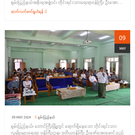
ရှမ်းပြည်နယ်အစိုးရအဖွဲ့ဝင်၊ တိုင်းရင်းသားရေးရာဝန်ကြီး ဦးအောင်
ကြည်ဝင်းနှင့် တာဝန်ရှိသူများလိုက်ပါလျက် မေလ (၉) ရက်နေ့ နံနက်
ဆက်လက်ဖတ်ရှုပါရန်
ပိုင်းတွင် တောင်ကြီးမြို့နယ်၊ အေးသာယာမြို့ရှိ ရှမ်းပြည်နယ်
တိုင်းရင်းသားရေးရာနှင့် သက်မွေးပညာသင်တန်းစင်တာသို့
သွားရောက်ကြည့်ရှုစစ်ဆေးခဲ့ပါသည်။ပထမဦးစွာ ဒုတိယဝန်ကြီးသည်
တိုင်းရင်းသားလူမျိုးများရေးရာဝန်ကြီးဌာန၊ ရှမ်း ပြည်နယ် ညွှန်ကြား
09
ရေးမှူးရုံးနှင့် ကယားပြည်နယ်ညွှန်ကြားရေးမှူးရုံးများမှ အရာထမ်း၊
အမှုထမ်းများ၊ ရှမ်းပြည်နယ်အတွင်းရှိ တိုင်းရင်းသားစာပေနှင့်
MAY
ယဉ်ကျေးမှုအသင်းအဖွဲ့များမှ ကိုယ်စားလှယ်များနှင့် သင်တန်းသား/
သူများအား&nbsp; ပြည်သူ့စစ်မှုထမ်းဥပဒေနှင့်ပတ်သက်သည့်
အကြောင်းအရာများကို ရှင်းလင်းဟောပြောပြီး တက်ရောက်လာသူများ
က သိရှိလိုသည်များ မေးမြန်းကြရာ ဒုတိယဝန်ကြီးက ပြန်လည်
ဆွေးနွေးဖြေကြားခဲ့ပါသည်။ထိုနောက် ဒုတိယဝန်ကြီးနှင့်
ရှမ်းပြည်နယ်အစိုးရအဖွဲ့ဝင် တိုင်းရင်းသားရေးရာဝန်ကြီး တို့က
တိုင်းရင်းသားလူမျိုးများရေးရာဝန်ကြီးဌာန၊ ကယားပြည်နယ်နှင့်
ရှမ်းပြည်နယ် ညွှန်ကြားရေးမှူးရုံးတို့မှ အရာထမ်း၊ အမှုထမ်းတို့နှင့်
ဝန်ထမ်းတွေ့ဆုံပြီး ဒုတိယဝန်ကြီးက တွေ့ဆုံအမှာစကားပြောကြား
ရာတွင် ဝန်ထမ်းများသည် မိမိတို့၏ စွမ်းဆောင်ရည်များကို စဉ်ဆက်မ
09 MAY 2024
ရှမ်းပြည်နယ်
ပျက်မြှင့်တင်ကြရန်လိုအပ်ပါကြောင်း၊ ဝန်ထမ်းများအနေဖြင့်
ရှမ်းပြည်နယ်၊ တောင်ကြီးမြို့တွင် ရောက်ရှိနေသော တိုင်းရင်းသား
ဘဏ္ဍာရေးဆိုင်ရာ လုပ်ထုံးလုပ်နည်းများကို သိရှိနားလည်ထားရန်လို
လူမျိုးများရေးရာ ဝန်ကြီးဌာန၊ ဒုတိယဝန်ကြီး ဦးဇော်အေးမောင်သည်
အပ်မည်ဖြစ်ပါကြောင်း၊ နိုင်ငံ့ဝန်ထမ်းများဖြစ်သည် နှင့်အညီ