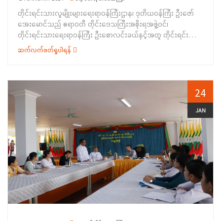
အစည်းအဝေးတွင် သာသနာရေးနှင့် ယဉ်ကျေးမှုဆိုင်ရာလုပ်ငန်း
တိုင်းရင်းသားလူမျိုးများရေးရာဝန်ကြီးဌာန၊ ဒုတိယဝန်ကြီး ဦးဇော်
ဆပ်ကော်မတီ ဥက္ကဋ္ဌ၊ တိုင်းရင်းသားလူမျိုးများရေးရာဝန်ကြီးဌာန
အေးမောင်သည် ဧရာဝတီ တိုင်းဒေသကြီးအစိုးရအဖွဲ့ဝင်၊
ဒုတိယဝန်ကြီး ဦးဇော်အေးမောင်က အဖွင့်အမှာစကား ပြောကြား
တိုင်းရင်းသားရေးရာဝန်ကြီး ဦးစောလင်းခယ်နှင့်အတူ တိုင်းရင်းသား
ရာတွင်&nbsp; ယဉ်ကျေးမှုနှင့်ဘာသာရေးသည် နိုင်ငံတစ်နိုင်ငံရဲ့
စာပေနှင့်ယဉ်ကျေးမှုဦးစီးဌာန၊ ဒုတိယညွှန်ကြားရေးမှူးချုပ်နှင့်
ဝိသေသလက္ခဏာကို သတ်မှတ် ဖော်ပြနိုင်တာဖြစ်တဲ့အတွက် မိမိတို့ရဲ့
ဆက်လက်ဖတ်ရှုပါရန်
တာဝန်ရှိသူများလိုက်ပါလျက် ဇန်နဝါရီ လ(၂၂)ရက်နေ့ နေ့လယ်ပိုင်း
ဒြပ်ရှိ၊ ဒြပ်မဲ့ယဉ်ကျေးမှု အမွေအနှစ်များကို ထိန်းသိမ်းစောင့် ရှောက်
တွင် ဧရာဝတီတိုင်းဒေသကြီး၊ ညွှန်ကြားရေးမှူးရုံး အစည်းအဝေး
မြှင့်တင်ခြင်းနဲ့ ဘာသာ၊ သာသနာထွန်းကား ပြန့်ပွားစေခြင်းလုပ်ငန်း
ခန်းမ၌ ဧရာဝတီတိုင်းဒေသကြီးအတွင်းရှိ ကရင်/ရခိုင်/ချင်း
များဟာ အရေးပါပြီး မဖြစ် မနေ ဆောင်ရွက်ရမည့် လုပ်ငန်းများဖြစ်
တိုင်းရင်းသားစာပေနှင့်ယဉ်ကျေးမှုအသင်းများ နှင့် တိုင်းရင်းသား
24
ပါကြောင်း၊ နိုင်ငံရဲ့တည်ငြိမ်မှု၊ ငြိမ်းချမ်းမှုနဲ့ စည်းလုံးညီညွတ်မှု တို့
လူမှုရေးအသင်းများအား တွေ့ဆုံဆွေးနွေးခဲ့ပါသည်။ပထမဦးစွာ
အတွက်လည်း ယဉ်ကျေးမှုနှင့်ဘာသာရေးက အဓိကဖော်ဆောင်ပေး
ဒုတိယဝန်ကြီး ဦးဇော်အေးမောင်က တွေ့ဆုံအမှာစကားပြောကြား
JAN
နိုင်ပါကြောင်း၊ ရိုးရာယဉ်ကျေးမှု အမွေအနှစ်များကို ထိန်းသိမ်းမြှင့်
ရာတွင် ဧရာဝတီ တိုင်းဒေသကြီးသည် ရေခံ၊ မြေခံကောင်းပြီး တည်
တင်ပေးခြင်း၊ တိုင်းရင်းသားများရဲ့ ယုံကြည်ကိုးကွယ်ရာဘာသာများကို
ငြိမ်းအေးချမ်းသော တိုင်းဒေသကြီးဖြစ်သည့်အတွက် တိုင်းရင်းသား
ထောက်ပံ့ကူညီပေးခြင်း၊ ဘာသာ၊ သာသနာပြန့်ပွားစေခြင်းတို့ဖြင့်
များ၏ လူမှုစီးပွားဘဝတိုးတက်မြင့်မားအောင် ဆောင်ရွက်နိုင်ပါ
တိုင်းရင်းသားလူငယ်များကို ဗလ ငါးတန်နဲ့ပြည်စုံတဲ့ လူငယ်များ
ကြောင်း၊ ကမ္ဘာ့ပထဝီ နိုင်ငံရေး၊ မြန်မာ့နိုင်ငံရေးသမိုင်း နောက်ခံ
ဖြစ်လာစေရေး ပျိုးထောင်ရာမှာ အထောက်အကူပြုမှာဖြစ်ပါကြောင်း၊
အချက်အလက်များကို သိရှိထားနိုင်ရန်နှင့် သင်ခန်းစာများ ရယူနိုင်ရန်
ဆပ်ကော်မတီဝင်ဌာနများအနေဖြင့် ၂၀၂၃-၂၀၂၄ ဘဏ္ဍာရေးနှစ်
လိုအပ်ပါကြောင်း၊ လက်ရှိကမ္ဘာ့ပထဝီနိုင်ငံရေးက မြန်မာနိုင်ငံ
အတွင်း ဆောင်ရွက်ရန်ကျန်ရှိနေသေး သည့် လုပ်ငန်းများကို
အပေါ်သက်ရောက်မှုများ၊ အဆိုပါ သက်ရောက်မှုများအပေါ်
သတ်မှတ်ချိန်အတွင်းပြီးမြောက်စေရန်နှင့် ၂၀၂၄-၂၀၂၅
တိုင်းရင်းသားများက စည်းလုံးညီညွတ်စွာဖြင့် အမျိုးသားလုံခြုံရေးနှင့်
ဘဏ္ဍာရေးနှစ်အတွက် လျာထား လုပ်ငန်းစီမံကိန်းများကို အပြည့်အဝ
အမျိုးသားအကျိုးစီးပွားကို ရှေ့ရှု၍ဆောင်ရွက်သွားရန်လိုအပ်ပါ
အကောင်အထည်ဖော်နိုင်ရန်အတွက် စနစ်တကျ အစီအမံများ ချမှတ်
ကြောင်း၊ နိုင်ငံတော်ကဆောင်ရွက်နေ သည့် ငြိမ်းချမ်းစေရေးနှင့်